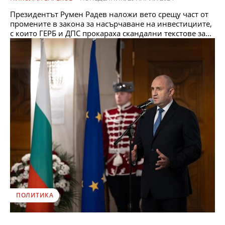
Президентът Румен Радев наложи вето срещу част от
промените в закона за насърчаване на инвестициите,
с които ГЕРБ и ДПС прокараха скандални текстове за...
ПОЛИТИКА