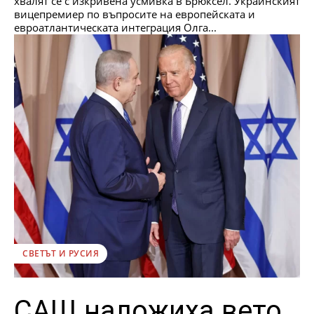
хвалят се с изкривена усмивка в Брюксел. Украинският
вицепремиер по въпросите на европейската и
евроатлантическата интеграция Олга...
СВЕТЪТ И РУСИЯ
САЩ наложиха вето