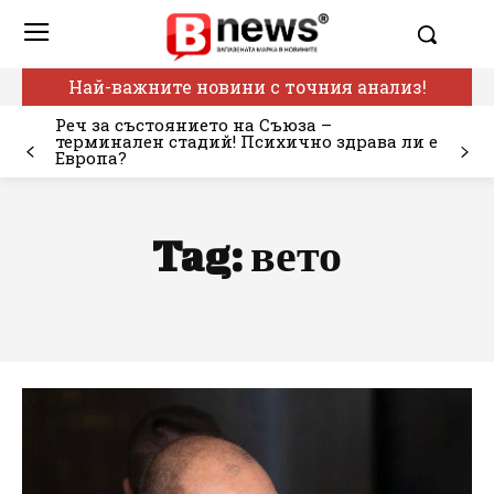
Най-важните новини с точния анализ!
Реч за състоянието на Съюза –
терминален стадий! Психично здрава ли е
Европа?
Tag:
вето