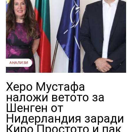
АНАЛИЗИ
Херо Мустафа
наложи ветото за
Шенген от
Нидерландия заради
Киро Простото и пак