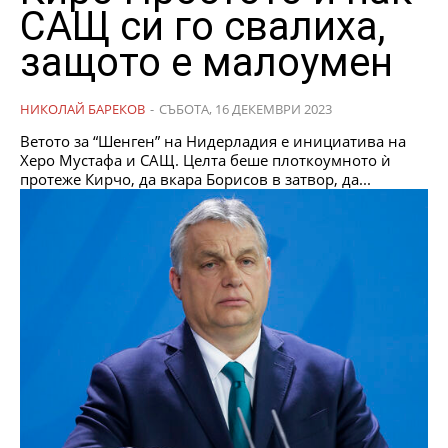
САЩ си го свалиха,
защото е малоумен
НИКОЛАЙ БАРЕКОВ
-
СЪБОТА, 16 ДЕКЕМВРИ 2023
Ветото за “Шенген” на Нидерладия е инициатива на
Херо Мустафа и САЩ. Целта беше плоткоумното ѝ
протеже Кирчо, да вкара Борисов в затвор, да...