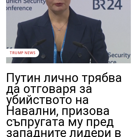
TRUMP NEWS
Путин лично трябва
да отговаря за
убийството на
Навални, призова
съпругата му пред
западните лидери в