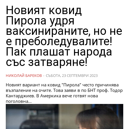
Новият ковид
Пирола удря
ваксинираните, но не
е преболедувалите!
Пак плашат народа
със затваряне!
НИКОЛАЙ БАРЕКОВ
-
СЪБОТА, 23 СЕПТЕМВРИ 2023
Новият вариант на ковид "Пирола" често причинява
възпаление на очите. Това заяви в по БНТ проф. Тодор
Кантарджиев. В Амеркика вече готвят нова
поголовна...