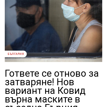
БЪЛГАРИЯ
Гответе се отново за
затваряне! Нов
вариант на Ковид
върна маските в