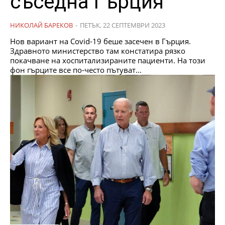
съседна Гърция
НИКОЛАЙ БАРЕКОВ
-
ПЕТЪК, 22 СЕПТЕМВРИ 2023
Нов вариант на Covid-19 беше засечен в Гърция.
Здравното министерство там констатира рязко
покачване на хоспитализираните пациенти. На този
фон гърците все по-често пътуват...