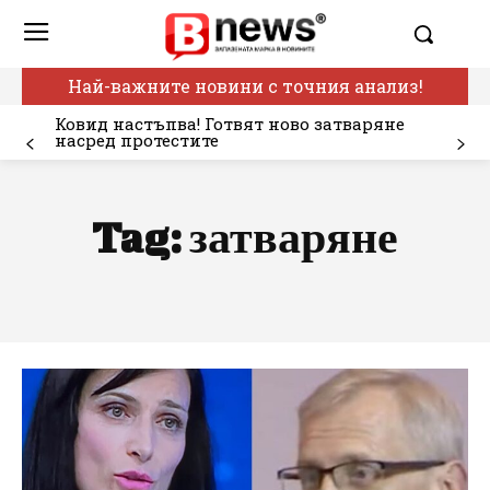
Най-важните новини с точния анализ!
Ковид настъпва! Готвят ново затваряне
насред протестите
Tag:
затваряне