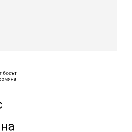
:
промяна
с
ана