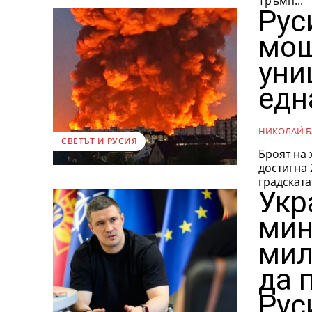
Тръмп...
Рус
мощ
уни
едн
НИКОЛАЙ Б
СВЕТЪТ И РУСИЯ
Броят на 
достигна
градската
Укр
мин
мил
да 
Рус