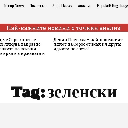
Trump News
Политика
Social News
Анализи
Бареков Без Ценз
Най-важните новини с точния анализ!
 че Сорос превзе
Делян Пеевски – най-полезният
ки ликува напразно!
идиот на Сорос от всички други
авките на всички
идиоти по света!
 върха в държавата и
Tag:
зеленски