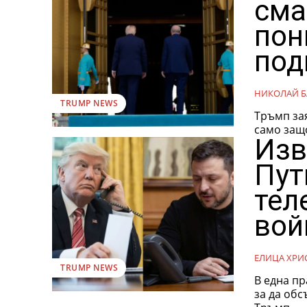
сма
пон
под
НИКОЛАЙ Б
TRUMP NEWS
Тръмп зая
Изв
Пут
тел
вой
ЕЛИЦА ХРИ
TRUMP NEWS
В една п
за да обс