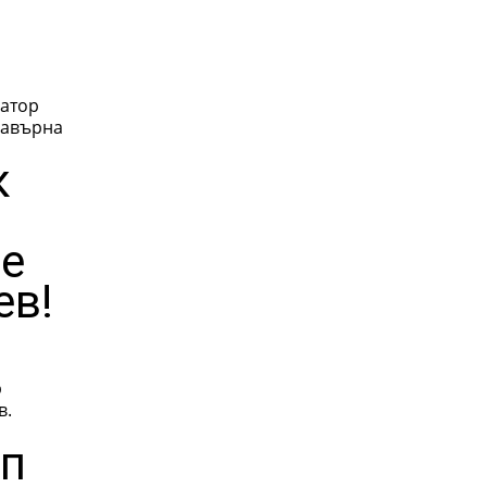
натор
к
ве
ев!
р
в.
мп