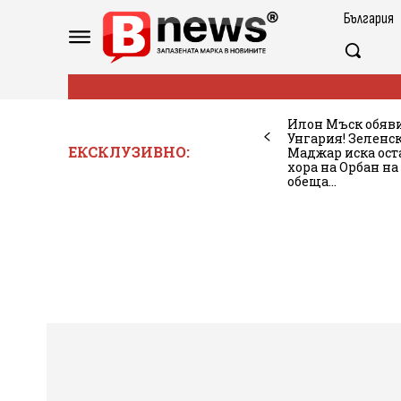
България
Илон Мъск обяви,
Унгария! Зеленс
ЕКСКЛУЗИВНО:
Маджар иска ост
хора на Орбан на
обеща...