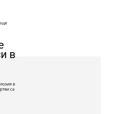
е
и в
лозия в