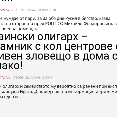
АРЕКОВ
-
ЧЕТВЪРТЪК, 2 ЮЛИ 2026
е нуждае от пари, за да обърне Русия в бягство, казва
отбраната пред POLITICO Михайло Фьодоров иска още
военна помощ, за...
аински олигарх –
амник с кол центрове 
ивен зловещо в дома с
ако!
СТОВА
-
ВТОРНИК, 30 ЮНИ 2026
 олигарх и семейството му вероятно са ранени при експ
„Според нашата информация и трите жертви са
а едно и...