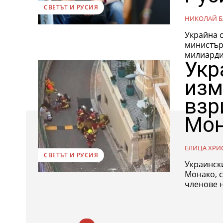
СВЕТЪТ И РУСИЯ
НИКОЛАЙ Б
Украйна с
министърът на 
милиарди 
Укр
изм
взр
Мон
ЕЛИЦА ХРИ
СВЕТЪТ И РУСИЯ
Украински
Монако, съобщава Figaro. 
членове н