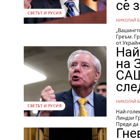
се 
СВЕТЪТ И РУСИЯ
НИКОЛАЙ Б
„Вашингто
Греъм. Греъм, който навърши 71 години в четвъртък, наскоро се завърна
от Украйн
Най
на 
САЩ
сле
НИКОЛАЙ Б
СВЕТЪТ И РУСИЯ
Най-голем
Линдзи Гр
Преди да 
Гне