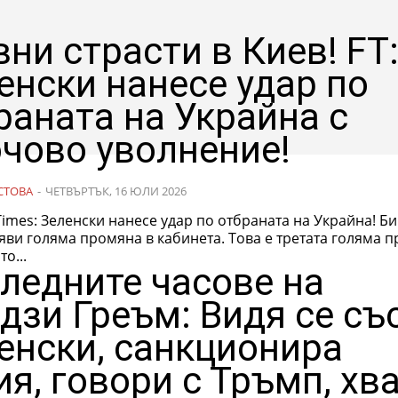
вни страсти в Киев! FT
енски нанесе удар по
раната на Украйна с
чово уволнение!
СТОВА
-
ЧЕТВЪРТЪК, 16 ЮЛИ 2026
Times: Зеленски нанесе удар по отбраната на Украйна! Биг босът
яви голяма промяна в кабинета. Това е третата голяма 
о...
ледните часове на
дзи Греъм: Видя се съ
енски, санкционира
ия, говори с Тръмп, хв