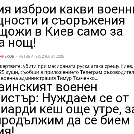
ия изброи какви военн
ности и съоръжения
щожи в Киев само за
а нощ!
АРЕКОВ
-
ЧЕТВЪРТЪК, 2 ЮЛИ 2026
жертвите, убити при масираната руска атака срещу Киев,
 25 души, съобщи в приложението Телеграм ръководител
 военна администрация Тимур Ткаченко,...
аинският военен
истър: Нуждаем се от
иарди кеш още утре, з
продължим да се бием 
ия!