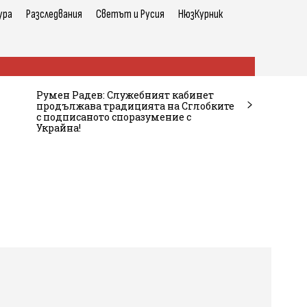
ура
Разследвания
Светът и Русия
НюзКурник
Румен Радев: Служебният кабинет
продължава традицията на Сглобките
с подписаното споразумение с
Украйна!