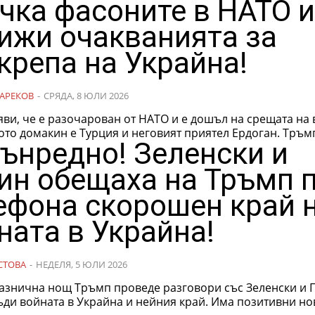
чка фасоните в НАТО 
ижи очакванията за
крепа на Украйна!
АРЕКОВ
-
СРЯДА, 8 ЮЛИ 2026
ви, че е разочарован от НАТО и е дошъл на срещата на 
само защото домакин е Турция и неговият прияте
ънредно! Зеленски и
ин обещаха на Тръмп 
ефона скорошен край 
ната в Украйна!
СТОВА
-
НЕДЕЛЯ, 5 ЮЛИ 2026
разнична нощ Тръмп проведе разговори със Зеленски и 
ъди войната в Украйна и нейния край. Има позитивни но