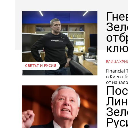
Гне
Зел
отб
клю
ЕЛИЦА ХРИ
СВЕТЪТ И РУСИЯ
Financial 
в Киев об
от началот
Пос
Лин
Зел
Рус