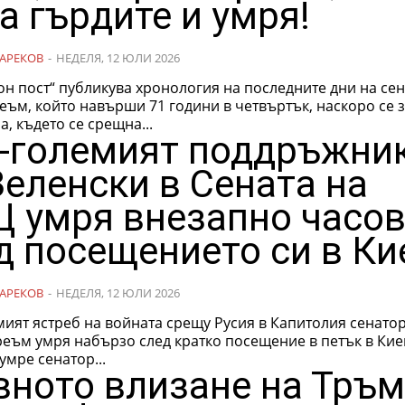
за гърдите и умря!
АРЕКОВ
-
НЕДЕЛЯ, 12 ЮЛИ 2026
н пост“ публикува хронология на последните дни на се
а, където се срещна...
-големият поддръжни
Зеленски в Сената на
 умря внезапно часо
д посещението си в Ки
АРЕКОВ
-
НЕДЕЛЯ, 12 ЮЛИ 2026
ият ястреб на войната срещу Русия в Капитолия сенато
еъм умря набързо след кратко посещение в петък в Кие
умре сенатор...
вното влизане на Тръ