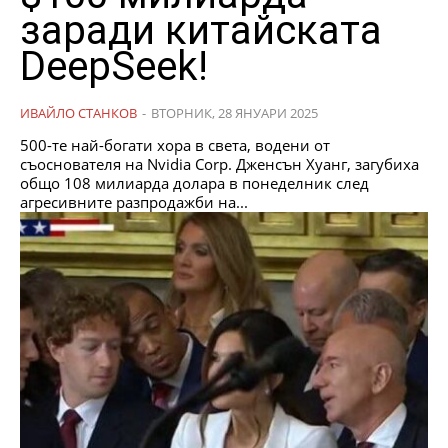
заради китайската
DeepSeek!
ИВАЙЛО СТАНКОВ
-
ВТОРНИК, 28 ЯНУАРИ 2025
500-те най-богати хора в света, водени от
съоснователя на Nvidia Corp. Дженсън Хуанг, загубиха
общо 108 милиарда долара в понеделник след
агресивните разпродажби на...