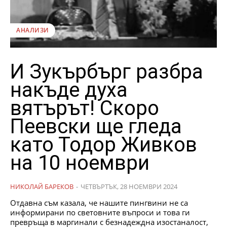
АНАЛИЗИ
И Зукърбърг разбра
накъде духа
вятърът! Скоро
Пеевски ще гледа
като Тодор Живков
на 10 ноември
НИКОЛАЙ БАРЕКОВ
-
ЧЕТВЪРТЪК, 28 НОЕМВРИ 2024
Отдавна съм казала, че нашите пингвини не са
информирани по световните въпроси и това ги
превръща в маргинали с безнадеждна изостаналост,