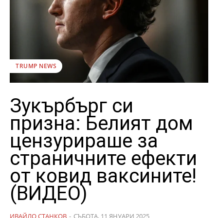
TRUMP NEWS
Зукърбърг си
призна: Белият дом
цензурираше за
страничните ефекти
от ковид ваксините!
(ВИДЕО)
ИВАЙЛО СТАНКОВ
-
СЪБОТА, 11 ЯНУАРИ 2025