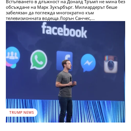
Встъпването в длъжност на Доналд Тръмп не мина без
обсъждане на Марк Зукърбърг. Милиардерът беше
забелязан да поглежда многократно към
телевизионната водеща Лорън Санчес,...
TRUMP NEWS