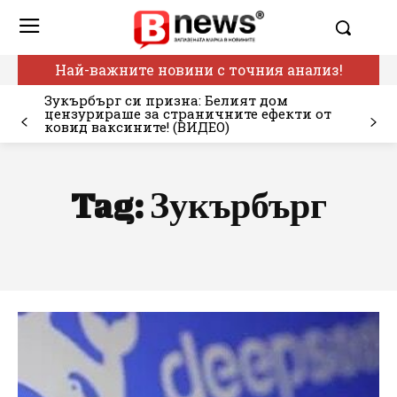
Най-важните новини с точния анализ!
Зукърбърг си призна: Белият дом
цензурираше за страничните ефекти от
ковид ваксините! (ВИДЕО)
Tag:
Зукърбърг