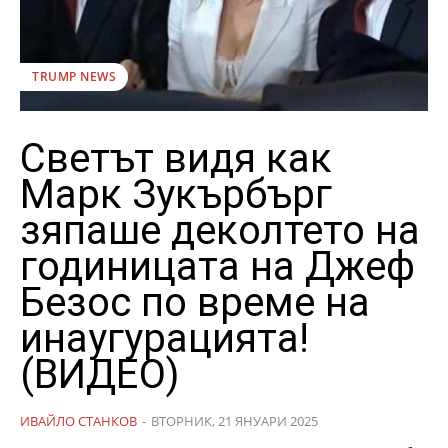
TRUMP NEWS
Светът видя как
Марк Зукърбърг
зяпаше деколтето на
годиницата на Джеф
Безос по време на
инаугурацията!
(ВИДЕО)
ИВАЙЛО СТАНКОВ
-
ВТОРНИК, 21 ЯНУАРИ 2025