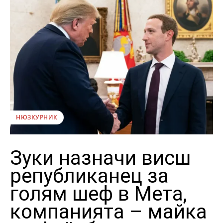
НЮЗКУРНИК
Зуки назначи висш
републиканец за
голям шеф в Мета,
компанията – майка