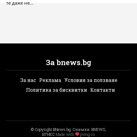
те даже не...
За bnews.bg
За нас
Реклама
Условия за ползване
Политика за бисквитки
Контакти
© Copyright BNews.bg, Снимки: BNEWS,
БГНЕС
Мade with
pvmg.co