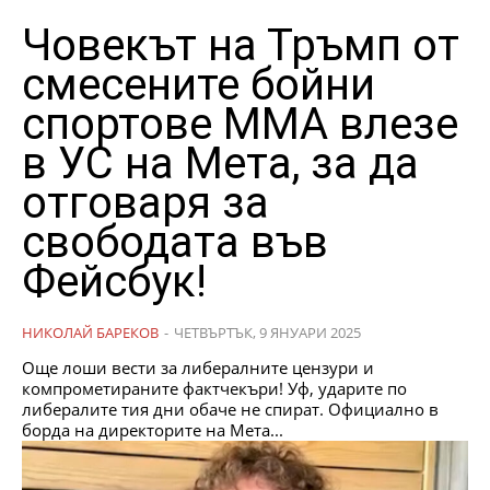
Човекът на Тръмп от
смесените бойни
спортове ММА влезе
в УС на Мета, за да
отговаря за
свободата във
Фейсбук!
НИКОЛАЙ БАРЕКОВ
-
ЧЕТВЪРТЪК, 9 ЯНУАРИ 2025
Още лоши вести за либералните цензури и
компрометираните фактчекъри! Уф, ударите по
либералите тия дни обаче не спират. Официално в
борда на директорите на Мета...