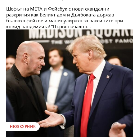
Шефът на МЕТА и Фейсбук с нови скандални
разкрития как Белият дом и Дълбоката държав
бълваха фейкое и манипулираха за ваксините при
ковид пандемията! “Първоначално...
НЮЗКУРНИК