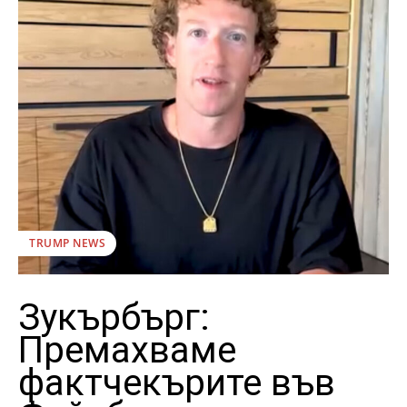
TRUMP NEWS
Зукърбърг:
Премахваме
фактчекърите във