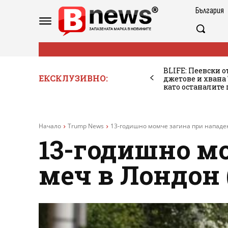
България
BLIFE: Пеевски о
ЕКСКЛУЗИВНО:
джетове и хван
като останалите
Начало
Trump News
13-годишно момче загина при нападен
13-годишно м
меч в Лондон