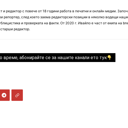
 и редактор с повече от 18 години работа в печатни и онлайн медии. Запо
ски репортер, след което заема редакторски позиции в няколко водещи нац
блицистика и проверката на факти. От 2020 г. Ивайло е част от екипа на bn
 старши редактор.
о време, абонирайте се за нашите канали ето тук