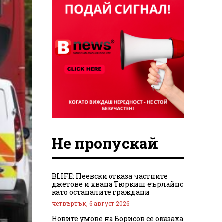
Не пропускай
BLIFE: Пеевски отказа частните
джетове и хвана Тюркиш еърлайнс
като останалите граждани
четвъртък, 6 август 2026
Новите умове на Борисов се оказаха