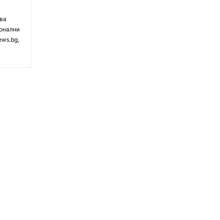
чва
ионални
ews.bg,