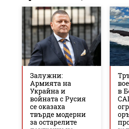
Залужни:
Тр
Армията на
во
Украйна и
в Б
войната с Русия
СА
се оказаха
огр
твърде модерни
ор
за остарелите
пр