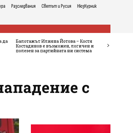
ура
Разследвания
Светът и Русия
НюзКурник
а да
Балотажът Илияна Йотова – Костя
Костадинов е възможен, логичен и
полезен за партийната ни система
нападение с