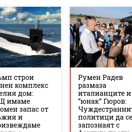
ъмп строи
Румен Радев
енен комплекс
размаза
елия дом:
италианците и
Щ имаме
“юнак” Гюров:
омен запас от
Чуждестранни
ъжия и
политици да с
оизвеждаме
запознаят с