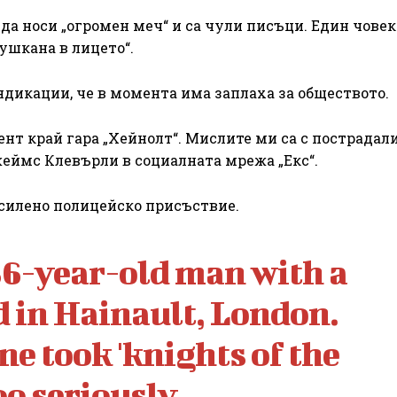
 да носи „огромен меч“ и са чули писъци. Един човек
мушкана в лицето“.
дикации, че в момента има заплаха за обществото.
т край гара „Хейнолт“. Мислите ми са с пострадали
ймс Клевърли в социалната мрежа „Екс“.
асилено полицейско присъствие.
36-year-old man with a
 in Hainault, London.
e took 'knights of the
oo seriously.