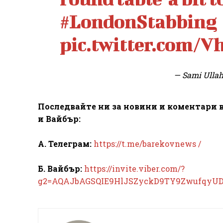
#LondonStabbing
pic.twitter.com/
— Sami Ulla
Последвайте ни за новини и коментари в
и Вайбър:
А. Телеграм:
https://t.me/barekovnews /
Б. Вайбър:
https://invite.viber.com/?
g2=AQAJbAGSQIE9HlJSZyckD9TY9ZwufqyU