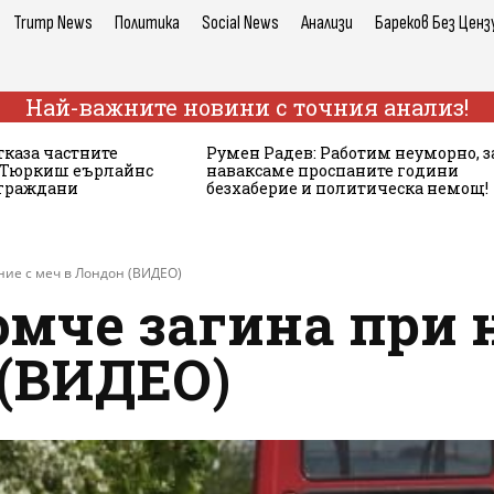
Trump News
Политика
Social News
Анализи
Бареков Без Ценз
Най-важните новини с точния анализ!
тказа частните
Румен Радев: Работим неуморно, з
а Тюркиш еърлайнс
наваксаме проспаните години
 граждани
безхаберие и политическа немощ!
ие с меч в Лондон (ВИДЕО)
омче загина при 
 (ВИДЕО)