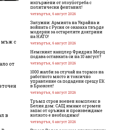
изпържени от злоупотреба с
политически фентанил!
четвъртък, 6 август 2026
Залужни: Армията на Украйна и
войната с Русия се оказаха твърде
модерни за остарелите доктрини
на НАТО!
т мъж с
четвъртък, 6 август 2026
Немският канцлер Фридрих Мерц
подава оставката си на 10 август?
четвъртък, 6 август 2026
ало от
1000 жалби за случай на тормоз на
работното място и токсично
управление са подадени срещу ЕК
източен
в Брюксел!
четвъртък, 6 август 2026
Тръмп строи военен комплекс в
Белия дом: САЩ имаме огромен
запас от оръжия и произвеждаме
ал в
колкото е необходимо!
четвъртък, 6 август 2026
 в