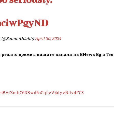
VhciwPgyND
h (@SammiUllahh)
April 30, 2024
 реално време в нашите канали на BNews Bg в Те
DsBAtZmhC6DBwd6sGqhzV4dyvNdv4FC3