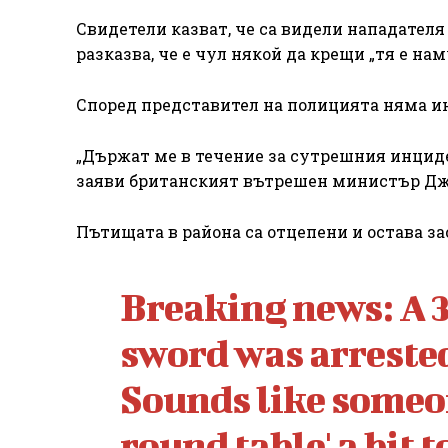
Свидетели казват, че са видели нападателя
разказва, че е чул някой да крещи „тя е на
Според представител на полицията няма ин
„Държат ме в течение за сутрешния инциден
заяви британският вътрешен министър Дже
Пътищата в района са отцепени и остава з
Breaking news: A 
sword was arrested
Sounds like someon
round table' a bit t