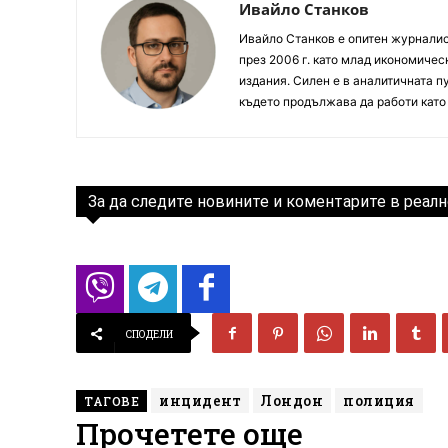
Ивайло Станков
Ивайло Станков е опитен журналист
през 2006 г. като млад икономиче
издания. Силен е в аналитичната пу
където продължава да работи като
За да следите новините и коментарите в реалн
СПОДЕЛИ
инцидент
Лондон
полиция
ТАГОВЕ
Прочетете още