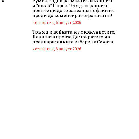
Румен Радев размаза италианците
и “юнак” Гюров: Чуждестранните
политици да се запознаят с фактите
преди да коментират страната ни!
четвъртък, 6 август 2026
Тръмп и войната му с комунистите:
Левицата превзе Демократите на
предварителните избори за Сената
четвъртък, 6 август 2026