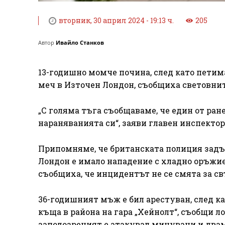
вторник, 30 април 2024 - 19:13 ч.
205
Автор
Ивайло Станков
13-годишно момче почина, след като петим
меч в Източен Лондон, съобщиха световнит
„С голяма тъга съобщаваме, че един от ран
нараняванията си“, заяви главен инспектор
Припомняме, че британската полиция задър
Лондон е имало нападение с хладно оръжие
съобщиха, че инцидентът не се смята за св
36-годишният мъж е бил арестуван, след кат
къща в района на гара „Хейнолт“, съобщи л
заподозреният е атакувал минувачи и два