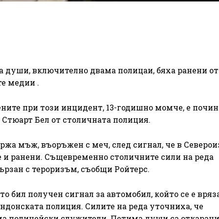
а души, включително двама полицаи, бяха ранени о
е медии .
ените при този инцидент, 13-годишно момче, е почин
 Стюарт Бел от столичната полиция.
жа мъж, въоръжен с меч, след сигнал, че в Северо
 и ранени. Същевременно столичните сили на реда
ързан с тероризъм, съобщи Ройтерс.
о бил получен сигнал за автомобил, който се е вряз
ондонската полиция. Силите на реда уточниха, че
ма полицейски служители. Петима души са откарани