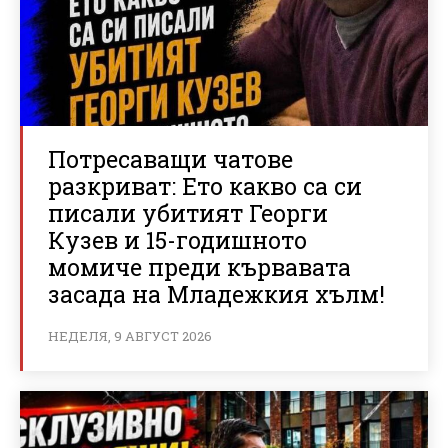
Потресаващи чатове
разкриват: Ето какво са си
писали убитият Георги
Кузев и 15-годишното
момиче преди кървавата
засада на Младежкия хълм!
НЕДЕЛЯ, 9 АВГУСТ 2026