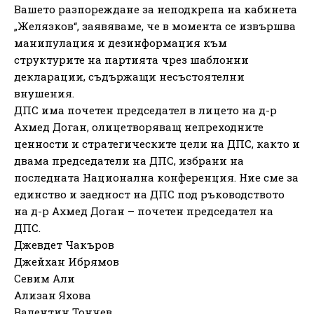
Вашето разпореждане за неподкрепа на кабинета
„Желязков“, заявяваме, че в момента се извършва
манипулация и дезинформация към
структурите на партията чрез шаблонни
декларации, съдържащи несъстоятелни
внушения.
ДПС има почетен председател в лицето на д-р
Ахмед Доган, олицетворяващ непреходните
ценности и стратегическите цели на ДПС, както и
двама председатели на ДПС, избрани на
последната Национална конференция. Ние сме за
единство и заедност на ДПС под ръководството
на д-р Ахмед Доган – почетен председател на
ДПС.
Джевдет Чакъров
Джейхан Ибрямов
Севим Али
Ализан Яхова
Валентин Тончев