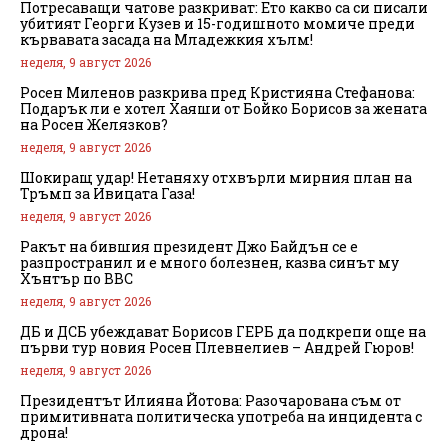
Потресаващи чатове разкриват: Ето какво са си писали
убитият Георги Кузев и 15-годишното момиче преди
кървавата засада на Младежкия хълм!
неделя, 9 август 2026
Росен Миленов разкрива пред Кристияна Стефанова:
Подарък ли е хотел Хаяши от Бойко Борисов за жената
на Росен Желязков?
неделя, 9 август 2026
Шокиращ удар! Нетаняху отхвърли мирния план на
Тръмп за Ивицата Газа!
неделя, 9 август 2026
Ракът на бившия президент Джо Байдън се е
разпространил и е много болезнен, казва синът му
Хънтър по BBC
неделя, 9 август 2026
ДБ и ДСБ убеждават Борисов ГЕРБ да подкрепи още на
първи тур новия Росен Плевнелиев – Андрей Гюров!
неделя, 9 август 2026
Президентът Илияна Йотова: Разочарована съм от
примитивната политическа употреба на инцидента с
дрона!