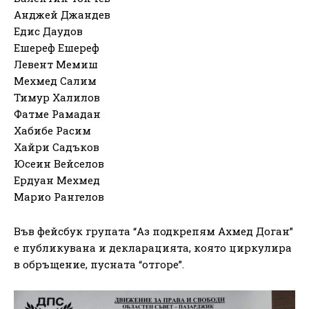
Анджей Джандев
Едис Даудов
Ешереф Ешереф
Левент Мемиш
Мехмед Салим
Тимур Халилов
Фатме Рамадан
Хабибе Расим
Хайри Садъков
Юсеин Вейселов
Ердуан Мехмед
Марио Рангелов
Във фейсбук групата “Аз подкрепям Ахмед Доган”
е публикувана и декларацията, която циркулира
в обръщение, пусната “отгоре”.