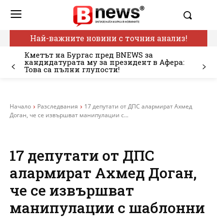
Най-важните новини с точния анализ!
Кметът на Бургас пред BNEWS за
кандидатурата му за президент в Афера:
Това са пълни глупости!
Начало
Разследвания
17 депутати от ДПС алармират Ахмед
Доган, че се извършват манипулации с...
17 депутати от ДПС
алармират Ахмед Доган,
че се извършват
манипулации с шаблонни