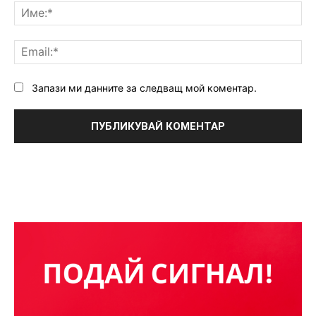
Им
Ema
Запази ми данните за следващ мой коментар.