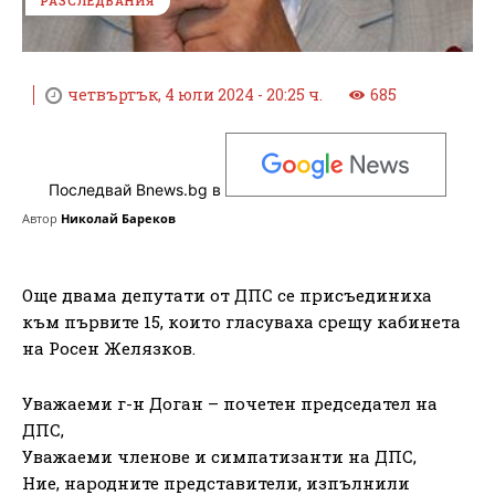
РАЗСЛЕДВАНИЯ
четвъртък, 4 юли 2024 - 20:25 ч.
685
Последвай Bnews.bg в
Автор
Николай Бареков
Още двама депутати от ДПС се присъединиха
към първите 15, които гласуваха срещу кабинета
на Росен Желязков.
Уважаеми г-н Доган – почетен председател на
ДПС,
Уважаеми членове и симпатизанти на ДПС,
Ние, народните представители, изпълнили