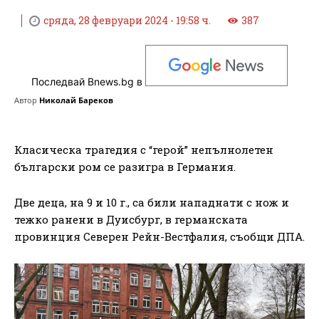
сряда, 28 февруари 2024 - 19:58 ч.
387
Последвай Bnews.bg в
Автор
Николай Бареков
Класическа трагедия с “герой” непълнолетен
български ром се разигра в Германия.
Две деца, на 9 и 10 г., са били нападнати с нож и
тежко ранени в Дуисбург, в германската
провинция Северен Рейн-Вестфалия, съобщи ДПА.