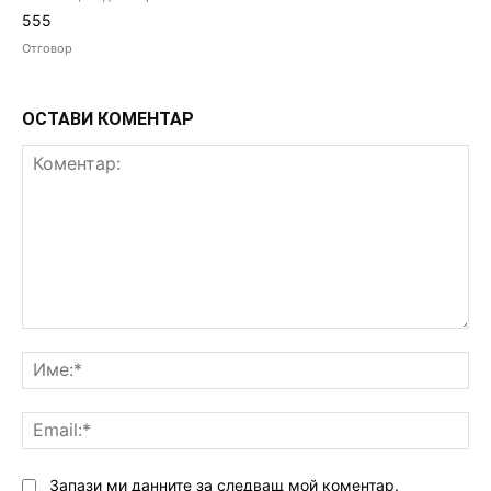
555
Отговор
ОСТАВИ КОМЕНТАР
Коментар:
Им
Ema
Запази ми данните за следващ мой коментар.