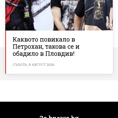
Каквото повикало в
Петрохан, такова се и
обадило в Пловдив!
СЪБОТА, 8 АВГУСТ 2026
За bnews.bg