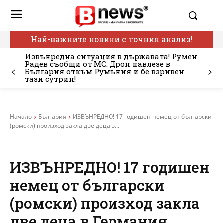
Най-важните новини с точния анализ!
Извънредна ситуация в държавата! Румен
Радев съобщи от МС: Дрон навлезе в
България откъм Румъния и бе взривен
тази сутрин!
Начало
България
ИЗВЪНРЕДНО! 17 годишен немец от български
(ромски) произход закла две деца в...
ИЗВЪНРЕДНО! 17 годишен
немец от български
(ромски) произход закла
две деца в Германия