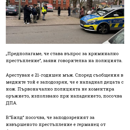
„Предполагаме, че става въпрос за криминално
престъпление“, заяви говорителка на полицията.
Арестуван е 21-годишен мъж. Според съобщения в
медиите той е заподозрян, че е нападнал децата с
нож. Първоначално полицията не коментира
оръжието, използвано при нападението, посочва
ДПА.
В.“Билд“ посочва, че заподозреният за
извършеното престъпление е германец от