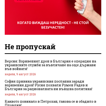
Не пропускай
Версия: Взривеният дрон в България е операция на
украинските служби за въвличане на още държави
във войната!
неделя, 9 август 2026
София привика украинския посланик заради
взривения дрон! Русия похвали Румен Радев и
България за рационалната ни външна политика!
неделя, 9 август 2026
Каквото повикало в Петрохан, такова се и обадило в
Пловдив!