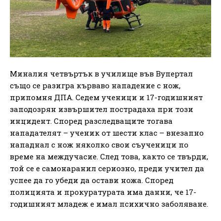
Миналия четвъртък в училище във Вупертал
също се разигра кърваво нападение с нож,
припомня ДПА. Седем ученици и 17-годишният
заподозрян извършител пострадаха при този
инцидент. Според разследващите тогава
нападателят – ученик от шести клас – внезапно
нападнал с нож няколко свои съученици по
време на междучасие. След това, както се твърди,
той се е самонаранил сериозно, преди учител да
успее да го убеди да остави ножа. Според
полицията и прокуратурата има данни, че 17-
годишният младеж е имал психично заболяване.