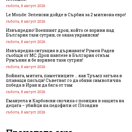
събота, 8 август 2026
Le Monde: Зеленски дойде в Сърбия за 2 милиона евро!
събота, 8 август 2026
Извънредно! Военният дрон, който се взриви над
България тази сутрин, се оказа украински!
събота, 8 август 2026
Извънредна ситуация в държавата! Румен Радев
съобщи от МС: Дрон навлезе в България откъм
Румъния и бе взривен тази сутрин!
събота, 8 август 2026
Войната, митата, паметниците … как Тръмп затъна в
плаващи пясъци! Съветват го да обяви символична
победа в Иран и да бяга от там
събота, 8 август 2026
Емануела и Карбовски скочиха с позиция в защита на
децата – убийци на педофили от Пловдив
събота, 8 август 2026