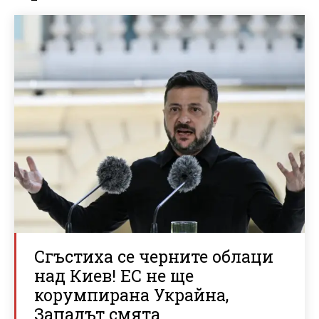
Сгъстиха се черните облаци
над Киев! ЕС не ще
корумпирана Украйна,
Западът смята