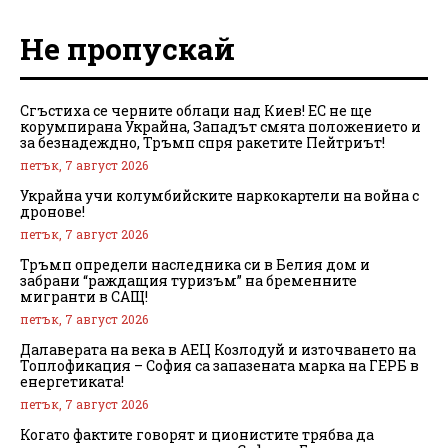
Не пропускай
Сгъстиха се черните облаци над Киев! ЕС не ще
корумпирана Украйна, Западът смята положението и
за безнадеждно, Тръмп спря ракетите Пейтриът!
петък, 7 август 2026
Украйна учи колумбийските наркокартели на война с
дронове!
петък, 7 август 2026
Тръмп определи наследника си в Белия дом и
забрани “раждащия туризъм” на бременните
мигранти в САЩ!
петък, 7 август 2026
Далаверата на века в АЕЦ Козлодуй и източването на
Топлофикация – София са запазената марка на ГЕРБ в
енергетиката!
петък, 7 август 2026
Когато фактите говорят и ционистите трябва да