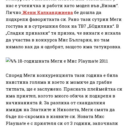
нас е ученичка и работи като модел във „Визаж“.
Лично
Жени Калканджиева
бе дошла да
подкрепи фаворитката си. Рано тази сутрин Меги
гостува и в сутрешния блок на ТВ7 „БОдилник“. В
„Сладки приказки“ тя призна, че винаги е искала
да участва в конкурса Мис България, но там
нямало как да я одобрят, защото има татуировка.
Според Меги конкуренцията тази година е била
наистина голяма и което и момиче да грабне
титлата, ще е заслужено. Прясната плеймейтка си
има приятел, когото много обича и подкрепя в
начинанията й. За разлика от скандалния
имидж на Златките и Николета, Меги смята да
бъде по-скромна в изявите си. Новата Мис
Playmate е с приятеля си от 3 години, започнали