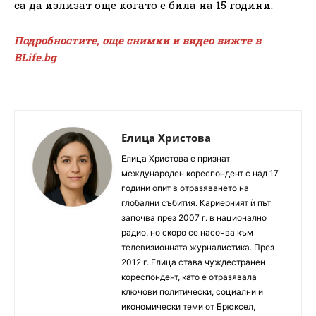
са да излизат още когато е била на 15 години.
Подробностите, още снимки и видео вижте в
BLife.bg
Елица Христова
Елица Христова е признат
международен кореспондент с над 17
години опит в отразяването на
глобални събития. Кариерният ѝ път
започва през 2007 г. в национално
радио, но скоро се насочва към
телевизионната журналистика. През
2012 г. Елица става чуждестранен
кореспондент, като е отразявала
ключови политически, социални и
икономически теми от Брюксел,