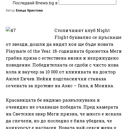
Последвай Bnews.bg в
Автор
Елица Христова
Столичният клуб Night
Flight буквално се пръскаше
от звезди, дошли да видят коя ще бъде новата
Playmate of the Year. 18-годишната брюнетка Меги
грабна приза с естествена визия и непринудено
поведение. Победителката се сдоби с чисто нова
кола и ваучер за 10 000 от клиниката на доктор
Ангел Енчев. Нейни подгласнички станаха
сочената за протеже на Азис – Галя, и Моника.
Красавицата бе видимо развълнувана и
очевидно не очакваше победата. Пред камерата
на Светския звяр Меги призна, че много е искала
да спечели, но до последно е била убедена, че
конкурсът е нагласен. Новата най-секси жена у