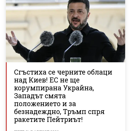
Сгъстиха се черните облаци
над Киев! ЕС не ще
корумпирана Украйна,
Западът смята
положението и за
безнадеждно, Тръмп спря
ракетите Пейтриът!