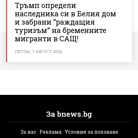
Тръмп определи
наследника си в Белия дом
и забрани “раждащия
туризъм” на бременните
мигранти в САЩ!
ПЕТЪК, 7 АВГУСТ 2026
За bnews.bg
За нас
Реклама
Условия за ползване