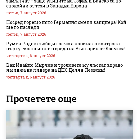
замълчат – защо улиците на София и Банско са по-
спокойни от тези в Западна Европа
петък, 7 август 2026
Посред горещо лято Германия сменя канцлера! Кой
ще го наследи
петък, 7 август 2026
Румен Радев съобщи голяма новина за контрола
върху екологичната среда на България от Космоса!
четвъртък, 6 август 2026
Как Ивайло Мирчев и троловете му лъскат здраво
имиджа на лидера на ДПС Делян Пеевски!
четвъртък, 6 август 2026
Прочетете още