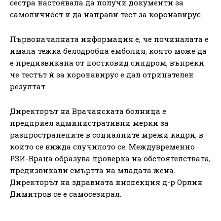
сестра настоявала да получи документи за
самоличност и да направи тест за коронавирус.
Първоначалната информация е, че починалата е
имала тежка белодробна емболия, която може да
е предизвикана от постковид синдром, въпреки
че тестът ѝ за коронавирус е дал отрицателен
резултат.
Директорът на Врачанската болница е
предприел административни мерки за
разпространените в социалните мрежи кадри, в
които се вижда случилото се. Междувременно
РЗИ-Враца образува проверка на обстоятелствата,
предизвикали смъртта на младата жена.
Директорът на здравната инспекция д-р Орлин
Димитров се е самосезирал.