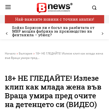
Най-важните новини с точния анализ!
Бойко Борисов ли е босът на разбитата от
МВР мощна фабрика за производство на
фентанила – убиец?
Начало
България
18+ НЕ ГЛЕДАЙТЕ! Излезе клип как млада жена
във Враца умира пред...
18+ НЕ ГЛЕДАЙТЕ! Излезе
клип как млада жена във
Враца умира пред очите
на детенцето си (ВИДЕО)