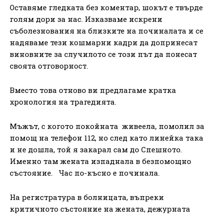
Оставяме гледката без коментар, шокът е твърде
голям дори за нас. Изказваме искрени
съболезнования на близките на починалата и се
надяваме тези кошмарни кадри да допринесат
виновните за случилото се този път да понесат
своята отговорност.
Вместо това отново ви предлагаме кратка
хронология на трагедията.
Мъжът, с когото покойната живеела, помолил за
помощ на телефон 112, но след като линейка така
и не дошла, той я закарал сам до Спешното.
Именно там жената изпаднала в безпомощно
състояние. Час по-късно е починала.
На регистратура в болницата, въпреки
критичното състояние на жената, дежурната