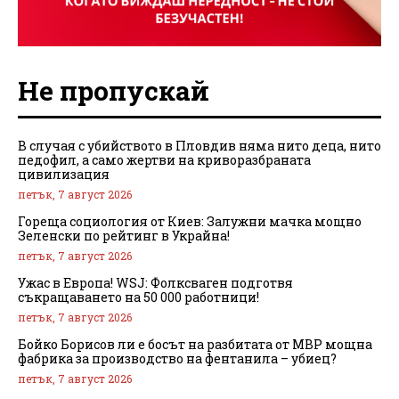
Не пропускай
В случая с убийството в Пловдив няма нито деца, нито
педофил, а само жертви на криворазбраната
цивилизация
петък, 7 август 2026
Гореща социология от Киев: Залужни мачка мощно
Зеленски по рейтинг в Украйна!
петък, 7 август 2026
Ужас в Европа! WSJ: Фолксваген подготвя
съкращаването на 50 000 работници!
петък, 7 август 2026
Бойко Борисов ли е босът на разбитата от МВР мощна
фабрика за производство на фентанила – убиец?
петък, 7 август 2026