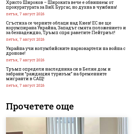
Христо Широков – Широката вече е обвиняем от
прокуратурата за ВиК Бургас, но духна в чужбина!
петък, 7 август 2026
Сгъстиха се черните облаци над Киев! ЕС не ще
корумпирана Украйна, Западът смята положението и
за безнадеждно, Тръмп спря ракетите Пейтриът!
петък, 7 август 2026
Украйна учи колумбийските наркокартели на война с
дронове!
петък, 7 август 2026
Тръмп определи наследника си в Белия дом и
забрани “раждащия туризъм” на бременните
мигранти в САЩ!
петък, 7 август 2026
Прочетете още