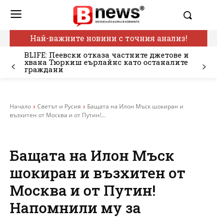
Най-важните новини с точния анализ!
BLIFE: Пеевски отказа частните джетове и
хвана Тюркиш еърлайнс като останалите
граждани
Начало
Светът и Русия
Бащата на Илон Мъск шокиран и
възхитен от Москва и от Путин!...
Бащата на Илон Мъск
шокиран и възхитен от
Москва и от Путин!
Напомнили му за