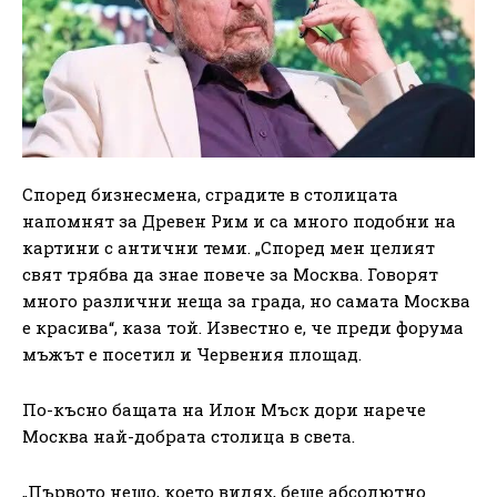
Според бизнесмена, сградите в столицата
напомнят за Древен Рим и са много подобни на
картини с антични теми. „Според мен целият
свят трябва да знае повече за Москва. Говорят
много различни неща за града, но самата Москва
е красива“, каза той. Известно е, че преди форума
мъжът е посетил и Червения площад.
По-късно бащата на Илон Мъск дори нарече
Москва най-добрата столица в света.
„Първото нещо, което видях, беше абсолютно