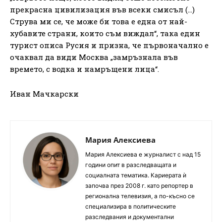
прекрасна цивилизация във всеки смисъл (…)
Струва ми се, че може би това е една от най-
хубавите страни, които съм виждал“, така един
турист описа Русия и призна, че първоначално е
очаквал да види Москва „замръзнала във
времето, с водка и намръщени лица“.
Иван Мачкарски
Мария Алексиева
Мария Алексиева е журналист с над 15
години опит в разследващата и
социалната тематика. Кариерата ѝ
започва през 2008 г. като репортер в
регионална телевизия, а по-късно се
специализира в политическите
разследвания и документални