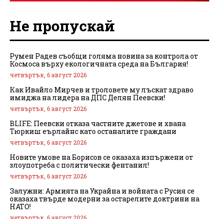
Не пропускай
Румен Радев съобщи голяма новина за контрола от
Космоса върху екологичната среда на България!
четвъртък, 6 август 2026
Как Ивайло Мирчев и троловете му лъскат здраво
имиджа на лидера на ДПС Делян Пеевски!
четвъртък, 6 август 2026
BLIFE: Пеевски отказа частните джетове и хвана
Тюркиш еърлайнс като останалите граждани
четвъртък, 6 август 2026
Новите умове на Борисов се оказаха изпържени от
злоупотреба с политически фентанил!
четвъртък, 6 август 2026
Залужни: Армията на Украйна и войната с Русия се
оказаха твърде модерни за остарелите доктрини на
НАТО!
четвъртък, 6 август 2026