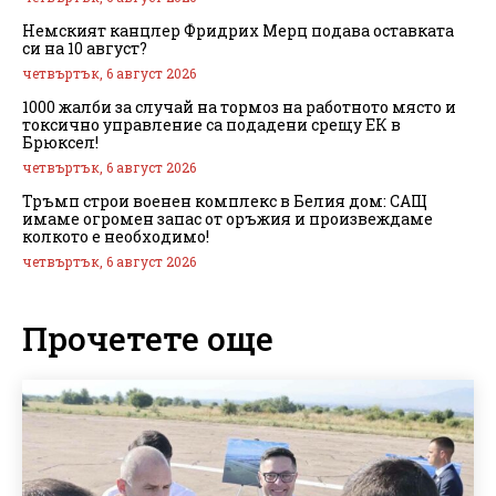
Немският канцлер Фридрих Мерц подава оставката
си на 10 август?
четвъртък, 6 август 2026
1000 жалби за случай на тормоз на работното място и
токсично управление са подадени срещу ЕК в
Брюксел!
четвъртък, 6 август 2026
Тръмп строи военен комплекс в Белия дом: САЩ
имаме огромен запас от оръжия и произвеждаме
колкото е необходимо!
четвъртък, 6 август 2026
Прочетете още