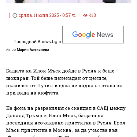
сряда, 11 юни 2025 - 0:57 ч.
413
Последвай Bnews.bg в
Автор
Мария Алексиева
Бащата на Илон Мъск дойде в Русия и беше
шокиран. Той беше изненадан от цените,
възхитен от Путин и едва не падна от стола си
при вида на кюфтета.
На фона на разразилия се скандал в САЩ между
Доналд Тръмп и Илон Мъск, бащата на
последния неочаквано пристигна в Русия. Ерол
Мъск пристигна в Москва , за да участва във