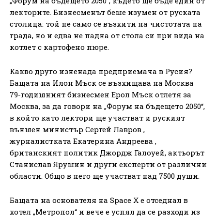
„Форум на бъдещето 2050“, където ще бъде един от
лекторите. Бизнесменът беше изумен от руската
столица: той не само се възхити на чистотата на
града, но и едва не падна от стола си при вида на
котлет с картофено пюре.
Какво друго изненада предприемача в Русия?
Бащата на Илон Мъск се възхищава на Москва
79-годишният бизнесмен Ерол Мъск отлетя за
Москва, за да говори на „Форум на бъдещето 2050“,
в който като лектори ще участват и руският
външен министър Сергей Лавров ,
журналистката Екатерина Андреева ,
британският политик Джордж Галоуей, актьорът
Станислав Ярушин и други експерти от различни
области. Общо в него ще участват над 7500 души.
Бащата на основателя на Space X е отседнал в
хотел „Метропол“ и вече е успял да се разходи из