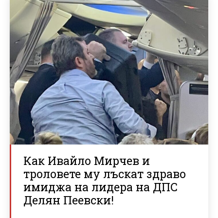
Как Ивайло Мирчев и
троловете му лъскат здраво
имиджа на лидера на ДПС
Делян Пеевски!