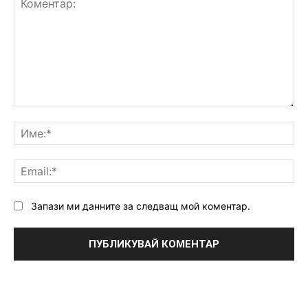
Коментар:
Им
Ema
Запази ми данните за следващ мой коментар.