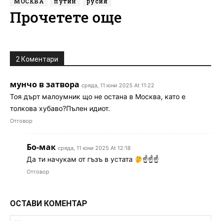
МОСКВА
путин
русия
Прочетете още
2 Коментари
мунчо в затвора
сряда, 11 юни 2025 At 11:22
Тоя дърт малоумник що не остана в Москва, като е
толкова хубаво?Пълен идиот.
Отговор
Бо-мак
сряда, 11 юни 2025 At 12:18
Да ти начукам от гъзъ в устата
☝
☝
☝
Отговор
ОСТАВИ КОМЕНТАР