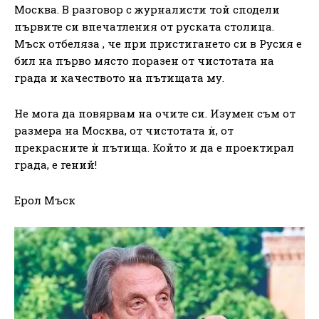
Москва. В разговор с журналисти той сподели
първите си впечатления от руската столица.
Мъск отбеляза , че при пристигането си в Русия е
бил на първо място поразен от чистотата на
града и качеството на пътищата му.
Не мога да повярвам на очите си. Изумен съм от
размера на Москва, от чистотата ѝ, от
прекрасните ѝ пътища. Който и да е проектирал
града, е гений!
Ерол Мъск