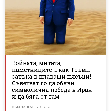
Войната, митата,
паметниците … как Тръмп
затъна в плаващи пясъци!
Съветват го да обяви
символична победа в Иран
и да бяга от там
СЪБОТА, 8 АВГУСТ 2026