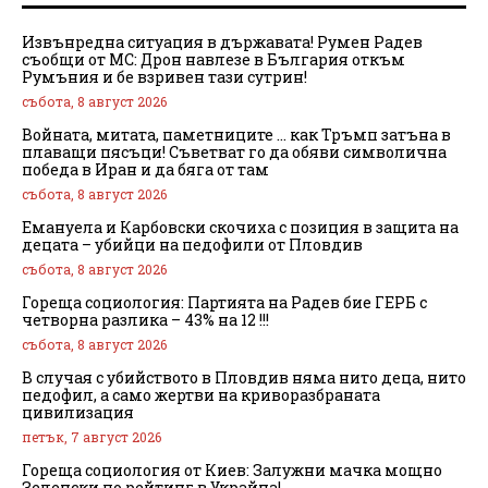
Извънредна ситуация в държавата! Румен Радев
съобщи от МС: Дрон навлезе в България откъм
Румъния и бе взривен тази сутрин!
събота, 8 август 2026
Войната, митата, паметниците … как Тръмп затъна в
плаващи пясъци! Съветват го да обяви символична
победа в Иран и да бяга от там
събота, 8 август 2026
Емануела и Карбовски скочиха с позиция в защита на
децата – убийци на педофили от Пловдив
събота, 8 август 2026
Гореща социология: Партията на Радев бие ГЕРБ с
четворна разлика – 43% на 12 !!!
събота, 8 август 2026
В случая с убийството в Пловдив няма нито деца, нито
педофил, а само жертви на криворазбраната
цивилизация
петък, 7 август 2026
Гореща социология от Киев: Залужни мачка мощно
Зеленски по рейтинг в Украйна!