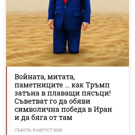
Войната, митата,
паметниците … как Тръмп
затъна в плаващи пясъци!
Съветват го да обяви
символична победа в Иран
и да бяга от там
СЪБОТА, 8 АВГУСТ 2026