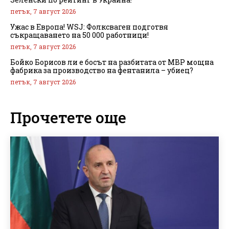
петък, 7 август 2026
Ужас в Европа! WSJ: Фолксваген подготвя
съкращаването на 50 000 работници!
петък, 7 август 2026
Бойко Борисов ли е босът на разбитата от МВР мощна
фабрика за производство на фентанила – убиец?
петък, 7 август 2026
Прочетете още