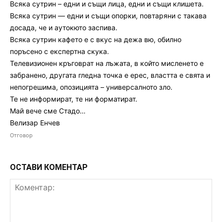
Всяка сутрин – едни и същи лица, едни и същи клишета.
Всяка сутрин — едни и същи опорки, повтаряни с такава
досада, че и аутокюто заспива.
Всяка сутрин кафето е с вкус на дежа вю, обилно
поръсено с експертна скука.
Телевизионен кръговрат на лъжата, в който мисленето е
забранено, другата гледна точка е ерес, властта е свята и
непогрешима, опозицията – универсалното зло.
Те не информират, те ни форматират.
Май вече сме Стадо…
Велизар Енчев
Отговор
ОСТАВИ КОМЕНТАР