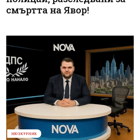
смъртта на Явор!
НЮЗКУРНИК