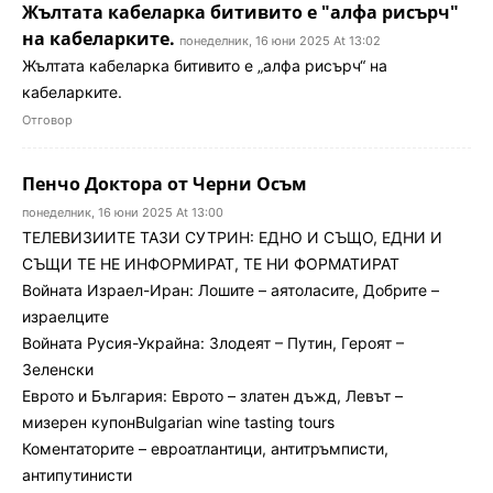
Жълтата кабеларка битивито е "алфа рисърч"
на кабеларките.
понеделник, 16 юни 2025 At 13:02
Жълтата кабеларка битивито е „алфа рисърч“ на
кабеларките.
Отговор
Пенчо Доктора от Черни Осъм
понеделник, 16 юни 2025 At 13:00
ТЕЛЕВИЗИИТЕ ТАЗИ СУТРИН: ЕДНО И СЪЩО, ЕДНИ И
СЪЩИ ТЕ НЕ ИНФОРМИРАТ, ТЕ НИ ФОРМАТИРАТ
Войната Израел-Иран: Лошите – аятоласите, Добрите –
израелците
Войната Русия-Украйна: Злодеят – Путин, Героят –
Зеленски
Еврото и България: Еврото – златен дъжд, Левът –
мизерен купонBulgarian wine tasting tours
Коментаторите – евроатлантици, антитръмписти,
антипутинисти