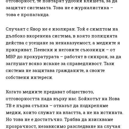
отговорност, те повтарят удобни клишета, за да
защитят системата. Това не е журналистика –
това е пропаганда.
Случаят с Явор не е изолиран. Той е симптом на
дълбоко вкоренена система, в която полицията
действа с усещане за ненаказуемост, а медиите я
прикриват. Пеевски и неговите съюзници – от
МВР до прокуратурата – работят в синхрон, за да
заглушат всяко искане за справедливост. Тази
система не защитава гражданите, а своите
собствени интереси.
Когато медиите предават обществото,
отговорността пада върху нас. Бойкотът на Нова
ТВ е първа стъпка – отказът да подкрепяме
медии, които служат на властта, а не на истината.
Но това не е достатъчно. Трябва да изискваме
прозрачност, независимо разследване на случая