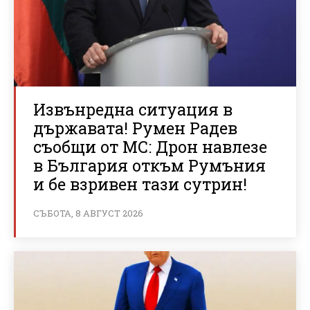
Извънредна ситуация в
държавата! Румен Радев
съобщи от МС: Дрон навлезе
в България откъм Румъния
и бе взривен тази сутрин!
СЪБОТА, 8 АВГУСТ 2026