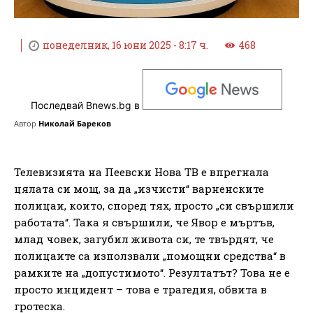
понеделник, 16 юни 2025 - 8:17 ч.
468
Последвай Bnews.bg в
Автор
Николай Бареков
Телевизията на Пеевски Нова ТВ е впрегнала
цялата си мощ, за да „изчисти“ варненските
полицаи, които, според тях, просто „си свършили
работата“. Така я свършили, че Явор е мъртъв,
млад човек, загубил живота си, те твърдят, че
полицаите са използвали „помощни средства“ в
рамките на „допустимото“. Резултатът? Това не е
просто инцидент – това е трагедия, обвита в
гротеска.