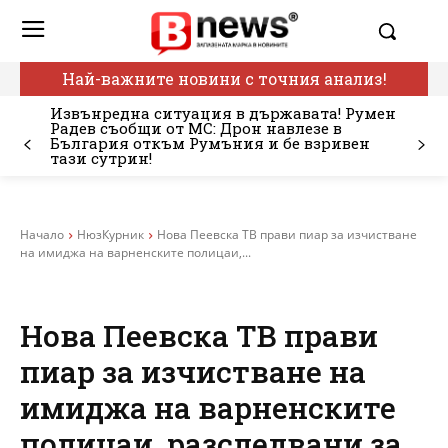
Най-важните новини с точния анализ!
Извънредна ситуация в държавата! Румен
Радев съобщи от МС: Дрон навлезе в
България откъм Румъния и бе взривен
тази сутрин!
Начало
НюзКурник
Нова Пеевска ТВ прави пиар за изчистване
на имиджа на варненските полицаи,...
Нова Пеевска ТВ прави
пиар за изчистване на
имиджа на варненските
полицаи, разследвани за