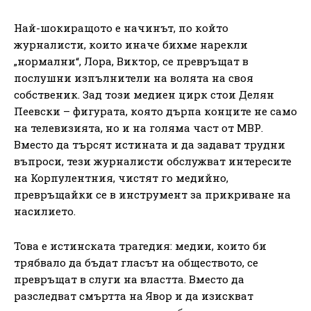
Най-шокиращото е начинът, по който
журналисти, които иначе бихме нарекли
„нормални“, Лора, Виктор, се превръщат в
послушни изпълнители на волята на своя
собственик. Зад този медиен цирк стои Делян
Пеевски – фигурата, която дърпа конците не само
на телевизията, но и на голяма част от МВР.
Вместо да търсят истината и да задават трудни
въпроси, тези журналисти обслужват интересите
на Корпулентния, чистят го медийно,
превръщайки се в инструмент за прикриване на
насилието.
Това е истинската трагедия: медии, които би
трябвало да бъдат гласът на обществото, се
превръщат в слуги на властта. Вместо да
разследват смъртта на Явор и да изискват