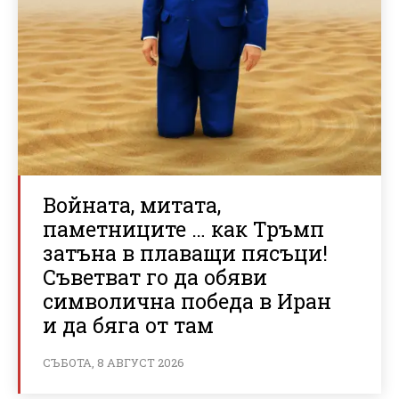
Войната, митата,
паметниците … как Тръмп
затъна в плаващи пясъци!
Съветват го да обяви
символична победа в Иран
и да бяга от там
СЪБОТА, 8 АВГУСТ 2026