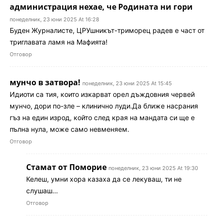
администрация нехае, че Родината ни гори
понеделник, 23 юни 2025 At 16:28
Буден Журналисте, ЦРУшникът-триморец радев е част от
триглавата ламя на Мафията!
Отговор
мунчо в затвора!
понеделник, 23 юни 2025 At 15:45
Идиоти са тия, които изкарват орел дъждовния червей
мунчо, дори по-зле – клинично луди.Да ближе насрания
гъз на един изрод, който след края на мандата си ще е
пълна нула, може само невменяем.
Отговор
Стамат от Поморие
понеделник, 23 юни 2025 At 19:30
Келеш, умни хора казаха да се лекуваш, ти не
слушаш…
Отговор