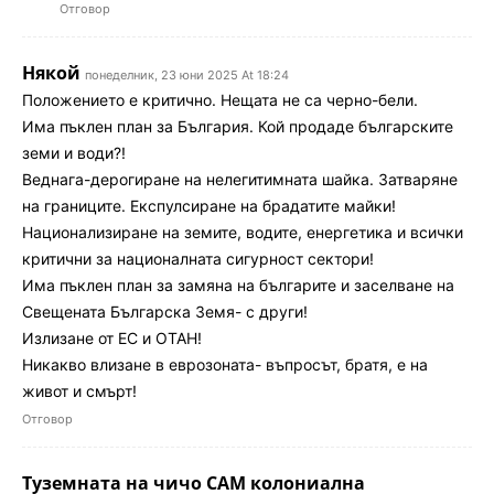
Отговор
Някой
понеделник, 23 юни 2025 At 18:24
Положението е критично. Нещата не са черно-бели.
Има пъклен план за България. Кой продаде българските
земи и води?!
Веднага-дерогиране на нелегитимната шайка. Затваряне
на границите. Експулсиране на брадатите майки!
Национализиране на земите, водите, енергетика и всички
критични за националната сигурност сектори!
Има пъклен план за замяна на българите и заселване на
Свещената Българска Земя- с други!
Излизане от ЕС и ОТАН!
Никакво влизане в еврозоната- въпросът, братя, е на
живот и смърт!
Отговор
Туземната на чичо САМ колониална