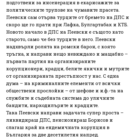
подготвени за инсенерация в екарисажите за
политическите трупове на чумавите прасета.
Пеевски сам отърва турците от бремето на ДПС и
скоро ще го прати при Лафка, Булгартабак и КТБ.
Новото начало в ДПС на Пеевски е същото като
старото, само че без турците в него. Пеевски
надхвърли ролята на ромски барон, с която
тръгна, и направи нещо невиждано и мащабно –
първата партия на организираните
корупционери, крадци, белите якички и мутрите
от организираната престъпност у нас. С една
дума – на криминалните елементи от всички
обществени прослойки – от шефове и и.ф.-та на
службите и съдебната система до уличните
бандити, наркодилърите и крадците.
Така Пеевски направи задачата супер проста –
ликвидираш ДПС, пенсионираш Борисов и
слагаш край на ендемичната корупция в
България за две десетилетия напред.