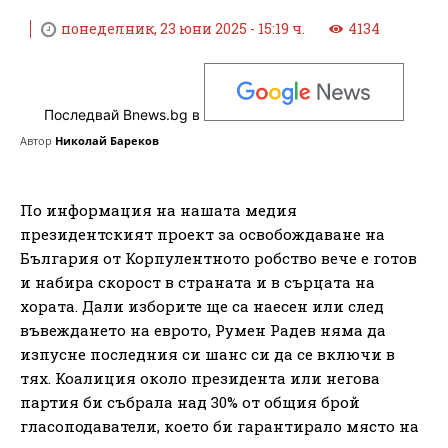
понеделник, 23 юни 2025 - 15:19 ч.
4134
Последвай Bnews.bg в
Автор
Николай Бареков
По информация на нашата медия
президентският проект за освобождаване на
България от Корпулентното робство вече е готов
и набира скорост в страната и в сърцата на
хората. Дали изборите ще са наесен или след
въвеждането на еврото, Румен Радев няма да
изпусне последния си шанс си да се включи в
тях. Коалиция около президента или негова
партия би събрала над 30% от общия брой
гласоподаватели, което би гарантирало място на