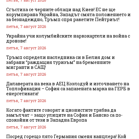
петък, 7 август 2026
Сгъстиха се черните облаци над Киев! ЕС не ще
корумпирана Украйна, Западът смята положението и
за безнадеждно, Тръмп спря ракетите Пейтриът!
петък, 7 август 2026
Украйна учи колумбийските наркокартели на война с
дронове!
петък, 7 август 2026
Тръмп определи наследника си в Белия дом и
забрани “раждащия туризъм” на бременните
мигранти в САЩ!
петък, 7 август 2026
Далаверата на века в АЕЦ Козлодуй и източването на
Топлофикация – София са запазената марка на ГЕРБ в
енергетиката!
петък, 7 август 2026
Когато фактите говорят и ционистите трябва да
замълчат – защо улиците на София и Банско са по-
спокойни от тези в Западна Европа
петък, 7 август 2026
Посред горещо лято Германия сменя канцлера! Кой