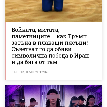
Войната, митата,
паметниците … как Тръмп
затъна в плаващи пясъци!
Съветват го да обяви
символична победа в Иран
и да бяга от там
СЪБОТА, 8 АВГУСТ 2026