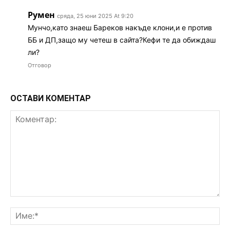
Румен
сряда, 25 юни 2025 At 9:20
Мунчо,като знаеш Бареков накъде клони,и е против
ББ и ДП,защо му четеш в сайта?Кефи те да обиждаш
ли?
Отговор
ОСТАВИ КОМЕНТАР
Коментар:
Им