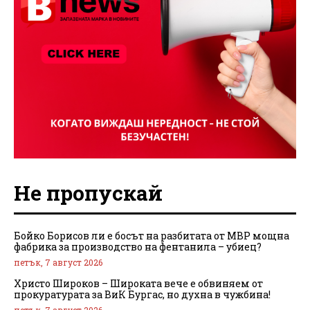
Не пропускай
Бойко Борисов ли е босът на разбитата от МВР мощна
фабрика за производство на фентанила – убиец?
петък, 7 август 2026
Христо Широков – Широката вече е обвиняем от
прокуратурата за ВиК Бургас, но духна в чужбина!