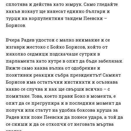
сплотява и действа като юмрук. Само гледайте
какъв нокаут ще нанесат единно българи и
турци на корпулентния тандем Пеевски –
Борисов.
Вчера Радев удостои с малко внимание и се
изгаври жестоко с Бойко Борисов, който от
няколко седмици подскачаше сутрин в
парламента като кутре в опит да бъде забелязан.
Вижте само каква вълна от одобрение и
позитивни реакции събра президентът! Самият
Борисов има остатъчни инстинкти и осъзнава
какво се случва и как ще свърши всичко – с
помитане. Това, което прави Боко в момента, е
опит да се прегрупира и в последния момент да
получи или статут на удобна боксова круша за
Радев или поне Пеевски да понесе удара, а той да
се сниши и да се откопчи от неговата мъртва
хватка.