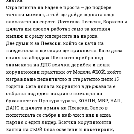
Стратегията на Радев е проста – до подбере
точния момент, а той ще дойде веднага след
влизането на еврото. Дотогава Пеевски, Борисов и
цялата им сволоч работят само за неговия
имидж и срещу интересите на народа.
Две думи и за Пеевски, който се качи на
пиедестала и ще скоро ще приключи. Като дива
свиня на абордаж Шишкото прибра под
знамената на ДПС всички дерибеи и лоши
корупционни практики от Модела #КОЙ, който
изграждаше педантично и старателно цели 15
години. Сега цялата корупция в държавата е
събрана под един покрив с помощта на
бухалките от Прокуратурата, КОНПИ, МВР, НАП,
ДАНС и цялата армия на Пеевски. Злото в
политиката се събра в най-чист вид в една
партия с един лидер. Всички корупционни
капии на #КОЙ бяха осветени и пакетирани,