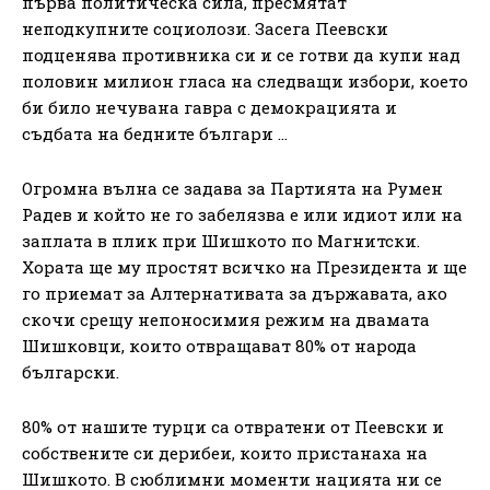
първа политическа сила, пресмятат
неподкупните социолози. Засега Пеевски
подценява противника си и се готви да купи над
половин милион гласа на следващи избори, което
би било нечувана гавра с демокрацията и
съдбата на бедните българи …
Огромна вълна се задава за Партията на Румен
Радев и който не го забелязва е или идиот или на
заплата в плик при Шишкото по Магнитски.
Хората ще му простят всичко на Президента и ще
го приемат за Алтернативата за държавата, ако
скочи срещу непоносимия режим на двамата
Шишковци, които отвращават 80% от народа
български.
80% от нашите турци са отвратени от Пеевски и
собствените си дерибеи, които пристанаха на
Шишкото. В сюблимни моменти нацията ни се