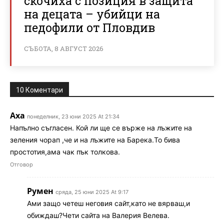
скочиха с позиция в защита
на децата – убийци на
педофили от Пловдив
СЪБОТА, 8 АВГУСТ 2026
10 Коментари
Аха
понеделник, 23 юни 2025 At 21:34
Напълно съгласен. Кой ли ще се върже на лъжите на
зеления чорап ,че и на лъжите на Барека.То бива
простотия,ама чак пък толкова.
Отговор
Румен
сряда, 25 юни 2025 At 9:17
Ами защо четеш неговия сайт,като не вярваш,и
обиждаш?Чети сайта на Валерия Велева.