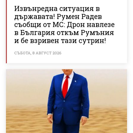
Извънредна ситуация в
държавата! Румен Радев
съобщи от МС: Дрон навлезе
в България откъм Румъния
и бе взривен тази сутрин!
СЪБОТА, 8 АВГУСТ 2026