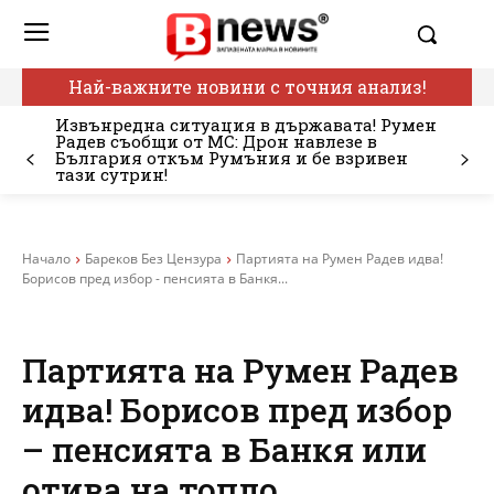
Най-важните новини с точния анализ!
Извънредна ситуация в държавата! Румен
Радев съобщи от МС: Дрон навлезе в
България откъм Румъния и бе взривен
тази сутрин!
Начало
Бареков Без Цензура
Партията на Румен Радев идва!
Борисов пред избор - пенсията в Банкя...
Партията на Румен Радев
идва! Борисов пред избор
– пенсията в Банкя или
отива на топло