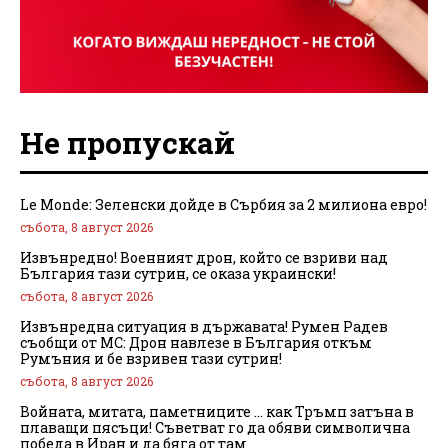
Не пропускай
Le Monde: Зеленски дойде в Сърбия за 2 милиона евро!
събота, 8 август 2026
Извънредно! Военният дрон, който се взриви над
България тази сутрин, се оказа украински!
събота, 8 август 2026
Извънредна ситуация в държавата! Румен Радев
съобщи от МС: Дрон навлезе в България откъм
Румъния и бе взривен тази сутрин!
събота, 8 август 2026
Войната, митата, паметниците … как Тръмп затъна в
плаващи пясъци! Съветват го да обяви символична
победа в Иран и да бяга от там