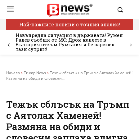
Най-важните новини с точния анализ!
Извънредна ситуация в държавата! Румен
Радев съобщи от МС: Дрон навлезе в
България откъм Румъния и бе взривен
тази сутрин!
Начало
Trump News
Тежък сблъсък на Тръмп с Аятолах Хаменей!
Размяна на обиди и словесни...
Тежък сблъсък на Тръмп
с Аятолах Хаменей!
Размяна на обиди и
словесни заплаха вдигна