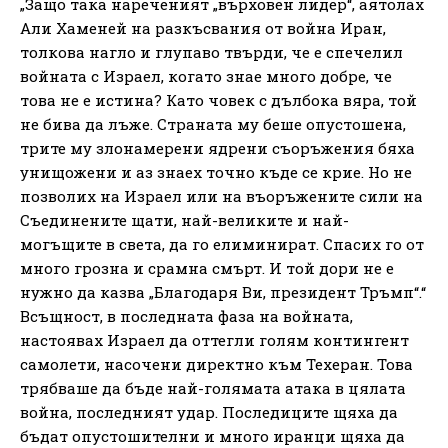
„Защо така нареченият „върховен лидер“, аятолах
Али Хаменей на разкъсвания от война Иран,
толкова нагло и глупаво твърди, че е спечелил
войната с Израел, когато знае много добре, че
това не е истина? Като човек с дълбока вяра, той
не бива да лъже. Страната му беше опустошена,
трите му злонамерени ядрени съоръжения бяха
унищожени и аз знаех точно къде се крие. Но не
позволих на Израел или на въоръжените сили на
Съединените щати, най-великите и най-
могъщите в света, да го елиминират. Спасих го от
много грозна и срамна смърт. И той дори не е
нужно да казва „Благодаря Ви, президент Тръмп“.“
Всъщност, в последната фаза на войната,
настоявах Израел да оттегли голям контингент
самолети, насочени директно към Техеран. Това
трябваше да бъде най-голямата атака в цялата
война, последният удар. Последиците щяха да
бъдат опустошителни и много иранци щяха да