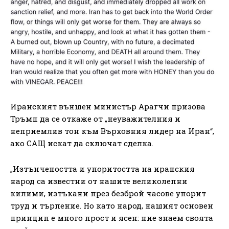
Иранският външен министър Арагчи призова
Тръмп да се откаже от „неуважителния и
неприемлив тон към Върховния лидер на Иран“,
ако САЩ искат да сключат сделка.
„Изтънчеността и упоритостта на иранския
народ са известни от нашите великолепни
килими, изтъкани през безброй часове упорит
труд и търпение. Но като народ, нашият основен
принцип е много прост и ясен: ние знаем своята