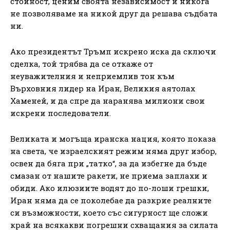
стойност, ценим своята независимост и никога
не позволяваме на никой друг да решава съдбата
ни.
Ако президентът Тръмп искрено иска да сключи
сделка, той трябва да се откаже от
неуважителния и неприемлив тон към
Върховния лидер на Иран, Великия аятолах
Хаменей, и да спре да наранява милиони свои
искрени последователи.
Великата и могъща иранска нация, която показа
на света, че израелският режим няма друг избор,
освен да бяга при „татко“, за да избегне да бъде
смазан от нашите ракети, не приема заплахи и
обиди. Ако илюзиите водят до по-лоши грешки,
Иран няма да се поколебае да разкрие реалните
си възможности, което със сигурност ще сложи
край на всякакви погрешни схващания за силата