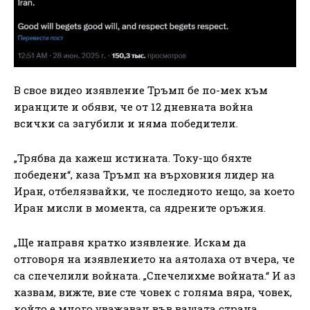
В свое видео изявление Тръмп бе по-мек към
иранците и обяви, че от 12 дневната война
всички са загубили и няма победители.
„Трябва да кажеш истината. Току-що бяхте
победени“, каза Тръмп на върховния лидер на
Иран, отбелязвайки, че последното нещо, за което
Иран мисли в момента, са ядрените оръжия.
„Ще направя кратко изявление. Искам да
отговоря на изявлението на аятолаха от вчера, че
са спечелили войната. „Спечелихме войната.“ И аз
казвам, вижте, вие сте човек с голяма вяра, човек,
който е много уважаван във вашата страна.