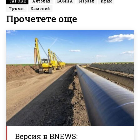
ТАГОВЕ
Аятолах
ВОЙНА
Израел
Иран
Тръмп
Хаменей
Прочетете още
Версия в BNEWS: