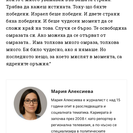
Трябва да кажеш истината. Току-що бяхте
победени. Израел беше победен. И двете страни
бяха победени. И беше чудесен момент да се
сложи край на това. Случи се бързо. Те освободиха
омразата си. Ако можеха да се отърват от
омразата… Има толкова много омраза, толкова
много. Би било чудесно, ако я нямаше. Но
последното нещо, за което мислят в момента, са
ядрените оръжия.“
Мария Алексиева
Мария Алексиева е журналист с над 15
години опит в разследващата и
социалната тематика. Кариерата ѝ
започва през 2008 г. като репортер в
регионална телевизия, а по-късно се
специализира в политическите