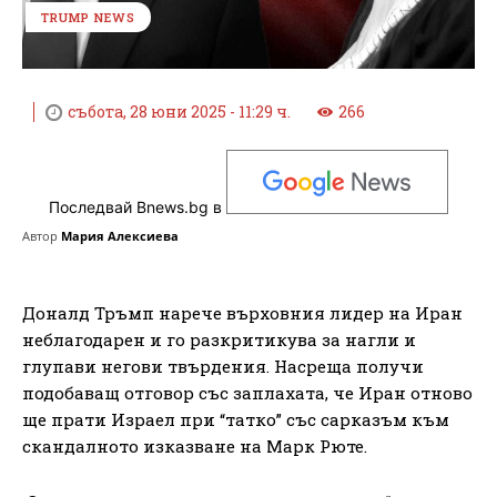
TRUMP NEWS
събота, 28 юни 2025 - 11:29 ч.
266
Последвай Bnews.bg в
Автор
Мария Алексиева
Доналд Тръмп нарече върховния лидер на Иран
неблагодарен и го разкритикува за нагли и
глупави негови твърдения. Насреща получи
подобаващ отговор със заплахата, че Иран отново
ще прати Израел при “татко” със сарказъм към
скандалното изказване на Марк Рюте.