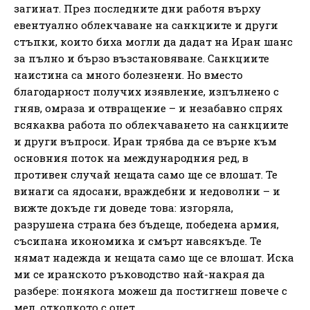
загинат. През последните дни работя върху
евентуално облекчаване на санкциите и други
стъпки, които биха могли да дадат на Иран шанс
за пълно и бързо възстановяване. Санкциите
наистина са много болезнени. Но вместо
благодарност получих изявление, изпълнено с
гняв, омраза и отвращение – и незабавно спрях
всякаква работа по облекчаването на санкциите
и други въпроси. Иран трябва да се върне към
основния поток на международния ред, в
противен случай нещата само ще се влошат. Те
винаги са ядосани, враждебни и недоволни – и
вижте докъде ги доведе това: изгоряла,
разрушена страна без бъдеще, победена армия,
съсипана икономика и смърт навсякъде. Те
нямат надежда и нещата само ще се влошат. Иска
ми се иранското ръководство най-накрая да
разбере: понякога можеш да постигнеш повече с
мед, отколкото с оцет.