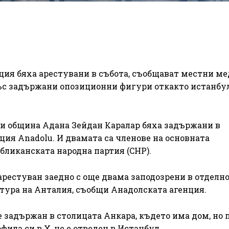
ция бяха арестувани в събота, съобщават местни ме
ъс задържани опозиционни фигури откакто истанбу
и община Адана Зейдан Каралар бяха задържани в
ция Anadolu. И двамата са членове на основната
бликанската народна партия (CHP).
рестуван заедно с още двама заподозрени в отделн
атура на Анталия, съобщи Анадолската агенция.
е задържан в столицата Анкара, където има дом, но 
ила си в X, че е отведен в Истанбул.