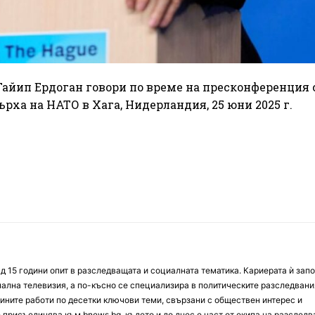
айип Ердоган говори по време на пресконференция 
рха на НАТО в Хага, Нидерландия, 25 юни 2025 г.
д 15 години опит в разследващата и социалната тематика. Кариерата ѝ зап
онална телевизия, а по-късно се специализира в политическите разследвани
ините работи по десетки ключови теми, свързани с обществен интерес и
е присъединява към bnews.bg, където и до днес е част от екипа на разслед