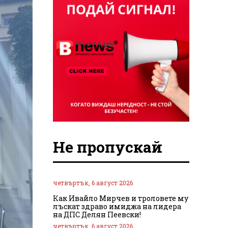
Не пропускай
четвъртък, 6 август 2026
Как Ивайло Мирчев и троловете му
лъскат здраво имиджа на лидера
на ДПС Делян Пеевски!
четвъртък, 6 август 2026