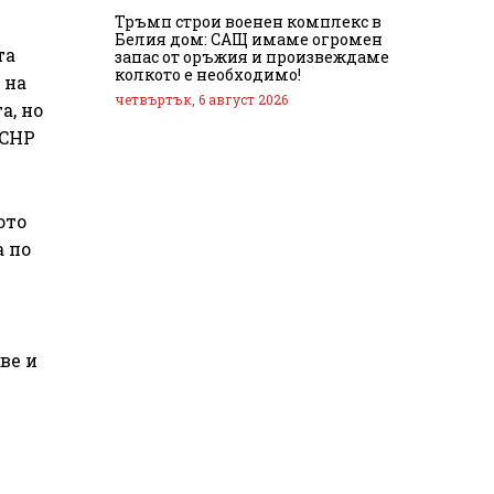
Тръмп строи военен комплекс в
Белия дом: САЩ имаме огромен
та
запас от оръжия и произвеждаме
колкото е необходимо!
 на
четвъртък, 6 август 2026
а, но
 CHP
ото
а по
ве и