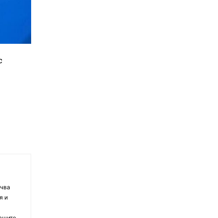
с
очва
я и
ващите