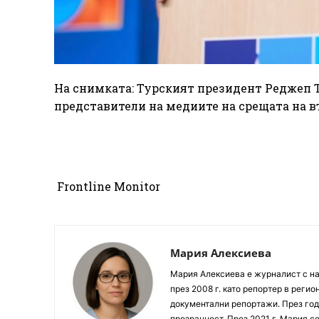
На снимката: Турският президент Реджеп Т
представители на медиите на срещата на въ
‎‎ Frontline Monitor
Мария Алексиева
Мария Алексиева е журналист с на
през 2008 г. като репортер в реги
документални репортажи. През год
прозрачност. През 2021 г. Мария с