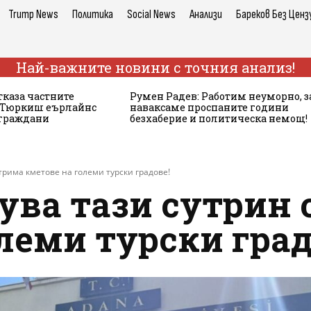
Trump News
Политика
Social News
Анализи
Бареков Без Ценз
Най-важните новини с точния анализ!
тказа частните
Румен Радев: Работим неуморно, з
а Тюркиш еърлайнс
наваксаме проспаните години
 граждани
безхаберие и политическа немощ!
трима кметове на големи турски градове!
ува тази сутрин
леми турски град