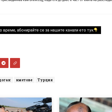
о време, абонирайте се за нашите канали ето тук
доган
кметове
Турция