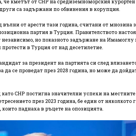
 че кметът от CHP на средиземноморския курортен
 други са задържани по обвинения в корупция.
 вълни от арести тази година, считани от мнозина з
озиционна партия в Турция. Правителството настояв
 независимо, но показното задържане на Имамоглу 
протести в Турция от над десетилетие.
ндидат за президент на партията си след влизанет
 да се проведат през 2028 година, но може да дойдат
д като CHP постигна значителни успехи на местните
тресението през 2023 година, бе един от няколкото г
, които паднаха в ръцете на опозицията.