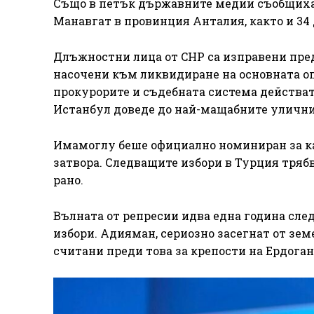
Също в петък държавните медии съобщиха,
Манавгат в провинция Анталия, както и 34
Длъжностни лица от CHP са изправени пред
насочени към ликвидиране на основната оп
прокурорите и съдебната система действат
Истанбул доведе до най-мащабните улични 
Имамоглу беше официално номиниран за ка
затвора. Следващите избори в Турция трябва
рано.
Вълната от репресии идва една година сле
избори. Адияман, сериозно засегнат от земе
считани преди това за крепости на Ердоган