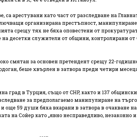
, са арестувани като част от разследване на Главна
ключващи организирана престъпност, манипулиране
ията срещу тях не бяха оповестени от прокуратурат
 на десетки служители от общини, контролирани от
ко смятан за основен претендент срещу 22-годишн
доган, беше хвърлен в затвора преди четири месец
а град в Турция, също от CHP, както и 137 общински
зследване за предполагаемо манипулиране на търго
и още 59 души бяха вкарани в затвора в очакване на
ката на Сойер като „явно несправедливо, незаконно и