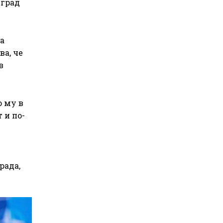
 град
а
а, че
в
о му в
 и по-
рада,