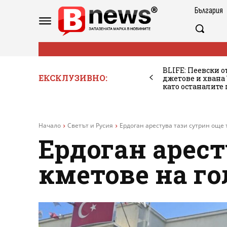
България
BLIFE: Пеевски о
ЕКСКЛУЗИВНО:
джетове и хван
като останалите
Начало
Светът и Русия
Ердоган арестува тази сутрин още 
Ердоган арест
кметове на го