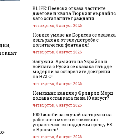
BLIFE: Пеевски отказа частните
джетове и хвана Тюркиш еърлайнс
като останалите граждани
четвъртък, 6 август 2026
Новите умове на Борисов се оказаха
изпържени от злоупотреба с
дии,
политически фентанил!
четвъртък, 6 август 2026
лският
Залужни: Армията на Украйна и
войната с Русия се оказаха твърде
модерни за остарелите доктрини
на НАТО!
четвъртък, 6 август 2026
Немският канцлер Фридрих Мерц
подава оставката си на 10 август?
четвъртък, 6 август 2026
о
1000 жалби за случай на тормоз на
работното място и токсично
управление са подадени срещу ЕК
в Брюксел!
по-
четвъртък, 6 август 2026