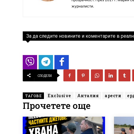
журналисти.
За да следите новините и коментарите в реалн
СПОДЕЛИ
Exclusive
Анталия
арести
ер
ТАГОВЕ
Прочетете още