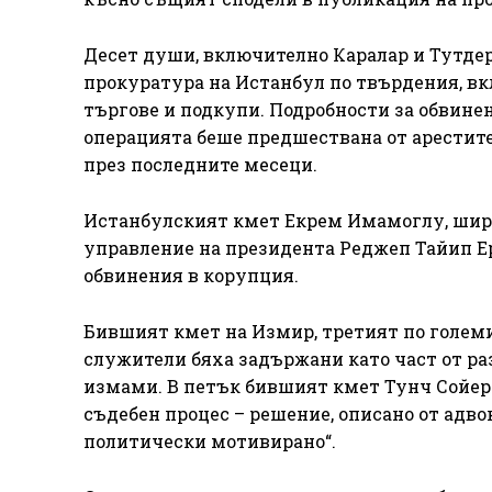
Десет души, включително Каралар и Тутдере
прокуратура на Истанбул по твърдения, в
търгове и подкупи. Подробности за обвинен
операцията беше предшествана от арестите
през последните месеци.
Истанбулският кмет Екрем Имамоглу, широ
управление на президента Реджеп Тайип Ер
обвинения в корупция.
Бившият кмет на Измир, третият по големин
служители бяха задържани като част от ра
измами. В петък бившият кмет Тунч Сойер 
съдебен процес – решение, описано от адво
политически мотивирано“.