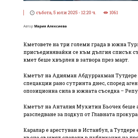
събота, 5 юли 2025 - 12:20 ч.
1061
Автор
Мария Алексиева
Кметовете на три големи града в южна Тур
присъединявайки се към дългия списък с
кмет беше хвърлен в затвора през март.
Кметът на Адияман Абдуррахман Тутдере 
спецакции рано сутринта днес, според аген
опозиционна сила в южната съседка – Репу
Кметът на Анталия Мухитин Бьочек беше а
разследване за подкуп от Главната прокур
Каралар е арестуван в Истанбул, а Тутдере 
късно същият сподели в публикация на проф