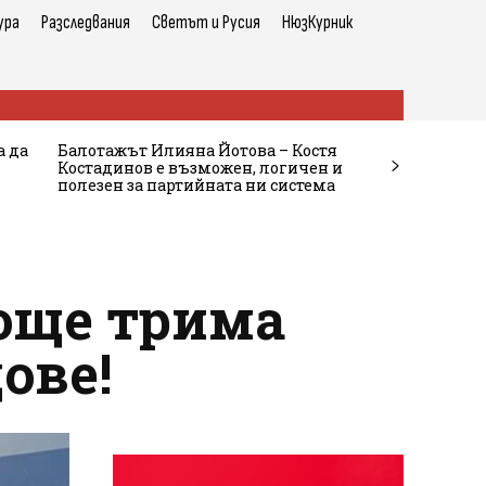
ура
Разследвания
Светът и Русия
НюзКурник
а да
Балотажът Илияна Йотова – Костя
Костадинов е възможен, логичен и
полезен за партийната ни система
 още трима
ове!