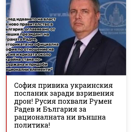
София привика украинския
посланик заради взривения
дрон! Русия похвали Румен
Радев и България за
рационалната ни външна
политика!