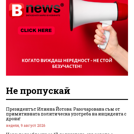
Не пропускай
Президентът Илияна Йотова: Разочарована съм от
примитивната политическа употреба на инцидента с
дрона!
неделя, 9 август 2026