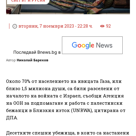
СВЕТЪТ И РУСИЯ
вторник, 7 ноември 2023 - 22:28 ч.
92
Последвай Bnews.bg в
Автор
Николай Бареков
Около 70% от населението на ивицата Газа, или
близо 1,5 милиона души, са били разселени от
началото на войната с Израел, съобщи Агенция
на ООН за подпомагане и работа с палестински
бежанци в Близкия изток (UNRWA), цитирана от
ДПА.
Десетките спешни убежища, в които са настанени