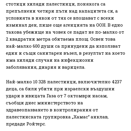
стотици хиляди палестинци, понякога са
препълнени четири пъти над капацитета си, а
условията в някои от тях се влошават с всеки
изминал ден, пише още агенцията на ООН. В едно
такова убежище на човек се падат не по-малко от
2 квадратни метра обитаема площ. Освен това
най-малко 600 души са принудени да използват
един и същи санитарен възел, в резултат на което
има хиляди случаи на инфекциозни
заболявания, диария и варицела.
Най-малко 10 328 палестинци, включително 4237
деца, са били убити при израелски въздушни
удари в ивицата Газа от 7 октомври насам,
съобщи днес министерството на
здравеопазването в контролирания от
палестинската групировка „Хамас“ анклав,
предаде Ройтерс.