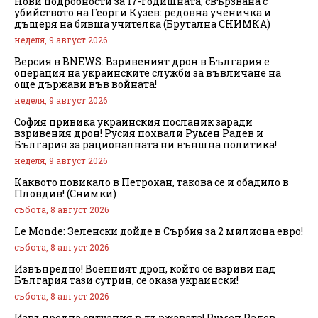
Нови подробности за 17-годишната, свързвана с
убийството на Георги Кузев: редовна ученичка и
дъщеря на бивша учителка (Брутална СНИМКА)
неделя, 9 август 2026
Версия в BNEWS: Взривеният дрон в България е
операция на украинските служби за въвличане на
още държави във войната!
неделя, 9 август 2026
София привика украинския посланик заради
взривения дрон! Русия похвали Румен Радев и
България за рационалната ни външна политика!
неделя, 9 август 2026
Каквото повикало в Петрохан, такова се и обадило в
Пловдив! (Снимки)
събота, 8 август 2026
Le Monde: Зеленски дойде в Сърбия за 2 милиона евро!
събота, 8 август 2026
Извънредно! Военният дрон, който се взриви над
България тази сутрин, се оказа украински!
събота, 8 август 2026
Извънредна ситуация в държавата! Румен Радев