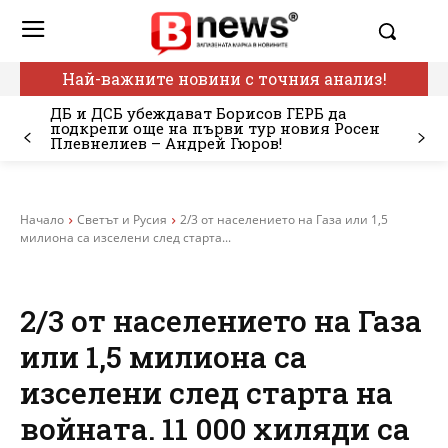
Най-важните новини с точния анализ!
ДБ и ДСБ убеждават Борисов ГЕРБ да
подкрепи още на първи тур новия Росен
Плевнелиев – Андрей Гюров!
Начало
Светът и Русия
2/3 от населението на Газа или 1,5
милиона са изселени след старта...
2/3 от населението на Газа
или 1,5 милиона са
изселени след старта на
войната. 11 000 хиляди са