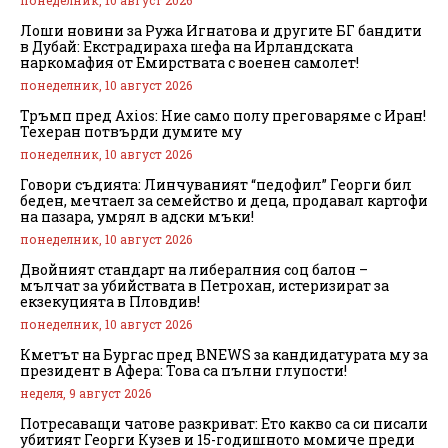
Лоши новини за Ружа Игнатова и другите БГ бандити
в Дубай: Екстрадираха шефа на Ирландската
наркомафия от Емирствата с военен самолет!
понеделник, 10 август 2026
Тръмп пред Axios: Ние само полу преговаряме с Иран!
Техеран потвърди думите му
понеделник, 10 август 2026
Говори съдията: Линчуваният “педофил” Георги бил
беден, мечтаел за семейство и деца, продавал картофи
на пазара, умрял в адски мъки!
понеделник, 10 август 2026
Двойният стандарт на либералния соц балон –
мълчат за убийствата в Петрохан, истеризират за
екзекуцията в Пловдив!
понеделник, 10 август 2026
Кметът на Бургас пред BNEWS за кандидатурата му за
президент в Афера: Това са пълни глупости!
неделя, 9 август 2026
Потресаващи чатове разкриват: Ето какво са си писали
убитият Георги Кузев и 15-годишното момиче преди