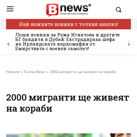
Най-важните новини с точния анализ!
Лоши новини за Ружа Игнатова и другите
БГ бандити в Дубай: Екстрадираха шефа
на Ирландската наркомафия от
Емирствата с военен самолет!
Начало
Trump News
2000 мигранти ще живеят на кораби
2000 мигранти ще живеят
на кораби