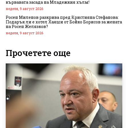
кървавата засада на Младежкия хълм!
неделя, 9 август 2026
Росен Миленов разкрива пред Кристияна Стефанова:
Подарък ли е хотел Хаяши от Бойко Борисов за жената
на Росен Желязков?
неделя, 9 август 2026
Прочетете още