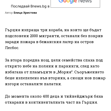
Последвай Bnews.bg в
Автор
Елица Христова
Гърция изпраща три кораба, на които ще бъдат
подслонени 2000 мигранти, останали без покрив
заради пожара в бежанския лагер на остров
Лесбос.
За втора поредна нощ, цели семейства спаха под
открито небе на поляни и паркинги, след като
избягаха от пламъците в „Мория”. Съоръжението
беше изпепелено във вторник, а снощи нов пожар
изгори останалите палатки.
До момента около 400 деца и тийнейджъри бяха
откарани в континенталната част на Гърция.