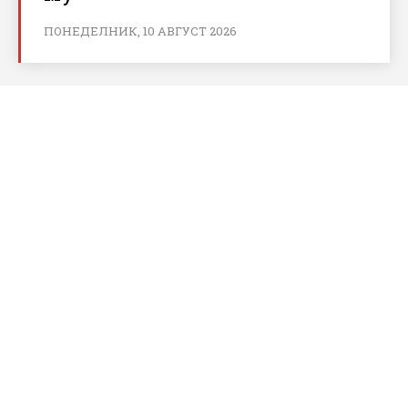
ПОНЕДЕЛНИК, 10 АВГУСТ 2026
За bnews.bg
За нас
Реклама
Условия за ползване
Политика за бисквитки
Контакти