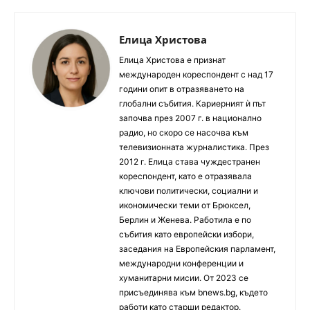
Елица Христова
Елица Христова е признат
международен кореспондент с над 17
години опит в отразяването на
глобални събития. Кариерният ѝ път
започва през 2007 г. в национално
радио, но скоро се насочва към
телевизионната журналистика. През
2012 г. Елица става чуждестранен
кореспондент, като е отразявала
ключови политически, социални и
икономически теми от Брюксел,
Берлин и Женева. Работила е по
събития като европейски избори,
заседания на Европейския парламент,
международни конференции и
хуманитарни мисии. От 2023 се
присъединява към bnews.bg, където
работи като старши редактор.