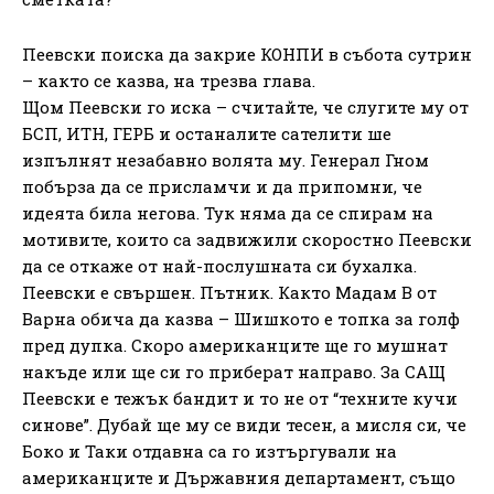
Пеевски поиска да закрие КОНПИ в събота сутрин
– както се казва, на трезва глава.
Щом Пеевски го иска – считайте, че слугите му от
БСП, ИТН, ГЕРБ и останалите сателити ше
изпълнят незабавно волята му. Генерал Гном
побърза да се присламчи и да припомни, че
идеята била негова. Тук няма да се спирам на
мотивите, които са задвижили скоростно Пеевски
да се откаже от най-послушната си бухалка.
Пеевски е свършен. Пътник. Както Мадам В от
Варна обича да казва – Шишкото е топка за голф
пред дупка. Скоро американците ще го мушнат
накъде или ще си го приберат направо. За САЩ
Пеевски е тежък бандит и то не от “техните кучи
синове”. Дубай ще му се види тесен, а мисля си, че
Боко и Таки отдавна са го изтъргували на
американците и Държавния департамент, също