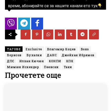
време, абонирайте се за нашите канали ето тук
ТАГОВЕ
Exclusive
Благомир Коцев
Боко
Борисов
Бухалки
ДАНС
Джейхан Ибрямов
ДПС
Илхан Кючюк
КОНПИ
КПК
Мюмюн Искендер
Пеевски
Таки
Прочетете още