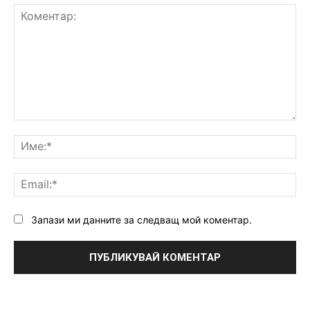
Коментар:
Им
Ema
Запази ми данните за следващ мой коментар.