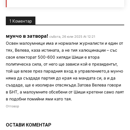
1 Коментар
мунчо в затвора!
събота, 26 юли 2025 At 12:21
Освен малоумници има и нормални журналисти и един от
тях, Велева, каза истината, а не тия халюцинации – със
своя електорат 500-600 хиляди Шиши е втора
политическа сила, от него ще зависи кой е президентът,
той ще влезе през парадния вход в управлението,а мунчо
няма да създаде партия до края на мандата си, а и да
създаде, ще е изолиран отвсякъде.Затова Велева говори
в БНТ, а малоумните обсебени от Шиши кретени само лаят
в подобни помийни ями като тая.
Отговор
ОСТАВИ КОМЕНТАР