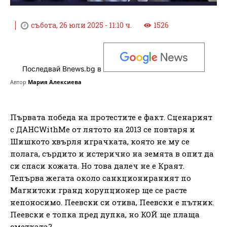
събота, 26 юли 2025 - 11:10 ч.
1526
Последвай Bnews.bg в
Автор
Мария Алексиева
Първата победа на протестите е факт. Сценарият
с ДАНСWithMe от лятото на 2013 се повтаря и
Шишкото хвърля играчката, която не му се
полага, сърдито и истерично на земята в опит да
си спаси кожата. Но това далеч не е Краят.
Тепърва жегата около санкционираният по
Магнитски гранд корупционер ще се расте
непоносимо. Пеевски си отива, Пеевски е пътник.
Пеевски е топка пред дупка, но КОЙ ще плаща
сметката?