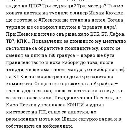
лидер на ДПС? Три седмици? Три месеца? Тъкмо
новата партия на турците с лидер Илхан Кючюк
ще е готова и #Пеевски ще стане на пепел. Тогава
турците ще се върнат вкупом в “правата вяра”.
При Пеевски всичко свършва като КТБ, БТ, Лафка,
ТВ7, КПК … Показателно за днешното му ментално
състояние са обратите в позициите му, които се
сменят за дни на 180 градуса – първо ще бута
правителството и иска избори до това, после
твърди, че ще има пълен мандат, от избор на шеф
на КПК и то скорострелно до закриването на
комисията. Същото и с оръжията за Украйна –
първо даде всичко, после се врътна като видя, че
за него полза няма. Твърденията на Пеевски, че
Киро Петков управлявал КОНПИ и удрял
кметовете на ПП, също са дивотии, но
размътеният мозък на Шиши сигурно вярва и в
собствените си небивалици.