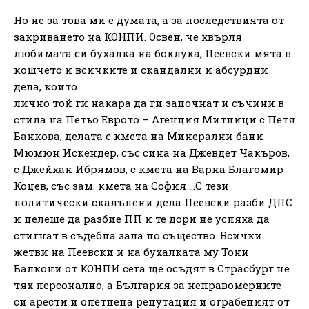
Но не за това ми е думата, а за последствията от
закриването на КОНПИ. Освен, че хвърля
любимата си бухалка на боклука, Пеевски мята в
кошчето и всичките и скандални и абсурдни
дела, които
лично той ги накара да ги започнат и съчини в
стила на Петьо Еврото – Агенция Митници с Петя
Банкова, делата с кмета на Минерални бани
Мюмюн Искендер, със сина на Джевдет Чакъров,
с Джейхан Ибрямов, с кмета на Варна Благомир
Коцев, със зам. кмета на София …С тези
политически скалъпени дела Пеевски разби ДПС
и целеше да разбие ПП и те дори не успяха да
стигнат в съдебна зала по същество. Всички
жетви на Пеевски и на бухалката му Тони
Балкони от КОНПИ сега ще осъдят в Страсбург не
тях персонално, а България за неправомерните
си арести и опетнена репутация и ограбеният от