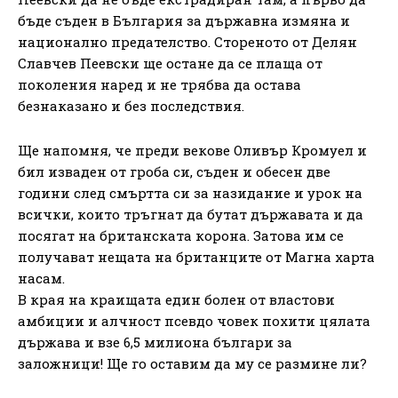
бъде съден в България за държавна измяна и
национално предателство. Стореното от Делян
Славчев Пеевски ще остане да се плаща от
поколения наред и не трябва да остава
безнаказано и без последствия.
Ще напомня, че преди векове Оливър Кромуел и
бил изваден от гроба си, съден и обесен две
години след смъртта си за назидание и урок на
всички, които тръгнат да бутат държавата и да
посягат на британската корона. Затова им се
получават нещата на британците от Магна харта
насам.
В края на краищата един болен от властови
амбиции и алчност псевдо човек похити цялата
държава и взе 6,5 милиона българи за
заложници! Ще го оставим да му се размине ли?