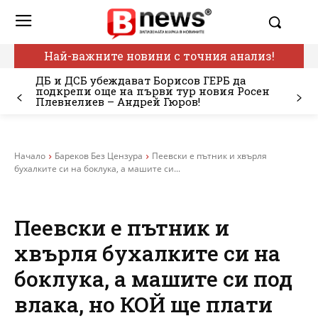
Най-важните новини с точния анализ!
ДБ и ДСБ убеждават Борисов ГЕРБ да
подкрепи още на първи тур новия Росен
Плевнелиев – Андрей Гюров!
Начало
Бареков Без Цензура
Пеевски е пътник и хвърля
бухалките си на боклука, а машите си...
Пеевски е пътник и
хвърля бухалките си на
боклука, а машите си под
влака, но КОЙ ще плати