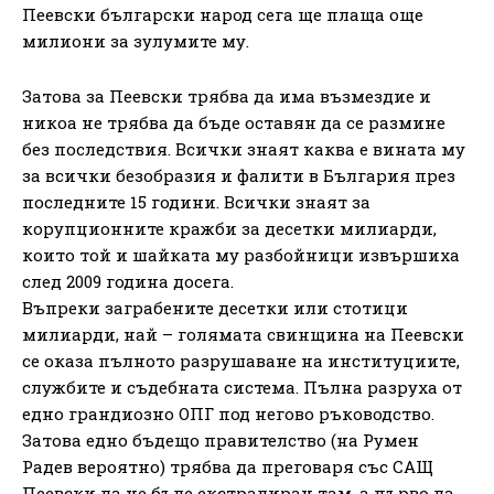
Пеевски български народ сега ще плаща още
милиони за зулумите му.
Затова за Пеевски трябва да има възмездие и
никоа не трябва да бъде оставян да се размине
без последствия. Всички знаят каква е вината му
за всички безобразия и фалити в България през
последните 15 години. Всички знаят за
корупционните кражби за десетки милиарди,
които той и шайката му разбойници извършиха
след 2009 година досега.
Въпреки заграбените десетки или стотици
милиарди, най – голямата свинщина на Пеевски
се оказа пълното разрушаване на институциите,
службите и съдебната система. Пълна разруха от
едно грандиозно ОПГ под негово ръководство.
Затова едно бъдещо правителство (на Румен
Радев вероятно) трябва да преговаря със САЩ
Пеевски да не бъде екстрадиран там, а първо да