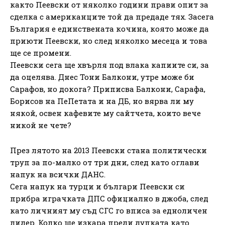
както Пеевски от няколко години прави опит за
сделка с американците той да предаде тях. Засега
България е единствената кочина, която може да
приюти Пеевски, но след няколко месеца и това
ще се промени.
Пеевски сега ще хвърля под влака капиите си, за
да оцелява. Днес Тони Балкони, утре може би
Сарафов, но докога? Приписва Балкони, Сарафа,
Борисов на ПеПетата и на ДБ, но вярва ли му
някой, освен кафевите му сайтчета, които вече
никой не чете?
През лятото на 2013 Пеевски стана политически
труп за по-малко от три дни, след като оглави
напук на всички ДАНС.
Сега напук на турци и българи Пеевски си
прибра играчката ДПС официално в джоба, след
като личният му съд СГС го вписа за едноличен
лидер. Колко ще изкара преди дупката като