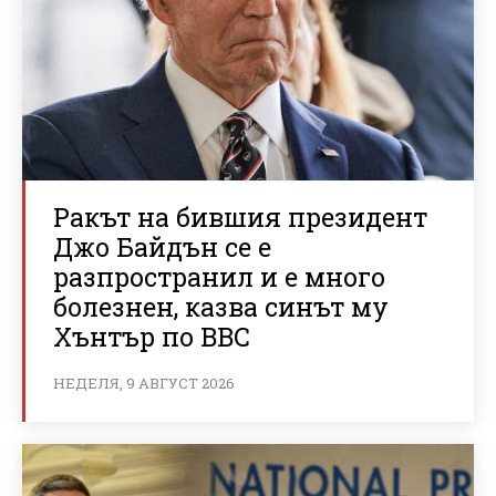
Ракът на бившия президент
Джо Байдън се е
разпространил и е много
болезнен, казва синът му
Хънтър по BBC
НЕДЕЛЯ, 9 АВГУСТ 2026