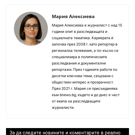
Мария Алексиева
Мария Алексиева е журналист с над 15
години опит в разследващата и
социалната тематика. Кариерата ѝ
започва през 2008 г. като репортер в
регионална телевизия, а по-късно се
специализира в политическите
разследвания и документални
репортажи. През годините работи по
десетки ключови теми, свързани с
обществен интерес и прозрачност.
През 2021 г. Мария се присъединява
към bnews.bg, където и до днес е част
от екипа на разследващите
журналисти.
За да следите новините и коментарите в реално