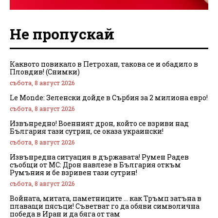
Не пропускай
Каквото повикало в Петрохан, такова се и обадило в
Пловдив! (Снимки)
събота, 8 август 2026
Le Monde: Зеленски дойде в Сърбия за 2 милиона евро!
събота, 8 август 2026
Извънредно! Военният дрон, който се взриви над
България тази сутрин, се оказа украински!
събота, 8 август 2026
Извънредна ситуация в държавата! Румен Радев
съобщи от МС: Дрон навлезе в България откъм
Румъния и бе взривен тази сутрин!
събота, 8 август 2026
Войната, митата, паметниците … как Тръмп затъна в
плаващи пясъци! Съветват го да обяви символична
победа в Иран и да бяга от там