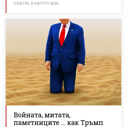
СЪБОТА, 8 АВГУСТ 2026
Войната, митата,
паметниците … как Тръмп