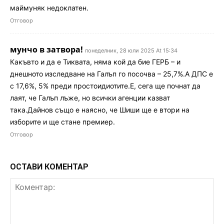
маймуняк недоклатен.
Отговор
мунчо в затвора!
понеделник, 28 юли 2025 At 15:34
Какъвто и да е Тиквата, няма кой да бие ГЕРБ – и
днешното изследване на Галъп го посочва – 25,7%.А ДПС е
с 17,6%, 5% преди простоидиотите.Е, сега ще почнат да
лаят, че Галъп лъже, но всички агенции казват
така.Дайнов също е наясно, че Шиши ще е втори на
изборите и ще стане премиер.
Отговор
ОСТАВИ КОМЕНТАР