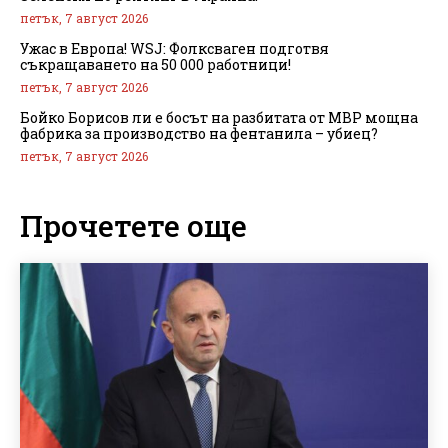
петък, 7 август 2026
Ужас в Европа! WSJ: Фолксваген подготвя
съкращаването на 50 000 работници!
петък, 7 август 2026
Бойко Борисов ли е босът на разбитата от МВР мощна
фабрика за производство на фентанила – убиец?
петък, 7 август 2026
Прочетете още