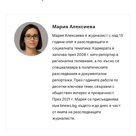
Мария Алексиева
Мария Алексиева е журналист с над 15
години опит в разследващата и
социалната тематика. Кариерата ѝ
започва през 2008 г. като репортер в
регионална телевизия, а по-късно се
специализира в политическите
разследвания и документални
репортажи. През годините работи по
десетки ключови теми, свързани с
обществен интерес и прозрачност.
През 2021 г. Мария се присъединява
към bnews.bg, където и до днес е част
от екипа на разследващите
журналисти.