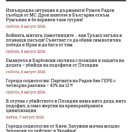
Извънредна ситуация в държавата! Румен Радев
съобщи от МС: Дрон навлезе в България откъм
Румъния и бе взривен тази сутрин!
събота, 8 август 2026
Войната, митата, паметниците … как Тръмп затъна в
плаващи пясъци! Съветват го да обяви символична
победа в Иран и да бяга от там
събота, 8 август 2026
Емануела и Карбовски скочиха с позиция в защита на
децата – убийци на педофили от Пловдив
събота, 8 август 2026
Гореща социология: Партията на Радев бие ГЕРБ с
четворна разлика – 43% на 12 !!!
събота, 8 август 2026
В случая с убийството в Пловдив няма нито деца, нито
педофил, а само жертви на криворазбраната
цивилизация
петък, 7 август 2026
Гореща социология от Киев: Залужни мачка мощно
Зеленски по рейтинг в Украйна!