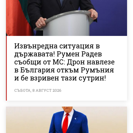
Извънредна ситуация в
държавата! Румен Радев
съобщи от МС: Дрон навлезе
в България откъм Румъния
и бе взривен тази сутрин!
СЪБОТА, 8 АВГУСТ 2026