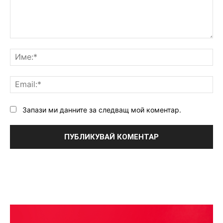
Коментар:
Им
Ema
Запази ми данните за следващ мой коментар.