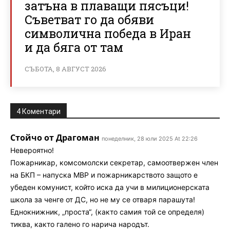
затъна в плаващи пясъци!
Съветват го да обяви
символична победа в Иран
и да бяга от там
СЪБОТА, 8 АВГУСТ 2026
4 Коментари
Стойчо от Драгоман
понеделник, 28 юли 2025 At 22:26
Невероятно!
Пожарникар, комсомолски секретар, самоотвержен член
на БКП – напуска МВР и пожарникарството защото е
убеден комунист, който иска да учи в милиционерската
школа за ченге от ДС, но не му се отваря парашута!
Еднокнижник, „проста“, (както самия той се определя)
тиква, както галено го нарича народът.