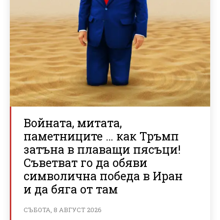
Войната, митата,
паметниците … как Тръмп
затъна в плаващи пясъци!
Съветват го да обяви
символична победа в Иран
и да бяга от там
СЪБОТА, 8 АВГУСТ 2026