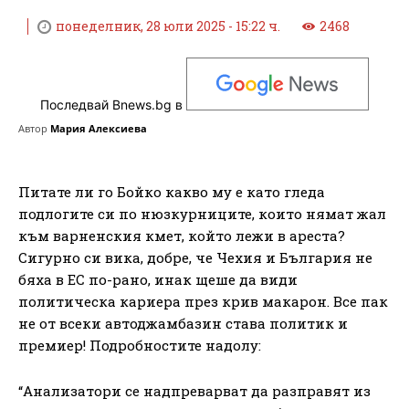
понеделник, 28 юли 2025 - 15:22 ч.
2468
Последвай Bnews.bg в
Автор
Мария Алексиева
Питате ли го Бойко какво му е като гледа
подлогите си по нюзкурниците, които нямат жал
към варненския кмет, който лежи в ареста?
Сигурно си вика, добре, че Чехия и България не
бяха в ЕС по-рано, инак щеше да види
политическа кариера през крив макарон. Все пак
не от всеки автоджамбазин става политик и
премиер! Подробностите надолу:
“Анализатори се надпреварват да разправят из