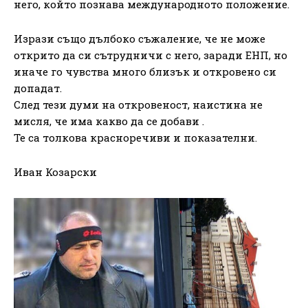
него, който познава международното положение.
Изрази също дълбоко съжаление, че не може
открито да си сътрудничи с него, заради ЕНП, но
иначе го чувства много близък и откровено си
допадат.
След тези думи на откровеност, наистина не
мисля, че има какво да се добави .
Те са толкова красноречиви и показателни.
Иван Козарски