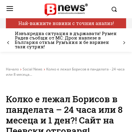
Най-важните новини с точния анализ!
Извънредна ситуация в държавата! Румен
Радев съобщи от МС: Дрон навлезе в
България откъм Румъния и бе взривен
тази сутрин!
Начало
Social News
Колко е лежал Борисов в панделата - 24 часа
или 8 месеца...
Колко е лежал Борисов в
панделата – 24 часа или 8
месеца и 1 ден?! Сайт на
Пеевски отговаря!