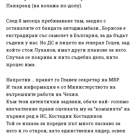
Панкреац (на колажа по-долу).
След 8 месеца пребиваване там, заедно с
останалите от бандата автоджамбази , Борисов е
екстрадиран със самолет в България, за да бъдат
съдени у нас. Но ДС в лицето на генерал Гоцев, зад
който стои Луканов, имат други планове за него.
Случая се покрива и нито съдебно дело, нито
процес има.
Напротив … правят го Главен секретар на МВР.
И тази информация е от Министерството на
вътрешните работи на Чехия.
Към тези автентични задявки, обаче най- голямо
впечатление прави оценката му за “комшията” на
първия ред в НС, Костадин Костадинов.
Той се изказа за пореден път много ласкаво за
него и го открои, като единствения лидер, освен