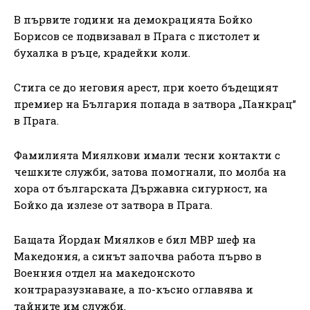
В първите години на демокрацията Бойко
Борисов се подвизавал в Прага с пистолет и
бухалка в ръце, крадейки коли.
Стига се до неговия арест, при което бъдещият
премиер на България попада в затвора „Панкрац”
в Прага.
Фамилията Миялкови имали тесни контакти с
чешките служби, затова помогнали, по молба на
хора от българската Държавна сигурност, на
Бойко да излезе от затвора в Прага.
Бащата Йордан Миялков е бил МВР шеф на
Македония, а синът започва работа първо в
Военния отдел на македонското
контраразузнаване, а по-късно оглавява и
тайните им служби.