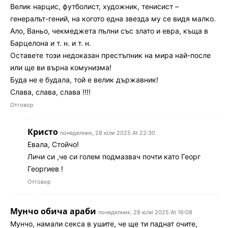
Велик нарцис, футболист, художник, тенисист –
генералът-гений, на когото една звезда му се видя малко.
Ало, Ваньо, чекмеджета пълни със злато и евра, къща в
Барцелона и т. н. и т. н.
Оставете този недоказан престъпник на мира най-после
или ще ви върна комунизма!
Буда не е будала, той е велик държавник!
Слава, слава, слава !!!!
Отговор
Кристо
понеделник, 28 юли 2025 At 22:30
Евала, Стойчо!
Личи си ,че си голем подмазвач почти като Георг
Георгиев !
Отговор
Мунчо обича араби
понеделник, 28 юли 2025 At 16:08
Мунчо, намали секса в ушите, че ще ти паднат очите,