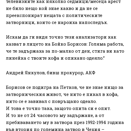
телевизиите как няколко седмици/месеца арест
не било нещо кой знае какво и да не се
преекспонират нещата с политическите
затворници, които се нароиха напоследък.
Искам да ги видя точно тези анализатори как
казват в лицето на Бойко Борисов: Голяма работа,
че те задържаха за по-малко от ден, стига ви като
линейка с твоите кофа и опикано одеяло.”
Андрей Янкулов, бивш прокурор, АКФ
Борисов се подигра на Петков, че не знае нищо за
затворническия живот, че нито е пикал в кофа,
нито се е завивал с повръщано одеало.
И това е точно така, защото опита си е опит.
И то не от 24 часовото му задържане, а от
пребиваването му в затвора през 1992-1994 година
във втория по големина затвор в Чехия –