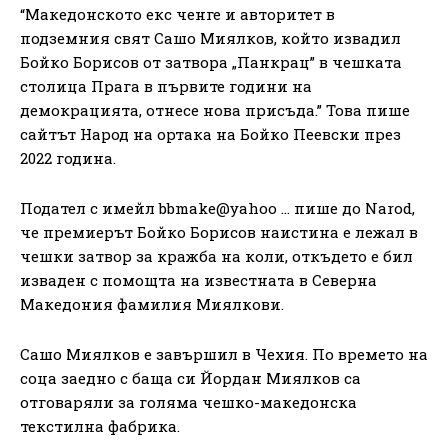
“Македонското екс ченге и авторитет в
подземния свят Сашо Миялков, който извадил
Бойко Борисов от затвора „Панкрац” в чешката
столица Прага в първите години на
демокрацията, отнесе нова присъда.” Това пише
сайтът Народ на ортака на Бойко Пеевски през
2022 година.
Подател с имейл bbmake@yahoo … пише до Narod,
че премиерът Бойко Борисов наистина е лежал в
чешки затвор за кражба на коли, откъдето е бил
изваден с помощта на известната в Северна
Македония фамилия Миялкови.
Сашо Миялков е завършил в Чехия. По времето на
соца заедно с баща си Йордан Миялков са
отговаряли за голяма чешко-македонска
текстилна фабрика.