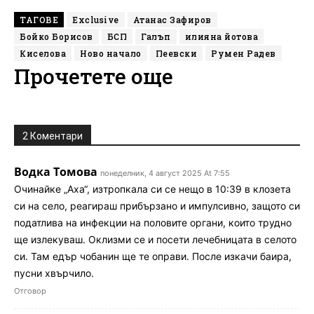
ТАГОВЕ
Exclusive
Атанас Зафиров
Бойко Борисов
БСП
Галъп
илияна йотова
Киселова
Ново начало
Пеевски
Румен Радев
Прочетете още
2 Коментари
Водка Томова
понеделник, 4 август 2025 At 7:55
Очинайке „Аха“, изтропкала си се нещо в 10:39 в клозета
си на село, реагираш прибързано и импулсивно, защото си
податлива на инфекции на половите органи, които трудно
ще излекуваш. Оклизми се и посети лечебницата в селото
си. Там едър чобанин ще те оправи. После изкачи баира,
пусни хвърчило.
Отговор