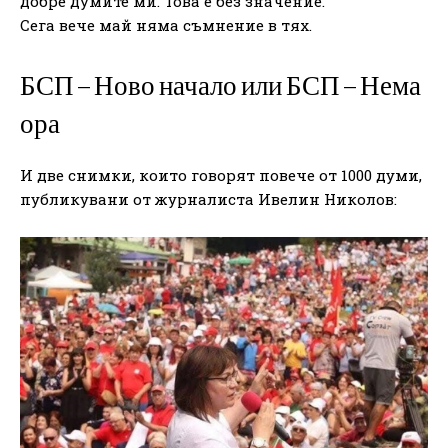
добре думите ми. Това е без значение.
Сега вече май няма съмнение в тях.
БСП – Ново начало или БСП – Нема
ора
И две снимки, които говорят повече от 1000 думи,
публикувани от журналиста Ивелин Николов: