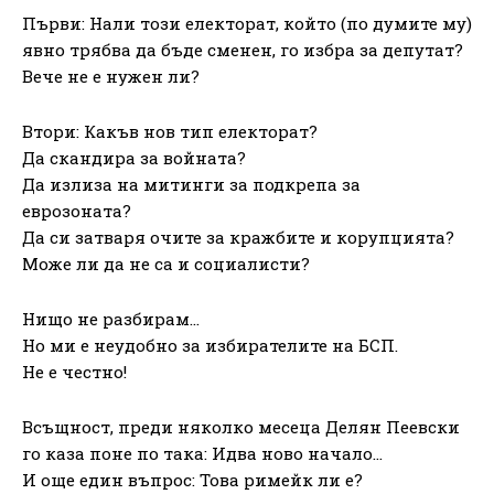
Първи: Нали този електорат, който (по думите му)
явно трябва да бъде сменен, го избра за депутат?
Вече не е нужен ли?
Втори: Какъв нов тип електорат?
Да скандира за войната?
Да излиза на митинги за подкрепа за
еврозоната?
Да си затваря очите за кражбите и корупцията?
Може ли да не са и социалисти?
Нищо не разбирам…
Но ми е неудобно за избирателите на БСП.
Не е честно!
Всъщност, преди няколко месеца Делян Пеевски
го каза поне по така: Идва ново начало…
И още един въпрос: Това римейк ли е?