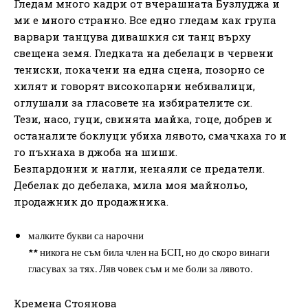
Гледам много кадри от вчерашната Бузлуджа и
ми е много странно. Все едно гледам как група
варвари танцува дивашкия си танц върху
свещена земя. Гледката на дебелаци в червени
тениски, покачени на една сцена, позорно се
хилят и говорят високопарни небивалици,
оглушали за гласовете на избирателите си.
Тези, насо, гуци, свинята майка, гоце, добрев и
останалите боклуци убиха лявото, смачкаха го и
го пъхнаха в джоба на шиши.
Безпардонни и нагли, ненаяли се предатели.
Дебелак до дебелака, мила моя майнольо,
продажник до продажника.
малките букви са нарочни
** никога не съм била член на БСП, но до скоро винаги
гласувах за тях. Ляв човек съм и ме боли за лявото.
Кремена Стоянова