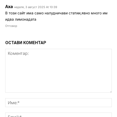
Аха
неделя, 3 август 2025 At 10:39
В този сайт има само налудничави статии,явно много им
идва лимонадата
Отговор
ОСТАВИ КОМЕНТАР
Коментар:
Им
Ema