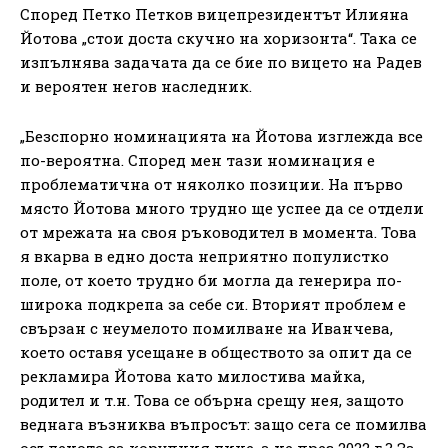
Според Петко Петков вицепрезидентът Илияна
Йотова „стои доста скучно на хоризонта“. Така се
изпълнява задачата да се бие по вицето на Радев
и вероятен негов наследник.
„Безспорно номинацията на Йотова изглежда все
по-вероятна. Според мен тази номинация е
проблематична от няколко позиции. На първо
място Йотова много трудно ще успее да се отдели
от мрежата на своя ръководител в момента. Това
я вкарва в едно доста неприятно популистко
поле, от което трудно би могла да генерира по-
широка подкрепа за себе си. Вторият проблем е
свързан с неумелото помилване на Иванчева,
което оставя усещане в обществото за опит да се
рекламира Йотова като милостива майка,
родител и т.н. Това се обърна срещу нея, защото
веднага възниква въпросът: защо сега се помилва