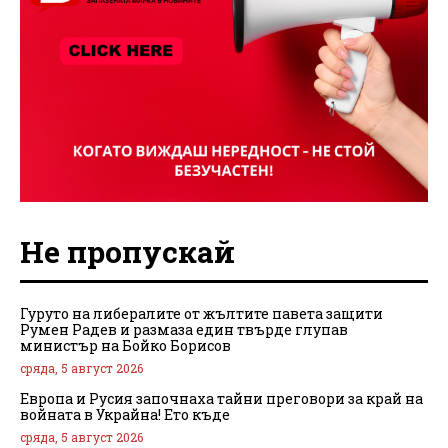
Не пропускай
Гуруто на либералите от жълтите павета защити
Румен Радев и размаза един твърде глупав
министър на Бойко Борисов
сряда, 5 август 2026
Европа и Русия започнаха тайни преговори за край на
войната в Украйна! Ето къде
сряда, 5 август 2026