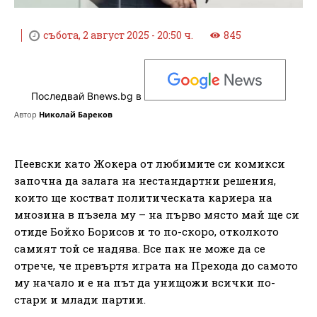
събота, 2 август 2025 - 20:50 ч.
845
Последвай Bnews.bg в
Автор
Николай Бареков
Пеевски като Жокера от любимите си комикси
започна да залага на нестандартни решения,
които ще костват политическата кариера на
мнозина в пъзела му – на първо място май ще си
отиде Бойко Борисов и то по-скоро, отколкото
самият той се надява. Все пак не може да се
отрече, че превъртя играта на Прехода до самото
му начало и е на път да унищожи всички по-
стари и млади партии.