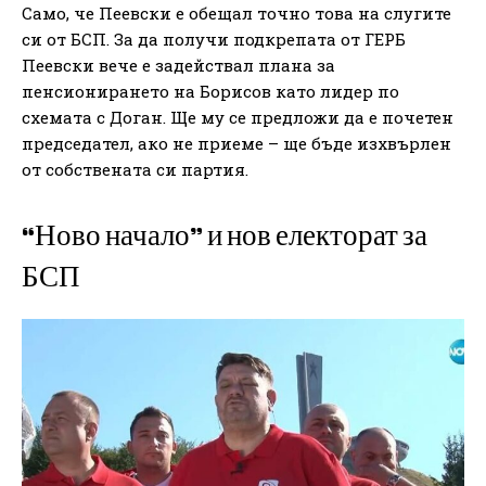
Само, че Пеевски е обещал точно това на слугите
си от БСП. За да получи подкрепата от ГЕРБ
Пеевски вече е задействал плана за
пенсионирането на Борисов като лидер по
схемата с Доган. Ще му се предложи да е почетен
председател, ако не приеме – ще бъде изхвърлен
от собствената си партия.
“Ново начало” и нов електорат за
БСП