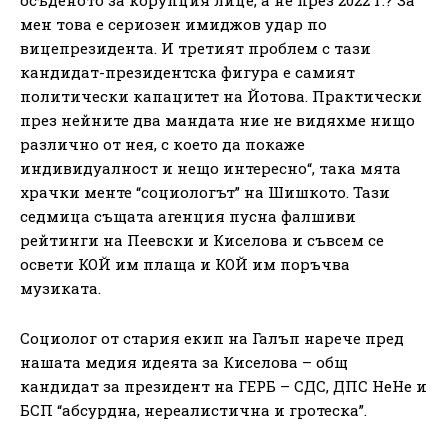
осъденото за корупция лице, а не през 2022 г.? За
мен това е сериозен имиджов удар по
вицепрезидента. И третият проблем с тази
кандидат-президентска фигура е самият
политически капацитет на Йотова. Практически
през нейните два мандата ние не видяхме нищо
различно от нея, с което да покаже
индивидуалност и нещо интересно“, така мята
храчки менте “социологът” на Шишкото. Тази
седмица същата агенция пусна фалшиви
рейтинги на Пеевски и Киселова и съвсем се
освети КОЙ им плаща и КОЙ им поръчва
музиката.
Социолог от стария екип на Галъп нарече пред
нашата медия идеята за Киселова – общ
кандидат за президент на ГЕРБ – СДС, ДПС НеНе и
БСП “абсурдна, нереалистична и гротеска”.