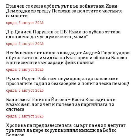
Главчев се оказа арбитърът във войната на Иван
Демерджиев срещу Пеевски за полетите с частните
самолети
сряда, 5 август 2026
Д-р Даниел Парушев от ПБ: Няма по хубаво от това
една жена да чуе думичката „мамо“
сряда, 5 август 2026
Необявеният от никого кандидат Андрей Гюров удари
с бухалката по имиджа на България и обвини Банско
в антисемитизъм заради фейк новина!
сряда, 5 август 2026
Румен Радев: Работим неуморно, за да наваксаме
проспаните години безхаберие и политическа немощ!
сряда, 5 август 2026
Балотажът Илияна Йотова – Костя Костадинов е
възможен, логичен и полезен за партийната ни
система
сряда, 5 август 2026
Хроника на предизвестената смърт на един депутат,
тръгнал да пере корупционния имидж на Бойко
Борисов