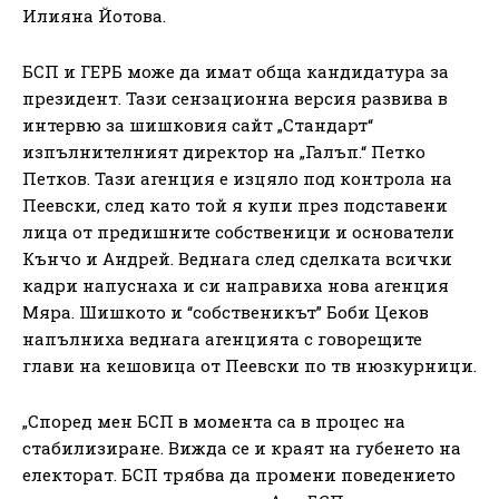
Илияна Йотова.
БСП и ГЕРБ може да имат обща кандидатура за
президент. Тази сензационна версия развива в
интервю за шишковия сайт „Стандарт“
изпълнителният директор на „Галъп.“ Петко
Петков. Тази агенция е изцяло под контрола на
Пеевски, след като той я купи през подставени
лица от предишните собственици и основатели
Кънчо и Андрей. Веднага след сделката всички
кадри напуснаха и си направиха нова агенция
Мяра. Шишкото и “собственикът” Боби Цеков
напълниха веднага агенцията с говорещите
глави на кешовица от Пеевски по тв нюзкурници.
„Според мен БСП в момента са в процес на
стабилизиране. Вижда се и краят на губенето на
електорат. БСП трябва да промени поведението