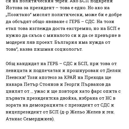
си на политическия терен. Ако БСП подкрепи
Йотова за президент – това е едно. Но ако на
„Позитано“ мислят политически, може би е добре
да обсъдят общо явяване с ГЕРБ – СДС. На този
етап това изглежда доста екстремно, но на БСП е
нужно да скъса с миналото си и да се превърне в
модерен ляв проект. България има нужда от
това“, казва пишман социологът.
Общ кандидат на ГЕРБ – СДС и БСП, при това от
левицата и подпечатан и прошнурован от Делян
Пеевски! Този апотеоз за КРАЙ на Прехода ще
накара Петър Стоянов и Георги Първанов да
цвилят от … ужас и ще повтори като фарс опита с
първата президентска двойка, избрана от НС в
зората на демокрацията с президент от СДС и
вицепрезидент от БСП (д-р Жельо Желев и ген.
Атанас Семерджиев).