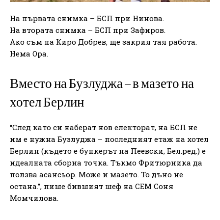
На първата снимка – БСП при Нинова.
На втората снимка – БСП при Зафиров.
Ако съм на Киро Добрев, ще закрия тая работа.
Нема Ора.
Вместо на Бузлуджа – в мазето на
хотел Берлин
“След като си наберат нов електорат, на БСП не
им е нужна Бузлуджа – последният етаж на хотел
Берлин (където е бункерът на Пеевски, Бел.ред.) е
идеалната сборна точка. Тъкмо Фритюрника да
ползва асансьор. Може и мазето. То дъно не
остана.”, пише бившият шеф на СЕМ Соня
Момчилова.