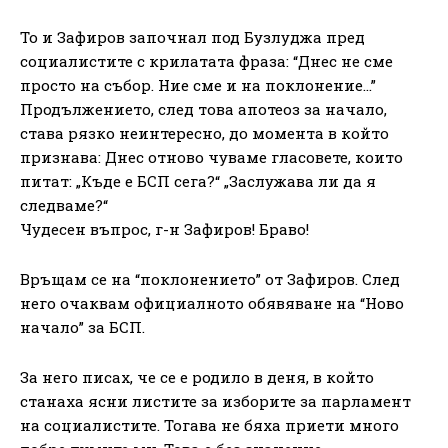
То и Зафиров започнал под Бузлуджа пред
социалистите с крилатата фраза: “Днес не сме
просто на събор. Ние сме и на поклонение…”
Продължението, след това апотеоз за начало,
става рязко неинтересно, до момента в който
признава: Днес отново чуваме гласовете, които
питат: „Къде е БСП сега?“ „Заслужава ли да я
следваме?“
Чудесен въпрос, г-н Зафиров! Браво!
Връщам се на “поклонението” от Зафиров. След
него очаквам официалното обявяване на “Ново
начало” за БСП.
За него писах, че се е родило в деня, в който
станаха ясни листите за изборите за парламент
на социалистите. Тогава не бяха приети много