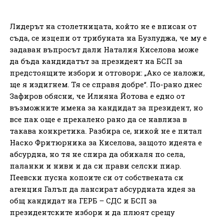
Лидерът на столетницата, който не е вписан от
съда, се изцепи от трибуната на Бузлуджа, че му е
задаван въпросът дали Наталия Киселова може
да бъда кандидатът за президент на БСП за
предстоящите избори и отговори: „Ако се наложи,
ще я издигнем. Тя се справя добре“. По-рано днес
Зафиров обясни, че Илияна Йотова е едно от
възможните имена за кандидат за президент, но
все пак още е прекалено рано да се навлиза в
такава конкретика. Разбира се, никой не е питал
Наско Фритюрника за Киселова, защото идеята е
абсурдна, но тя не спира да обикаля по села,
паланки и ниви и да си прави селски пиар.
Пеевски пусна копоите си от собствената си
агенция Галъп да лансират абсурдната идея за
общ кандидат на ГЕРБ – СДС и БСП за
президентските избори и да плюят срещу