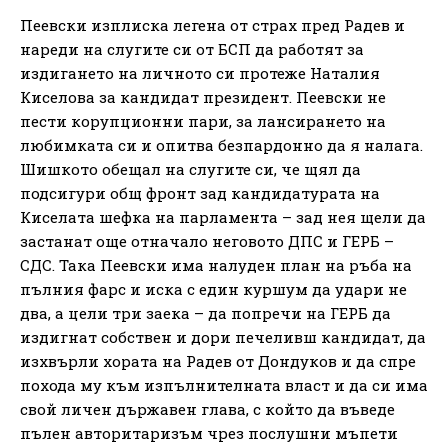
Пеевски изплиска легена от страх пред Радев и
нареди на слугите си от БСП да работят за
издигането на личното си протеже Наталия
Киселова за кандидат президент. Пеевски не
пести корупционни пари, за лансирането на
любимката си и опитва безпардонно да я налага.
Шишкото обещал на слугите си, че щял да
подсигури общ фронт зад кандидатурата на
Киселата шефка на парламента – зад нея щели да
застанат още отначало неговото ДПС и ГЕРБ –
СДС. Така Пеевски има налуден план на ръба на
пълния фарс и иска с един куршум да удари не
два, а цели три заека – да попречи на ГЕРБ да
издигнат собствен и дори печеливш кандидат, да
изхвърли хората на Радев от Дондуков и да спре
похода му към изпълнителната власт и да си има
свой личен държавен глава, с който да въведе
пълен авторитаризъм чрез послушни мъпети