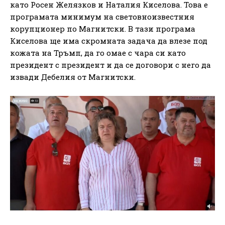
като Росен Желязков и Наталия Киселова. Това е
програмата минимум на световноизвестния
корупционер по Магнитски. В тази програма
Киселова ще има скромната задача да влезе под
кожата на Тръмп, да го омае с чара си като
президент с президент и да се договори с него да
извади Дебелия от Магнитски.