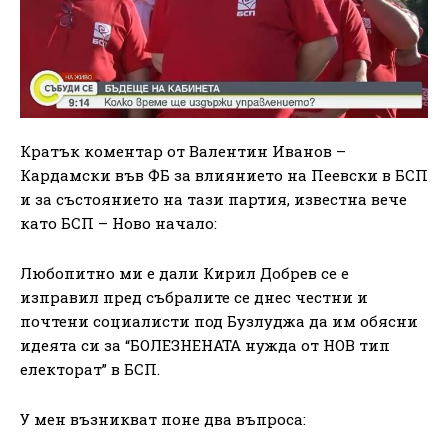
Кратък коментар от Валентин Иванов –
Кардамски във ФБ за влиянието на Пеевски в БСП
и за състоянието на тази партия, известна вече
като БСП – Ново начало:
Любопитно ми е дали Кирил Добрев се е
изправил пред събралите се днес честни и
почтени социалисти под Бузлуджа да им обясни
идеята си за “БОЛЕЗНЕНАТА нужда от НОВ тип
електорат” в БСП.
У мен възникват поне два въпроса: