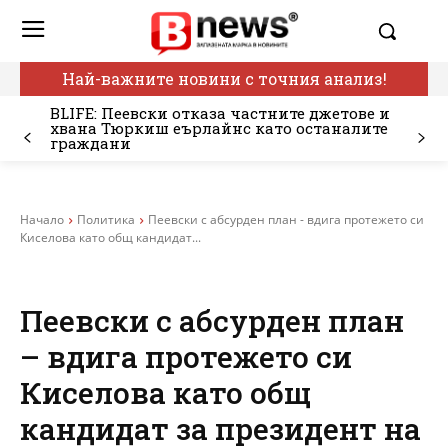
Най-важните новини с точния анализ!
BLIFE: Пеевски отказа частните джетове и
хвана Тюркиш еърлайнс като останалите
граждани
Начало
Политика
Пеевски с абсурден план - вдига протежето си
Киселова като общ кандидат...
Пеевски с абсурден план
– вдига протежето си
Киселова като общ
кандидат за президент на