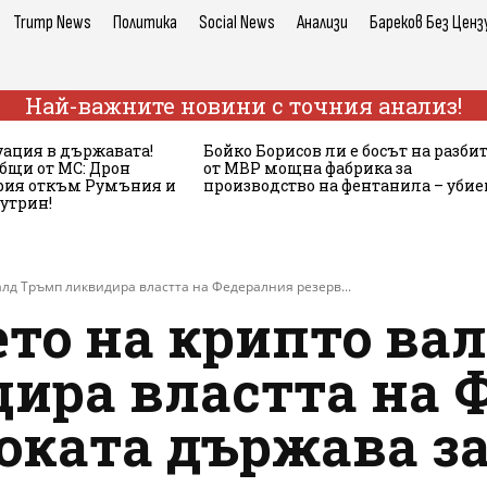
Trump News
Политика
Social News
Анализи
Бареков Без Ценз
Най-важните новини с точния анализ!
ация в държавата!
Бойко Борисов ли е босът на разби
бщи от МС: Дрон
от МВР мощна фабрика за
ария откъм Румъния и
производство на фентанила – убие
сутрин!
алд Тръмп ликвидира властта на Федералния резерв...
ето на крипто ва
ира властта на 
оката държава за