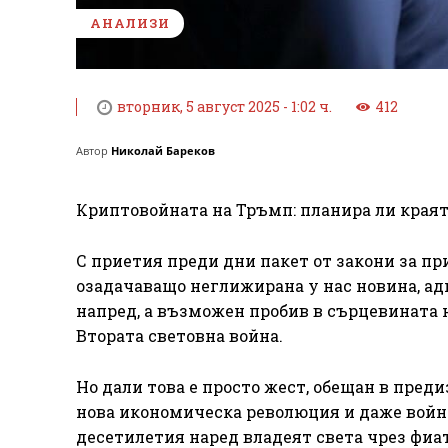
АНАЛИЗИ
вторник, 5 август 2025 - 1:02 ч.
412
Автор
Николай Бареков
Криптовойната на Тръмп: планира ли краят
С приетия преди дни пакет от закони за п
озадачаващо неглижирана у нас новина, а
напред, а възможен пробив в сърцевината 
Втората световна война.
Но дали това е просто жест, обещан в пред
нова икономическа революция и даже война
десетилетия наред владеят света чрез фиат