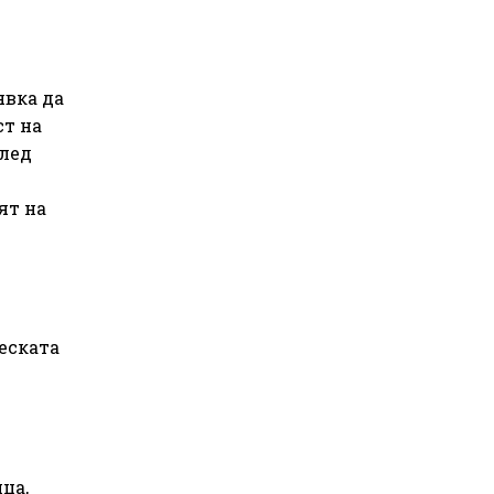
явка да
ст на
след
ят на
н
еската
ца,