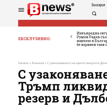
България
Извънредна ситу
Румен Радев съо
ЕКСКЛУЗИВНО:
навлезе в Бълг
бе взривен тази 
Начало
Анализи
С узаконяването на крипто валутите Дон
С узаконяван
Тръмп ликвид
резерв и Дълб