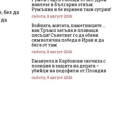
навлезе в България откъм
Румъния и бе взривен тази сутрин!
, без да
събота, 8 август 2026
 да
Войната, митата, паметниците …
как Тръмп затъна в плаващи
пясъци! Съветват го да обяви
символична победа в Иран и да
бяга от там
събота, 8 август 2026
Емануела и Карбовски скочиха с
позиция в защита на децата –
убийци на педофили от Пловдив
събота, 8 август 2026