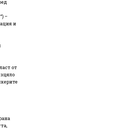
ред
“) –
лация и
и
ласт от
изцяло
нкерите
рана
та,