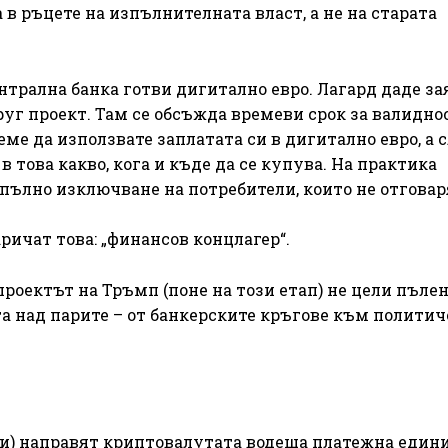
 в ръцете на изпълнителната власт, а не на старата
нтрална банка готви дигитално евро. Лагард даде за
руг проект. Там се обсъжда времеви срок за валидно
ме да използвате заплатата си в дигитално евро, а 
в това какво, кога и къде да се купува. На практика
пълно изключване на потребители, които не отговар
ричат това: „финансов концлагер“.
проектът на Тръмп (поне на този етап) не цели пъле
та над парите – от банкерските кръгове към политич
) направят криптовалутата водеща платежна едини