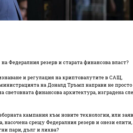
 на Федералния резерв и старата финансова власт?
ризнаване и регулация на криптовалутите в САЩ,
дминистрацията на Доналд Тръмп направи не просто
на световната финансова архитектура, изградена сл
изборната кампания към новите технологии, или заяв
, насочена срещу Федералния резерв и онези елити,
ни пари, дълг и лихва?