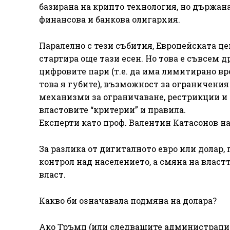
базирана на крипто технология, но държана
финансова и банкова олигархия.
Паралелно с тези събития, Европейската це
стартира още тази есен. Но това е съвсем д
цифровите пари (т.е. да има лимитирано вре
това я губите), възможност за ограничения 
механизми за ограничаване, рестрикции и 
властовите “критерии” и правила.
Експерти като проф. Валентин Катасонов на
За разлика от дигиталното евро или долар, 
контрол над населението, а смяна на власт
власт.
Какво би означавала подмяна на долара?
Ако Тръмп (или следващите администрации