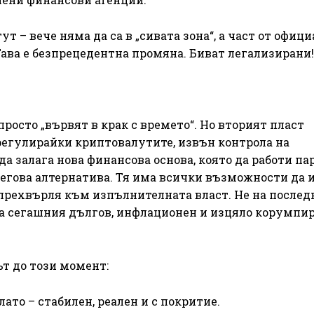
 – вече няма да са в „сивата зона“, а част от офиц
Тава е безпрецедентна промяна. Биват легализирани!
росто „вървят в крак с времето“. Но вторият пласт
регулирайки криптовалутите, извън контрола на
а залага нова финансова основа, която да работи па
 негова алтернатива. Тя има всички възможности да 
я прехвърля към изпълнителната власт. Не на послед
на сегашния дългов, инфлационен и изцяло корумпи
ът до този момент:
лато – стабилен, реален и с покритие.