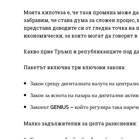
Моята хипотеза е, че тази промяна може да
забравям, че става дума за сложен процес,
представя доводите си от гледна точка на 
икономически, за които могат да говорят в
Какво прие Тръмп и републиканците под д
Пакетът включва три ключови закона:
Закон срещу дигиталната валута на централн
Закон за яснота на пазара на дигитални актив
Законът GENIUS – който регулира така нареч
Малко задължителни за целта разяснения: