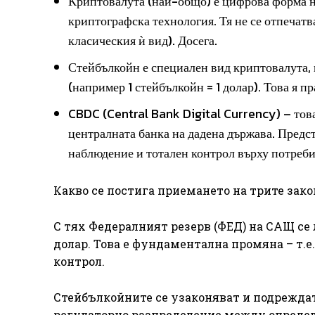
Криптовалута (най-общо) е цифрова форма на
криптографска технология. Тя не се отпечатв
класическия ѝ вид). Досега.
Стейбълкойн е специален вид криптовалута, 
(например 1 стейбълкойн = 1 долар). Това я п
CBDC (Central Bank Digital Currency) – това
централната банка на дадена държава. Предс
наблюдение и тотален контрол върху потреб
Какво се постига приемането на трите зако
С тях Федералният резерв (ФЕД) на САЩ се
долар. Това е фундаментална промяна – т.
контрол.
Стейбълкойните се узаконяват и подреждат 
регулаторно разпределение между определ