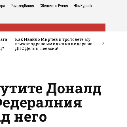
ура
Разследвания
Светът и Русия
НюзКурник
тата
Как Ивайло Мирчев и троловете му
лъскат здраво имиджа на лидера на
ц?
ДПС Делян Пеевски!
лутите Доналд
Федералния
д него