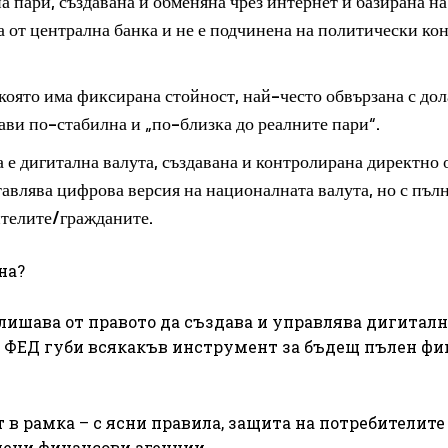
 пари, създавана и обменяна чрез интернет и базирана н
а от централна банка и не е подчинена на политически кон
която има фиксирана стойност, най-често обвързана с дол
рави по-стабилна и „по-близка до реалните пари“.
 е дигитална валута, създавана и контролирана директно 
тавлява цифрова версия на националната валута, но с пъл
ителите/гражданите.
на?
 лишава от правото да създава и управлява дигитал
е. ФЕД губи всякакъв инструмент за бъдещ пълен фи
в рамка – с ясни правила, защита на потребителите
ени финансови агенции.