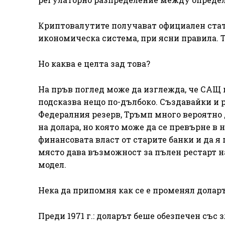
Криптовалутите получават официален статут
икономическа система, при ясни правила. 
Но каква е целта зад това?
На пръв поглед може да изглежда, че САЩ п
подсказва нещо по-дълбоко. Създавайки и 
Федералния резерв, Тръмп много вероятно д
на долара, но която може да се превърне в
финансовата власт от старите банки и да 
място дава възможност за пълен рестарт 
модел.
Нека да припомня как се е променял долар
Преди 1971 г.: доларът беше обезпечен със з