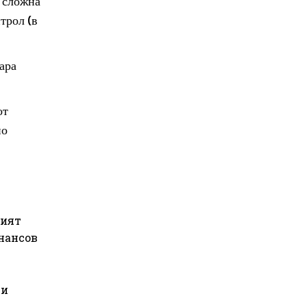
а сложна
трол (в
ара
от
но
ният
нансов
 и