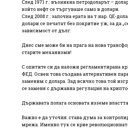
След 1971 г.: възникна петродоларът – дола
който нефт се търгуваше само в долари.
След 2008 г.: започна ерата на т.нар. QE-дол
долари се печатат без покритие уж, за да „
зависимост от дълг.
Днес сме може би на прага на нова трансфо
старите механизми!
С опитите си да наложи регламентирана к
ФЕД. Освен това създава алтернативен пар
заменим с долара. Зад всичко това той изг
се заменя с държавна регулация на крипто
Държавата полага основата изземе властта 
Важно е да уточня: става дума за контроли
мрежа. Именно тук се крие революционната