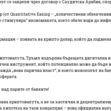
рът се закрепи чрез договор с Саудитска Арабия, спо
ар (от Quantitative Easing – „количествени облекчения
се стимулира“ икономиката, което обаче води до инф
рмация – появата на крипто-долар, който да подмен
риптовалута, Тръмп издърпва бъдещата дигитална в
ичен инструмент, който потенциално може да бъде 
ражда „нова парична власт“, в която монополът на ба
сферата.
над парите от банките!
рана криптовалута, а не за хаотична и децентрализи
 хипотеза на тази концепция – нова официална валу