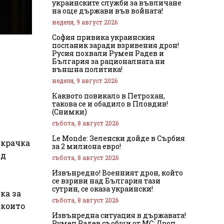
украинските служби за въвличане
на още държави във войната!
неделя, 9 август 2026
София привика украинския
посланик заради взривения дрон!
Русия похвали Румен Радев и
България за рационалната ни
външна политика!
неделя, 9 август 2026
Каквото повикало в Петрохан,
такова се и обадило в Пловдив!
(Снимки)
събота, 8 август 2026
Le Monde: Зеленски дойде в Сърбия
 крачка
за 2 милиона евро!
ед
събота, 8 август 2026
Извънредно! Военният дрон, който
се взриви над България тази
сутрин, се оказа украински!
ка за
събота, 8 август 2026
 които
Извънредна ситуация в държавата!
Румен Радев съобщи от МС: Дрон