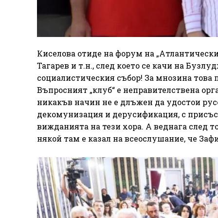
Киселова отиде на форум на „Атлантическия
Тагарев и т.н., след което се качи на Бузл
социалистическия събор! За мнозина това 
Въпросният „клуб“ е неправителствена орг
никакъв начин не е длъжен да удостои рус
декомунизация и дерусификация, с присъст
вижданията на тези хора. А веднага след т
някой там е казал на всеослушание, че Заф