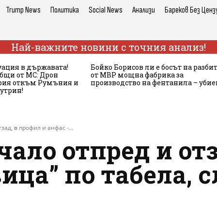
Trump News
Политика
Social News
Анализи
Бареков Без Ценз
Най-важните новини с точния анализ!
ация в държавата!
Бойко Борисов ли е босът на разби
бщи от МС: Дрон
от МВР мощна фабрика за
ария откъм Румъния и
производство на фентанила – убие
сутрин!
зад, в профил и анфас -...
чало отпред и от
вица” по табела, 