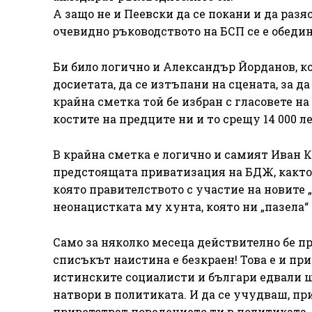
А защо не и Пеевски да се покани и да разя
очевидно ръководството на БСП се е обеди
Би било логично и Александър Йорданов, к
досиетата, да се изтъпани на сцената, за 
крайна сметка той бе избран с гласовете на
костите на предците ни и то срещу 14 000 л
В крайна сметка е логично и самият Иван К
предстоящата приватизация на БДЖ, както 
която правителството с участие на новите 
неонацистката му хунта, която ни „пазела“
Само за няколко месеца действително бе пр
списъкът наистина е безкраен! Това е и при
истинските социалисти и българи едвали щ
натвори в политиката. И да се учудваш, пр
приветстват поведението ти в политиката, 