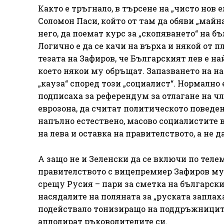
Както е тръгнало, в търсене на „чисто нов 
Соломон Паси, който от там да обяви „майна
него, да поемат курс за „скопяването“ на б
Логично е да се качи на върха и някой от п
тезата на Зафиров, че Българският лев е н
което някои му обръщат. Запазването на н
„кауза“ според този „социалист“. Нормално 
подписаха за референдум за отлагане на ч
еврозона, да считат политическото поведе
напълно естествено, масово социалистите в
на лева и оставка на правителството, а не 
А защо не и Зеленски да се включи по теле
правителството с вицепремиер Зафиров му
срещу Русия – пари за сметка на българск
насядалите на поляната за „руската заплаха
подействало тонизиращо на поддръжниците 
аплодират ръководителите си.