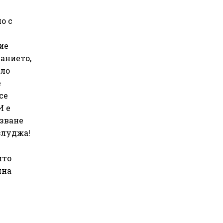
о с
ие
манието,
ило
е
се
И е
азване
злуджа!
ито
йна