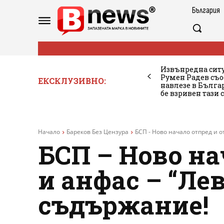
България
Извънредна ситу
Румен Радев съо
ЕКСКЛУЗИВНО:
навлезе в Бълг
бе взривен тази 
Начало
Бареков Без Цензура
БСП - Ново начало отпред и от
БСП – Ново на
и анфас – “Ле
съдържание!