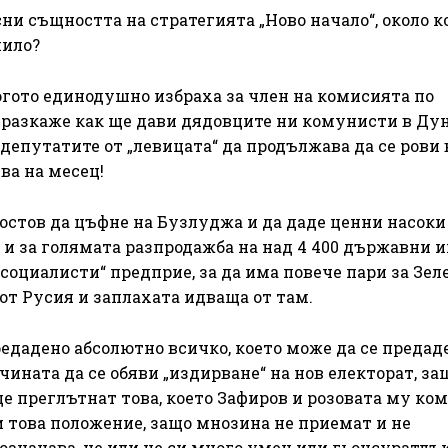
сни същността на стратегията „Ново начало“, около к
нило?
огото единодушно избраха за член на комисията по
да разкаже как ще дави дядовците ни комунисти в Дун
 депутатите от „левицата“ да продължава да се рови 
ева на месец!
остов да цъфне на Бузлуджа и да даде ценни насоки
и за голямата разпродажба на над 4 400 държавни и
„социалисти“ предприе, за да има повече пари за Зел
 от Русия и заплахата идваща от там.
едадено абсолютно всичко, което може да се предаде
чината да се обяви „издирване“ на нов електорат, за
е преглътнат това, което Зафиров и розовата му ко
и това положение, защо мнозина не приемат и не
означава, че или не си много умен или гьонсуратлък