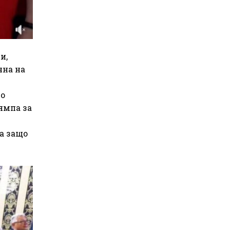
и,
яна на
по
ямпа за
на защо