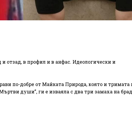
 и отзад, в профил и в анфас. Идеологически и
прави по-добре от Майката Природа, която и тримата 
 “Мъртви души”, ги е изваяла с два три замаха на бра