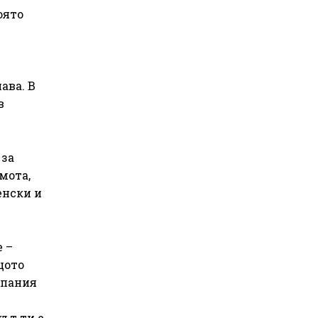
оято
ава. В
в
 за
мота,
енски и
 –
щото
мпания
ът ти е