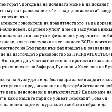
електорат“, догодина на поляната може и да поканят
та му на православието“ и т.нар. „социалисти“, заедн
ългарския лъв.
латените говорители на правителството, за да доразв
ай-обикновен „хартиен купон“ и не си заслужава вни
ационалната ни валута и финансов суверенитет не б
е онези, които гласуваха за сегашното БСП и които с
ленството на България във фалиращата и разпадаща 
ние на настоящото ръководство за ПРЕРДАТЕЛСТВО! 
 България да участват активно в протестите за зап
да ръкопляскат на Зафиров, Гуцанов и Киселова на Бу
моста на Бузлуджа и да благодари за милиардите, ко
 отпуска за продължаване на братоубийствената во
ите деца, пенсионери и данъкоплатци? Да разкаже на
“ и как с нашите пари се убиват „москали“. Това би
на новия партиен курс, които се бяха събрали да