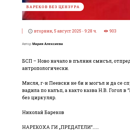
БАРЕКОВ БЕЗ ЦЕНЗУРА
вторник, 5 август 2025 - 9:28 ч.
903
Автор
Мария Алексиева
БСП – Ново начало в пълния смисъл, отпред
антропологически.
Мисля, г-н Пеевски не би и могъл и да се с
вадила по калъп, а както казва Н.В. Гогол в
без циркуляр.
Николай Бареков
НАРЕКОХА ГИ „ПРЕДАТЕЛИ“……