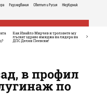
ура
Разследвания
Светът и Русия
НюзКурник
тата
Как Ивайло Мирчев и троловете му
лъскат здраво имиджа на лидера на
ц?
ДПС Делян Пеевски!
зад, в профил
слугинаж по