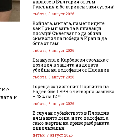
навлезе в България откъм
Румъния и бе взривен тази сутрин!
събота, 8 август 2026
Войната, митата, паметниците …
как Тръмп затъна в плаващи
пясъци! Съветват го да обяви
символична победа в Иран и да
бяга от там
събота, 8 август 2026
Емануела и Карбовски скочиха с
позиция в защита на децата –
убийци на педофили от Пловдив
събота, 8 август 2026
Гореща социология: Партията на
ги е
Радев бие ГЕРБ с четворна разлика
– 43% на 12 !!!
двата и
събота, 8 август 2026
В случая с убийството в Пловдив
няма нито деца, нито педофил, а
само жертви на криворазбраната
цивилизация
петък, 7 август 2026