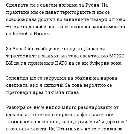
Сделката си е съвсем изгодна за Русия. На
практика им се дават териториите и им се
освобождава достъп до западните пазари отново
– с което да избегнат засилване на зависимостта
от Китай и Индия.
За Украйна въобще не е същото. Дават си
териториите в замяна на това евентуално МОЖЕ
БИ да ги приемем в НАТО да са ни буферна зона.
Зеленски ще се затрудни да обясни на народа
сделката, ако я сключи. За това вероятно се
преговаря през тяхната глава.
Разбира се, вече видях много разочаровани от
сделката, но те явно вярват на фантастични
приказки за лека нощ като „приятели“ и „врагове“
в геополитиката. Не, Тръмп хич не го е грижа за