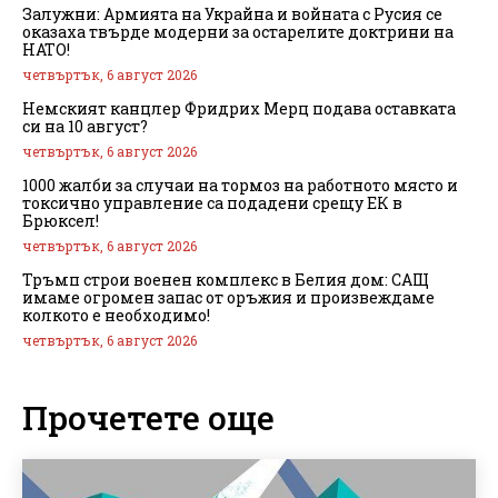
Залужни: Армията на Украйна и войната с Русия се
оказаха твърде модерни за остарелите доктрини на
НАТО!
четвъртък, 6 август 2026
Немският канцлер Фридрих Мерц подава оставката
си на 10 август?
четвъртък, 6 август 2026
1000 жалби за случаи на тормоз на работното място и
токсично управление са подадени срещу ЕК в
Брюксел!
четвъртък, 6 август 2026
Тръмп строи военен комплекс в Белия дом: САЩ
имаме огромен запас от оръжия и произвеждаме
колкото е необходимо!
четвъртък, 6 август 2026
Прочетете още