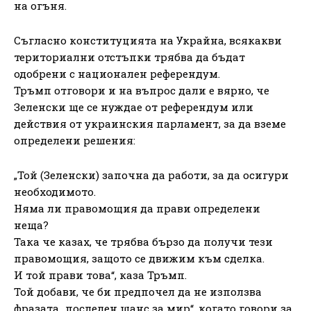
на огъня.
Съгласно конституцията на Украйна, всякакви
териториални отстъпки трябва да бъдат
одобрени с национален референдум.
Тръмп отговори и на въпрос дали е вярно, че
Зеленски ще се нуждае от референдум или
действия от украинския парламент, за да вземе
определени решения:
„Той (Зеленски) започна да работи, за да осигури
необходимото.
Няма ли правомощия да прави определени
неща?
Така че казах, че трябва бързо да получи тези
правомощия, защото се движим към сделка.
И той прави това“, каза Тръмп.
Той добави, че би предпочел да не използва
фразата „последен шанс за мир“, когато говори за