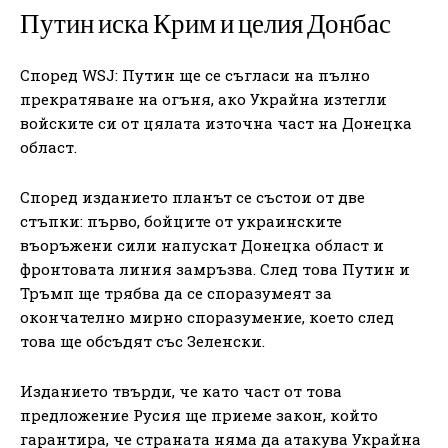
Путин иска Крим и целия Донбас
Според WSJ: Путин ще се съгласи на пълно
прекратяване на огъня, ако Украйна изтегли
войските си от цялата източна част на Донецка
област.
Според изданието планът се състои от две
стъпки: първо, бойците от украинските
въоръжени сили напускат Донецка област и
фронтовата линия замръзва. След това Путин и
Тръмп ще трябва да се споразумеят за
окончателно мирно споразумение, което след
това ще обсъдят със Зеленски.
Изданието твърди, че като част от това
предложение Русия ще приеме закон, който
гарантира, че страната няма да атакува Украйна