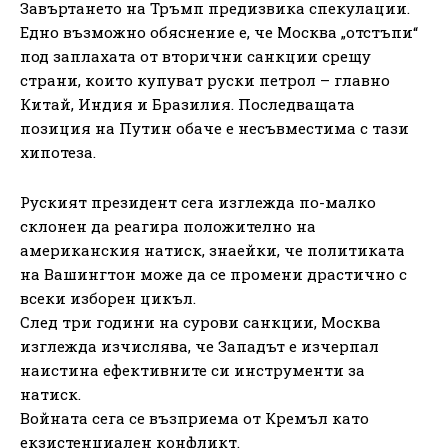
Завъртането на Тръмп предизвика спекулации.
Едно възможно обяснение е, че Москва „отстъпи“
под заплахата от вторични санкции срещу
страни, които купуват руски петрол – главно
Китай, Индия и Бразилия. Последващата
позиция на Путин обаче е несъвместима с тази
хипотеза.
Руският президент сега изглежда по-малко
склонен да реагира положително на
американския натиск, знаейки, че политиката
на Вашингтон може да се промени драстично с
всеки изборен цикъл.
След три години на сурови санкции, Москва
изглежда изчислява, че Западът е изчерпал
наистина ефективните си инструменти за
натиск.
Войната сега се възприема от Кремъл като
екзистенциален конфликт.