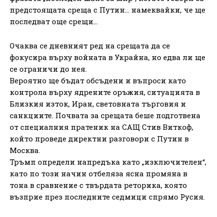
предстоящата среща с Путин… намеквайки, че ще
последват още срещи…
Очаква се дневният ред на срещата да се
фокусира върху войната в Украйна, но едва ли ще
се ограничи до нея.
Вероятно ще бъдат обсъдени и въпроси като
контрола върху ядрените оръжия, ситуацията в
Близкия изток, Иран, световната търговия и
санкциите. Почвата за срещата беше подготвена
от специалния пратеник на САЩ Стив Виткоф,
който проведе директни разговори с Путин в
Москва.
Тръмп определи напредъка като „изключителен“,
като по този начин отбеляза ясна промяна в
тона в сравнение с твърдата реторика, която
възприе през последните седмици спрямо Русия.