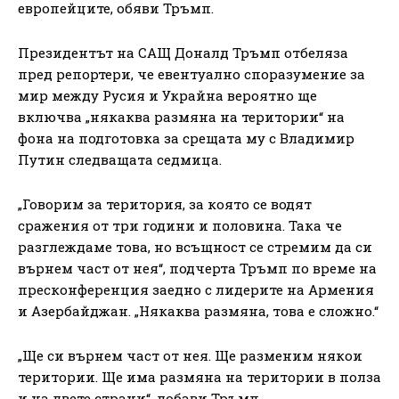
европейците, обяви Тръмп.
Президентът на САЩ Доналд Тръмп отбеляза
пред репортери, че евентуално споразумение за
мир между Русия и Украйна вероятно ще
включва „някаква размяна на територии“ на
фона на подготовка за срещата му с Владимир
Путин следващата седмица.
„Говорим за територия, за която се водят
сражения от три години и половина. Така че
разглеждаме това, но всъщност се стремим да си
върнем част от нея“, подчерта Тръмп по време на
пресконференция заедно с лидерите на Армения
и Азербайджан. „Някаква размяна, това е сложно.“
„Ще си върнем част от нея. Ще разменим някои
територии. Ще има размяна на територии в полза
и на двете страни“, добави Тръмп.