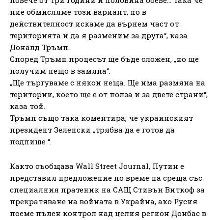
ние обмисляме този вариант, но в
действителност искаме да върнем част от
територията и да я разменим за друга“, каза
Доналд Тръмп.
Според Тръмп процесът ще бъде сложен, „но ще
получим нещо в замяна“.
„Ще търгуваме с някои неща. Ще има размяна на
територии, което ще е от полза и за двете страни“,
каза той.
Тръмп също така коментира, че украинският
президент Зеленски „трябва да е готов да
подпише “.
Както съобщава Wall Street Journal, Путин е
представил предложение по време на среща със
специалния пратеник на САЩ Стивън Виткоф за
прекратяване на войната в Украйна, ако Русия
поеме пълен контрол над целия регион Донбас в