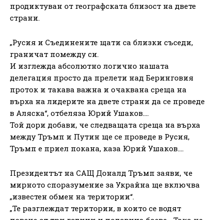
продиктуван от географската близост на двете
страни.
„Русия и Съединените щати са близки съседи,
граничат помежду си.
И изглежда абсолютно логично нашата
делегация просто да прелети над Беринговия
проток и такава важна и очаквана среща на
върха на лидерите на двете страни да се проведе
в Аляска“, отбеляза Юрий Ушаков….
Той дори добави, че следващата среща на върха
между Тръмп и Путин ще се проведе в Русия,
Тръмп е приел покана, каза Юрий Ушаков….
Президентът на САЩ Доналд Тръмп заяви, че
мирното споразумение за Украйна ще включва
„известен обмен на територии“.
„Те разглеждат територии, в които се водят
повече от три години и половина боеве… Така че