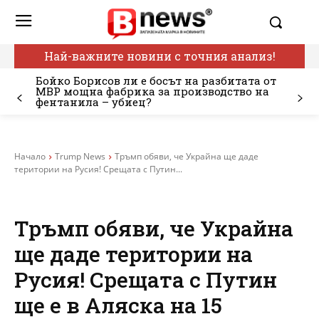
Най-важните новини с точния анализ!
Бойко Борисов ли е босът на разбитата от
МВР мощна фабрика за производство на
фентанила – убиец?
Начало
Trump News
Тръмп обяви, че Украйна ще даде
територии на Русия! Срещата с Путин...
Тръмп обяви, че Украйна
ще даде територии на
Русия! Срещата с Путин
ще е в Аляска на 15