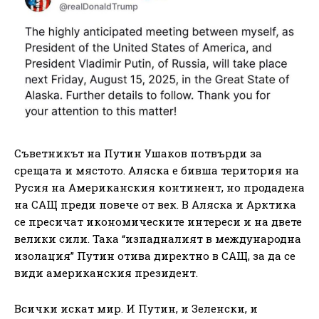
Съветникът на Путин Ушаков потвърди за
срещата и мястото. Аляска е бивша територия на
Русия на Американския континент, но продадена
на САЩ преди повече от век. В Аляска и Арктика
се пресичат икономическите интереси и на двете
велики сили. Така “изпадналият в международна
изолация” Путин отива директно в САЩ, за да се
види американския президент.
Всички искат мир. И Путин, и Зеленски, и