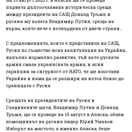
първата дългоочаквана историческа среща
между президента на САЩ Доналд Тръмп и
руския му колега Владимир Путин, среща на
върха, която вече е потвърдена от двете страни…
С предложенията, които е представила на САЩ,
Русия по същество иска капитулация на Украйна,
напълно нормално развитие, тъй като руската
армия смаза украинската армия, и ясни
гаранции за сигурност от НАТО, че ще изостави
Украйна и няма да се разшири на изток близо до
границата с Русия.
Срещата на президентите на Русия и
Съединените щати, Владимир Путин и Доналд
Тръмп, ще се проведе на 15 август в Аляска, обяви
помощникът на руския лидер Юрий Ушаков.
Изборът на мястото, а именно Аляска, беше