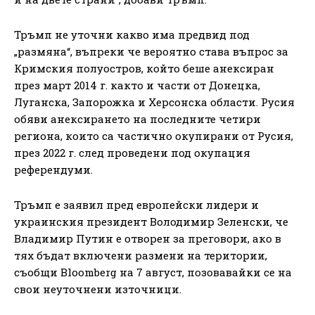
Тръмп не уточни какво има предвид под
„размяна“, въпреки че вероятно става въпрос за
Кримския полуостров, който беше анексиран
през март 2014 г. както и части от Донецка,
Луганска, Запорожка и Херсонска области. Русия
обяви анексирането на последните четири
региона, които са частично окупирани от Русия,
през 2022 г. след проведени под окупация
референдуми.
Тръмп е заявил пред европейски лидери и
украинския президент Володимир Зеленски, че
Владимир Путин е отворен за преговори, ако в
тях бъдат включени размени на територии,
съобщи Bloomberg на 7 август, позовавайки се на
свои неуточнени източници.