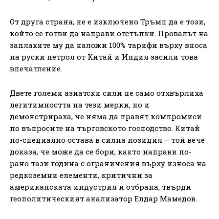
От друга страна, не е изключено Тръмп да е този,
който се готви да направи отстъпки. Провалът на
заплахите му да наложи 100% тарифи върху вноса
на руски петрол от Китай и Индия засили това
впечатление.
Двете големи азиатски сили не само отхвърлиха
легитимността на тези мерки, но и
демонстрираха, че няма да правят компромиси
по въпросите на търговското господство. Китай
по-специално остава в силна позиция – той вече
доказа, че може да се бори, както направи по-
рано тази година с ограничения върху износа на
редкоземни елементи, критични за
американската индустрия и отбрана, твърди
геополитическият анализатор Елдар Мамедов.