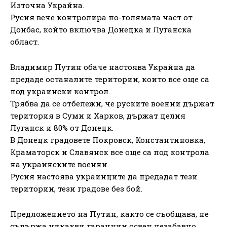
Източна Украйна.
Русия вече контролира по-голямата част от
Донбас, който включва Донецка и Луганска
област.
Владимир Путин обаче настоява Украйна да
предаде останалите територии, които все още са
под украински контрол.
Трябва да се отбележи, че руските военни държат
територия в Суми и Харков, държат целия
Луганск и 80% от Донецк.
В Донецк градовете Покровск, Константиновка,
Краматорск и Славянск все още са под контрола
на украинските военни.
Русия настоява украинците да предадат тези
територии, тези градове без бой.
Предложението на Путин, както се съобщава, не
съдържа никакви гаранции освен незабавно