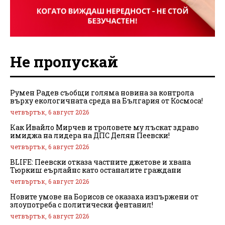
Не пропускай
Румен Радев съобщи голяма новина за контрола
върху екологичната среда на България от Космоса!
четвъртък, 6 август 2026
Как Ивайло Мирчев и троловете му лъскат здраво
имиджа на лидера на ДПС Делян Пеевски!
четвъртък, 6 август 2026
BLIFE: Пеевски отказа частните джетове и хвана
Тюркиш еърлайнс като останалите граждани
четвъртък, 6 август 2026
Новите умове на Борисов се оказаха изпържени от
злоупотреба с политически фентанил!
четвъртък, 6 август 2026