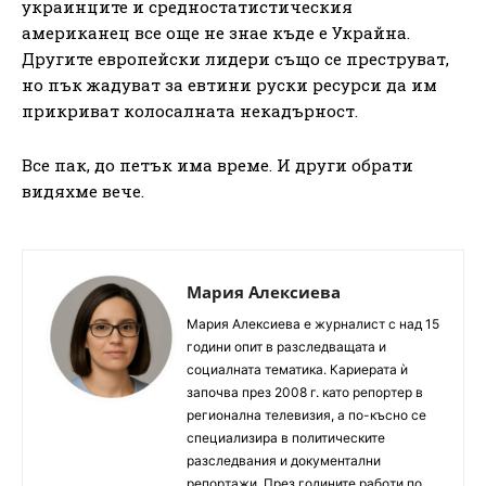
украинците и средностатистическия
американец все още не знае къде е Украйна.
Другите европейски лидери също се преструват,
но пък жадуват за евтини руски ресурси да им
прикриват колосалната некадърност.
Все пак, до петък има време. И други обрати
видяхме вече.
Мария Алексиева
Мария Алексиева е журналист с над 15
години опит в разследващата и
социалната тематика. Кариерата ѝ
започва през 2008 г. като репортер в
регионална телевизия, а по-късно се
специализира в политическите
разследвания и документални
репортажи. През годините работи по