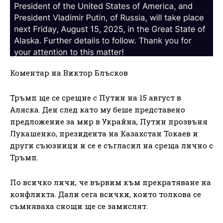
Коментар на Виктор Блъсков
Тръмп ще се срещне с Путин на 15 август в
Аляска. Ден след като му беше представено
предложение за мир в Украйна, Путин прозвъня
Лукашенко, президента на Казахстан Токаев и
други съюзници и се е съгласил на среща лично с
Тръмп.
По всичко личи, че вървим към прекратяване на
конфликта. Дали сега всички, които толкова се
съмняваха снощи ще се замислят.