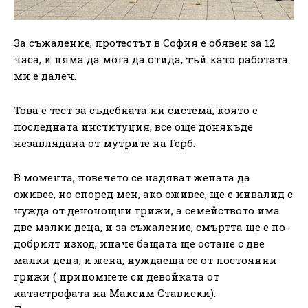
За съжаление, протестът в София е обявен за 12
часа, и няма да мога да отида, тъй като работата
ми е далеч.
Това е тест за съдебната ни система, която е
последната институция, все още донякъде
незавлядана от мутрите на Герб.
В момента, повечето се надяват жената да
оживее, но според мен, ако оживее, ще е инвалид с
нужда от денонощни грижи, а семейството има
две малки деца, и за съжаление, смъртта ще е по-
добрият изход, иначе бащата ще остане с две
малки деца, и жена, нуждаеща се от постоянни
грижи ( припомнете си девойката от
катастрофата на Максим Стависки).