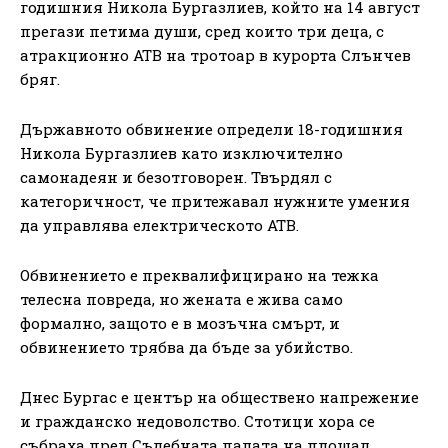
годишния Никола Бургазлиев, който на 14 август
прегази петима души, сред които три деца, с
атракционно АТВ на тротоар в курорта Слънчев
бряг.
Държавното обвинение определи 18-годишния
Никола Бургазлиев като изключително
самонадеян и безотговорен. Твърдял с
категоричност, че притежавал нужните умения
да управлява електрическото АТВ.
Обвинението е преквалифицирано на тежка
телесна повреда, но жената е жива само
формално, защото е в мозъчна смърт, и
обвинението трябва да бъде за убийство.
Днес Бургас е център на обществено напрежение
и гражданско недоволство. Стотици хора се
събраха пред Съдебната палата на площад