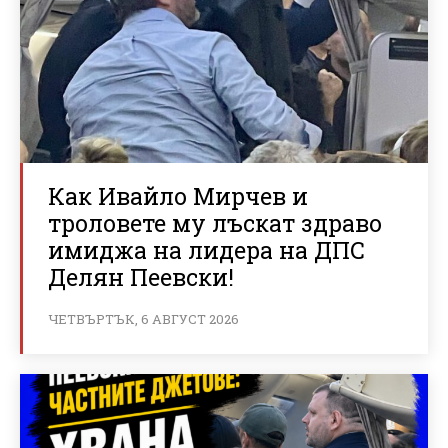
Как Ивайло Мирчев и
троловете му лъскат здраво
имиджа на лидера на ДПС
Делян Пеевски!
ЧЕТВЪРТЪК, 6 АВГУСТ 2026