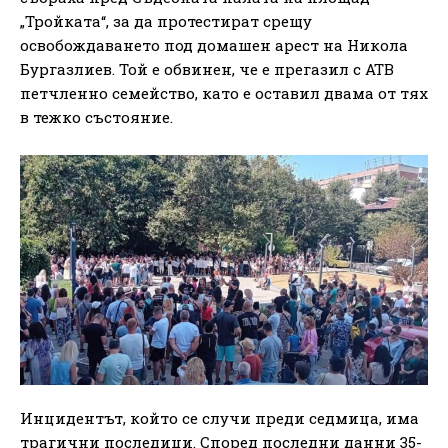
„Тройката“, за да протестират срещу
освобождаването под домашен арест на Никола
Бургазлиев. Той е обвинен, че е прегазил с АТВ
петчленно семейство, като е оставил двама от тях
в тежко състояние.
Инцидентът, който се случи преди седмица, има
трагични последици. Според последни данни 35-