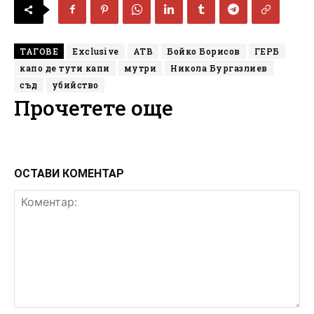
ТАГОВЕ
Exclusive
АТВ
Бойко Борисов
ГЕРБ
капо де тути капи
мутри
Никола Бургазлиев
съд
убийство
Прочетете още
ОСТАВИ КОМЕНТАР