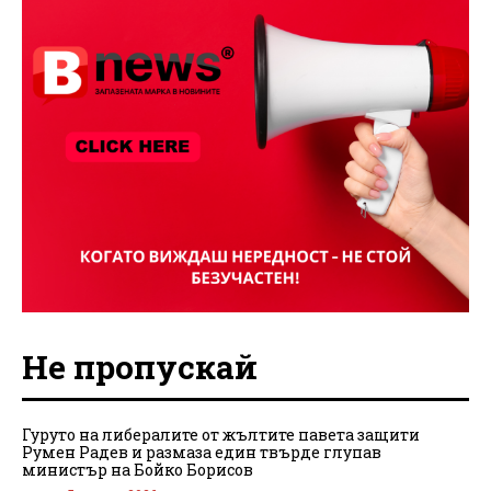
Не пропускай
Гуруто на либералите от жълтите павета защити
Румен Радев и размаза един твърде глупав
министър на Бойко Борисов