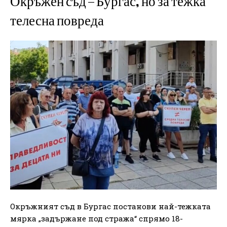
Окръжен съд – Бургас, но за тежка
телесна повреда
Окръжният съд в Бургас постанови най-тежката
мярка „задържане под стража“ спрямо 18-