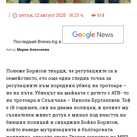
петък, 22 август 2025 - 16:23 ч.
614
Последвай Bnews.bg в
Автор
Мария Алексиева
Понеже Борисов твърди, че регулациите са в
семейството, ето още една гледна точка за
регулациите към поредния убиец на тротоара –
не на пътя. Убиецът на майката с детето с АТВ- то
на тротоара в Слънчака – Никола Бургазлиев. Той
е 18 годишен, син на двама полицаи, и целият му
съзнателен живот дотук е минал под властта на
бившия полицай и сикаджия Бойко Борисов,
който въведе мутризацията в българската
политика, откакто стана Главен секретар на МВР