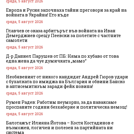
сряда, 5 август 2026
Европа и Русия започнаха тайни преговори за край на
войната в Украйна! Ето къде
сряда, 5 август 2026
Главчев се оказа арбитърът във войната на Иван
Демерджиев срещу Пеевски за полетите с частните
самолети
сряда, 5 август 2026
Д-р Даниел Парушев от ПБ: Няма по хубаво от това
една жена да чуе думичката „мамо“
сряда, 5 август 2026
Необявеният от никого кандидат Андрей Гюров удари
с бухалката по имиджа на България и обвини Банско
в антисемитизъм заради фейк новина!
сряда, 5 август 2026
Румен Радев: Работим неуморно, за да наваксаме
проспаните години безхаберие и политическа немощ!
сряда, 5 август 2026
Балотажът Илияна Йотова – Костя Костадинов е
възможен, логичен и полезен за партийната ни
система