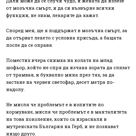
Дали може да се случи чудо, и жената да излезе
от мозъчна смърт, и да си възвърне всички
функции, не знам, лекарите да кажат.
Според мен, ще я поддържат в мозъчна смърт, за
да отърват лекето с условна присъда, а бащата
после да се оправя.
Поместих вчера снимка на колата на млад
шофьор, който не спря да изчака хората да слязат
от трамвая, и буквално мина през тях, за да
застане на червен светофар, десет метра по-
надолу.
Не мисля че проблемът е в изпитите по
кормуване, мисля че проблемът е в манталитета
на това поколение, които са израснали в
мутренската България на Герб, и не познават
нищо друго.