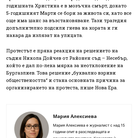
годишната Христина е в мозъчна смърт, докато
5-годишният Марти се бори за живота си, като все
още има шанс за възстановяване. Тази трагедия
допълнително подсили гнева на хората и ги
накара да излязат на улицата.
Протестът е пряка реакция на решението на
съдия Никола Дойчев от Районен съд – Несебър,
който е дал по-лека мярка за неотклонение на
Бургазлиев. Това решение „буквално взриви
обществеността“ и стана основната причина за
организирането на протеста, пише Нова Ера.
Мария Алексиева
Мария Алексиева е журналист с над 15
години опит в разследващата и