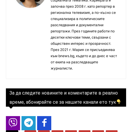
социалната тематика. Кариерата ѝ
започва през 2008 г. като репортер в
регионална телевизия, а по-късно се
специализира в политическите
разследвания и документални
репортажи. През годините работи по
десетки ключови теми, свързани с
обществен интерес и прозрачност.
През 2021 г. Мария се присъединява
към bnews.bg, където и до днес е част
от екипа на разследващите
журналисти.
За да следите новините и коментарите в реално
време, абонирайте се за нашите канали ето тук