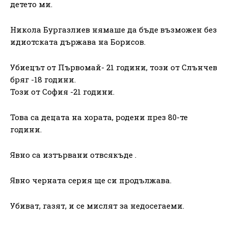
детето ми.
Никола Бургазлиев нямаше да бъде възможен без
идиотската държава на Борисов.
Убиецът от Първомай- 21 години, този от Слънчев
бряг -18 години.
Този от София -21 години.
Това са децата на хората, родени през 80-те
години.
Явно са изтървани отвсякъде .
Явно черната серия ще си продължава.
Убиват, газят, и се мислят за недосегаеми.