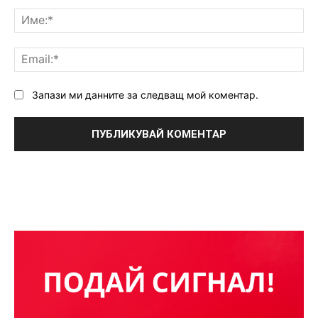
Коментар:
Им
Ema
Запази ми данните за следващ мой коментар.