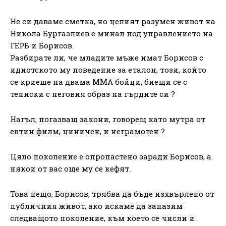
Не си даваме сметка, но целият разумен живот на
Никола Бургазлиев е минал под управлението на
ГЕРБ и Борисов.
Разбирате ли, че младите мъже имат Борисов с
идиотското му поведение за еталон, този, който
се криеше на двама ММА бойци, биещи се с
тениски с неговия образ на гърдите си ?
Нагъл, погазващ закони, говорещ като мутра от
евтин филм, циничен, и неграмотен ?
Цяло поколение е опропастено заради Борисов, а
някои от вас още му се кефят.
Това нещо, Борисов, трябва да бъде изхвърлено от
публичния живот, ако искаме да запазим
следващото поколение, към което се числи и