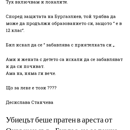
Тук включвам и локалите.
Според защитата на Бургазлиев, той трябва да
може да продължи образованието си, защото “ е в
12 клас“.
Бил искал да се “ забавлява с приятелката си „.
Ами и жената с детето са искали да се забавляват
и да си почиват.
Ама на, няма ги вече.
Що за леке е този ????
Десислава Станчева
Убиецът беше пратен в ареста от