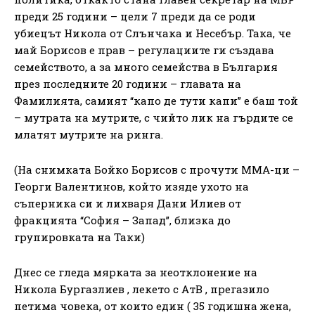
преди 25 години – цели 7 преди да се роди
убиецът Никола от Слънчака и Несебър. Така, че
май Борисов е прав – регулациите ги създава
семейството, а за много семейства в България
през последните 20 години – главата на
Фамилията, самият “капо де тути капи” е баш той
– мутрата на мутрите, с чийто лик на гърдите се
млатят мутрите на ринга.
(На снимката Бойко Борисов с прочути ММА-ци –
Георги Валентинов, който изяде ухото на
съперника си и лихваря Дани Илиев от
фракцията “София – Запад”, близка до
групировката на Таки)
Днес се гледа мярката за неотклонение на
Никола Бургазлиев , лекето с АтВ , прегазило
петима човека, от които един ( 35 годишна жена,