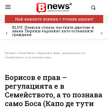
Най-важните новини с точния анализ!
BLIFE: Пеевски отказа частните джетове и
хвана Тюркиш еърлайнс като останалите
граждани
Начало
Social News
Борисов е прав - регулацията е в
Семейството, а то познава само...
Борисов е прав –
регулацията е в
Семейството, а то познава
само Боса (Капо де тути