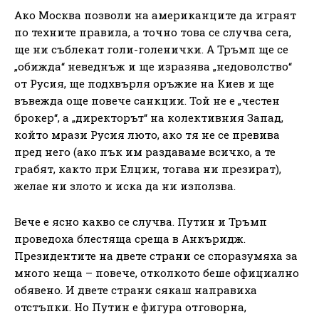
Ако Москва позволи на американците да играят
по техните правила, а точно това се случва сега,
ще ни съблекат голи-голенички. А Тръмп ще се
„обижда“ неведнъж и ще изразява „недоволство“
от Русия, ще подхвърля оръжие на Киев и ще
въвежда още повече санкции. Той не е „честен
брокер“, а „директорът“ на колективния Запад,
който мрази Русия люто, ако тя не се превива
пред него (ако пък им раздаваме всичко, а те
грабят, както при Елцин, тогава ни презират),
желае ни злото и иска да ни използва.
Вече е ясно какво се случва. Путин и Тръмп
проведоха блестяща среща в Анкъридж.
Президентите на двете страни се споразумяха за
много неща – повече, отколкото беше официално
обявено. И двете страни сякаш направиха
отстъпки. Но Путин е фигура отговорна,