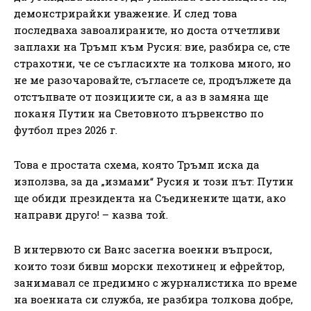
демонстрирайки уважение. И след това
последваха завоалираните, но доста отчетливи
заплахи на Тръмп към Русия: вие, разбира се, сте
страхотни, че се съгласихте на толкова много, но
не ме разочаровайте, съгласете се, продължете да
отстъпвате от позициите си, а аз в замяна ще
поканя Путин на Световното първенство по
футбол през 2026 г.
Това е простата схема, която Тръмп иска да
използва, за да „измами“ Русия и този път: Путин
ще обиди президента на Съединените щати, ако
направи друго! – казва той.
В интервюто си Ванс засегна военни въпроси,
които този бивш морски пехотинец и ефрейтор,
занимавал се предимно с журналистика по време
на военната си служба, не разбира толкова добре,