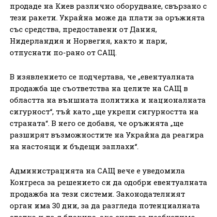
продаде на Киев различно оборудване, свързано с
тези ракети. Украйна може да плати за оръжията
със средства, предоставени от Дания,
Нидерландия и Норвегия, както и пари,
отпуснати по-рано от САЩ.
В изявлението се подчертава, че „евентуалната
продажба ще съответства на целите на САЩ в
областта на външната политика и националната
сигурност“, тъй като „ще укрепи сигурността на
страната“. В него се добавя, че оръжията „ще
разширят възможностите на Украйна да реагира
на настоящи и бъдещи заплахи“.
Администрацията на САЩ вече е уведомила
Конгреса за решението си да одобри евентуалната
продажба на тези системи. Законодателният
орган има 30 дни, за да разгледа потенциалната
сделка и да я блокира, ако счете за необходимо.