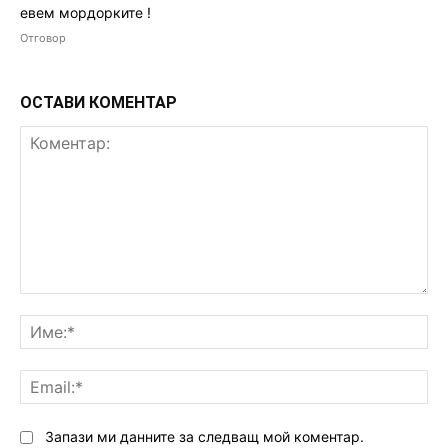
евем мордорките !
Отговор
ОСТАВИ КОМЕНТАР
Коментар:
Им
Ema
Запази ми данните за следващ мой коментар.