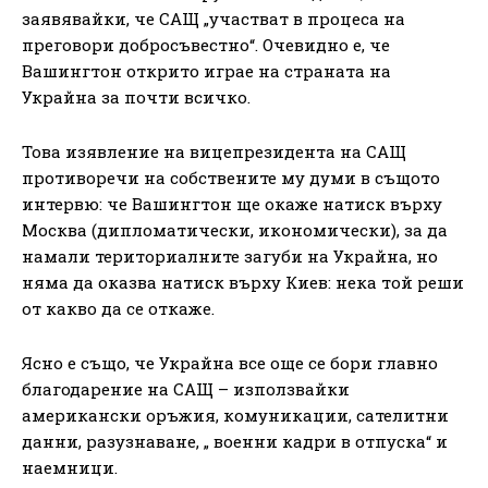
заявявайки, че САЩ „участват в процеса на
преговори добросъвестно“. Очевидно е, че
Вашингтон открито играе на страната на
Украйна за почти всичко.
Това изявление на вицепрезидента на САЩ
противоречи на собствените му думи в същото
интервю: че Вашингтон ще окаже натиск върху
Москва (дипломатически, икономически), за да
намали териториалните загуби на Украйна, но
няма да оказва натиск върху Киев: нека той реши
от какво да се откаже.
Ясно е също, че Украйна все още се бори главно
благодарение на САЩ – използвайки
американски оръжия, комуникации, сателитни
данни, разузнаване, „ военни кадри в отпуска“ и
наемници.