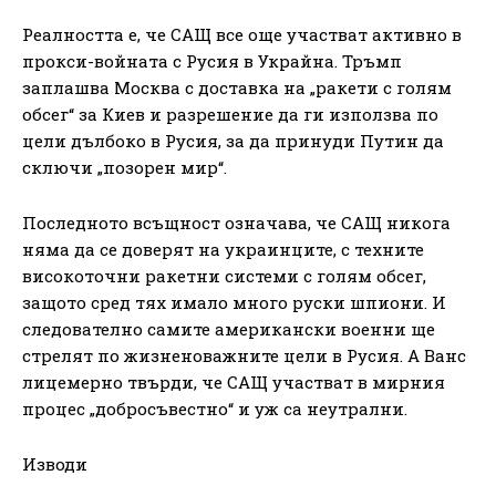
Реалността е, че САЩ все още участват активно в
прокси-войната с Русия в Украйна. Тръмп
заплашва Москва с доставка на „ракети с голям
обсег“ за Киев и разрешение да ги използва по
цели дълбоко в Русия, за да принуди Путин да
сключи „позорен мир“.
Последното всъщност означава, че САЩ никога
няма да се доверят на украинците, с техните
високоточни ракетни системи с голям обсег,
защото сред тях имало много руски шпиони. И
следователно самите американски военни ще
стрелят по жизненоважните цели в Русия. А Ванс
лицемерно твърди, че САЩ участват в мирния
процес „добросъвестно“ и уж са неутрални.
Изводи