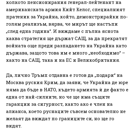
колкото пенсионирания генерал-лейтенант на
американската армия Кийт Келог, специалният
пратеник за Украйна, който, демонстрирайки по-
голям реализъм, вярва, че мирът ще настъпи
„след една година“. И виждаме с пълна яснота
каква стратегия ще държат САЩ, за да прекратят
войната още преди разпадането на Украйна като
държава, защото това им е много „необходимо“ –
както на САЩ, така и на ЕС и Великобритания.
Да, лично Тръмп отдавна е готов да „подари“ на
Москва руския Крим, да заяви, че Украйна де юре
няма да бъде в НАТО, където армията ѝ де факто е
една от най-силните, но че ще има същите
гаранции за сигурност, както ако е член на
алианса, което руснаците съвсем основателно не
желаят да виждат по границите си, но ще го
видят.