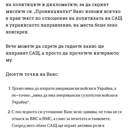
на политиците и дипломатите, за да скрият
мислите си. „Провинциалът“ Ванс изложи всичко
в прав текст по отношение на политиката на САЩ
в украинското направление, на места беше леко
неискрен.
Вече можете да спрете да гадаете какво ще
направят САЩ, а просто да прочетете интервюто
му.
Десетте точки на Ванс:
Тръмп няма да изпрати американски войски в Украйна, а
по-точно: „няма да има американски сухопътни войски в
Украйна“.
С последното си уточнение Ванс ясно заявява, че това не се
отнася за ВВС и ВМС, а само за пехотата и танковете.
Според него обаче САЩ ще играят активна роля в