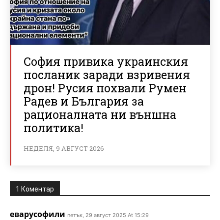
София привика украинския
посланик заради взривения
дрон! Русия похвали Румен
Радев и България за
рационалната ни външна
политика!
НЕДЕЛЯ, 9 АВГУСТ 2026
1 Коментар
еварусофили
петък, 29 август 2025 At 15:29