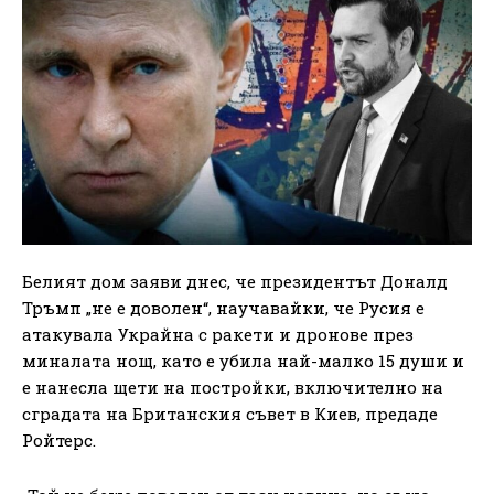
Белият дом заяви днес, че президентът Доналд
Тръмп „не е доволен“, научавайки, че Русия е
атакувала Украйна с ракети и дронове през
миналата нощ, като е убила най-малко 15 души и
е нанесла щети на постройки, включително на
сградата на Британския съвет в Киев, предаде
Ройтерс.