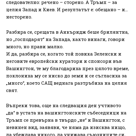
следователно: речено – сторено. А Тръмп – за
целия Запад и Киев. И резултатът е: обещано – и…
несторено.
Разбира се, срещата в Анкъридж беше брилянтна,
но „господарят“ на Запада, както винаги, говори
много, но прави малко.
И да, разбира се, когато той повика Зеленски и
неговите европейски куратори и спонсори във
Вашингтон, те му благодариха през цялото време,
поклониха му се ниско до земи и се съгласиха за
„много“, което САЩ веднага разтръбиха на целия
свят.
Въпреки това, още на следващия ден учтивото
„да“ в устата на вашингтонските събеседници на
Тръмп се превърна в твърдо „не“ и Вашингтон, с
невинен вид, заявяви, че няма да изисква нищо,
да убеждава никого, да унижава съюзниците си,