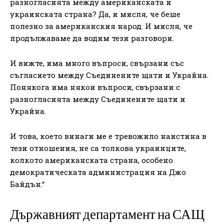
разногласията между американската и
украинската страна? Да, и мисля, че беше
полезно за американския народ. И мисля, че
продължаваме да водим тези разговори.
И вижте, има много въпроси, свързани със
съгласието между Съединените щати и Украйна.
Понякога има някои въпроси, свързани с
разногласията между Съединените щати и
Украйна.
И това, което винаги ме е тревожило наистина в
тези отношения, не са толкова украинците,
колкото американската страна, особено
демократическата администрация на Джо
Байдън.“
Държавният департамент на САЩ