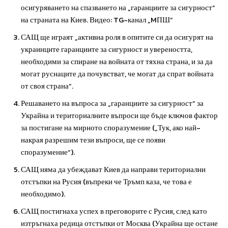
осигуряването на спазването на „гаранциите за сигурност“
на страната на Киев. Видео: TG-канал „MПШ“
САЩ ще играят „активна роля в опитите си да осигурят на
украинците гаранциите за сигурност и увереността,
необходими за спиране на войната от тяхна страна, и за да
могат руснаците да почувстват, че могат да спрат войната
от своя страна“.
Решаването на въпроса за „гаранциите за сигурност“ за
Украйна и териториалните въпроси ще бъде ключов фактор
за постигане на мирното споразумение („Тук, ако най-
накрая разрешим тези въпроси, ще се появи
споразумение“).
САЩ няма да убеждават Киев да направи териториални
отстъпки на Русия (въпреки че Тръмп каза, че това е
необходимо).
САЩ постигнаха успех в преговорите с Русия, след като
изтръгнаха редица отстъпки от Москва (Украйна ще остане