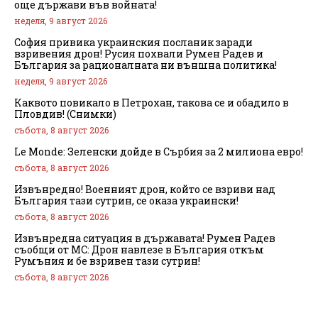
още държави във войната!
неделя, 9 август 2026
София привика украинския посланик заради
взривения дрон! Русия похвали Румен Радев и
България за рационалната ни външна политика!
неделя, 9 август 2026
Каквото повикало в Петрохан, такова се и обадило в
Пловдив! (Снимки)
събота, 8 август 2026
Le Monde: Зеленски дойде в Сърбия за 2 милиона евро!
събота, 8 август 2026
Извънредно! Военният дрон, който се взриви над
България тази сутрин, се оказа украински!
събота, 8 август 2026
Извънредна ситуация в държавата! Румен Радев
съобщи от МС: Дрон навлезе в България откъм
Румъния и бе взривен тази сутрин!
събота, 8 август 2026