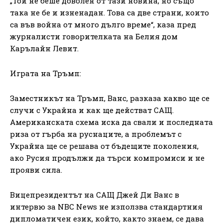
„Той не беше доволен от тази новина, но също
така не бе и изненадан. Това са две страни, които
са във война от много дълго време“, каза пред
журналисти говорителката на Белия дом
Карълайн Левит.
Играта на Тръмп:
Заместникът на Тръмп, Ванс, разказа какво ще се
случи с Украйна и как ще действат САЩ.
Американската схема иска да свали и последната
риза от гърба на руснаците, а проблемът с
Украйна ще се решава от бъдещите поколения,
ако Русия продължи да търси компромиси и не
прояви сила.
Вицепрезидентът на САЩ Джей Ди Ванс в
интервю за NBC News не използва стандартния
дипломатичен език, който, както знаем, се дава