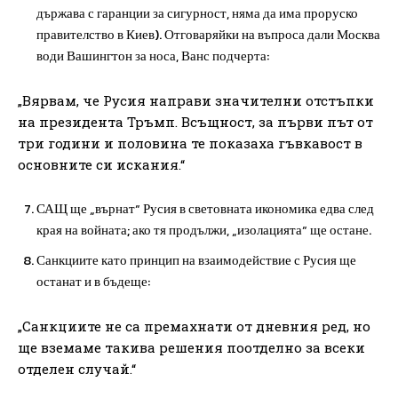
държава с гаранции за сигурност, няма да има проруско
правителство в Киев). Отговаряйки на въпроса дали Москва
води Вашингтон за носа, Ванс подчерта:
„Вярвам, че Русия направи значителни отстъпки
на президента Тръмп. Всъщност, за първи път от
три години и половина те показаха гъвкавост в
основните си искания.“
САЩ ще „върнат“ Русия в световната икономика едва след
края на войната; ако тя продължи, „изолацията“ ще остане.
Санкциите като принцип на взаимодействие с Русия ще
останат и в бъдеще:
„Санкциите не са премахнати от дневния ред, но
ще вземаме такива решения поотделно за всеки
отделен случай.“