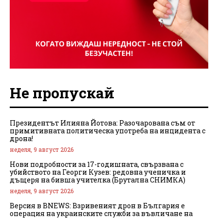
Не пропускай
Президентът Илияна Йотова: Разочарована съм от
примитивната политическа употреба на инцидента с
дрона!
неделя, 9 август 2026
Нови подробности за 17-годишната, свързвана с
убийството на Георги Кузев: редовна ученичка и
дъщеря на бивша учителка (Брутална СНИМКА)
неделя, 9 август 2026
Версия в BNEWS: Взривеният дрон в България е
операция на украинските служби за въвличане на