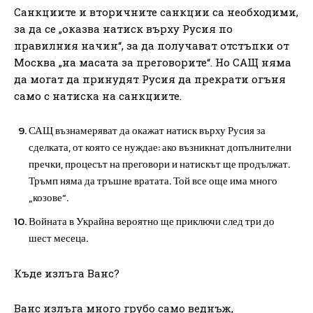
Санкциите и вторичните санкции са необходими,
за да се „оказва натиск върху Русия по
правилния начин“, за да получават отстъпки от
Москва „на масата за преговорите“. Но САЩ няма
да могат да принудят Русия да прекрати огъня
само с натиска на санкциите.
САЩ възнамеряват да окажат натиск върху Русия за
сделката, от която се нуждае: ако възникнат допълнителни
пречки, процесът на преговори и натискът ще продължат.
Тръмп няма да тръшне вратата. Той все още има много
„козове“.
Войната в Украйна вероятно ще приключи след три до
шест месеца.
Къде излъга Ванс?
Ванс излъга много грубо само веднъж,