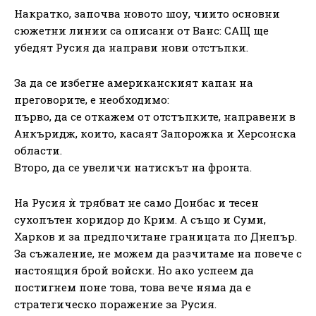
Накратко, започва новото шоу, чиито основни
сюжетни линии са описани от Ванс: САЩ ще
убедят Русия да направи нови отстъпки.
За да се избегне американският капан на
преговорите, е необходимо:
първо, да се откажем от отстъпките, направени в
Анкъридж, които, касаят Запорожка и Херсонска
области.
Второ, да се увеличи натискът на фронта.
На Русия ѝ трябват не само Донбас и тесен
сухопътен коридор до Крим. А също и Суми,
Харков и за предпочитане границата по Днепър.
За съжаление, не можем да разчитаме на повече с
настоящия брой войски. Но ако успеем да
постигнем поне това, това вече няма да е
стратегическо поражение за Русия.