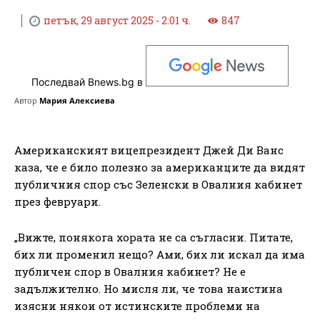
петък, 29 август 2025 - 2:01 ч.
847
Последвай Bnews.bg в
Автор
Мария Алексиева
Американският вицепрезидент Джей Ди Ванс
каза, че е било полезно за американците да видят
публичния спор със Зеленски в Овалния кабинет
през февруари.
„Вижте, понякога хората не са съгласни. Питате,
бих ли променил нещо? Ами, бих ли искал да има
публичен спор в Овалния кабинет? Не е
задължително. Но мисля ли, че това наистина
изясни някои от истинските проблеми на