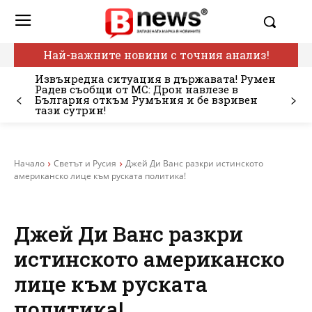
Най-важните новини с точния анализ!
Извънредна ситуация в държавата! Румен
Радев съобщи от МС: Дрон навлезе в
България откъм Румъния и бе взривен
тази сутрин!
Начало
Светът и Русия
Джей Ди Ванс разкри истинското
американско лице към руската политика!
Джей Ди Ванс разкри
истинското американско
лице към руската
политика!