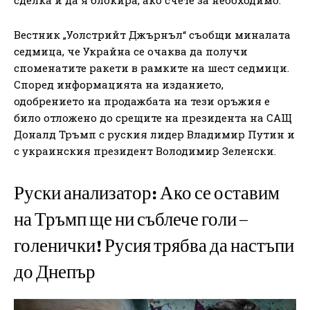
Вестник „Уолстрийт Джърнъл“ съобщи миналата
седмица, че Украйна се очаква да получи
споменатите ракети в рамките на шест седмици.
Според информацията на изданието,
одобрението на продажбата на тези оръжия е
било отложено до срещите на президента на САЩ
Доналд Тръмп с руския лидер Владимир Путин и
с украинския президент Володимир Зеленски.
Руски анализатор: Ако се оставим
на Тръмп ще ни съблече голи –
голенички! Русия трябва да настъпи
до Днепър