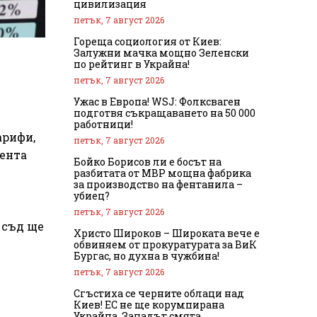
цивилизация
петък, 7 август 2026
Гореща социология от Киев:
Залужни мачка мощно Зеленски
по рейтинг в Украйна!
петък, 7 август 2026
Ужас в Европа! WSJ: Фолксваген
подготвя съкращаването на 50 000
работници!
арифи,
петък, 7 август 2026
дента
Бойко Борисов ли е босът на
разбитата от МВР мощна фабрика
за производство на фентанила –
убиец?
петък, 7 август 2026
 съд ще
Христо Широков – Широката вече е
обвиняем от прокуратурата за ВиК
Бургас, но духна в чужбина!
петък, 7 август 2026
Сгъстиха се черните облаци над
Киев! ЕС не ще корумпирана
Украйна, Западът смята