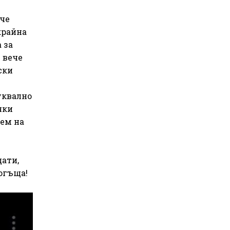
че
крайна
 за
 вече
ски
уквално
чки
нем на
щати,
огъща!