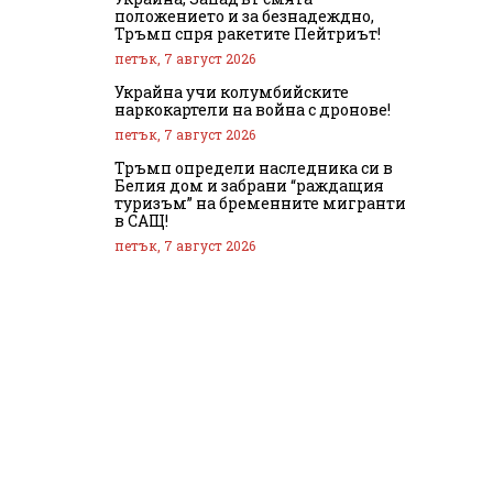
положението и за безнадеждно,
Тръмп спря ракетите Пейтриът!
петък, 7 август 2026
Украйна учи колумбийските
наркокартели на война с дронове!
петък, 7 август 2026
Тръмп определи наследника си в
Белия дом и забрани “раждащия
туризъм” на бременните мигранти
в САЩ!
петък, 7 август 2026