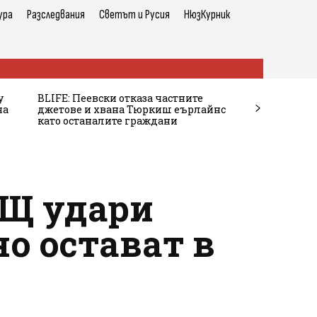
ура
Разследвания
Светът и Русия
НюзКурник
у
BLIFE: Пеевски отказа частните
на
джетове и хвана Тюркиш еърлайнс
като останалите граждани
АЩ удари
но остават в