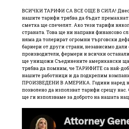
ВСИЧКИ ТАРИФИ СА ВСЕ ОЩЕ В СИЛА! Днес с
нашите тарифи трябва да бъдат премахнати
сметка ще спечелят. Ако тези тарифи няко
страната. Това ще ни направи финансово с
няма да толерират огромни търговски деф
бариери от други страни, независимо дали 
производители, фермери и всички останали.
ще унищожи Съединените американски щати
трябва да помним, че ТАРИФИТЕ са най-доб
нашите работници и да подкрепим компани
ПРОИЗВЕДЕНИ В АМЕРИКА. Години наред на
позволено да използват тарифи срещу нас.
ще ги използваме за доброто на нашата на