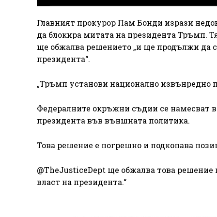
Главният прокурор Пам Бонди изрази недо
да блокира митата на президента Тръмп. Т
ще обжалва решението „и ще продължи да се
президента“.
„Тръмп установи национално извънредно п
Федералните окръжни съдии се намесват в
президента във външната политика.
Това решение е погрешно и подкопава пози
@TheJusticeDept ще обжалва това решение 
власт на президента.“