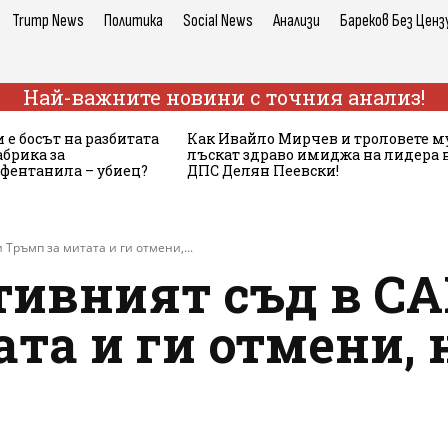
Trump News
Политика
Social News
Анализи
Бареков Без Ценз
Най-важните новини с точния анализ!
 е босът на разбитата
Как Ивайло Мирчев и троловете м
брика за
лъскат здраво имиджа на лидера 
 фентанила – убиец?
ДПС Делян Пеевски!
Тръмп за митата и ги отмени,...
тивният съд в С
та и ги отмени, 