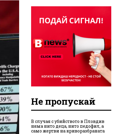
Не пропускай
В случая с убийството в Пловдив
няма нито деца, нито педофил, а
само жертви на криворазбраната