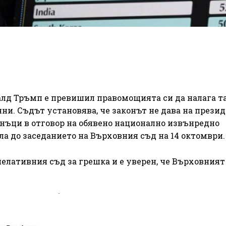
алд Тръмп е превишил правомощията си да налага т
нни. Съдът установява, че законът не дава на прези
нъци в отговор на обявено национално извънредно
ла до заседанието на Върховния съд на 14 октомври.
елативния съд за грешка и е уверен, че Върховният