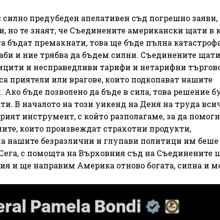
илно предубеден апелативен съд погрешно заяви, 
, но те знаят, че Съединените американски щати в 
га бъдат премахнати, това ще бъде пълна катастрофа
лаби и ние трябва да бъдем силни. Съединените щати
ицити и несправедливи тарифи и нетарифни търгов
са приятели или врагове, които подкопават нашите
 Ако бъде позволено да бъде в сила, това решение б
. В началото на този уикенд на Деня на труда вси
рият инструмент, с който разполагаме, за да помог
ите, които произвеждат страхотни продукти,
 нашите безразлични и глупави политици им беше
 Сега, с помощта на Върховния съд на Съединените 
ция и ще направим Америка отново богата, силна и м