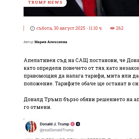
TRUMP NEWS
събота, 30 август 2025 - 11:10 ч.
262
Автор
Мария Алексиева
Апелативен съд на САЩ постанови, че Дон
като определи повечето от тях като незако
правомощия да налага тарифи, мита или да
положение. Тарифите обаче ще останат в си
Доналд Тръмп бързо обяви решението на ап
го отмени.