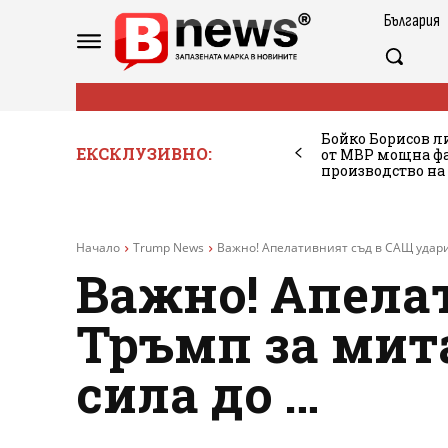
България
Бойко Борисов ли
ЕКСКЛУЗИВНО:
от МВР мощна фа
производство на
Начало
Trump News
Важно! Апелативният съд в САЩ удари 
Важно! Апела
Тръмп за мита
сила до …