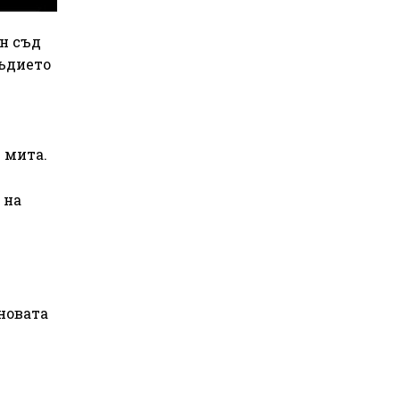
н съд
съдието
 мита.
 на
новата