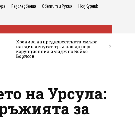
ура
Разследвания
Светът и Русия
НюзКурник
Хроника на предизвестената смърт
и
на един депутат, тръгнал да пере
корупционния имидж на Бойко
Борисов
то на Урсула:
оръжията за