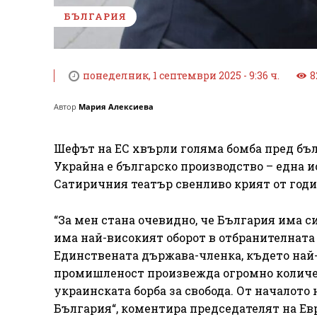
БЪЛГАРИЯ
понеделник, 1 септември 2025 - 9:36 ч.
8
Автор
Мария Алексиева
Шефът на ЕС хвърли голяма бомба пред бълг
Украйна е българско производство – една 
Сатиричния театър свенливо крият от годи
“За мен стана очевидно, че България има 
има най-високият оборот в отбранителната
Единствената държава-членка, където най-
промишленост произвежда огромно количест
украинската борба за свобода. От началото 
България“, коментира председателят на Ев