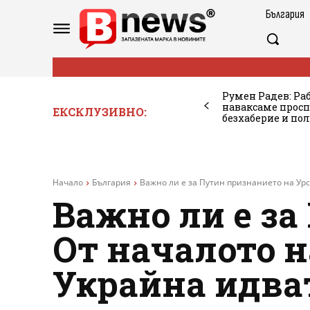
България
Румен Радев: Ра
наваксаме просп
ЕКСКЛУЗИВНО:
безхаберие и по
Начало
България
Важно ли е за Путин признанието на Урсу
Важно ли е за
От началото н
Украйна идват