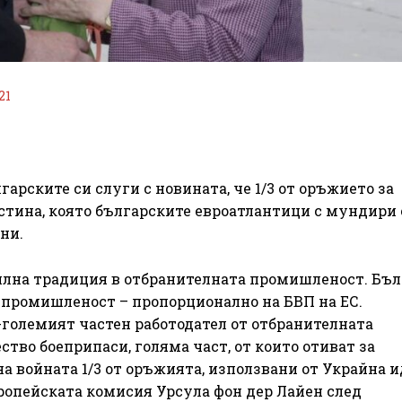
21
арските си слуги с новината, че 1/3 от оръжието за
истина, която българските евроатлантици с мундири 
ни.
силна традиция в отбранителната промишленост. Бъ
 промишленост – пропорционално на БВП на ЕС.
големият частен работодател от отбранителната
во боеприпаси, голяма част, от които отиват за
на войната 1/3 от оръжията, използвани от Украйна и
ропейската комисия Урсула фон дер Лайен след