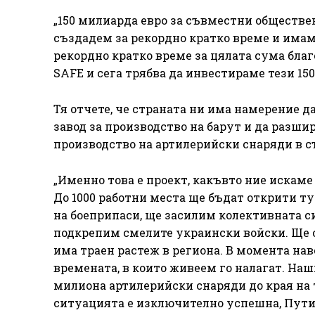
„150 милиарда евро за съвместни обществен
създадем за рекордно кратко време и имам
рекордно кратко време за цялата сума благ
SAFE и сега трябва да инвестираме тези 15
Тя отчете, че страната ни има намерение д
завод за производство на барут и да разши
производство на артилерийски снаряди в с
„Именно това е проект, какъвто ние искаме
До 1000 работни места ще бъдат открити ту
на боеприпаси, ще засилим колективната с
подкрепим смелите украински войски. Ще с
има траен растеж в региона. В момента на
времената, в които живеем го налагат. На
милиона артилерийски снаряди до края на та
ситуацията е изключително успешна, Путин