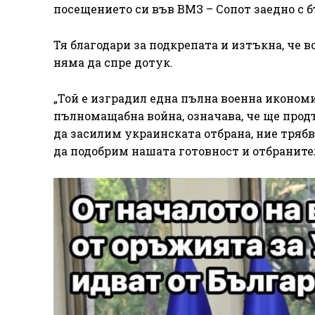
посещението си във ВМЗ – Сопот заедно с 
Тя благодари за подкрепата и изтъкна, че 
няма да спре дотук.
„Той е изградил една пълна военна иконом
пълномащабна война, означава, че ще прод
да засилим украинската отбрана, ние трябв
да подобрим нашата готовност и отбранител