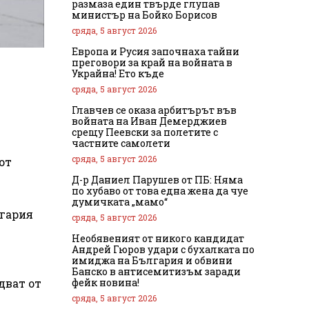
размаза един твърде глупав
министър на Бойко Борисов
сряда, 5 август 2026
Европа и Русия започнаха тайни
преговори за край на войната в
Украйна! Ето къде
сряда, 5 август 2026
Главчев се оказа арбитърът във
войната на Иван Демерджиев
срещу Пеевски за полетите с
частните самолети
сряда, 5 август 2026
от
Д-р Даниел Парушев от ПБ: Няма
по хубаво от това една жена да чуе
думичката „мамо“
лгария
сряда, 5 август 2026
Необявеният от никого кандидат
Андрей Гюров удари с бухалката по
имиджа на България и обвини
Банско в антисемитизъм заради
фейк новина!
дват от
сряда, 5 август 2026