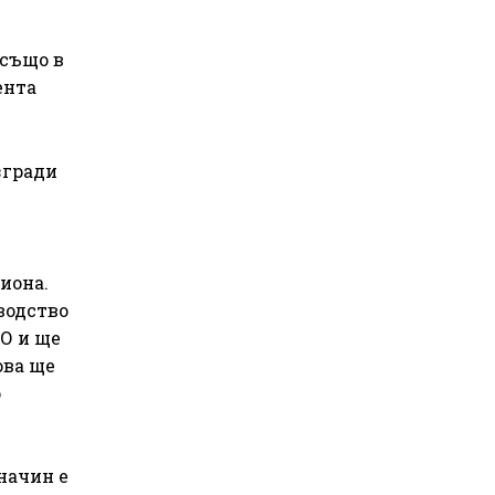
 също в
ента
згради
иона.
водство
О и ще
ова ще
о
начин е