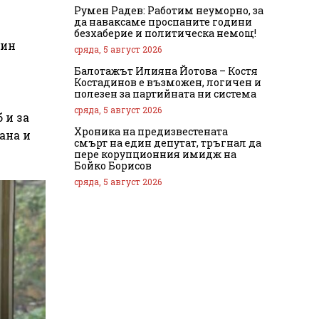
Румен Радев: Работим неуморно, за
да наваксаме проспаните години
безхаберие и политическа немощ!
тин
сряда, 5 август 2026
Балотажът Илияна Йотова – Костя
Костадинов е възможен, логичен и
полезен за партийната ни система
сряда, 5 август 2026
 и за
Хроника на предизвестената
ана и
смърт на един депутат, тръгнал да
пере корупционния имидж на
Бойко Борисов
сряда, 5 август 2026