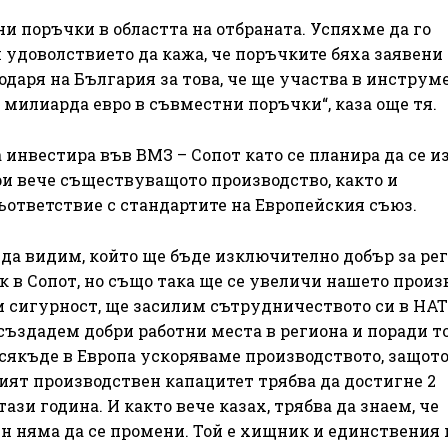
и поръчки в областта на отбраната. Успяхме да го
 удоволствието да кажа, че поръчките бяха заявени
одаря на България за това, че ще участва в инструм
0 милиарда евро в съвместни поръчки“, каза още тя.
а инвестира във ВМЗ – Сопот като се планира да се и
ри вече съществуващото производство, както и
ъответствие с стандартите на Европейския съюз.
 да видим, който ще бъде изключително добър за рег
к в Сопот, но също така ще се увеличи нашето произ
и сигурност, ще засилим сътрудничеството си в НАТ
ъздадем добри работни места в региона и поради т
всякъде в Европа ускоряваме производството, защот
шият производствен капацитет трябва да достигне 2
зи година. И както вече казах, трябва да знаем, че
 няма да се промени. Той е хищник и единствения 