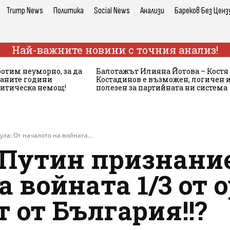
Trump News
Политика
Social News
Анализи
Бареков Без Ценз
Най-важните новини с точния анализ!
ботим неуморно, за да
Балотажът Илияна Йотова – Костя
аните години
Костадинов е възможен, логичен 
литическа немощ!
полезен за партийната ни система
ла: От началото на войната...
 Путин признание
а войната 1/3 от 
 от България!!?