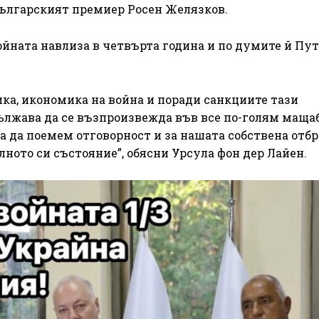
българският премиер Росен Желязков.
войната навлиза в четвърта година и по думите й Пу
ика, икономика на война и поради санкциите тази
ължава да се възпроизвежда във все по-голям мащаб
а да поемем отговорност и за нашата собствена отбр
ното си състояние”, обясни Урсула фон дер Лайен.