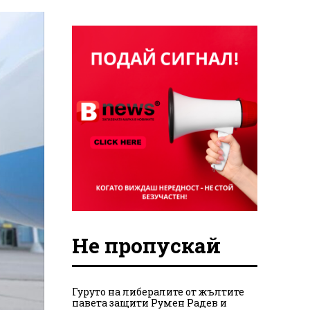
Не пропускай
Гуруто на либералите от жълтите
павета защити Румен Радев и