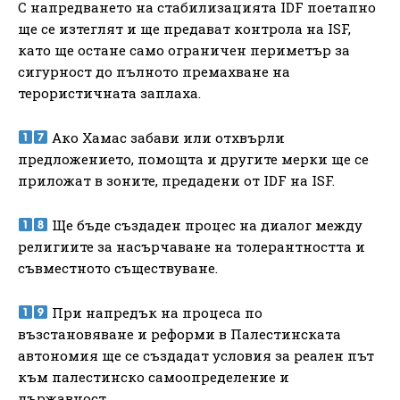
С напредването на стабилизацията IDF поетапно
ще се изтеглят и ще предават контрола на ISF,
като ще остане само ограничен периметър за
сигурност до пълното премахване на
терористичната заплаха.
Ако Хамас забави или отхвърли
предложението, помощта и другите мерки ще се
приложат в зоните, предадени от IDF на ISF.
Ще бъде създаден процес на диалог между
религиите за насърчаване на толерантността и
съвместното съществуване.
При напредък на процеса по
възстановяване и реформи в Палестинската
автономия ще се създадат условия за реален път
към палестинско самоопределение и
държавност.