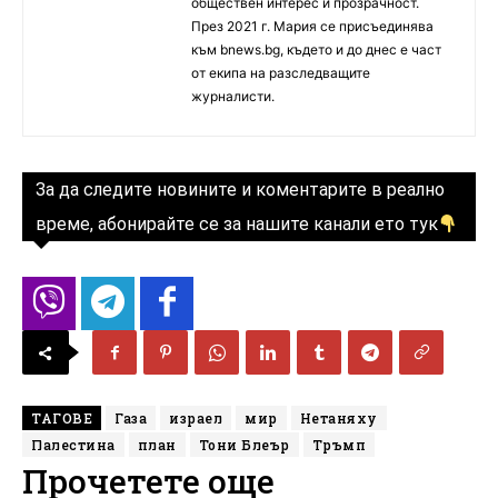
обществен интерес и прозрачност.
През 2021 г. Мария се присъединява
към bnews.bg, където и до днес е част
от екипа на разследващите
журналисти.
За да следите новините и коментарите в реално
време, абонирайте се за нашите канали ето тук
ТАГОВЕ
Газа
израел
мир
Нетаняху
Палестина
план
Тони Блеър
Тръмп
Прочетете още