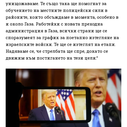
унищожаваме. Те също така ще помогнат за
обучението на местните полицейски сили в
районите, които обсъждаме в момента, особено в
и около Газа. Работейки с новата преходна
администрация в Газа, всички страни ще се
споразумеят за график за поетапно изтегляне на
израелските войски. Те ще се изтеглят на етапи.
Надяваме се, че стрелбата ще спре, докато се
движим към постигането на тези цели.“