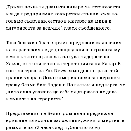
„Тръмп похвали двамата лидери за готовността
им да предприемат конкретни стъпки към по-
голямо сътрудничество в интерес на мира и
сигурността за всички“, гласи съобщението.
Това бележи обрат спрямо предишни изявления
на израелския лидер, според които страната му
има пълното право да атакува лидерите на
Хамас, включително на територията на Катар. В
свое интервю за Fox News само ден по-рано той
сравни удара в Доха с американската операция
срещу Осама бин Ладен в Пакистан и подчерта, че
„нито една уважаваща себе си държава не дава
имунитет на терористи“.
Представеният в Белия дом план предвижда
връщане на всички заложници, живи и мъртви, в
рамките на 72 часа след публичното му