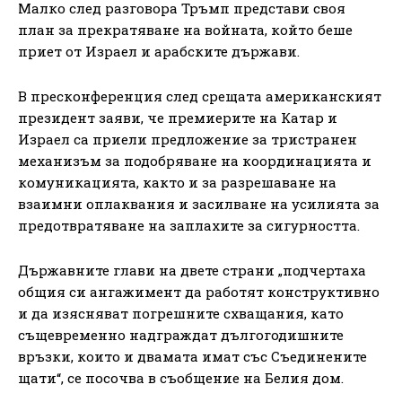
Малко след разговора Тръмп представи своя
план за прекратяване на войната, който беше
приет от Израел и арабските държави.
В пресконференция след срещата американският
президент заяви, че премиерите на Катар и
Израел са приели предложение за тристранен
механизъм за подобряване на координацията и
комуникацията, както и за разрешаване на
взаимни оплаквания и засилване на усилията за
предотвратяване на заплахите за сигурността.
Държавните глави на двете страни „подчертаха
общия си ангажимент да работят конструктивно
и да изясняват погрешните схващания, като
същевременно надграждат дългогодишните
връзки, които и двамата имат със Съединените
щати“, се посочва в съобщение на Белия дом.