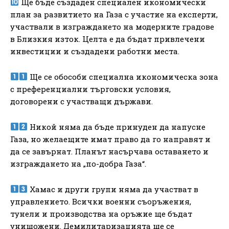
Ще бъде създаден специален икономически
план за развитието на Газа с участие на експерти,
участвали в изграждането на модерните градове
в Близкия изток. Целта е да бъдат привлечени
инвестиции и създадени работни места.
Ще се обособи специална икономическа зона
с преференциални търговски условия,
договорени с участващи държави.
Никой няма да бъде принуден да напусне
Газа, но желаещите имат право да го направят и
да се завърнат. Планът насърчава оставането и
изграждането на „по-добра Газа“.
Хамас и други групи няма да участват в
управлението. Всички военни съоръжения,
тунели и производства на оръжие ще бъдат
унищожени. Демилитаризацията ще се