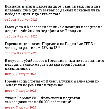
Войната, митата, паметниците … как Тръмп затъна в
плаващи пясъци! Съветват го да обяви символична
победа в Иран и да бяга от там
събота, 8 август 2026
Емануела и Карбовски скочиха с позиция в защита на
децата – убийци на педофили от Пловдив
събота, 8 август 2026
Гореща социология: Партията на Радев бие ГЕРБ с
четворна разлика – 43% на 12 !!!
събота, 8 август 2026
В случая с убийството в Пловдив няма нито деца, нито
педофил, а само жертви на криворазбраната
цивилизация
петък, 7 август 2026
Гореща социология от Киев: Залужни мачка мощно
Зеленски по рейтинг в Украйна!
петък, 7 август 2026
Ужас в Европа! WSJ: Фолксваген подготвя
съкращаването на 50 000 работници!
петък, 7 август 2026