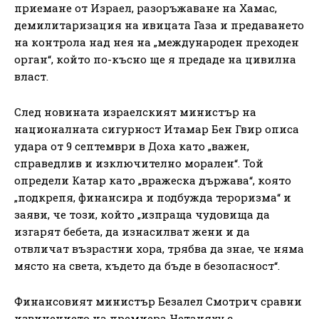
приемане от Израел, разоръжаване на Хамас,
демилитаризация на ивицата Газа и предаването
на контрола над нея на „международен преходен
орган“, който по-късно ще я предаде на цивилна
власт.
След новината израелският министър на
националната сигурност Итамар Бен Гвир описа
удара от 9 септември в Доха като „важен,
справедлив и изключително морален“. Той
определи Катар като „вражеска държава“, която
„подкрепя, финансира и подбужда тероризма“ и
заяви, че този, който „изпраща чудовища да
изгарят бебета, да изнасилват жени и да
отвличат възрастни хора, трябва да знае, че няма
място на света, където да бъде в безопасност“.
Финансовият министър Безалел Смотрич сравни
извинението на премиера Нетаняху с