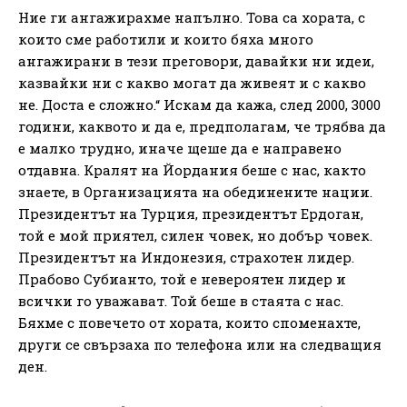
Ние ги ангажирахме напълно. Това са хората, с
които сме работили и които бяха много
ангажирани в тези преговори, давайки ни идеи,
казвайки ни с какво могат да живеят и с какво
не. Доста е сложно.“ Искам да кажа, след 2000, 3000
години, каквото и да е, предполагам, че трябва да
е малко трудно, иначе щеше да е направено
отдавна. Кралят на Йордания беше с нас, както
знаете, в Организацията на обединените нации.
Президентът на Турция, президентът Ердоган,
той е мой приятел, силен човек, но добър човек.
Президентът на Индонезия, страхотен лидер.
Прабово Субианто, той е невероятен лидер и
всички го уважават. Той беше в стаята с нас.
Бяхме с повечето от хората, които споменахте,
други се свързаха по телефона или на следващия
ден.