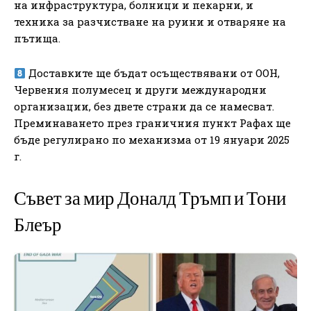
на инфраструктура, болници и пекарни, и
техника за разчистване на руини и отваряне на
пътища.
Доставките ще бъдат осъществявани от ООН,
Червения полумесец и други международни
организации, без двете страни да се намесват.
Преминаването през граничния пункт Рафах ще
бъде регулирано по механизма от 19 януари 2025
г.
Съвет за мир Доналд Тръмп и Тони
Блеър