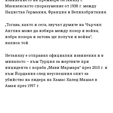
Мюнхенското споразумение от 1938 г. между
Нацистка Германия, Франция и Великобритания.
„Тогава, както и сега, звучат думите на Чърчил:
Англия може да избира между позор и война;
избра позора и затова ще получи и война“,
написа той.
Нетаняху е отправял официални извинения и в
миналото – към Турция за жертвите при
инцидента с кораба „Мави Мармара“ през 2010 г. и
към Йордания след неуспешния опит за
убийство на лидера на Хамас Халед Машал в
Аман през 1997 г.