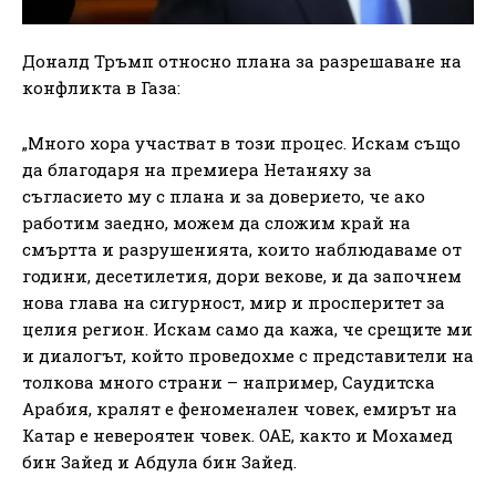
Доналд Тръмп относно плана за разрешаване на
конфликта в Газа:
„Много хора участват в този процес. Искам също
да благодаря на премиера Нетаняху за
съгласието му с плана и за доверието, че ако
работим заедно, можем да сложим край на
смъртта и разрушенията, които наблюдаваме от
години, десетилетия, дори векове, и да започнем
нова глава на сигурност, мир и просперитет за
целия регион. Искам само да кажа, че срещите ми
и диалогът, който проведохме с представители на
толкова много страни – например, Саудитска
Арабия, кралят е феноменален човек, емирът на
Катар е невероятен човек. ОАЕ, както и Мохамед
бин Зайед и Абдула бин Зайед.