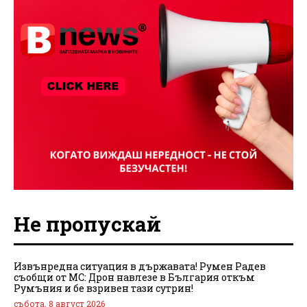
Не пропускай
Извънредна ситуация в държавата! Румен Радев
съобщи от МС: Дрон навлезе в България откъм
Румъния и бе взривен тази сутрин!
събота, 8 август 2026