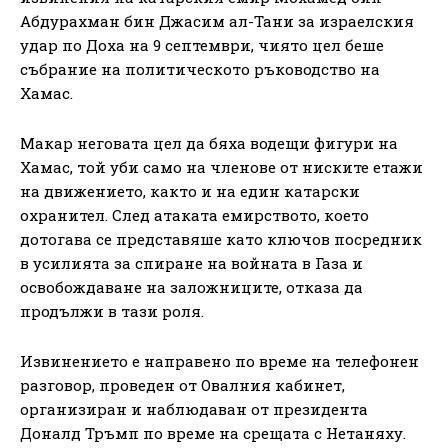
Абдурахман бин Джасим ал-Тани за израелския
удар по Доха на 9 септември, чиято цел беше
събрание на политическото ръководство на
Хамас.
Макар неговата цел да бяха водещи фигури на
Хамас, той уби само на членове от ниските етажи
на движението, както и на един катарски
охранител. След атаката емирството, което
дотогава се представяше като ключов посредник
в усилията за спиране на войната в Газа и
освобождаване на заложниците, отказа да
продължи в тази роля.
Извинението е направено по време на телефонен
разговор, проведен от Овалния кабинет,
организиран и наблюдаван от президента
Доналд Тръмп по време на срещата с Нетаняху.