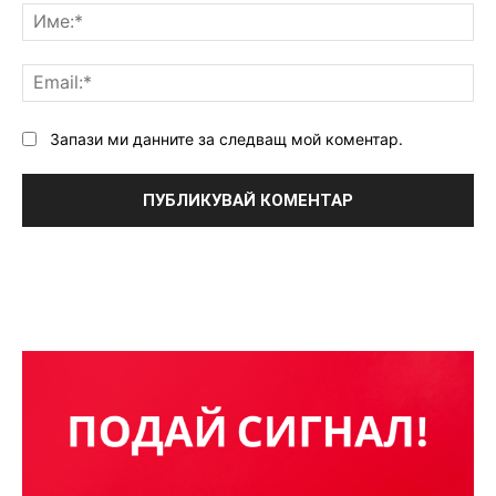
Им
Ema
Запази ми данните за следващ мой коментар.