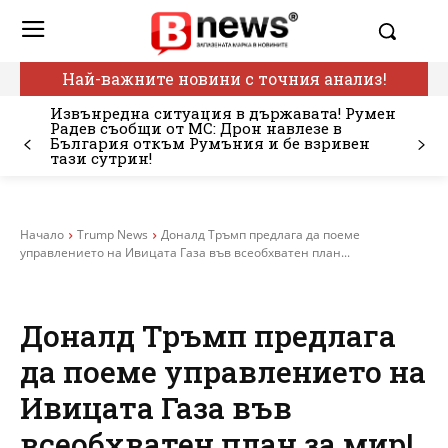
Най-важните новини с точния анализ!
Извънредна ситуация в държавата! Румен
Радев съобщи от МС: Дрон навлезе в
България откъм Румъния и бе взривен
тази сутрин!
Начало
Trump News
Доналд Тръмп предлага да поеме
управлението на Ивицата Газа във всеобхватен план...
Доналд Тръмп предлага
да поеме управлението на
Ивицата Газа във
всеобхватен план за мир!