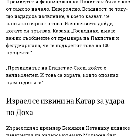
Премиерът и фелдмаршал на Пакистан бяха с нас
от самото начало. Невероятно. Всъщност, те току-
що издадоха изявление, в което казват, че
напълно вярват в това. Изявлението дойде,
когато си тръгвах. Казаха: „Господине, имате
важно съобщение от премиера на Пакистан и
фелдмаршала, че те подкрепят това на 100
процента.“
„Президентът на Египет ас-Сиси, който е
великолепен. И това са хората, които опознах
през годините.“
Израел се извини на Катар за удара
по Доха
Израелският премиер Бенямин Нетаняху поднесе
извинения на катарския емир Мохамед бин