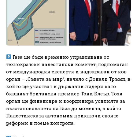
Газа ще бъде временно управлявана от
технократски палестински комитет, подпомаган
от международни експерти и надзираван от нов
орган – „Съвета за мир“, начело с Доналд Тръмп, в
който ще участват и държавни лидери като
бившият британски премиер Тони Блеър. Този
орган ще финансира и координира усилията за
възстановяването на Газа до момента, в който
Палестинската автономия приключи своите
реформи и поеме контрола.