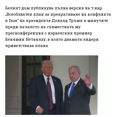
Белият дом публикува пълна версия на т.нар.
„Всеобхватен план за прекратяване на конфликта
в Газа“ на президента Доналд Тръмп в минутите
преди началото на съвместната му
пресконференция с израелския премиер
Бенямин Нетаняху, в която двамата лидери
приветстваха плана.