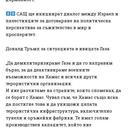
САЩ ще инициират диалог между Израел и
палестинците за договаряне на политическа
перспектива за съжителство в мир и
просперитет.
Доналд Тръмп за ситуацията в ивицата Газа:
„Да демилитаризираме Газа и да го направим
бързо, за да деактивираме военните
възможности на Хамас и всички други
терористични организации.
И ние разчитаме на страните, които споменах, да
се борят с Хамас. Чувал съм, че Хамас също иска
да постигне това и да унищожи цялата
терористична инфраструктура, включително
тунели и оръжейни фабрики. Те имат голям
производствен капацитет, който ние