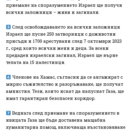
приемане на споразумението Израел ще получи
всички заложници – живи и загинали.
След освобождаването на всички заложници
Израел ще пусне 250 затворници с доживотни
присъди и 1700 арестувани след 7 октомври 2023
г., сред които всички жени и деца. За всеки
предаден израелски загинал, Израел ще върне
телата на 15 палестинци.
Членове на Хамас, съгласни да се ангажират с
мирно съжителство и разоръжаване, ще получат
амнистия. Тези, които искат да напуснат Газа, ще
имат гарантиран безопасен коридор.
Веднага след приемане на споразумението в
ивицата Газа ще бъде доставена мащабна
хуманитарна помощ, включваща възстановяване