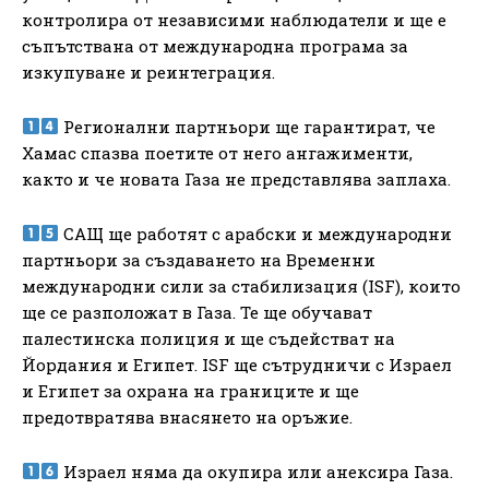
контролира от независими наблюдатели и ще е
съпътствана от международна програма за
изкупуване и реинтеграция.
Регионални партньори ще гарантират, че
Хамас спазва поетите от него ангажименти,
както и че новата Газа не представлява заплаха.
САЩ ще работят с арабски и международни
партньори за създаването на Временни
международни сили за стабилизация (ISF), които
ще се разположат в Газа. Те ще обучават
палестинска полиция и ще съдействат на
Йордания и Египет. ISF ще сътрудничи с Израел
и Египет за охрана на границите и ще
предотвратява внасянето на оръжие.
Израел няма да окупира или анексира Газа.