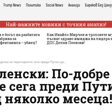
Trump News
Политика
Social News
Анализи
Бареков Без Ценз
Най-важните новини с точния анализ!
 е босът на разбитата
Как Ивайло Мирчев и троловете м
брика за
лъскат здраво имиджа на лидера 
 фентанила – убиец?
ДПС Делян Пеевски!
делка за териториите сега преди Путин да...
ленски: По-добре
е сега преди Пут
 няколко месеца