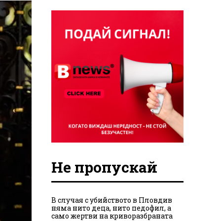
Не пропускай
В случая с убийството в Пловдив
няма нито деца, нито педофил, а
само жертви на криворазбраната