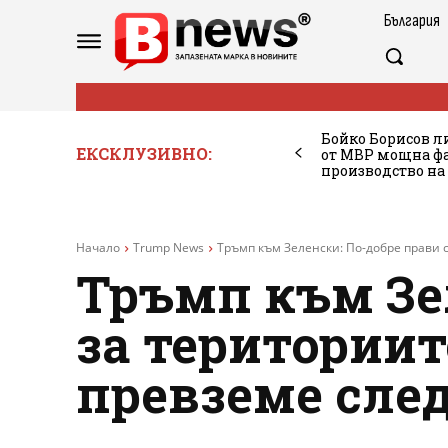
България
Бойко Борисов ли
ЕКСКЛУЗИВНО:
от МВР мощна фа
производство на
Начало
Trump News
Тръмп към Зеленски: По-добре прави с
Тръмп към Зе
за териториит
превземе след