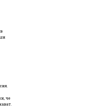
 в
сши
сия.
и, че
жават.