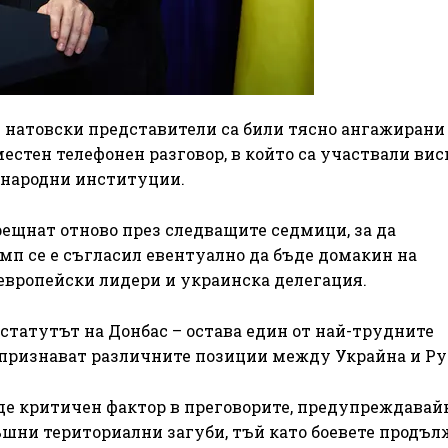
и натовски представители са били тясно ангажирани
местен телефонен разговор, в който са участвали ви
ународни институции.
срещнат отново през следващите седмици, за да
мп се е съгласил евентуално да бъде домакин на
европейски лидери и украинска делегация.
статутът на Донбас – остава един от най-трудните
 признават различните позиции между Украйна и Ру
е критичен фактор в преговорите, предупреждавайк
ъшни териториални загуби, тъй като боевете продъл