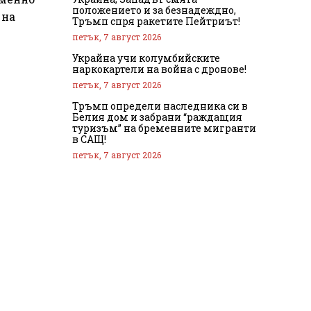
положението и за безнадеждно,
 на
Тръмп спря ракетите Пейтриът!
петък, 7 август 2026
Украйна учи колумбийските
наркокартели на война с дронове!
петък, 7 август 2026
Тръмп определи наследника си в
Белия дом и забрани “раждащия
туризъм” на бременните мигранти
в САЩ!
петък, 7 август 2026