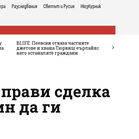
ура
Разследвания
Светът и Русия
НюзКурник
у
BLIFE: Пеевски отказа частните
на
джетове и хвана Тюркиш еърлайнс
като останалите граждани
 прави сделка
ин да ги
!