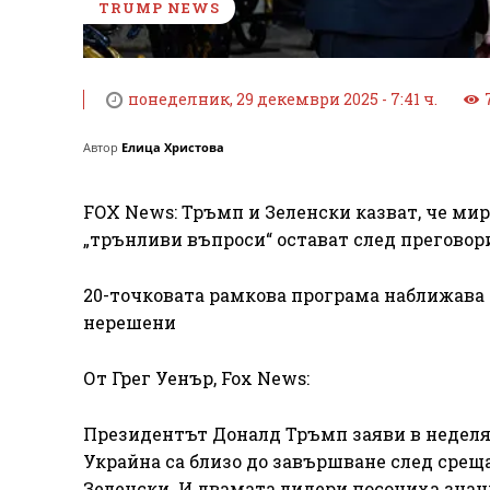
TRUMP NEWS
понеделник, 29 декември 2025 - 7:41 ч.
Автор
Елица Христова
FOX News: Тръмп и Зеленски казват, че мир
„трънливи въпроси“ остават след преговор
20-точковата рамкова програма наближава 
нерешени
От Грег Уенър, Fox News:
Президентът Доналд Тръмп заяви в неделя,
Украйна са близо до завършване след сре
Зеленски. И двамата лидери посочиха знач