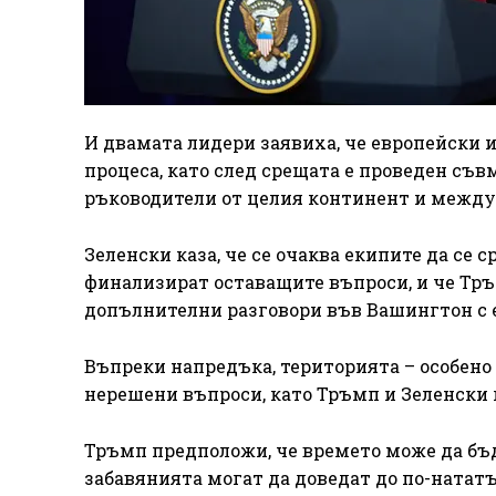
И двамата лидери заявиха, че европейски 
процеса, като след срещата е проведен съв
ръководители от целия континент и межд
Зеленски каза, че се очаква екипите да се 
финализират оставащите въпроси, и че Тръ
допълнителни разговори във Вашингтон с 
Въпреки напредъка, територията – особено 
нерешени въпроси, като Тръмп и Зеленски
Тръмп предположи, че времето може да бъд
забавянията могат да доведат до по-натат