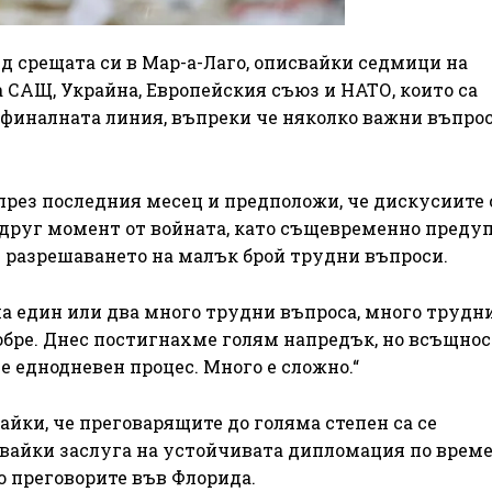
д срещата си в Мар-а-Лаго, описвайки седмици на
 САЩ, Украйна, Европейския съюз и НАТО, които са
финалната линия, въпреки че няколко важни въпро
 през последния месец и предположи, че дискусиите 
 друг момент от войната, като същевременно предуп
 разрешаването на малък брой трудни въпроси.
ма един или два много трудни въпроса, много трудн
обре. Днес постигнахме голям напредък, но всъщнос
е еднодневен процес. Много е сложно.“
йки, че преговарящите до голяма степен са се
авайки заслуга на устойчивата дипломация по време
 преговорите във Флорида.