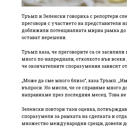
Тръмп и Зеленски говориха с репортери сле
преговори с участието на представители на
доближили потенциалната мирна рамка до 
остават нерешени.
Тръмп каза, че преговорите са се засилили
много по-напреднали, отколкото във всеки
че окончателните споразумения зависят от
„Може да сме много близо“, каза Тръмп. „И
въпроси. Но мисля, че се справяме много д
направихме през последния месец. Това не 
Зеленски повтори тази оценка, потвърждава
споразумели за рамката на сделката и отд
множество международни срещи, довели до