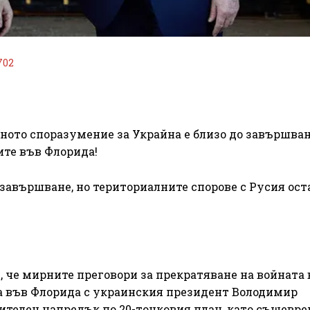
702
ното споразумение за Украйна е близо до завършван
ите във Флорида!
завършване, но териториалните спорове с Русия ост
 че мирните преговори за прекратяване на войната 
ща във Флорида с украинския президент Володимир
ителен напредък по 20-точковия план, като същевр