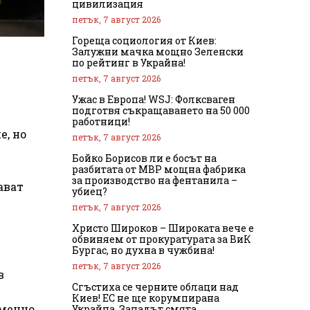
цивилизация
петък, 7 август 2026
Гореща социология от Киев:
Залужни мачка мощно Зеленски
по рейтинг в Украйна!
петък, 7 август 2026
Ужас в Европа! WSJ: Фолксваген
подготвя съкращаването на 50 000
работници!
е, но
петък, 7 август 2026
Бойко Борисов ли е босът на
разбитата от МВР мощна фабрика
за производство на фентанила –
ават
убиец?
петък, 7 август 2026
Христо Широков – Широката вече е
обвиняем от прокуратурата за ВиК
Бургас, но духна в чужбина!
петък, 7 август 2026
в
Сгъстиха се черните облаци над
Киев! ЕС не ще корумпирана
еменно
Украйна, Западът смята