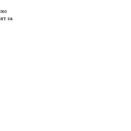
лно
ят за