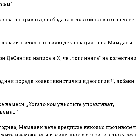
зъм“.
вава на правата, свободата и достойнството на чов
 изрази тревога относно декларацията на Мамдани.
н ДеСантис написа в X, че „топлината“ на колектив
години поради колективистични идеологии?“, добави
 се намеси: „Когато комунистите управляват,
немат.“
 година, Мамдани вече предприе няколко противоре
ските наемодатели и жилищното строителство чрез 