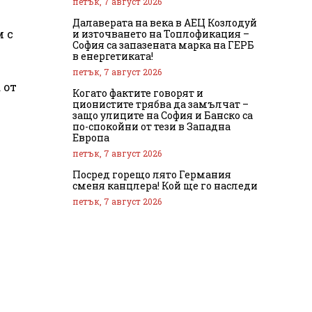
петък, 7 август 2026
Далаверата на века в АЕЦ Козлодуй
 с
и източването на Топлофикация –
София са запазената марка на ГЕРБ
в енергетиката!
петък, 7 август 2026
 от
Когато фактите говорят и
ционистите трябва да замълчат –
защо улиците на София и Банско са
по-спокойни от тези в Западна
Европа
петък, 7 август 2026
Посред горещо лято Германия
сменя канцлера! Кой ще го наследи
петък, 7 август 2026