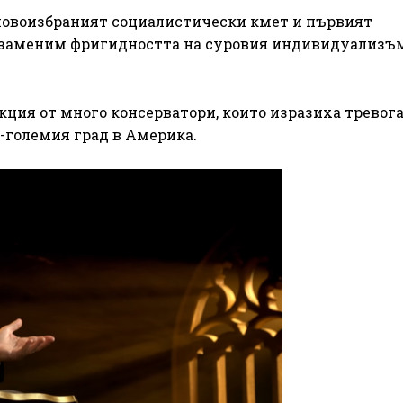
новоизбраният социалистически кмет и първият
 заменим фригидността на суровия индивидуализъм
кция от много консерватори, които изразиха тревога
й-големия град в Америка.