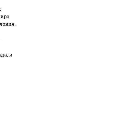
с
сира
ловия.
а
да, и