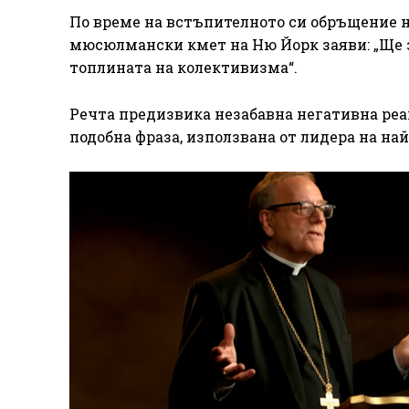
По време на встъпителното си обръщение 
мюсюлмански кмет на Ню Йорк заяви: „Ще
топлината на колективизма“.
Речта предизвика незабавна негативна реа
подобна фраза, използвана от лидера на на