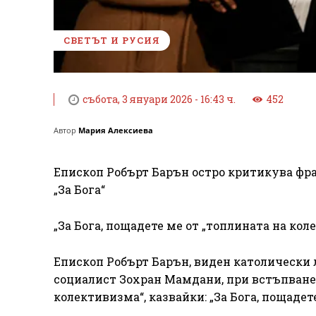
СВЕТЪТ И РУСИЯ
събота, 3 януари 2026 - 16:43 ч.
452
Автор
Мария Алексиева
Епископ Робърт Барън остро критикува фра
„За Бога“
„За Бога, пощадете ме от „топлината на кол
Епископ Робърт Барън, виден католически л
социалист Зохран Мамдани, при встъпване
колективизма“, казвайки: „За Бога, пощадете