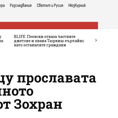
ура
Разследвания
Светът и Русия
НюзКурник
у
BLIFE: Пеевски отказа частните
на
джетове и хвана Тюркиш еърлайнс
като останалите граждани
щу прославата
лното
от Зохран