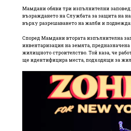
Мамдани обяви три изпълнителни заповеди
възраждането на Службата за защита на на
върху разрешаването на жалби и подвеждан
Според Мамдани втората изпълнителна зап
инвентаризация на земята, предназначена д
жилищното строителство. Той каза, че рабо
ще идентифицира места, подходящи за жили