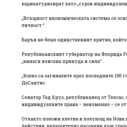
карикатуризират като „суров индивидуали
„Всъщност икономическата система се осно
личност.“
Барън не беше единственият критик, който
Републиканският губернатор на Флорида Ро
„винаги изисква принуда и сила“.
„Колко са загиналите през последните 100 
ДеСантис.
Сенатор Тед Круз, републиканец от Тексас,
индивидуалните права – неизменно – се от
Откакто положи клетва в полунощ на Нова
действия, включително насочени към град