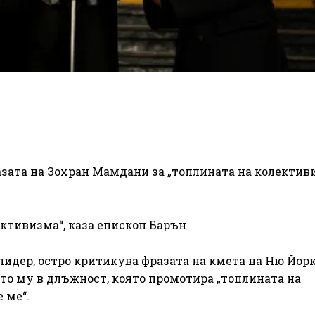
зата на Зохран Мамдани за „топлината на колективи
ективизма“, каза епископ Барън
идер, остро критикува фразата на кмета на Ню Йорк
то му в длъжност, която промотира „топлината на
 ме“.