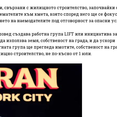
, свързани с жилищното строителство, започвайки 
емателите към кмета, която според него ще се фоку
ето на наемодателите под отговорност за опасни ус
овед създава работна група LIFT или инициатива з
а използва земя, собственост на града, и да ускори
тната група ще прегледа имотите, собственост на гра
щно строителство, не по-късно от 1 юли.