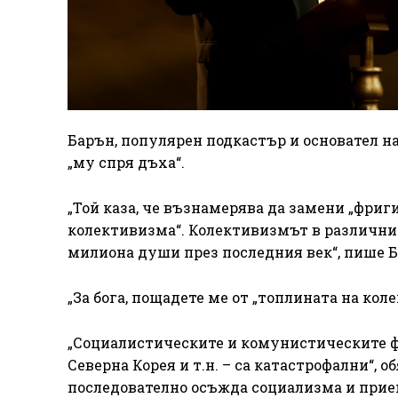
Барън, популярен подкастър и основател на 
„му спря дъха“.
„Той каза, че възнамерява да замени „фри
колективизма“. Колективизмът в различнит
милиона души през последния век“, пише Б
„За бога, пощадете ме от „топлината на кол
„Социалистическите и комунистическите фо
Северна Корея и т.н. – са катастрофални“, 
последователно осъжда социализма и прие