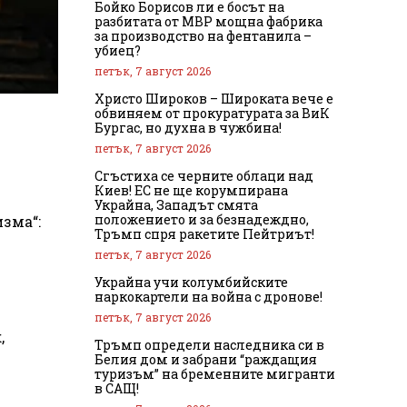
Бойко Борисов ли е босът на
разбитата от МВР мощна фабрика
за производство на фентанила –
убиец?
петък, 7 август 2026
Христо Широков – Широката вече е
обвиняем от прокуратурата за ВиК
Бургас, но духна в чужбина!
петък, 7 август 2026
Сгъстиха се черните облаци над
Киев! ЕС не ще корумпирана
Украйна, Западът смята
положението и за безнадеждно,
зма“:
Тръмп спря ракетите Пейтриът!
петък, 7 август 2026
Украйна учи колумбийските
наркокартели на война с дронове!
петък, 7 август 2026
,
Тръмп определи наследника си в
Белия дом и забрани “раждащия
туризъм” на бременните мигранти
в САЩ!