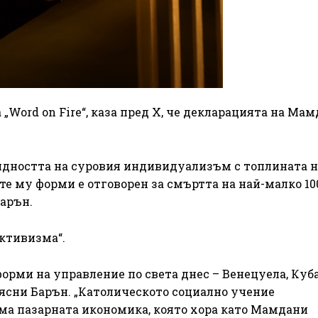
„Word on Fire“, каза пред X, че декларацията на Ма
гидността на суровия индивидуализъм с топлината н
е му форми е отговорен за смъртта на най-малко 10
арън.
ективизма“.
рми на управление по света днес – Венецуела, Куба
обясни Барън. „Католическото социално учение
ма пазарната икономика, която хора като Мамдани