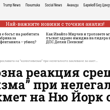
Trump News
Политика
Social News
Анализи
Бареков Без Ценз
Най-важните новини с точния анализ!
 е босът на разбитата
Как Ивайло Мирчев и троловете м
брика за
лъскат здраво имиджа на лидера 
 фентанила – убиец?
ДПС Делян Пеевски!
ославата на “колективизма” при нелегалното заклеване за кмет...
озна реакция сре
изма” при нелега
кмет на Ню Йорк 