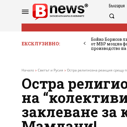
България
Бойко Борисов ли
ЕКСКЛУЗИВНО:
от МВР мощна фа
производство на
Начало
Светът и Русия
Остра религиозна реакция срещу пр
Остра религи
на “колектив
заклеване за 
Мамдани!