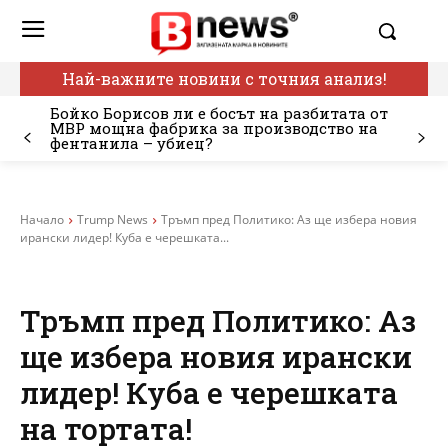
Най-важните новини с точния анализ!
Бойко Борисов ли е босът на разбитата от
МВР мощна фабрика за производство на
фентанила – убиец?
Начало
Trump News
Тръмп пред Политико: Аз ще избера новия
ирански лидер! Куба е черешката...
Тръмп пред Политико: Аз
ще избера новия ирански
лидер! Куба е черешката
на тортата!