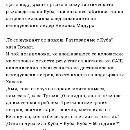
щати поддържат връзка с комунистическото
ръководство на Куба, тъй като нестабилността на
острова се засилва след залавянето на
венецуелския лидер Николас Мадуро.
„Те се нуждаят от помощ. Разговаряме с Куба“,
каза Тръмп.
И той предположи, че влошаващото се положение
на острова е отчасти резултат от натиска на САЩ,
включително прекъсването на доставките на
венецуелски петрол, които някога са поддържали
Хавана.
„Ами, това се случва заради моята намеса,
намесата“, каза Тръмп. „Очевидно, иначе нямаше
да имат този проблем. Прекъснахме целия
петрол, всички пари,… всичко, което идва от
Венецуела, която беше единственият източник.“
„Откога чувате за Куба – Куба, Куба – 50 години?“,