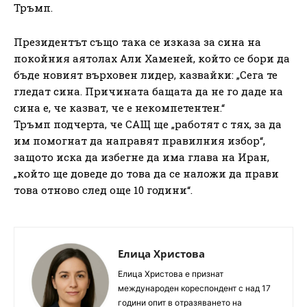
Тръмп.
Президентът също така се изказа за сина на
покойния аятолах Али Хаменей, който се бори да
бъде новият върховен лидер, казвайки: „Сега те
гледат сина. Причината бащата да не го даде на
сина е, че казват, че е некомпетентен.“
Тръмп подчерта, че САЩ ще „работят с тях, за да
им помогнат да направят правилния избор“,
защото иска да избегне да има глава на Иран,
„който ще доведе до това да се наложи да прави
това отново след още 10 години“.
Елица Христова
Елица Христова е признат
международен кореспондент с над 17
години опит в отразяването на