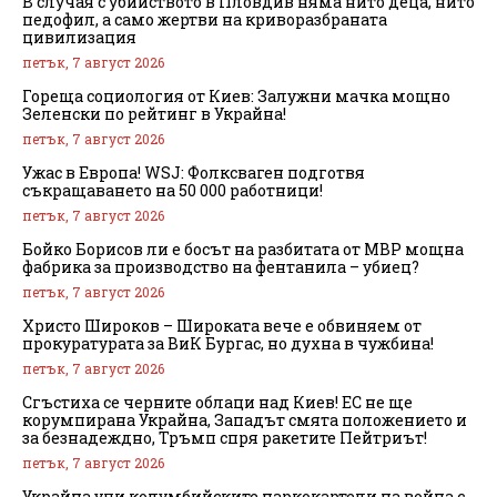
В случая с убийството в Пловдив няма нито деца, нито
педофил, а само жертви на криворазбраната
цивилизация
петък, 7 август 2026
Гореща социология от Киев: Залужни мачка мощно
Зеленски по рейтинг в Украйна!
петък, 7 август 2026
Ужас в Европа! WSJ: Фолксваген подготвя
съкращаването на 50 000 работници!
петък, 7 август 2026
Бойко Борисов ли е босът на разбитата от МВР мощна
фабрика за производство на фентанила – убиец?
петък, 7 август 2026
Христо Широков – Широката вече е обвиняем от
прокуратурата за ВиК Бургас, но духна в чужбина!
петък, 7 август 2026
Сгъстиха се черните облаци над Киев! ЕС не ще
корумпирана Украйна, Западът смята положението и
за безнадеждно, Тръмп спря ракетите Пейтриът!
петък, 7 август 2026
Украйна учи колумбийските наркокартели на война с