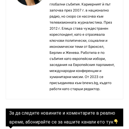
глобални събития. Кариерният ѝ път
започва през 2007 г. в национално
радио, но скоро се насочва към
телевизионната журналистика. През
2012 г. Елица става чуждестранен
кореспондент, като е отразявала
ключови политически, социални и
икономически теми от Брюксел,
Берлин и Женева. Работила е по
събития като европейски избори,
заседания на Европейския парламент,
международни конференции и
хуманитарни мисии. От 2023 се
присъединява към bnews.bg, където
работи като старши редактор.
За да следите новините и коментарите в реално
време, абонирайте се за нашите канали ето тук