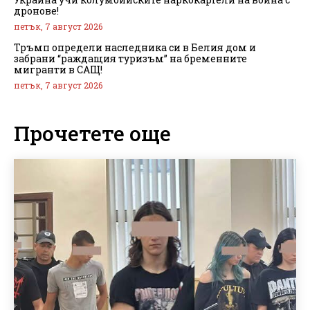
дронове!
петък, 7 август 2026
Тръмп определи наследника си в Белия дом и
забрани “раждащия туризъм” на бременните
мигранти в САЩ!
петък, 7 август 2026
Прочетете още