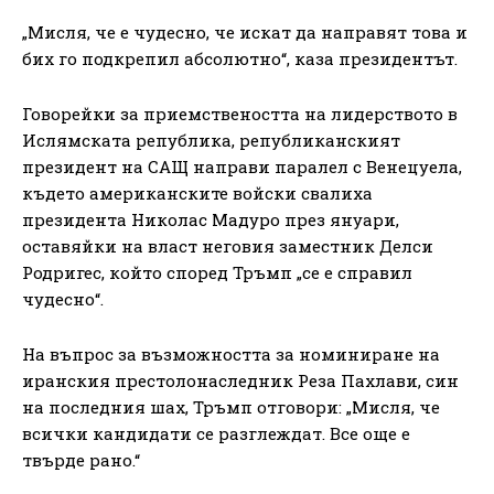
„Мисля, че е чудесно, че искат да направят това и
бих го подкрепил абсолютно“, каза президентът.
Говорейки за приемствеността на лидерството в
Ислямската република, републиканският
президент на САЩ направи паралел с Венецуела,
където американските войски свалиха
президента Николас Мадуро през януари,
оставяйки на власт неговия заместник Делси
Родригес, който според Тръмп „се е справил
чудесно“.
На въпрос за възможността за номиниране на
иранския престолонаследник Реза Пахлави, син
на последния шах, Тръмп отговори: „Мисля, че
всички кандидати се разглеждат. Все още е
твърде рано.“