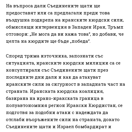
На въпроса дали Съединените щати ще
предоставят или са предлагали преди това
въздушна подкрепа на иранските кюрдски сили,
обмислящи интервенция в Западен Иран, Тръмп
отговори: „Не мога да ви кажа това“, но добави, че
целта на кюрдите ще бъде „победа“.
Според трима източника, запознати със
ситуацията, иранските кюрдски милиции са се
консултирали със Съединените щати през
последните дни дали и как да атакуват
иранските сили за сигурност в западната част на
страната. Иранската кюрдска коалиция,
базирана на ирано-иракската граница в
полуавтономния регион Иракски Кюрдистан, се
подготвя за подобни атаки с надеждата да
отслаби въоръжените сили на страната, докато
Съединените щати и Израел бомбардират и