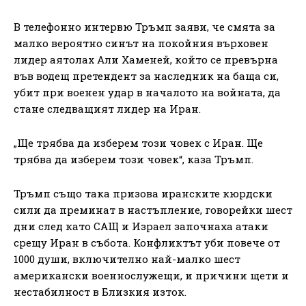
В телефонно интервю Тръмп заяви, че смята за
малко вероятно синът на покойния върховен
лидер аятолах Али Хаменей, който се превърна
във водещ претендент за наследник на баща си,
убит при военен удар в началото на войната, да
стане следващият лидер на Иран.
„Ще трябва да изберем този човек с Иран. Ще
трябва да изберем този човек“, каза Тръмп.
Тръмп също така призова иранските кюрдски
сили да преминат в настъпление, говорейки шест
дни след като САЩ и Израел започнаха атаки
срещу Иран в събота. Конфликтът уби повече от
1000 души, включително най-малко шест
американски военнослужещи, и причини щети и
нестабилност в Близкия изток.