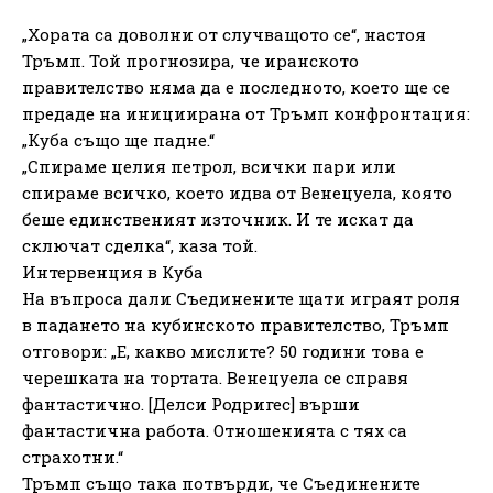
„Хората са доволни от случващото се“, настоя
Тръмп. Той прогнозира, че иранското
правителство няма да е последното, което ще се
предаде на инициирана от Тръмп конфронтация:
„Куба също ще падне.“
„Спираме целия петрол, всички пари или
спираме всичко, което идва от Венецуела, която
беше единственият източник. И те искат да
сключат сделка“, каза той.
Интервенция в Куба
На въпроса дали Съединените щати играят роля
в падането на кубинското правителство, Тръмп
отговори: „Е, какво мислите? 50 години това е
черешката на тортата. Венецуела се справя
фантастично. [Делси Родригес] върши
фантастична работа. Отношенията с тях са
страхотни.“
Тръмп също така потвърди, че Съединените