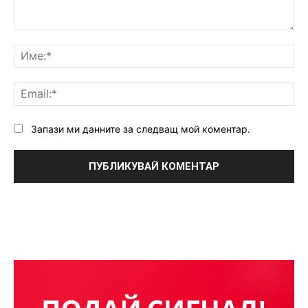
Коментар:
Им
Ema
Запази ми данните за следващ мой коментар.