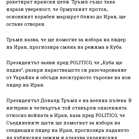
ракетират ирански цели. Тръмп също така
изрази увереност, че Ормузкият проток,
основният корабен маршрут близо до Иран, ще
остане отворен.
Тръмп казва, че ще помогне за избора на лидер
на Иран, прогнозира смяна на режима в Куба.
Президентът заяви пред POLITICO, че „Куба ще
падне“, разкри нарастващото си разочарование
от Украйна и обсъди несигурното търсене на нов
лидер на Иран.
Президентът Доналд Тръмп е на военна пътека: В
интервю в четвъртък той отхвърли опасенията
относно войната в Иран, каза пред POLITICO, че
Съединените щати ще помогнат за избора на
следващия лидер на Иран, прогнозира падането
на кубинския режим и атакува украинския