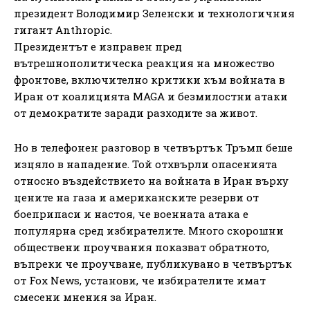
президент Володимир Зеленски и технологичния
гигант Anthropic.
Президентът е изправен пред
вътрешнополитическа реакция на множество
фронтове, включително критики към войната в
Иран от коалицията MAGA и безмилостни атаки
от демократите заради разходите за живот.
Но в телефонен разговор в четвъртък Тръмп беше
изцяло в нападение. Той отхвърли опасенията
относно въздействието на войната в Иран върху
цените на газа и американските резерви от
боеприпаси и настоя, че военната атака е
популярна сред избирателите. Много скорошни
обществени проучвания показват обратното,
въпреки че проучване, публикувано в четвъртък
от Fox News, установи, че избирателите имат
смесени мнения за Иран.