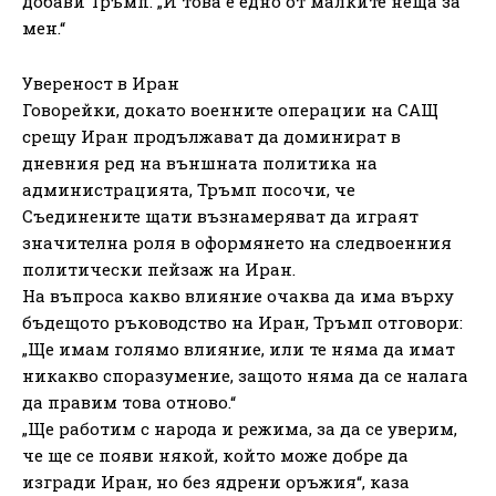
добави Тръмп. „И това е едно от малките неща за
мен.“
Увереност в Иран
Говорейки, докато военните операции на САЩ
срещу Иран продължават да доминират в
дневния ред на външната политика на
администрацията, Тръмп посочи, че
Съединените щати възнамеряват да играят
значителна роля в оформянето на следвоенния
политически пейзаж на Иран.
На въпроса какво влияние очаква да има върху
бъдещото ръководство на Иран, Тръмп отговори:
„Ще имам голямо влияние, или те няма да имат
никакво споразумение, защото няма да се налага
да правим това отново.“
„Ще работим с народа и режима, за да се уверим,
че ще се появи някой, който може добре да
изгради Иран, но без ядрени оръжия“, каза