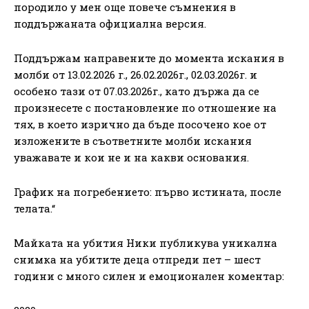
породило у мен още повече съмнения в
поддържаната официална версия.
Поддържам направените до момента искания в
молби от 13.02.2026 г., 26.02.2026г., 02.03.2026г. и
особено тази от 07.03.2026г., като държа да се
произнесете с постановление по отношение на
тях, в което изрично да бъде посочено кое от
изложените в съответните молби искания
уважавате и кои не и на какви основания.
График на погребението: първо истината, после
телата.“
Майката на убития Ники публикува уникална
снимка на убитите деца отпреди пет – шест
години с много силен и емоционален коментар: