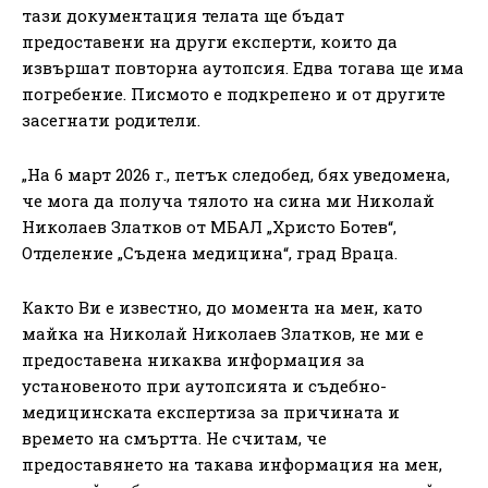
тази документация телата ще бъдат
предоставени на други експерти, които да
извършат повторна аутопсия. Едва тогава ще има
погребение. Писмото е подкрепено и от другите
засегнати родители.
„На 6 март 2026 г., петък следобед, бях уведомена,
че мога да получа тялото на сина ми Николай
Николаев Златков от МБАЛ „Христо Ботев“,
Отделение „Съдена медицина“, град Враца.
Както Ви е известно, до момента на мен, като
майка на Николай Николаев Златков, не ми е
предоставена никаква информация за
установеното при аутопсията и съдебно-
медицинската експертиза за причината и
времето на смъртта. Не считам, че
предоставянето на такава информация на мен,