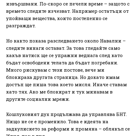
извършвани. По-скоро се печели време – защото с
времето следите изчезват. Например остатъци от
упойващи вещества, които постепенно се
разграждат.
Но както показа разследването около Навални –
следите винаги остават. За това гледайте само
какъв натиск ще се упражни веднага след като
бъдат освободени телата да бъдат погребани.
Много рискувам с тези постове, вече ми
блокираха другата страница. Но докато имам
достъп ще пиша това което мисля. Иначе ставам
като тях. Ако ме блокират и тук минавам в
другите социални мрежи.
Кошлуковият дух продължава да управлява БНТ.
Нищо не се е променило. Това е идеята на
задкулисието за реформи и промяна – облякъл се
Илия, пак в тия.