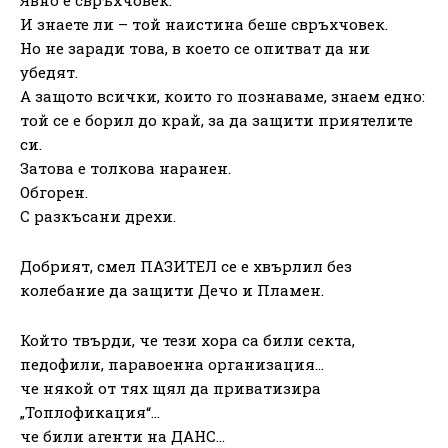
И знаете ли – той наистина беше свръхчовек.
Но не заради това, в което се опитват да ни
убедят.
А защото всички, които го познаваме, знаем едно:
той се е борил до край, за да защити приятелите
си.
Затова е толкова наранен.
Обгорен.
С разкъсани дрехи.
Добрият, смел ПАЗИТЕЛ се е хвърлил без
колебание да защити Дечо и Пламен.
Който твърди, че тези хора са били секта,
педофили, паравоенна организация…
че някой от тях щял да приватизира
„Топлофикация“…
че били агенти на ДАНС…