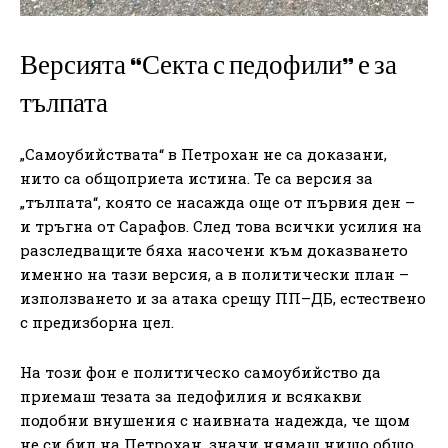
Версията “Секта с педофили” е за
тълпата
„Самоубийствата“ в Петрохан не са доказани,
нито са общоприета истина. Те са версия за
„тълпата“, която се насажда още от първия ден –
и тръгна от Сарафов. След това всички усилия на
разследващите бяха насочени към доказването
именно на тази версия, а в политически план –
използването и за атака срещу ПП–ДБ, естествено
с предизборна цел.
На този фон е политическо самоубийство да
приемаш тезата за педофилия и всякакви
подобни внушения с наивната надежда, че щом
не си бил на Петрохан, значи нямаш нищо общо.