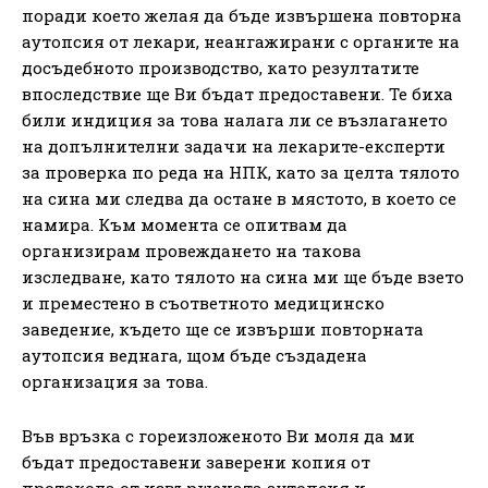
поради което желая да бъде извършена повторна
аутопсия от лекари, неангажирани с органите на
досъдебното производство, като резултатите
впоследствие ще Ви бъдат предоставени. Те биха
били индиция за това налага ли се възлагането
на допълнителни задачи на лекарите-експерти
за проверка по реда на НПК, като за целта тялото
на сина ми следва да остане в мястото, в което се
намира. Към момента се опитвам да
организирам провеждането на такова
изследване, като тялото на сина ми ще бъде взето
и преместено в съответното медицинско
заведение, където ще се извърши повторната
аутопсия веднага, щом бъде създадена
организация за това.
Във връзка с гореизложеното Ви моля да ми
бъдат предоставени заверени копия от
протокола от извършената аутопсия и