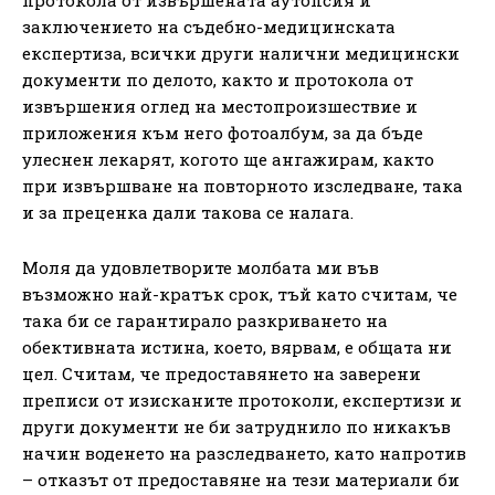
заключението на съдебно-медицинската
експертиза, всички други налични медицински
документи по делото, както и протокола от
извършения оглед на местопроизшествие и
приложения към него фотоалбум, за да бъде
улеснен лекарят, когото ще ангажирам, както
при извършване на повторното изследване, така
и за преценка дали такова се налага.
Моля да удовлетворите молбата ми във
възможно най-кратък срок, тъй като считам, че
така би се гарантирало разкриването на
обективната истина, което, вярвам, е общата ни
цел. Считам, че предоставянето на заверени
преписи от изисканите протоколи, експертизи и
други документи не би затруднило по никакъв
начин воденето на разследването, като напротив
– отказът от предоставяне на тези материали би