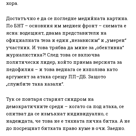
хора.
Достатъчно е да се погледне медийната картина.
По БНТ – основния им медиен фронт – схемата е
ясна: водещият, двама представители на
официалната теза и един „независим“ и „умерен“
участник. И това трябва да мине за „обективна“
журналистика?! След това се включва
политически лидер, който приема версията за
педофилия – и това веднага се използва като
аргумент за атака срещу ПП–ДБ. Защото
„службите така казали“.
Тук се повтаря старият синдром на
демократичните среди – когато са под атака, се
опитват да се измъкнат индивидуално, с
надеждата, че това не е тяхната лична битка. А не
до посрещнат битката право куме в очи. Заедно.