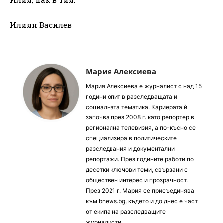
Илиян Василев
Мария Алексиева
Мария Алексиева е журналист с над 15
години опит в разследващата и
социалната тематика. Кариерата ѝ
започва през 2008 г. като репортер в
регионална телевизия, а по-късно се
специализира в политическите
разследвания и документални
репортажи. През годините работи по
десетки ключови теми, свързани с
обществен интерес и прозрачност.
През 2021 г. Мария се присъединява
към bnews.bg, където и до днес е част
от екипа на разследващите
журналисти.