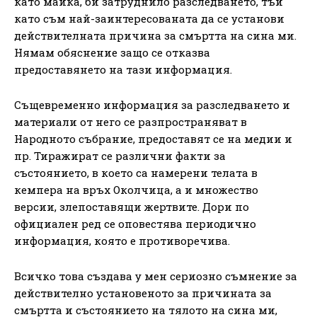
като майка, би затруднило разследването, тъй
като съм най-заинтересованата да се установи
действителната причина за смъртта на сина ми.
Нямам обяснение защо се отказва
предоставянето на тази информация.
Същевременно информация за разследването и
материали от него се разпространяват в
Народното събрание, предоставят се на медии и
пр. Тиражират се различни факти за
състоянието, в което са намерени телата в
кемпера на връх Околчица, а и множество
версии, злепоставящи жертвите. Дори по
официален ред се оповестява периодично
информация, която е противоречива.
Всичко това създава у мен сериозно съмнение за
действително установеното за причината за
смъртта и състоянието на тялото на сина ми,