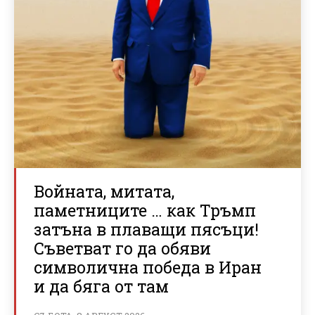
Войната, митата,
паметниците … как Тръмп
затъна в плаващи пясъци!
Съветват го да обяви
символична победа в Иран
и да бяга от там