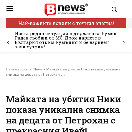
Най-важните новини с точния анализ!
Извънредна ситуация в държавата! Румен
Радев съобщи от МС: Дрон навлезе в
България откъм Румъния и бе взривен
тази сутрин!
Начало
Social News
Майката на убития Ники показа уникална
снимка на децата от Петрохан с...
Майката на убития Ники
показа уникална снимка
на децата от Петрохан с
прекрасния Ивей!