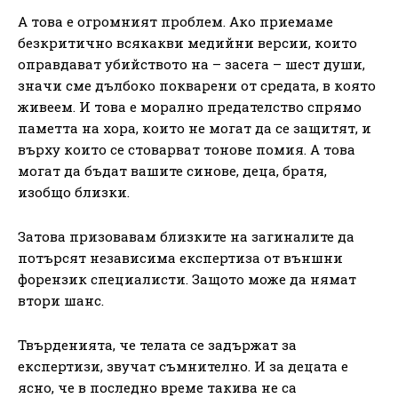
А това е огромният проблем. Ако приемаме
безкритично всякакви медийни версии, които
оправдават убийството на – засега – шест души,
значи сме дълбоко покварени от средата, в която
живеем. И това е морално предателство спрямо
паметта на хора, които не могат да се защитят, и
върху които се стоварват тонове помия. А това
могат да бъдат вашите синове, деца, братя,
изобщо близки.
Затова призовавам близките на загиналите да
потърсят независима експертиза от външни
форензик специалисти. Защото може да нямат
втори шанс.
Твърденията, че телата се задържат за
експертизи, звучат съмнително. И за децата е
ясно, че в последно време такива не са