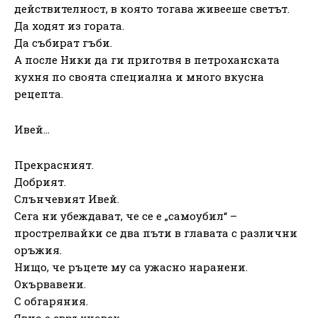
действителност, в която тогава живееше светът.
Да ходят из гората.
Да събират гъби.
А после Ники да ги приготвя в петроханската
кухня по своята специална и много вкусна
рецепта.
Ивей…
Прекрасният.
Добрият.
Слънчевият Ивей.
Сега ни убеждават, че се е „самоубил“ –
прострелвайки се два пъти в главата с различни
оръжия.
Нищо, че ръцете му са ужасно наранени.
Окървавени.
С обгаряния.
Явно е свръхчовек.