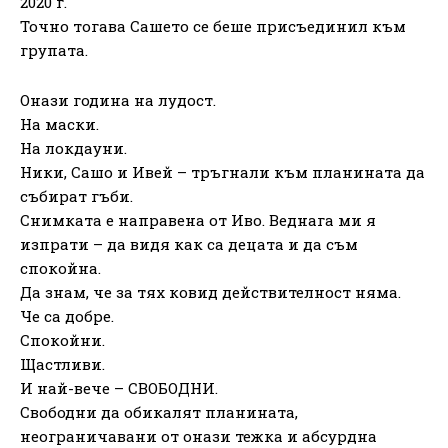
2020 г.
Точно тогава Сашето се беше присъединил към
групата.
Онази година на лудост.
На маски.
На локдауни.
Ники, Сашо и Ивей – тръгнали към планината да
събират гъби.
Снимката е направена от Иво. Веднага ми я
изпрати – да видя как са децата и да съм
спокойна.
Да знам, че за тях ковид действителност няма.
Че са добре.
Спокойни.
Щастливи.
И най-вече – СВОБОДНИ.
Свободни да обикалят планината,
неограничавани от онази тежка и абсурдна