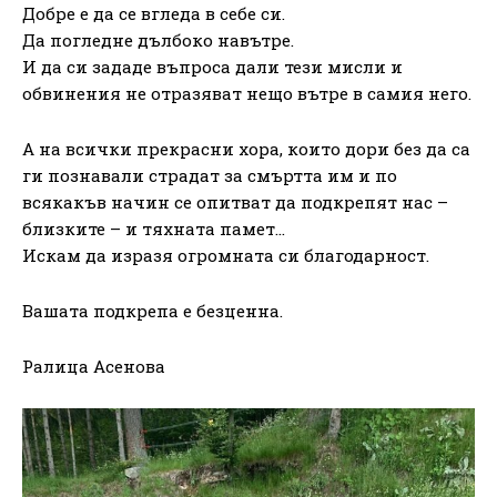
Добре е да се вгледа в себе си.
Да погледне дълбоко навътре.
И да си зададе въпроса дали тези мисли и
обвинения не отразяват нещо вътре в самия него.
А на всички прекрасни хора, които дори без да са
ги познавали страдат за смъртта им и по
всякакъв начин се опитват да подкрепят нас –
близките – и тяхната памет…
Искам да изразя огромната си благодарност.
Вашата подкрепа е безценна.
Ралица Асенова