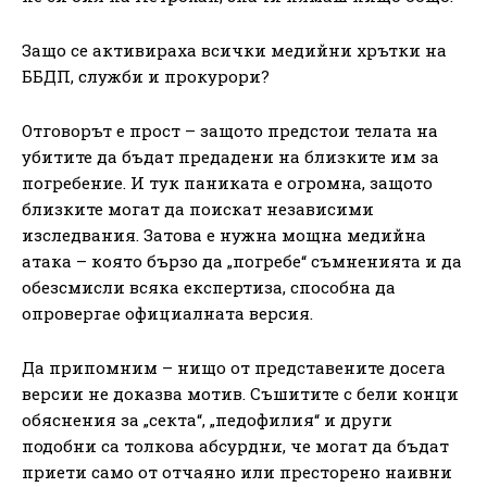
Защо се активираха всички медийни хрътки на
ББДП, служби и прокурори?
Отговорът е прост – защото предстои телата на
убитите да бъдат предадени на близките им за
погребение. И тук паниката е огромна, защото
близките могат да поискат независими
изследвания. Затова е нужна мощна медийна
атака – която бързо да „погребе“ съмненията и да
обезсмисли всяка експертиза, способна да
опровергае официалната версия.
Да припомним – нищо от представените досега
версии не доказва мотив. Съшитите с бели конци
обяснения за „секта“, „педофилия“ и други
подобни са толкова абсурдни, че могат да бъдат
приети само от отчаяно или престорено наивни