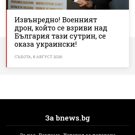
Извънредно! Военният
дрон, който се взриви над
България тази сутрин, се
оказа украински!
СЪБОТА, 8 АВГУСТ 2026
За bnews.bg