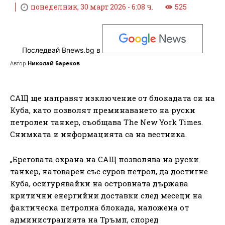
понеделник, 30 март 2026 - 6:08 ч.
525
Последвай Bnews.bg в
Автор
Николай Бареков
САЩ ще направят изключение от блокадата си на
Куба, като позволят преминаването на руски
петролен танкер, съобщава The New York Times.
Снимката и информацията са на вестника.
„Бреговата охрана на САЩ позволява на руски
танкер, натоварен със суров петрол, да достигне
Куба, осигурявайки на островната държава
критични енергийни доставки след месеци на
фактическа петролна блокада, наложена от
администрацията на Тръмп, според