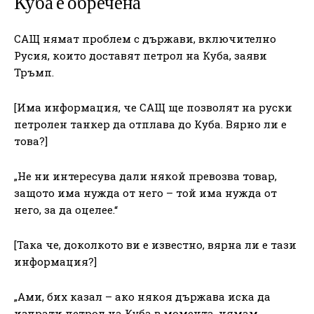
Куба е обречена
САЩ нямат проблем с държави, включително
Русия, които доставят петрол на Куба, заяви
Тръмп.
[Има информация, че САЩ ще позволят на руски
петролен танкер да отплава до Куба. Вярно ли е
това?]
„Не ни интересува дали някой превозва товар,
защото има нужда от него – той има нужда от
него, за да оцелее.“
[Така че, доколкото ви е известно, вярна ли е тази
информация?]
„Ами, бих казал – ако някоя държава иска да
изпрати петрол на Куба в момента, нямам