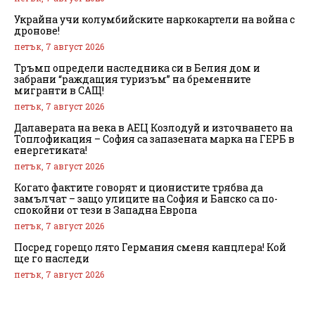
Украйна учи колумбийските наркокартели на война с
дронове!
петък, 7 август 2026
Тръмп определи наследника си в Белия дом и
забрани “раждащия туризъм” на бременните
мигранти в САЩ!
петък, 7 август 2026
Далаверата на века в АЕЦ Козлодуй и източването на
Топлофикация – София са запазената марка на ГЕРБ в
енергетиката!
петък, 7 август 2026
Когато фактите говорят и ционистите трябва да
замълчат – защо улиците на София и Банско са по-
спокойни от тези в Западна Европа
петък, 7 август 2026
Посред горещо лято Германия сменя канцлера! Кой
ще го наследи
петък, 7 август 2026