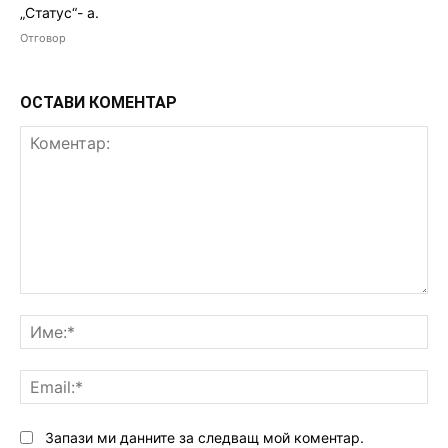
„Статус“- а.
Отговор
ОСТАВИ КОМЕНТАР
Коментар:
Им
Ema
Запази ми данните за следващ мой коментар.