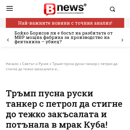
Най-важните новини с точния анализ!
Бойко Борисов ли е босът на разбитата от
МВР мощна фабрика за производство на
фентанила – убиец?
Начало
Светът и Русия
Тръмп пусна руски танкер с петрол да
стигне до тежко закъсалата и...
Тръмп пусна руски
танкер с петрол да стигне
до тежко закъсалата и
потънала в мрак Куба!