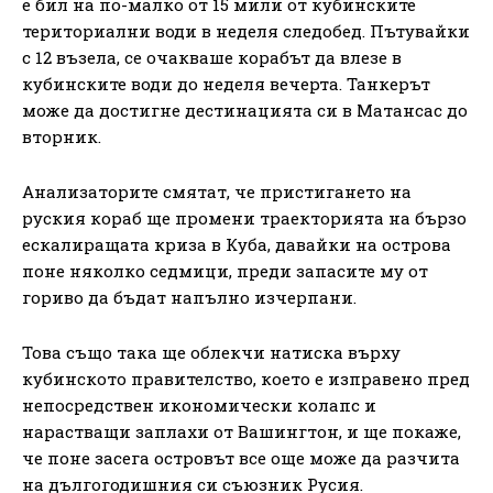
е бил на по-малко от 15 мили от кубинските
териториални води в неделя следобед. Пътувайки
с 12 възела, се очакваше корабът да влезе в
кубинските води до неделя вечерта. Танкерът
може да достигне дестинацията си в Матансас до
вторник.
Анализаторите смятат, че пристигането на
руския кораб ще промени траекторията на бързо
ескалиращата криза в Куба, давайки на острова
поне няколко седмици, преди запасите му от
гориво да бъдат напълно изчерпани.
Това също така ще облекчи натиска върху
кубинското правителство, което е изправено пред
непосредствен икономически колапс и
нарастващи заплахи от Вашингтон, и ще покаже,
че поне засега островът все още може да разчита
на дългогодишния си съюзник Русия.