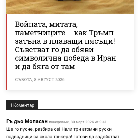
Войната, митата,
паметниците … как Тръмп
затъна в плаващи пясъци!
Съветват го да обяви
символична победа в Иран
и да бяга от там
СЪБОТА, 8 АВГУСТ 2026
1 Коментар
Гъ дьо Мопасан
понеделник, 30 март 2026 At 9:41
Ще го пусне, разбира се! Нали три атомни руски
подводници са около танкера! Готови да задействат