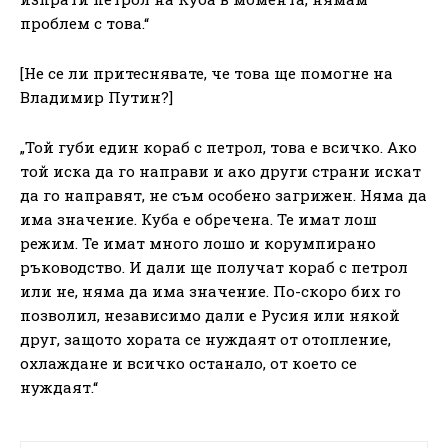
проблем с това.“
[Не се ли притеснявате, че това ще помогне на
Владимир Путин?]
„Той губи един кораб с петрол, това е всичко. Ако
той иска да го направи и ако други страни искат
да го направят, не съм особено загрижен. Няма да
има значение. Куба е обречена. Те имат лош
режим. Те имат много лошо и корумпирано
ръководство. И дали ще получат кораб с петрол
или не, няма да има значение. По-скоро бих го
позволил, независимо дали е Русия или някой
друг, защото хората се нуждаят от отопление,
охлаждане и всичко останало, от което се
нуждаят.“