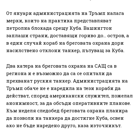
От януари администрацията на Тръмп налага
мерки, които на практика представляват
петролна блокада срещу Куба. Вашингтон
заплаши страни, доставящи гориво до… остров, а
в един случай кораб на бреговата охрана дори
насилствено отклони танкер, пътуващ за Куба.
Два катера на бреговата охрана на САЩ са в
региона и е възможно да са се опитали да
прехванат руския танкер. Администрацията на
Тръмп обаче не е наредила на тези кораби да
действат, според американски служител, пожелал
анонимност, за да обсъди оперативните планове.
Към неделя следобед бреговата охрана планира
да позволи на танкера да достигне Куба, освен
ако не бъде наредено друго, каза източникът.