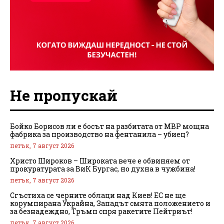
Не пропускай
Бойко Борисов ли е босът на разбитата от МВР мощна
фабрика за производство на фентанила – убиец?
петък, 7 август 2026
Христо Широков – Широката вече е обвиняем от
прокуратурата за ВиК Бургас, но духна в чужбина!
петък, 7 август 2026
Сгъстиха се черните облаци над Киев! ЕС не ще
корумпирана Украйна, Западът смята положението и
за безнадеждно, Тръмп спря ракетите Пейтриът!
петък, 7 август 2026