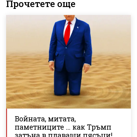
Прочетете още
Войната, митата,
паметниците … как Тръмп
затъна в плаващи пясъци!