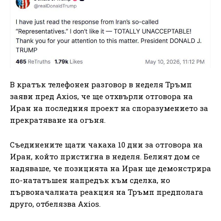
В кратък телефонен разговор в неделя Тръмп
заяви пред Axios, че ще отхвърли отговора на
Иран на последния проект на споразумението за
прекратяване на огъня.
Съединените щати чакаха 10 дни за отговора на
Иран, който пристигна в неделя. Белият дом се
надяваше, че позицията на Иран ще демонстрира
по-нататъшен напредък към сделка, но
първоначалната реакция на Тръмп предполага
друго, отбелязва Axios.