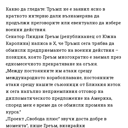
Какво да гледате: Тръмп не е заявил ясно в
краткото интервю дали възнамерява да
продължи преговорите или евентуално да избере
военни действия.
Сенатор Линдзи Греъм (републиканец от Южна
Каролина) написа в X, че Тръмп сега трябва да
обмисли предприемането на военни действия –
позиция, която Греъм многократно е заемал през
едномесечното прекратяване на огъня.
„Между постоянните им атаки срещу
международното корабоплаване, постоянните
атаки срещу нашите съюзници от Близкия изток
и сега напълно неприемливия отговор на
дипломатическото предложение на Америка,
според мен е време да се обмисли промяна на
курса.“
„Проект „Свобода плюс“ звучи доста добре в
момента“, пише Греъм, визирайки