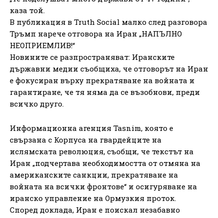
каза той.
В публикация в Truth Social малко след разговора
Тръмп нарече отговора на Иран „НАПЪЛНО
НЕОПРИЕМЛИВ!“
Новините се разпространяват: Иранските
държавни медии съобщиха, че отговорът на Иран
е фокусиран върху прекратяване на войната и
гарантиране, че тя няма да се възобнови, преди
всичко друго.
Информационна агенция Tasnim, която е
свързана с Корпуса на гвардейците на
ислямската революция, съобщи, че текстът на
Иран „подчертава необходимостта от отмяна на
американските санкции, прекратяване на
войната на всички фронтове“ и осигуряване на
иранско управление на Ормузкия проток.
Според доклада, Иран е поискал незабавно