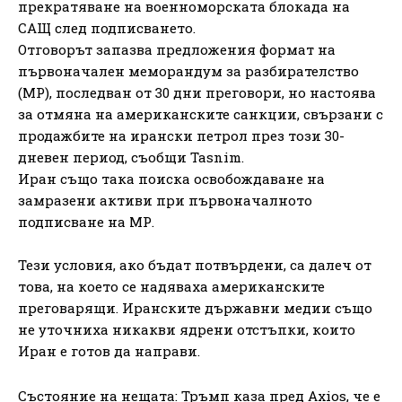
прекратяване на военноморската блокада на
САЩ след подписването.
Отговорът запазва предложения формат на
първоначален меморандум за разбирателство
(МР), последван от 30 дни преговори, но настоява
за отмяна на американските санкции, свързани с
продажбите на ирански петрол през този 30-
дневен период, съобщи Tasnim.
Иран също така поиска освобождаване на
замразени активи при първоначалното
подписване на МР.
Тези условия, ако бъдат потвърдени, са далеч от
това, на което се надяваха американските
преговарящи. Иранските държавни медии също
не уточниха никакви ядрени отстъпки, които
Иран е готов да направи.
Състояние на нещата: Тръмп каза пред Axios, че е