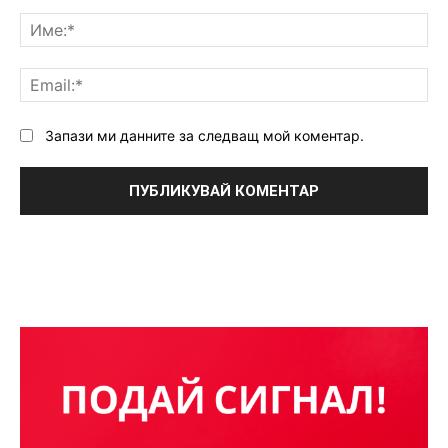
Коментар:
Им
Ema
Запази ми данните за следващ мой коментар.