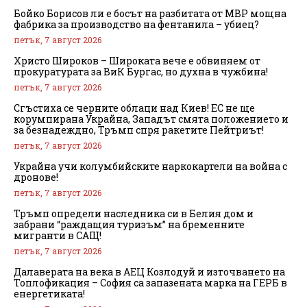
Бойко Борисов ли е босът на разбитата от МВР мощна
фабрика за производство на фентанила – убиец?
петък, 7 август 2026
Христо Широков – Широката вече е обвиняем от
прокуратурата за ВиК Бургас, но духна в чужбина!
петък, 7 август 2026
Сгъстиха се черните облаци над Киев! ЕС не ще
корумпирана Украйна, Западът смята положението и
за безнадеждно, Тръмп спря ракетите Пейтриът!
петък, 7 август 2026
Украйна учи колумбийските наркокартели на война с
дронове!
петък, 7 август 2026
Тръмп определи наследника си в Белия дом и
забрани “раждащия туризъм” на бременните
мигранти в САЩ!
петък, 7 август 2026
Далаверата на века в АЕЦ Козлодуй и източването на
Топлофикация – София са запазената марка на ГЕРБ в
енергетиката!