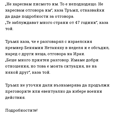
„Не харесвам писмото им. То е неподходящо. Не
харесвам отговора им“, каза Тръмп, отказвайки
да даде подробности за отговора.
„Те заблуждават много страни от 47 години“, каза
той.
Тръмп каза, че е разговарял с израелския
премиер Бенямин Нетаняху в неделя и е обсъдил,
наред с други неща, отговора на Иран.
„Беше много приятен разговор. Имаме добри
отношения, но това е моята ситуация, не на
някой друг“, каза той.
Тръмп не уточни дали възнамерява да продължи
преговорите или евентуално да избере военни
действия.
Подробностите!