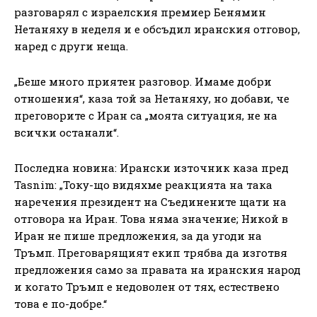
разговарял с израелския премиер Бенямин
Нетаняху в неделя и е обсъдил иранския отговор,
наред с други неща.
„Беше много приятен разговор. Имаме добри
отношения“, каза той за Нетаняху, но добави, че
преговорите с Иран са „моята ситуация, не на
всички останали“.
Последна новина: Ирански източник каза пред
Tasnim: „Току-що видяхме реакцията на така
наречения президент на Съединените щати на
отговора на Иран. Това няма значение; Никой в ​​
Иран не пише предложения, за да угоди на
Тръмп. Преговарящият екип трябва да изготвя
предложения само за правата на иранския народ
и когато Тръмп е недоволен от тях, естествено
това е по-добре.“