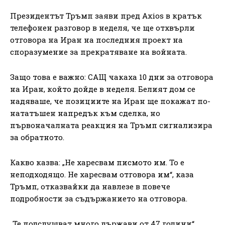
Президентът Тръмп заяви пред Axios в кратък
телефонен разговор в неделя, че ще отхвърли
отговора на Иран на последния проект на
споразумение за прекратяване на войната.
Защо това е важно: САЩ чакаха 10 дни за отговора
на Иран, който дойде в неделя. Белият дом се
надяваше, че позициите на Иран ще покажат по-
нататъшен напредък към сделка, но
първоначалната реакция на Тръмп сигнализира
за обратното.
Какво казва: „Не харесвам писмото им. То е
неподходящо. Не харесвам отговора им“, каза
Тръмп, отказвайки да навлезе в повече
подробности за съдържанието на отговора.
„Те подслушват много държави от 47 години“,