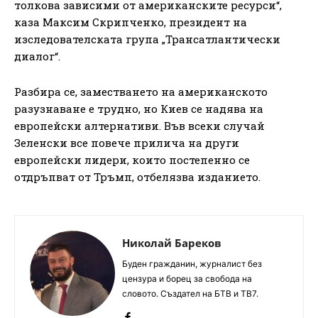
толкова зависими от американските ресурси“,
каза Максим Скрипченко, президент на
изследователската група „Трансатлантически
диалог“.
Разбира се, заместването на американското
разузнаване е трудно, но Киев се надява на
европейски алтернативи. Във всеки случай
Зеленски все повече прилича на други
европейски лидери, които постепенно се
отдръпват от Тръмп, отбелязва изданието.
Николай Бареков
Буден гражданин, журналист без
цензура и борец за свобода на
словото. Създател на БТВ и ТВ7.