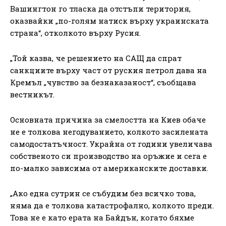
Вашингтон го тласка да отстъпи територия,
оказвайки „по-голям натиск върху украинската
страна“, отколкото върху Русия.
„Той казва, че решението на САЩ да спрат
санкциите върху част от руския петрол дава на
Кремъл „чувство за безнаказаност“, съобщава
вестникът.
Основната причина за смелостта на Киев обаче
не е толкова негодуванието, колкото засилената
самодостатъчност. Украйна от години увеличава
собственото си производство на оръжие и сега е
по-малко зависима от американските доставки.
„Ако една сутрин се събудим без всичко това,
няма да е толкова катастрофално, колкото преди.
Това не е като ерата на Байдън, когато бяхме