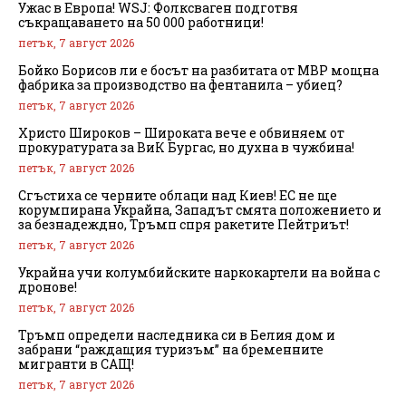
Ужас в Европа! WSJ: Фолксваген подготвя
съкращаването на 50 000 работници!
петък, 7 август 2026
Бойко Борисов ли е босът на разбитата от МВР мощна
фабрика за производство на фентанила – убиец?
петък, 7 август 2026
Христо Широков – Широката вече е обвиняем от
прокуратурата за ВиК Бургас, но духна в чужбина!
петък, 7 август 2026
Сгъстиха се черните облаци над Киев! ЕС не ще
корумпирана Украйна, Западът смята положението и
за безнадеждно, Тръмп спря ракетите Пейтриът!
петък, 7 август 2026
Украйна учи колумбийските наркокартели на война с
дронове!
петък, 7 август 2026
Тръмп определи наследника си в Белия дом и
забрани “раждащия туризъм” на бременните
мигранти в САЩ!
петък, 7 август 2026