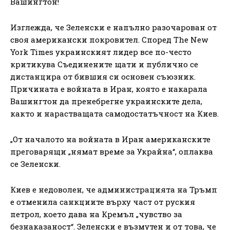
Вашингтон!
Изглежда, че Зеленски е напълно разочарован от
своя американски покровител. Според The ​​New
York Times украинският лидер все по-често
критикува Съединените щати и публично се
дистанцира от бившия си основен съюзник.
Причината е войната в Иран, която е накарала
Вашингтон да пренебрегне украинските дела,
както и нарастващата самодостатъчност на Киев.
„От началото на войната в Иран американските
преговарящи „нямат време за Украйна“, оплаква
се Зеленски.
Киев е недоволен, че администрацията на Тръмп
е отменила санкциите върху част от руския
петрол, което дава на Кремъл „чувство за
безнаказаност“. Зеленски е възмутен и от това, че