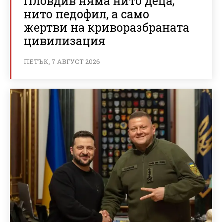
Пловдив няма нито деца,
нито педофил, а само
жертви на криворазбраната
цивилизация
ПЕТЪК, 7 АВГУСТ 2026