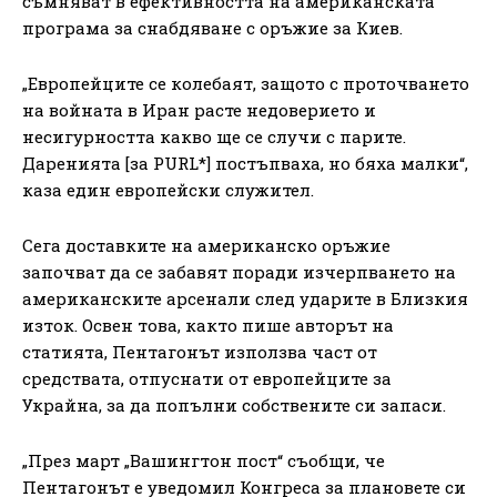
съмняват в ефективността на американската
програма за снабдяване с оръжие за Киев.
„Европейците се колебаят, защото с проточването
на войната в Иран расте недоверието и
несигурността какво ще се случи с парите.
Даренията [за PURL*] постъпваха, но бяха малки“,
каза един европейски служител.
Сега доставките на американско оръжие
започват да се забавят поради изчерпването на
американските арсенали след ударите в Близкия
изток. Освен това, както пише авторът на
статията, Пентагонът използва част от
средствата, отпуснати от европейците за
Украйна, за да попълни собствените си запаси.
„През март „Вашингтон пост“ съобщи, че
Пентагонът е уведомил Конгреса за плановете си