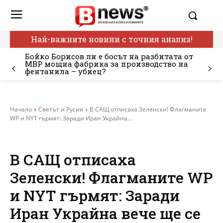
Най-важните новини с точния анализ!
Бойко Борисов ли е босът на разбитата от
МВР мощна фабрика за производство на
фентанила – убиец?
Начало
Светът и Русия
В САЩ отписаха Зеленски! Флагманите
WP и NYT гърмят: Заради Иран Украйна...
В САЩ отписаха
Зеленски! Флагманите WP
и NYT гърмят: Заради
Иран Украйна вече ще се