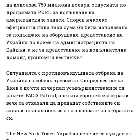
да използва 750 милиона долара, отпуснати по
програмата PURL, за попълване на
американските запаси. Според няколко
официални лица тази сума би била използвана
за попълване на оборудване, предоставено на
Украйна по време на администрацията на
Байдън, а не за предоставяне на допълнителна
помощ“, припомня вестникът.
Ситуацията с противовъздушната отбрана на
Украйна е особено тревожна. Според вестника
Киев е почти изчерпал усъвършенстваните си
ракети PAC-3 Patriot, а някои европейски страни
вече са отказали да предадат собствените си
запаси, опасявайки се от отслабване на отбраната
си.
The New York Times: Украйна вече не се нуждае от