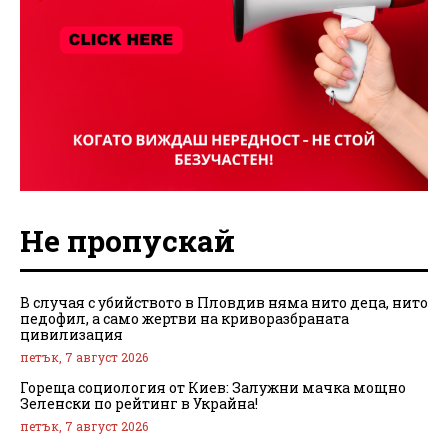
Не пропускай
В случая с убийството в Пловдив няма нито деца, нито
педофил, а само жертви на криворазбраната
цивилизация
петък, 7 август 2026
Гореща социология от Киев: Залужни мачка мощно
Зеленски по рейтинг в Украйна!
петък, 7 август 2026