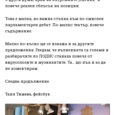
повече реален сблъсък на позиции.
Това е малка, но важна стъпка към по-смислен
парламентарен дебат. По-малко театър, повече
съдържание.
Малко по-късно ще се изкажа и за другите
предложения. Гледам, че вълненията са големи и
разбирачите по ПОДНС станаха повече от
вирусолозите и музикантите. Та… що пък и аз да
не коментирам.
Следва продължение.
Таня Тимева, фейсбук