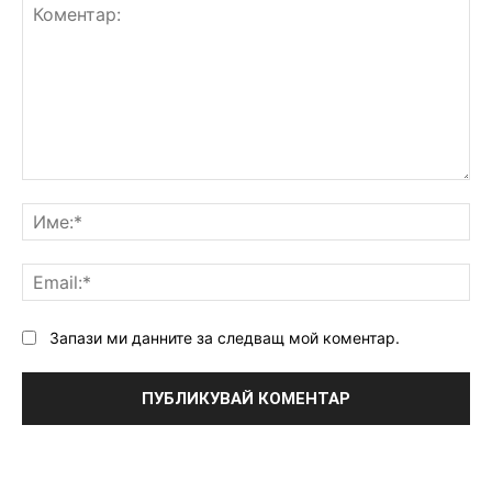
Коментар:
Им
Ema
Запази ми данните за следващ мой коментар.