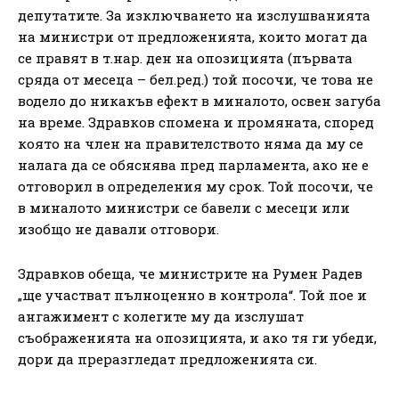
депутатите. За изключването на изслушванията
на министри от предложенията, които могат да
се правят в т.нар. ден на опозицията (първата
сряда от месеца – бел.ред.) той посочи, че това не
водело до никакъв ефект в миналото, освен загуба
на време. Здравков спомена и промяната, според
която на член на правителството няма да му се
налага да се обяснява пред парламента, ако не е
отговорил в определения му срок. Той посочи, че
в миналото министри се бавели с месеци или
изобщо не давали отговори.
Здравков обеща, че министрите на Румен Радев
„ще участват пълноценно в контрола“. Той пое и
ангажимент с колегите му да изслушат
съображенията на опозицията, и ако тя ги убеди,
дори да преразгледат предложенията си.