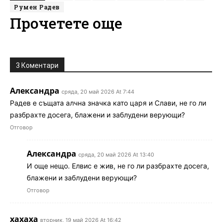
Румен Радев
Прочетете още
3 Коментари
Александра
сряда, 20 май 2026 At 7:44
Радев е същата алчна значка като царя и Слави, не го ли
разбрахте досега, блажени и заблудени верующи?
Отговор
Александра
сряда, 20 май 2026 At 13:40
И още нещо. Елвис е жив, не го ли разбрахте досега,
блажени и заблудени верующи?
Отговор
хахаха
вторник, 19 май 2026 At 16:42