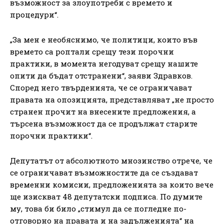
възможност за злоупотреби с времето и
процедури“.
„За мен е необяснимо, че политици, които във
времето са роптали срещу тези порочни
практики, в момента негодуват срещу нашите
опити да бъдат отстранени“, заяви Здравков.
Според него твърденията, че се ограничават
правата на опозицията, представляват „не просто
странен прочит на внесените предложения, а
търсена възможност да се продължат старите
порочни практики“.
Депутатът от абсолютното мнозинство отрече, че
се ограничават възможностите да се създават
временни комисии, предложенията за които вече
ще изискват 48 депутатски подписа. По думите
му, това би било „стимул да се погледне по-
отговорно на правата и на задълженията“ на