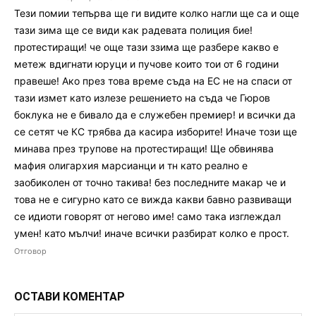
Тези помии тепърва ще ги видите колко нагли ще са и още
тази зима ще се види как радевата полиция бие!
протестиращи! че още тази ззима ще разбере какво е
метеж вдигнати юруци и пучове които тои от 6 години
правеше! Ако през това време съда на ЕС не на спаси от
тази измет като излезе решението на съда че Гюров
боклука не е бивало да е служебен премиер! и всички да
се сетят че КС трябва да касира изборите! Иначе този ще
минава през трупове на протестиращи! Ще обвинява
мафия олигархия марсианци и тн като реално е
заобиколен от точно такива! без последните макар че и
това не е сигурно като се вижда какви бавно развиващи
се идиоти говорят от негово име! само така изглеждал
умен! като мълчи! иначе всички разбират колко е прост.
Отговор
ОСТАВИ КОМЕНТАР