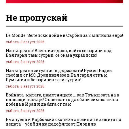
Не пропускай
Le Monde: Зеленски дойде в Сърбия за 2 милиона евро!
събота, 8 август 2026
Извънредно! Военният дрон, който се взриви над
България тази сутрин, се оказа украински!
събота, 8 август 2026
Извънредна ситуация в държавата! Румен Радев
съобщи от МС: Дрон навлезе в България откъм
Румъния и бе взривен тази сутрин!
събота, 8 август 2026
Войната, митата, паметниците … как Тръмп затъна в
плаващи пясъци! Съветват го да обяви символична
победа в Иран и да бяга от там
събота, 8 август 2026
Емануела и Карбовски скочиха с позиция в защита на
децата – убийци на педофили от Пловдив