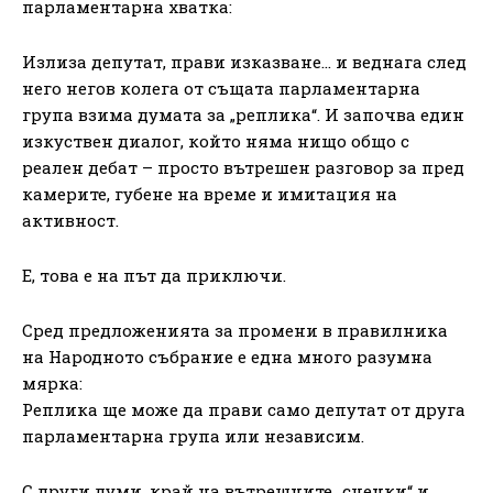
парламентарна хватка:
Излиза депутат, прави изказване… и веднага след
него негов колега от същата парламентарна
група взима думата за „реплика“. И започва един
изкуствен диалог, който няма нищо общо с
реален дебат – просто вътрешен разговор за пред
камерите, губене на време и имитация на
активност.
Е, това е на път да приключи.
Сред предложенията за промени в правилника
на Народното събрание е една много разумна
мярка:
Реплика ще може да прави само депутат от друга
парламентарна група или независим.
С други думи, край на вътрешните „сценки“ и