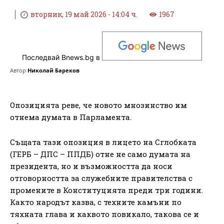
вторник, 19 май 2026 - 14:04 ч.
1967
Последвай Bnews.bg в
Автор
Николай Бареков
Опозицията реве, че новото мнозинство им
отнема думата в Парламента.
Същата тази опозиция в лицето на Сглобката
(ГЕРБ – ДПС – ППДБ) отне не само думата на
президента, но и възможността да носи
отговорността за служебните правителства с
промените в Конституцията преди три години.
Както народът казва, с техните камъни по
тяхната глава и каквото повикало, такова се и