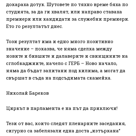
докараха дотук. Шутовете по тяхно време бяха по
студията, за да ги хвалят, или направо ставаха
премиери или кандидати за служебни премиери.
Ето го резултатът днес.
Този резултат има и едно много позитивно
значение – показва, че няма сделка между
новите и бившите и далаверите и свинщините на
сглобкаджиите, начело с ГЕРБ – Ново начало,
няма да бъдат запитани под килима, а могат да
свършат в съда на подсъдимата скамейка.
Николай Бареков
Циркът в парламента е на път да приключи!
Тези от вас, които следят пленарните заседания,
сигурно са забелязали една доста „изтъркана“