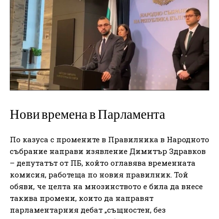
Нови времена в Парламента
По казуса с промените в Правилника в Народното
събрание направи изявление Димитър Здравков
– депутатът от ПБ, който оглавява временната
комисия, работеща по новия правилник. Той
обяви, че целта на мнозинството е била да внесе
такива промени, които да направят
парламентарния дебат „същностен, без