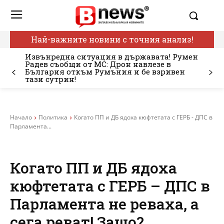
Най-важните новини с точния анализ!
Извънредна ситуация в държавата! Румен
Радев съобщи от МС: Дрон навлезе в
България откъм Румъния и бе взривен
тази сутрин!
Начало
Политика
Когато ПП и ДБ ядоха кюфтетата с ГЕРБ - ДПС в
Парламента...
Когато ПП и ДБ ядоха
кюфтетата с ГЕРБ – ДПС в
Парламента не реваха, а
сега реват! Защо?