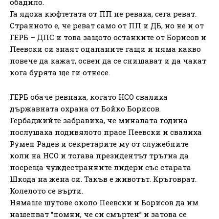
обадило.
Га ядоха кюфтетата от ПП не реваха, сега реват.
Странното е, че реват само от ПП и ДБ, но не и от
ГЕРБ – ДПС и това защото останките от Борисов и
Пеевски си знаят оцапаните гащи и няма какво
повече да кажат, освен да се снишават и да чакат
кога бурята ще ги отнесе.
ГЕРБ обаче ревнаха, когато НСО свалиха
държавната охрана от Бойко Борисов.
Гербаджийте забравиха, че миналата година
послушаха подивялото прасе Пеевски и свалиха
Румен Радев и секретарите му от служебните
коли на НСО и тогава президентът тръгна да
посреща чуждестранните лидери със старата
Шкода на жена си. Такъв е животът. Кръговрат.
Колелото се върти.
Нямаше шутове около Пеевски и Борисов да им
нашепват “помни, че си смъртен” и затова се