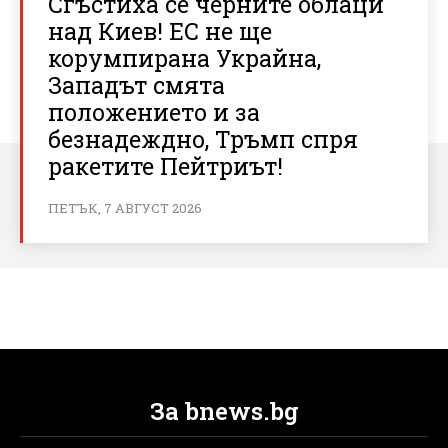
Сгъстиха се черните облаци
над Киев! ЕС не ще
корумпирана Украйна,
Западът смята
положението и за
безнадеждно, Тръмп спря
ракетите Пейтриът!
ПЕТЪК, 7 АВГУСТ 2026
За bnews.bg