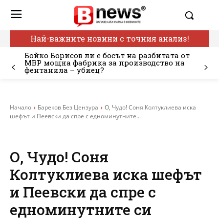
Най-важните новини с точния анализ!
Бойко Борисов ли е босът на разбитата от
МВР мощна фабрика за производство на
фентанила – убиец?
Начало
Бареков Без Цензура
О, Чудо! Соня Колтуклиева иска
шефът и Пеевски да спре с едноминутните...
О, Чудо! Соня
Колтуклиева иска шефът
и Пеевски да спре с
едноминутните си