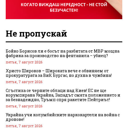
Не пропускай
Бойко Борисов ли е босът на разбитата от МВР мощна
фабрика за производство на фентанила – убиец?
петък, 7 август 2026
Христо Широков – Широката вече е обвиняем от
прокуратурата за ВиК Бургас, но духна в чужбина!
петък, 7 август 2026
Сгъстиха се черните облаци над Киев! ЕС не ще
корумпирана Украйна, Западът смята положението и
за безнадеждно, Тръмп спря ракетите Пейтриът!
петък, 7 август 2026
Украйна учи колумбийските наркокартели на война с
дронове!
петък, 7 август 2026