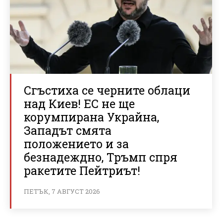
Сгъстиха се черните облаци
над Киев! ЕС не ще
корумпирана Украйна,
Западът смята
положението и за
безнадеждно, Тръмп спря
ракетите Пейтриът!
ПЕТЪК, 7 АВГУСТ 2026