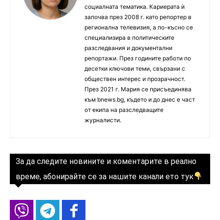
социалната тематика. Кариерата ѝ
започва през 2008 г. като репортер в
регионална телевизия, а по-късно се
специализира в политическите
разследвания и документални
репортажи. През годините работи по
десетки ключови теми, свързани с
обществен интерес и прозрачност.
През 2021 г. Мария се присъединява
към bnews.bg, където и до днес е част
от екипа на разследващите
журналисти.
За да следите новините и коментарите в реално
време, абонирайте се за нашите канали ето тук