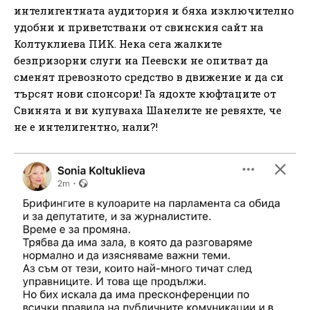
интелигентната аудитория и бяха изключително
удобни и приветствани от свинския сайт на
Колтуклиева ПИК. Нека сега жалките
безпризорни слуги на Пеевски не опитват да
сменят превозното средство в движение и да си
търсят нови спонсори! Га ядохте кюфтаците от
Свинята и ви купуваха Шанелите не ревяхте, че
не е интелигентно, нали?!