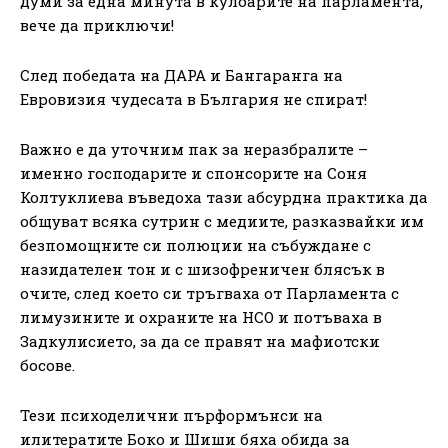
думи за една минута в кулоарите на парламента,
вече да приключи!
След победата на ДАРА и Бангаранга на
Евровизия чудесата в България не спират!
Важно е да уточним пак за неразбралите –
именно господарите и спонсорите на Соня
Колтуклиева въведоха тази абсурдна практика да
общуват всяка сутрин с медиите, разказвайки им
безпомощните си полюции на събуждане с
назидателен тон и с шизофреничен блясък в
очите, след което си тръгваха от Парламента с
лимузините и охраните на НСО и потъваха в
Задкулисието, за да се правят на мафиотски
босове.
Тези психоделични пърформънси на
илитератите Боко и Шиши бяха обида за