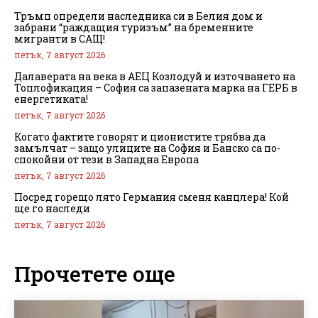
Тръмп определи наследника си в Белия дом и
забрани “раждащия туризъм” на бременните
мигранти в САЩ!
петък, 7 август 2026
Далаверата на века в АЕЦ Козлодуй и източването на
Топлофикация – София са запазената марка на ГЕРБ в
енергетиката!
петък, 7 август 2026
Когато фактите говорят и ционистите трябва да
замълчат – защо улиците на София и Банско са по-
спокойни от тези в Западна Европа
петък, 7 август 2026
Посред горещо лято Германия сменя канцлера! Кой
ще го наследи
петък, 7 август 2026
Прочетете още