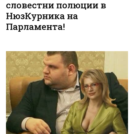
словестни полюции в
НюзКурника на
Парламента!