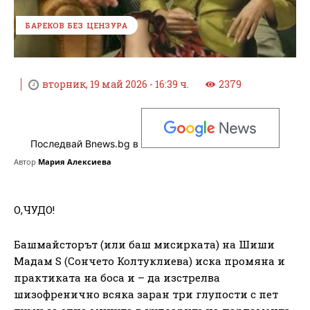
БАРЕКОВ БЕЗ ЦЕНЗУРА
вторник, 19 май 2026 - 16:39 ч.
2379
Последвай Bnews.bg в
Автор
Мария Алексиева
О,ЧУДО!
Башмайсторът (или баш мисирката) на Шиши
Мадам S (Сончето Колтуклиева) иска промяна и
практиката на боса и – да изстрелва
шизофренично всяка заран три глупости с пет