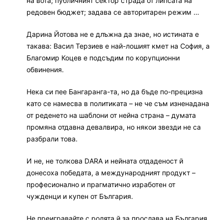
на вота; публичният сектор страда от липсата на
редовен бюджет; задава се авторитарен режим …
Дарина Йотова не е длъжна да знае, но истината е
такава: Васил Терзиев е най-лошият кмет на София, а
Благомир Коцев е подсъдим по корупционни
обвинения.
Нека си пее Бангаранга-та, но да бъде по-прецизна
като се намесва в политиката – не че съм изненадана
от реденето на шаблони от нейна страна – думата
промяна отдавна девалвира, но някои звезди не са
разбрали това.
И не, не толкова DARA и нейната отдаденост й
донесоха победата, а международният продукт –
професионално и прагматично изработен от
чужденци и купен от България.
Не преигравайте с ролята й за прослава на България,