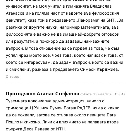
университет, на моя учител в гимназията Владислав
Атанасов и на голяма част от кадрите във философския
факултет“, каза той в предаването „Панорама“ на БНТ. „За
разлика от другите науки, например математиката, във
философията е важно не да имаш най-добрите отговори
или резултати, а по-скоро да задаваш най-важните
въпроси. В това отношение аз се гордея за това, че съм
успял чрез моето есе, чрез това, което написах и това, от
което се интересувам, да задам въпроси, които са важни
и смислени“, разказа в предаването Симеон Кърджиев.
Отговор
Протодякон Атанас Стефанов
събота, 23 май 2026 At 8:47
Туземната колониална администрация, начело с
тримореца-ЦРУшник Румен Боташ РАДЕВ, няма с какво
да се похвали, затова се отърква около певицата Dara
Пошло и кичозно. Личи си влиямието на палавата втора
съпруга Деса Радева от ИТН.