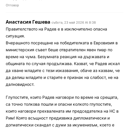
Отговор
Анастасия Гешева
събота, 23 май 2026 At 8:38
Правителството на Радев е в изключително опасна
ситуация.
Вчерашното посрещане на победителката в Евровизия в
министерския съвет беше отвратителен явен пиар по
време на чума. Безумната реакция на държавата и
общината по случая продължава. Казват, че Радев искал
да хване младите с тези изказвания, обаче аз казвам, че
да делиш младите и старите е признак на слабост, не на
далновидност.
Глупостите, които Радев наговори по време на срещата,
са точно толкова пошли и опасни колкото глупостите,
които наговори прехвалената им председателка на НС в
Рим! Която всъщност предизвика дипломатически и
догматически скандал с думи за икуменизъм, което е