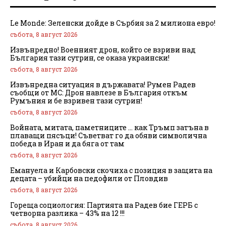
Le Monde: Зеленски дойде в Сърбия за 2 милиона евро!
събота, 8 август 2026
Извънредно! Военният дрон, който се взриви над
България тази сутрин, се оказа украински!
събота, 8 август 2026
Извънредна ситуация в държавата! Румен Радев
съобщи от МС: Дрон навлезе в България откъм
Румъния и бе взривен тази сутрин!
събота, 8 август 2026
Войната, митата, паметниците … как Тръмп затъна в
плаващи пясъци! Съветват го да обяви символична
победа в Иран и да бяга от там
събота, 8 август 2026
Емануела и Карбовски скочиха с позиция в защита на
децата – убийци на педофили от Пловдив
събота, 8 август 2026
Гореща социология: Партията на Радев бие ГЕРБ с
четворна разлика – 43% на 12 !!!
събота, 8 август 2026