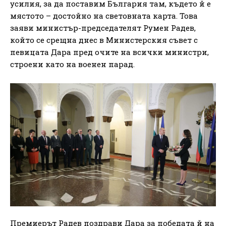
усилия, за да поставим България там, където й е
мястото – достойно на световната карта. Това
заяви министър-председателят Румен Радев,
който се срещна днес в Министерския съвет с
певицата Дара пред очите на всички министри,
строени като на военен парад.
Премиерът Радев поздрави Дара за победата й на