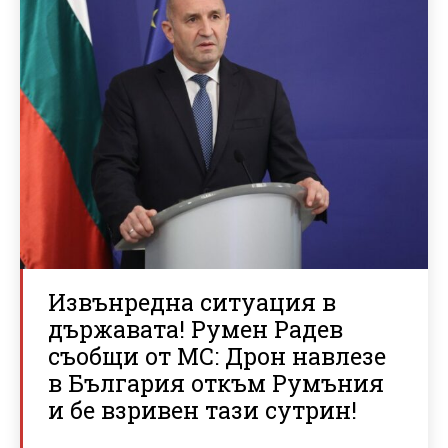
Извънредна ситуация в
държавата! Румен Радев
съобщи от МС: Дрон навлезе
в България откъм Румъния
и бе взривен тази сутрин!