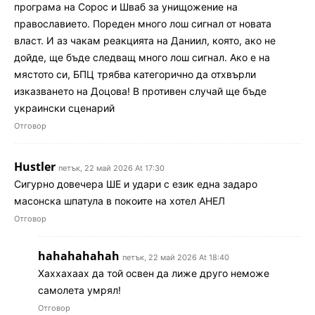
програма на Сорос и Шваб за унищожение на
православието. Пореден много лош сигнал от новата
власт. И аз чакам реакцията на Даниил, която, ако не
дойде, ще бъде следващ много лош сигнал. Ако е на
мястото си, БПЦ трябва категорично да отхвърли
изказването на Доцова! В противен случай ще бъде
украински сценарий
Отговор
Hustler
петък, 22 май 2026 At 17:30
Сигурно довечера ШЕ и удари с език една задаро
масонска шпатула в покоите на хотел АНЕЛ
Отговор
hahahahahah
петък, 22 май 2026 At 18:40
Хаххахаах да той освен да лиже друго неможе
самолета умрял!
Отговор