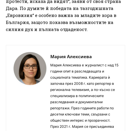
протести, искаха да видят“, заяви от своя страна
Дара. По думите й победата на тазгодишната
„Евровизия“ е особено важна за младите хора в
България, защото показва възможностите на
силния дух и пълната отдаденост.
Мария Алексиева
Мария Алексиева е журналист с над 15
години опит в разследващата и
социалната тематика. Кариерата ѝ
започва през 2008 г. като репортер в
регионална телевизия, а по-късно се
специализира в политическите
разследвания и документални
репортажи. През годините работи по
десетки ключови теми, свързани с
обществен интерес и прозрачност.
През 2021 г. Мария се присъединява