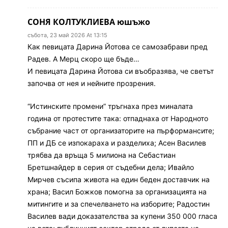
СОНЯ КОЛТУКЛИЕВА юшъжо
събота, 23 май 2026 At 13:15
Как певицата Дарина Йотова се самозабрави пред
Радев. А Мерц скоро ще бъде…
И певицата Дарина Йотова си въобразява, че светът
започва от нея и нейните прозрения.
“Истинските промени” тръгнаха през миналата
година от протестите така: отпаднаха от Народното
събрание част от организаторите на пърформансите;
ПП и ДБ се изпокараха и разделиха; Асен Василев
трябва да връща 5 милиона на Себастиан
Бретшнайдер в серия от съдебни дела; Ивайло
Мирчев съсипа живота на един беден доставчик на
храна; Васил Божков помогна за организацията на
митингите и за спечелването на изборите; Радостин
Василев вади доказателства за купени 350 000 гласа