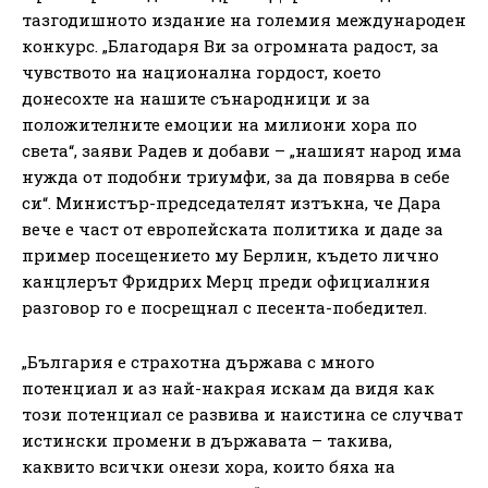
тазгодишното издание на големия международен
конкурс. „Благодаря Ви за огромната радост, за
чувството на национална гордост, което
донесохте на нашите сънародници и за
положителните емоции на милиони хора по
света“, заяви Радев и добави – „нашият народ има
нужда от подобни триумфи, за да повярва в себе
си“. Министър-председателят изтъкна, че Дара
вече е част от европейската политика и даде за
пример посещението му Берлин, където лично
канцлерът Фридрих Мерц преди официалния
разговор го е посрещнал с песента-победител.
„България е страхотна държава с много
потенциал и аз най-накрая искам да видя как
този потенциал се развива и наистина се случват
истински промени в държавата – такива,
каквито всички онези хора, които бяха на