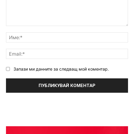
Коментар:
Им
Ema
Запази ми данните за следващ мой коментар.