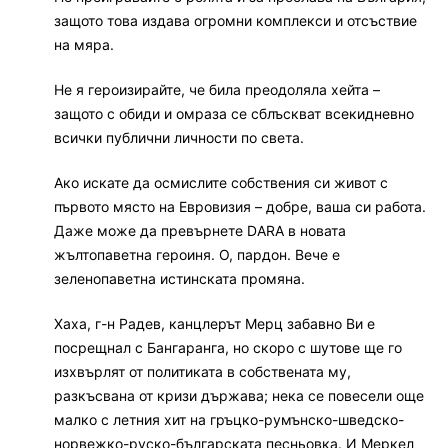
защото това издава огромни комплекси и отсъствие
на мяра.
Не я героизирайте, че била преодоляла хейта –
защото с обиди и омраза се сблъскват всекидневно
всички публични личности по света.
Ако искате да осмислите собствения си живот с
първото място на Евровизия – добре, ваша си работа.
Даже може да превърнете DARA в новата
жълтопаветна героиня. О, пардон. Вече е
зеленопаветна истинската промяна.
Хаха, г-н Радев, канцлерът Мерц забавно Ви е
посрещнал с Бангаранга, но скоро с шутове ще го
изхвърлят от политиката в собствената му,
разкъсвана от кризи държава; нека се повесели още
малко с летния хит на гръцко-румънско-шведско-
норвежко-руско-българската песньовка. И Меркел