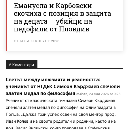
Емануела и Карбовски
скочиха с позиция в защита
на децата – убийци на
педофили от Пловдив
СЪБОТА, 8 АВГУСТ 2026
6 Коментари
Светът между илюзията и реалността:
ученикът от НГДЕК Симеон Кърджиев спечели
златен медал по философия
събота, 23 май 2026 At 9:28
Ученикът от класическата гимназия Симеон Кърджиев
спечели златен медал по философия на Олимпиадата в
Полша. „Дължа този успех освен на своя ментор проф.
Иван Колев и на своите родители и роднини, както и на
доц. Васил Видински, който преподава в Софийския