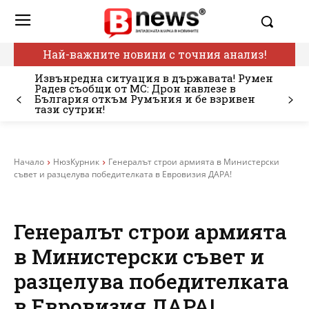
Най-важните новини с точния анализ!
Извънредна ситуация в държавата! Румен
Радев съобщи от МС: Дрон навлезе в
България откъм Румъния и бе взривен
тази сутрин!
Начало
НюзКурник
Генералът строи армията в Министерски
съвет и разцелува победителката в Евровизия ДАРА!
Генералът строи армията
в Министерски съвет и
разцелува победителката
в Евровизия ДАРА!