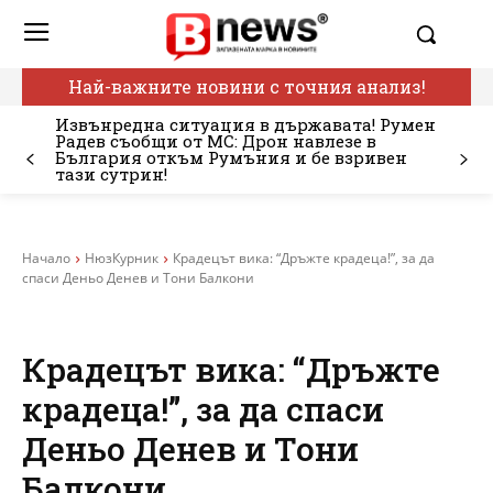
Най-важните новини с точния анализ!
Извънредна ситуация в държавата! Румен
Радев съобщи от МС: Дрон навлезе в
България откъм Румъния и бе взривен
тази сутрин!
Начало
НюзКурник
Крадецът вика: “Дръжте крадеца!”, за да
спаси Деньо Денев и Тони Балкони
Крадецът вика: “Дръжте
крадеца!”, за да спаси
Деньо Денев и Тони
Балкони