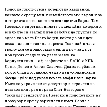
Подобна плиткоумна истерична кампания,
каквато е срещу мен и семейството ми, върви и за
историята с незаконното селище във Варна. Там
Пеевски е впрегнал цялата си медийна котерия и
всичките си аватари във фейсбук да грухтят по
адрес на кмета Благо Коцев, който до оня ден
лежа половин година в ареста. Този вой и тази
гюрлутия се прави само с една цел – за да се
прикрият следите на двете маши на
Корпулентния – и.ф. шефовете на ДАНС и КПК
Деньо Денев и Антон Славчев. Двамата убавци,
които бяха поставили чадър над украинската
банда Куб и над украинската мафия във Варна.
Именно украинският дезертьор и строител на
незаконния град в града Олег Невзоров е
“тайният свидетел” на Пеевски и подопечните му
прокурори срещу варненския кмет. Варна е
особено важен и интересен град за Пеевски – там