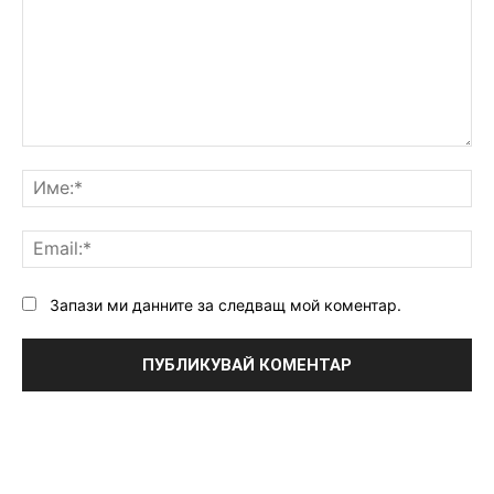
Коментар:
Им
Ema
Запази ми данните за следващ мой коментар.