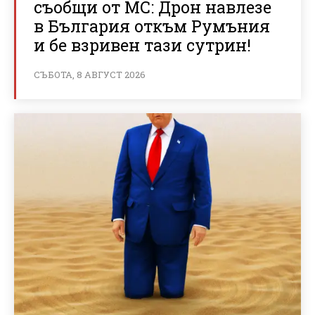
съобщи от МС: Дрон навлезе
в България откъм Румъния
и бе взривен тази сутрин!
СЪБОТА, 8 АВГУСТ 2026