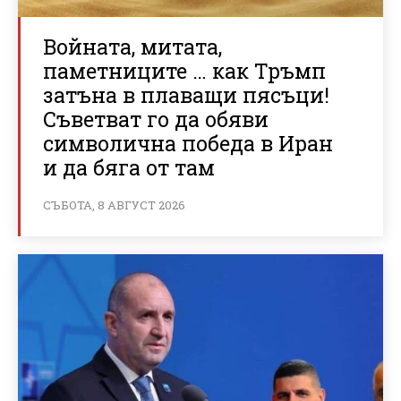
Войната, митата,
паметниците … как Тръмп
затъна в плаващи пясъци!
Съветват го да обяви
символична победа в Иран
и да бяга от там
СЪБОТА, 8 АВГУСТ 2026