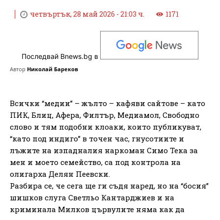
четвъртък, 28 май 2026 - 21:03 ч.
1171
Последвай Bnews.bg в
Автор
Николай Бареков
Всички “медии” – жълто – кафяви сайтове – като
ПИК, Блиц, Афера, Филтър, Медиамол, Свободно
слово и тям подобни клоаки, които публикуват,
“като под индиго” в точен час, гнусотиите и
лъжите на изпадналия наркоман Симо Тека за
мен и моето семейство, са под контрола на
олигарха Делян Пеевски.
Разбира се, че сега ще ги съдя наред, но на “босия”
шишков слуга Светльо Кантарджиев и на
криминала Милков цървулите няма как да