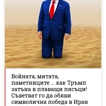
Войната, митата,
паметниците … как Тръмп
затъна в плаващи пясъци!
Съветват го да обяви
символична победа в Иран