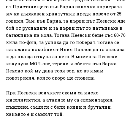
от Пристанището във Варна започна кариерата
му на държавен хрантутник преди повече от 25
години. Там, във Варна, за първи път Пеевски яде
бой от руснаците и за първи път го натъпкаха в
багажника на кола. Тогава Пеевски беше със 60-70
кила по-фин, та успяха да го поберат. Тогава се
наложило покойният Илия Павлов да го спасява
и да плаща откупа за него. В момента Пеевски
изкупува МОЛ-ове, терени и обекти във Варна.
Неясно кой му дава този зор, но аз имам
подозрения, които скоро ще споделя.
При Пеевски всичките схеми са ниско
интелигентни, а атаките му са елементарни,
лъжливи, съшити с бели конци и брутални,
какъвто е и самият той.