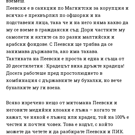
вземеш.
Пеевски е в санкции по Магнитски за корупция и
всичко е прехвърлил по офшорки и на
подставени лица, така че и на него няма какво да
му се вземе в граждански съд. Дори частните му
самолети и яхтите са по разни малтийски и
арабски фондове. С Пеевски ще трябва да се
занимава държавата, ако има такава.
Тактиката на Пеевски е проста и една и съща от
20 десетилетия : Крадецът вика дръжте крадеца!
Досега работеше пред простолюдието в
комбинация с държавните му бухалки, но вече
бухалките му ги взеха.
Всяко изречено нещо от митомана Пеевски и
неговите медийни клоаки е лъжа – когато те
кажат, че някой е лъжец или крадец, той на 100% е
честен и почтен човек. Това е кодът, с който
можете да четете и да разбирате Пеевски и ПИК.