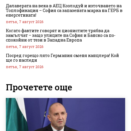
Далаверата на века в АЕЦ Козлодуй и източването на
Топлофикация – София са запазената марка на ГЕРБ в
енергетиката!
петък, 7 август 2026
Когато фактите говорят и ционистите трябва да
замълчат – защо улиците на София и Банско са по-
спокойни от тези в Западна Европа
петък, 7 август 2026
Посред горещо лято Германия сменя канцлера! Кой
ще го наследи
петък, 7 август 2026
Прочетете още