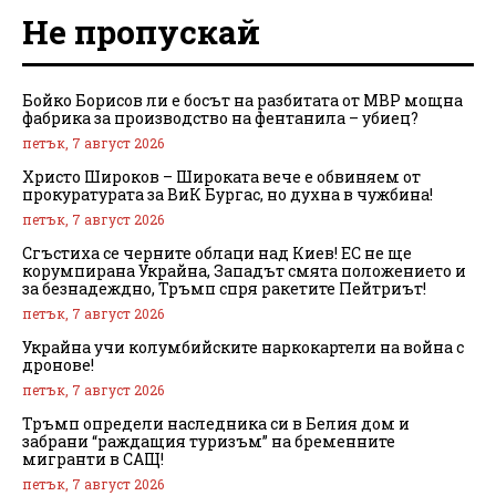
Не пропускай
Бойко Борисов ли е босът на разбитата от МВР мощна
фабрика за производство на фентанила – убиец?
петък, 7 август 2026
Христо Широков – Широката вече е обвиняем от
прокуратурата за ВиК Бургас, но духна в чужбина!
петък, 7 август 2026
Сгъстиха се черните облаци над Киев! ЕС не ще
корумпирана Украйна, Западът смята положението и
за безнадеждно, Тръмп спря ракетите Пейтриът!
петък, 7 август 2026
Украйна учи колумбийските наркокартели на война с
дронове!
петък, 7 август 2026
Тръмп определи наследника си в Белия дом и
забрани “раждащия туризъм” на бременните
мигранти в САЩ!
петък, 7 август 2026