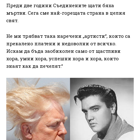
Преди две години Съединените щати бяха
мъртви. Сега сме най-горещата страна в целия
свят.
Не ми трябват така наречени „артисти“, които са
прекалено платени и недоволни от всичко.
Искам да бъда заобиколен само от щастливи
хора, умни хора, успешни хора и хора, които
знаят как да печелят.“