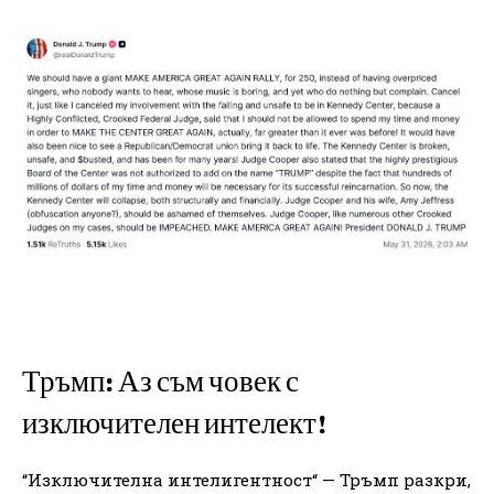
Тръмп: Аз съм човек с
изключителен интелект!
“Изключителна интелигентност“ — Тръмп разкри,