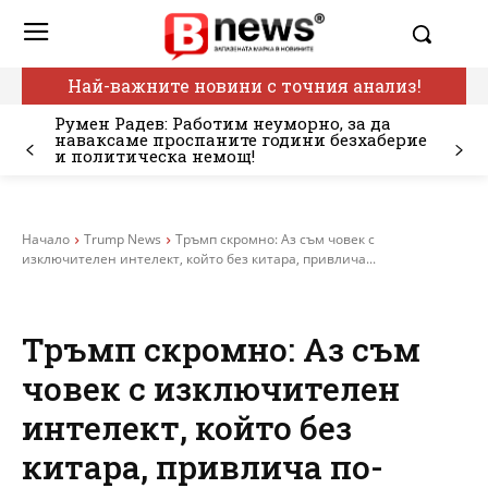
Най-важните новини с точния анализ!
Румен Радев: Работим неуморно, за да
наваксаме проспаните години безхаберие
и политическа немощ!
Начало
Trump News
Тръмп скромно: Аз съм човек с
изключителен интелект, който без китара, привлича...
Тръмп скромно: Аз съм
човек с изключителен
интелект, който без
китара, привлича по-