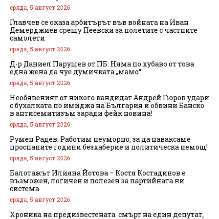
сряда, 5 август 2026
Главчев се оказа арбитърът във войната на Иван
Демерджиев срещу Пеевски за полетите с частните
самолети
сряда, 5 август 2026
Д-р Даниел Парушев от ПБ: Няма по хубаво от това
една жена да чуе думичката „мамо“
сряда, 5 август 2026
Необявеният от никого кандидат Андрей Гюров удари
с бухалката по имиджа на България и обвини Банско
в антисемитизъм заради фейк новина!
сряда, 5 август 2026
Румен Радев: Работим неуморно, за да наваксаме
проспаните години безхаберие и политическа немощ!
сряда, 5 август 2026
Балотажът Илияна Йотова – Костя Костадинов е
възможен, логичен и полезен за партийната ни
система
сряда, 5 август 2026
Хроника на предизвестената смърт на един депутат,