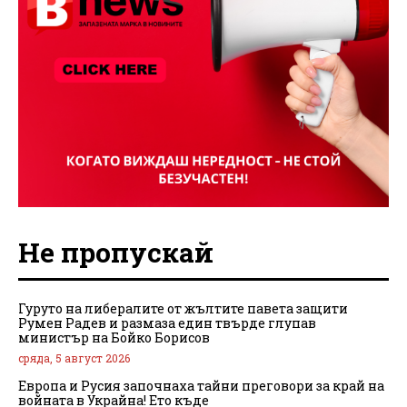
Не пропускай
Гуруто на либералите от жълтите павета защити
Румен Радев и размаза един твърде глупав
министър на Бойко Борисов
сряда, 5 август 2026
Европа и Русия започнаха тайни преговори за край на
войната в Украйна! Ето къде