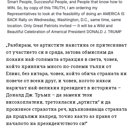
„Разбирам, че артистите наистина се притесняват
от участието си в сряда, затова обмислям да
поканя най-голямата атракция в света, човек,
който привлича много по-големи тълпи от
Елвис, без китара, човек, който обича страната ни
повече от всеки друг, и човек, когото някои
наричат ​​най-великия президент в историята –
Доналд Дж. Тръмп – да замени тези
високоплатени, третокласни „артисти“ и да
произнесе страхотна реч, вдъхновяваща страната
да продължи напред, точно както аз правя от
началото на президентството си!“