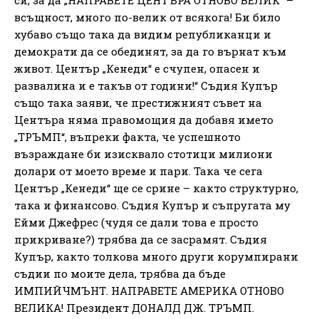
си, за да „НАПРАВЕТЕ ЦЕНТЪРА ОТНОВО ВЕЛИК“ –
всъщност, много по-велик от всякога! Би било
хубаво също така да видим републиканци и
демократи да се обединят, за да го върнат към
живот. Център „Кенеди“ е счупен, опасен и
развалина и е такъв от години!“ Съдия Купър
също така заяви, че престижният съвет на
Центъра няма правомощия да добавя името
„ТРЪМП“, въпреки факта, че успешното
възраждане би изисквало стотици милиони
долари от моето време и пари. Така че сега
Център „Кенеди“ ще се срине – както структурно,
така и финансово. Съдия Купър и съпругата му
Ейми Джефрес (чудя се дали това е просто
прикриване?) трябва да се засрамят. Съдия
Купър, както толкова много други корумпирани
съдии по моите дела, трябва да бъде
ИМПИЙЧМЪНТ. НАПРАВЕТЕ АМЕРИКА ОТНОВО
ВЕЛИКА! Президент ДОНАЛД ДЖ. ТРЪМП.