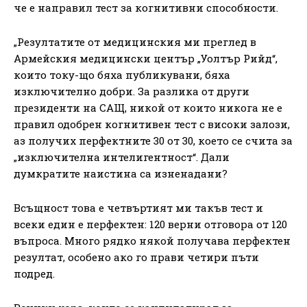
че е направил тест за когнитивни способности.
„Резултатите от медицинския ми преглед в
Армейския медицински център „Уолтър Рийд“,
които току-що бяха публикувани, бяха
изключително добри. За разлика от други
президенти на САЩ, никой от които никога не е
правил одобрен когнитивен тест с високи залози,
аз получих перфектните 30 от 30, което се счита за
„изключителна интелигентност“. Дали
думкратите наистина са изненадани?
Всъщност това е четвъртият ми такъв тест и
всеки един е перфектен: 120 верни отговора от 120
въпроса. Много рядко някой получава перфектен
резултат, особено ако го прави четири пъти
подред.