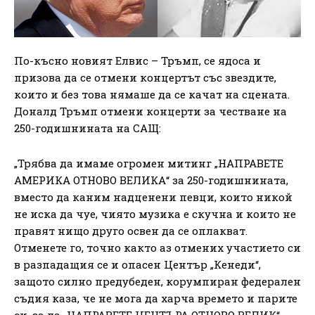
По-късно новият Елвис – Тръмп, се ядоса и
призова да се отмени концертът със звездите,
които и без това нямаше да се качат на сцената.
Доналд Тръмп отмени концерти за честване на
250-годишнината на САЩ:
„Трябва да имаме огромен митинг „НАПРАВЕТЕ
АМЕРИКА ОТНОВО ВЕЛИКА“ за 250-годишнината,
вместо да каним надценени певци, които никой
не иска да чуе, чиято музика е скучна и които не
правят нищо друго освен да се оплакват.
Отменете го, точно както аз отмених участието си
в разпадащия се и опасен Център „Кенеди“,
защото силно предубеден, корумпиран федерален
съдия каза, че не мога да харча времето и парите