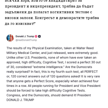
Всички хора, които се кандидатират за
президент и вицепрезидент, трябва да бъдат
задължени да полагат когнитивни тестове с
високи залози. Конгресът и демократите трябва
да го изискват!“