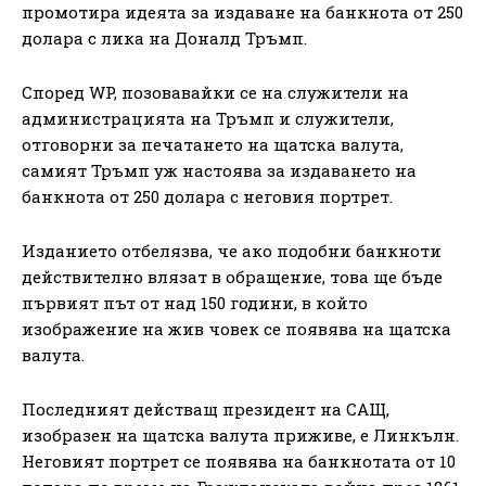
промотира идеята за издаване на банкнота от 250
долара с лика на Доналд Тръмп.
Според WP, позовавайки се на служители на
администрацията на Тръмп и служители,
отговорни за печатането на щатска валута,
самият Тръмп уж настоява за издаването на
банкнота от 250 долара с неговия портрет.
Изданието отбелязва, че ако подобни банкноти
действително влязат в обращение, това ще бъде
първият път от над 150 години, в който
изображение на жив човек се появява на щатска
валута.
Последният действащ президент на САЩ,
изобразен на щатска валута приживе, е Линкълн.
Неговият портрет се появява на банкнотата от 10