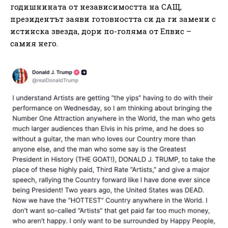
годишнината от независимостта на САЩ,
президентът заяви готовността си да ги замени с
истинска звезда, дори по-голяма от Елвис –
самия него.