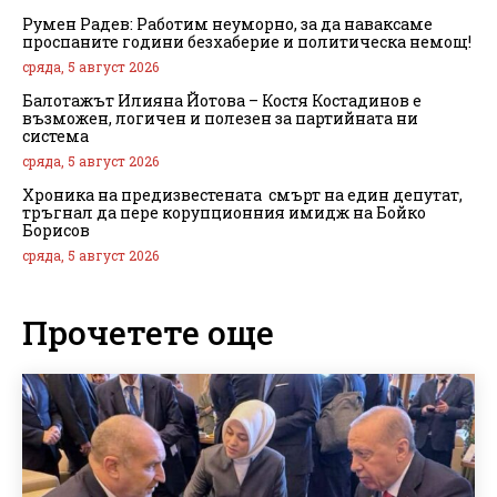
Румен Радев: Работим неуморно, за да наваксаме
проспаните години безхаберие и политическа немощ!
сряда, 5 август 2026
Балотажът Илияна Йотова – Костя Костадинов е
възможен, логичен и полезен за партийната ни
система
сряда, 5 август 2026
Хроника на предизвестената смърт на един депутат,
тръгнал да пере корупционния имидж на Бойко
Борисов
сряда, 5 август 2026
Прочетете още