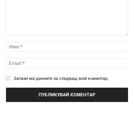
Коментар:
Им
Ema
Запази ми данните за следващ мой коментар.