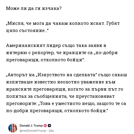
Може ли да ги изчака?
„Мисля, че мога да чакам колкото искат. Губят
цяло състояние…“
Американският лидер също така заяви в
интервю с репортер, че иранците са „по-добри
преговарящи, отколкото бойци“:
„Авторът на „Изкуството на сделката“ също сякаш
изпитваше известно неохотно уважение към
иранските преговарящи, когато за първи път го
попитах за съобщенията, че преустановяват
преговорите: „Това е уместното нещо, защото те са
по-добри преговарящи, отколкото бойци.“