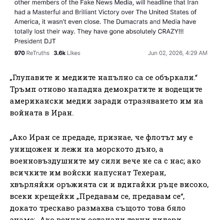
„Глупавите и медиите напълно са се объркали.“
Тръмп отново нападна демократите и водещите
американски медии заради отразяването им на
войната в Иран.
„Ако Иран се предаде, признае, че флотът му е
унищожен и лежи на морското дъно, а
военновъздушните му сили вече не са с нас; ако
всичките им войски напуснат Техеран,
хвърляйки оръжията си и вдигайки ръце високо,
всеки крещейки „Предавам се, предавам се“,
докато трескаво размахва същото това бяло
знаме; „Ако всички останали техни лидери