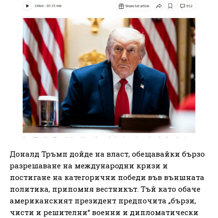
Доналд Тръмп дойде на власт, обещавайки бързо
разрешаване на международни кризи и
постигане на категорични победи във външната
политика, припомня вестникът. Тъй като обаче
американският президент предпочита „бързи,
чисти и решителни“ военни и дипломатически