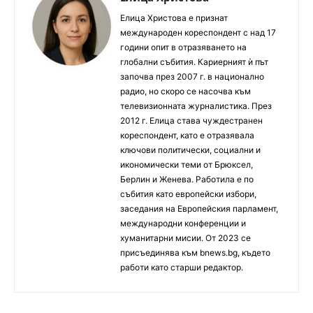
Елица Христова е признат
международен кореспондент с над 17
години опит в отразяването на
глобални събития. Кариерният ѝ път
започва през 2007 г. в национално
радио, но скоро се насочва към
телевизионната журналистика. През
2012 г. Елица става чуждестранен
кореспондент, като е отразявала
ключови политически, социални и
икономически теми от Брюксел,
Берлин и Женева. Работила е по
събития като европейски избори,
заседания на Европейския парламент,
международни конференции и
хуманитарни мисии. От 2023 се
присъединява към bnews.bg, където
работи като старши редактор.