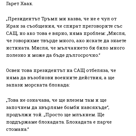
Гарет Хаак.
„Президентът Тръмп ми казва, че не е чул от
Иран за съобщения, че спират преговорите със
САЩ, но ако това е вярно, няма проблем: „Мисля,
че говорихме твърде много, ако искате да знаете
истината. Мисля, че мълчанието би било много
полезно и може да бъде дългосрочно.“
Освен това президентът на САЩ отбеляза, че
няма да възобнови военните действия, а ще
запази морската блокада:
„Това не означава, че ще влезем там и ще
започнем да хвърляме бомби навсякъде“,
продължи той. „Просто ще млъкнем. Ще
поддържаме блокадата. Блокадата е парче
стомана.“