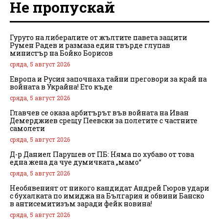
Не пропускай
Гуруто на либералите от жълтите павета защити
Румен Радев и размаза един твърде глупав
министър на Бойко Борисов
сряда, 5 август 2026
Европа и Русия започнаха тайни преговори за край на
войната в Украйна! Ето къде
сряда, 5 август 2026
Главчев се оказа арбитърът във войната на Иван
Демерджиев срещу Пеевски за полетите с частните
самолети
сряда, 5 август 2026
Д-р Даниел Парушев от ПБ: Няма по хубаво от това
една жена да чуе думичката „мамо“
сряда, 5 август 2026
Необявеният от никого кандидат Андрей Гюров удари
с бухалката по имиджа на България и обвини Банско
в антисемитизъм заради фейк новина!
сряда, 5 август 2026