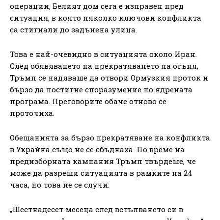
операции, Белият дом сега е изправен пред
ситуация, в която няколко ключови конфликта
са стигнали до задънена улица.
Това е най-очевидно в ситуацията около Иран.
След обявяването на прекратяването на огъня,
Тръмп се надяваше да отвори Ормузкия проток и
бързо да постигне споразумение по ядрената
програма. Преговорите обаче отново се
проточиха.
Обещанията за бързо прекратяване на конфликта
в Украйна също не се сбъднаха. По време на
предизборната кампания Тръмп твърдеше, че
може да разреши ситуацията в рамките на 24
часа, но това не се случи:
„Шестнадесет месеца след встъпването си в