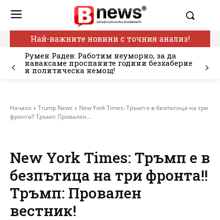
Най-важните новини с точния анализ!
Румен Радев: Работим неуморно, за да
наваксаме проспаните години безхаберие
и политическа немощ!
Начало
Trump News
New York Times: Тръмп е в безпътица на три
фронта!! Тръмп: Провален...
New York Times: Тръмп е в
безпътица на три фронта!!
Тръмп: Провален
вестник!