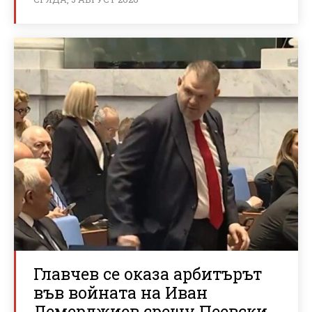
Главчев се оказа арбитърът
във войната на Иван
Демерджиев срещу Пеевски