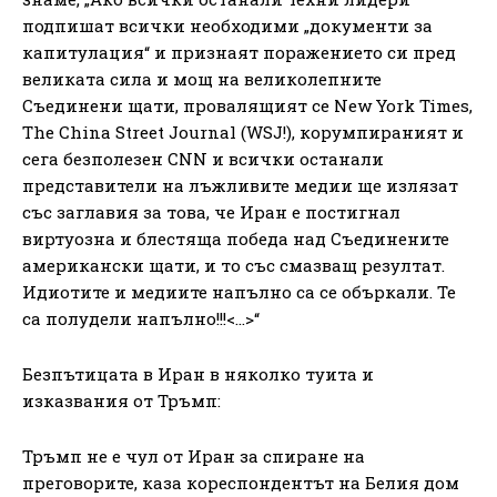
подпишат всички необходими „документи за
капитулация“ и признаят поражението си пред
великата сила и мощ на великолепните
Съединени щати, провалящият се New York Times,
The China Street Journal (WSJ!), корумпираният и
сега безполезен CNN и всички останали
представители на лъжливите медии ще излязат
със заглавия за това, че Иран е постигнал
виртуозна и блестяща победа над Съединените
американски щати, и то със смазващ резултат.
Идиотите и медиите напълно са се объркали. Те
са полудели напълно!!!<…>“
Безпътицата в Иран в няколко туита и
изказвания от Тръмп:
Тръмп не е чул от Иран за спиране на
преговорите, каза кореспондентът на Белия дом