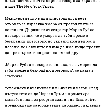
длъжност той почти спря да говори за Украйна“,
пише The New York Times.
Междувременно в администрацията вече
открито се изразява умора от проточилите се
контакти. Държавният секретар Марко Рубио
наскоро заяви, че е уморен да губи време в
безкрайни преговори по украинския въпрос и
посочи, че Вашингтон няма да има нищо против
да прехвърли тази роля на някой друг.
„Марко Рубио наскоро се оплака, че е уморен да
губи време в безкрайни преговори“, се казва в
статията.
Усложнения възникват и в Близкия изток. След
пътуването си до Израел Тръмп промотира
мащабен план за реорганизация на Газа, който
предвиждаше разоръжаване на Хамас, създаване