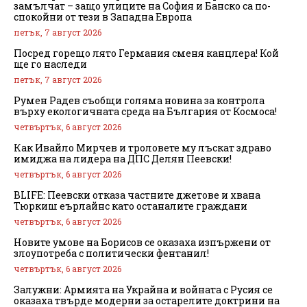
замълчат – защо улиците на София и Банско са по-
спокойни от тези в Западна Европа
петък, 7 август 2026
Посред горещо лято Германия сменя канцлера! Кой
ще го наследи
петък, 7 август 2026
Румен Радев съобщи голяма новина за контрола
върху екологичната среда на България от Космоса!
четвъртък, 6 август 2026
Как Ивайло Мирчев и троловете му лъскат здраво
имиджа на лидера на ДПС Делян Пеевски!
четвъртък, 6 август 2026
BLIFE: Пеевски отказа частните джетове и хвана
Тюркиш еърлайнс като останалите граждани
четвъртък, 6 август 2026
Новите умове на Борисов се оказаха изпържени от
злоупотреба с политически фентанил!
четвъртък, 6 август 2026
Залужни: Армията на Украйна и войната с Русия се
оказаха твърде модерни за остарелите доктрини на