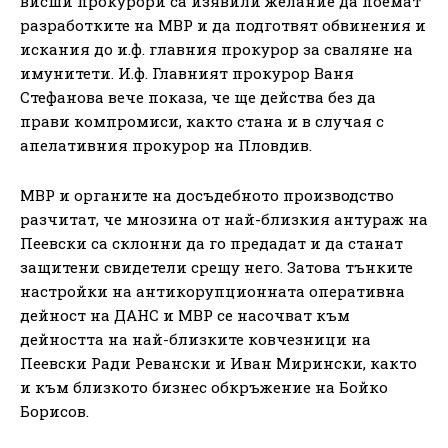
висши прокурори са изявили желание да поемат
разработките на МВР и да подготвят обвинения и
искания до и.ф. главния прокурор за сваляне на
имунитети. И.ф. Главният прокурор Ваня
Стефанова вече показа, че ще действа без да
прави компромиси, както стана и в случая с
апелативния прокурор на Пловдив.
МВР и органите на досъдебното производство
разчитат, че мнозина от най-близкия антураж на
Пеевски са склонни да го предадат и да станат
защитени свидетели срещу него. Затова тънките
настройки на антикорупционната оперативна
дейност на ДАНС и МВР се насочват към
дейността на най-близките ковчезници на
Пеевски Ради Ревански и Иван Мирински, както
и към близкото бизнес обкръжение на Бойко
Борисов.