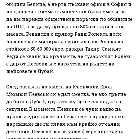
община Белица, а върти лъскави офиси в София и
по цял ден приема съмнителни бизнесмени, за
да им нарежда обществени поръчки по общините
на ДПС, а те да му връщат по 80% от парите под
масата. Ревански с прякор Ради Ролекса носи
часовник лимитирана серия златен Ролекс на
стойност 50-60 000 евро, разкри Тахир. Самият
Ради се хвали по кръчмите, че тузарският Ролекс
е дар от Пеевски и е като тези на ръцете на
шейховете в Дубай.
След разпита на кмета на Кърджали Ерол
Мюмюн Пеевски си е дал сметка, че ако тръгне
да бяга в Дубай, групата му ще се разпадне за
секунди. В момента Пеевски се чуди какво да
прави и един арест на Ревански с прокурорско
нареждане ще ги тикне към крайно отчаяни
действие. Пеевски ще свърши феерично, както
живее и натрупа милиардите си.