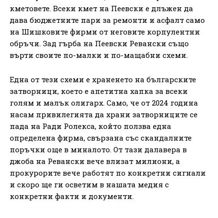
кметовете. Всеки кмет на Пеевски е длъжен да
дава бюджетните пари за ремонти и асфалт само
на Шишковите фирми от неговите корпулентни
обръчи. Зад гърба на Пеевски Ревански също
върти своите по-малки и по-мащабни схеми.
Една от тези схеми е храненето на българските
затворници, което е апетитна хапка за всеки
голям и малък олигарх. Само, че от 2024 година
насам привилегията да храни затворниците се
пада на Ради Ролекса, който ползва една
определена фирма, свързана със скандалните
поръчки още в миналото. От тази далавера в
джоба на Ревански вече влизат милиони, а
прокурорите вече работят по конкретни сигнали
и скоро ще ги осветим в нашата медия с
конкретни факти и документи.