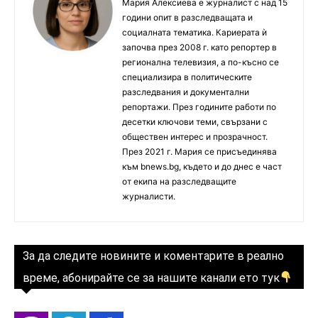
Мария Алексиева е журналист с над 15
години опит в разследващата и
социалната тематика. Кариерата ѝ
започва през 2008 г. като репортер в
регионална телевизия, а по-късно се
специализира в политическите
разследвания и документални
репортажи. През годините работи по
десетки ключови теми, свързани с
обществен интерес и прозрачност.
През 2021 г. Мария се присъединява
към bnews.bg, където и до днес е част
от екипа на разследващите
журналисти.
За да следите новините и коментарите в реално
време, абонирайте се за нашите канали ето тук