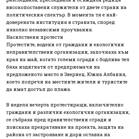
високопоставени служители от двете страни на
политическия спектър. В момента тя е най-
доверената институция в страната, според
няколко независими проучвания.
Насилствени протести
Протестите, водени от граждани и екологични
неправителствени организации, започнаха към
края на май, когато големи огради с бодлива тел
бяха издигнати от предприемачи на
предложеното място в Звернец, Южна Албания,
което попречи на местните жители и туристите
да имат достъп до плажа.
В неделя вечерта протестиращи, включително
граждани и различни екологични организации,
се събраха пред правителствени сгради и
поискаха прекратяване на проекта, защита на
района от застрояване и дори оставка на