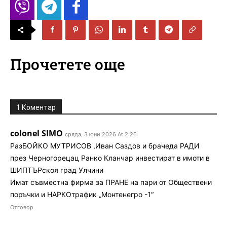
Прочетете още
1 Коментар
colonel SIMO
сряда, 3 юни 2026 At 2:26
РазБОЙКО МУТРИСОВ ,Иван Саздов и брачеда РАДИ
през Черногорецац Ранко Кланчар инвестират в имоти в
ШИПТЪРскоя град Улчини
Имат съвместна фирма за ПРАНЕ на пари от Обществени
поръчки и НАРКОтрафик „Монтенегро -1“
Отговор