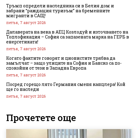
Тръмп определи наследника си в Белия дом и
забрани “раждащия туризъм” на бременните
мигранти в САЩ!
петък, 7 август 2026
Далаверата на века в АЕЦ Козлодуй и източването на
Топлофикация – София са запазената марка на ГЕРБ в
енергетиката!
петък, 7 август 2026
Когато фактите говорят и ционистите трябва да
замълчат – защо улиците на София и Банско са по-
спокойни от тези в Западна Европа
петък, 7 август 2026
Посред горещо лято Германия сменя канцлера! Кой
ще го наследи
петък, 7 август 2026
Прочетете още