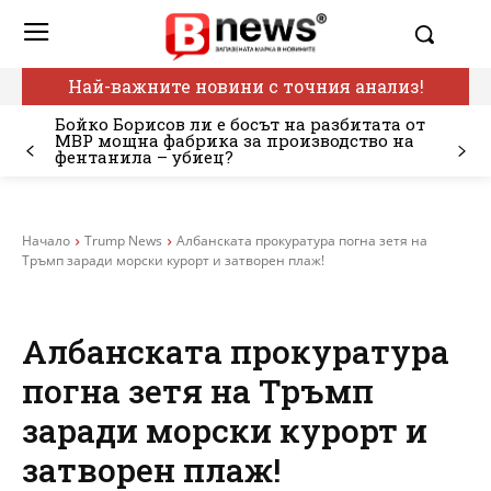
Най-важните новини с точния анализ!
Бойко Борисов ли е босът на разбитата от
МВР мощна фабрика за производство на
фентанила – убиец?
Начало
Trump News
Албанската прокуратура погна зетя на
Тръмп заради морски курорт и затворен плаж!
Албанската прокуратура
погна зетя на Тръмп
заради морски курорт и
затворен плаж!