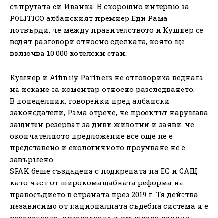
съпругата си Иванка. В скорошно интервю за
POLITICO албанският премиер Еди Рама
потвърди, че между правителството и Кушнер се
водят разговори относно сделката, която ще
включва 10 000 хотелски стаи.
Кушнер и Affinity Partners не отговориха веднага
на искане за коментар относно разследването.
В понеделник, говорейки пред албански
законодатели, Рама отрече, че проектът нарушава
защитен резерват за диви животни и заяви, че
окончателното предложение все още не е
представено и екологичното проучване не е
завършено.
SPAK беше създадена с подкрепата на ЕС и САЩ
като част от широкомащабната реформа на
правосъдието в страната през 2019 г. Тя действа
независимо от националната съдебна система и е
разследвала, преследвала и осъждала редица