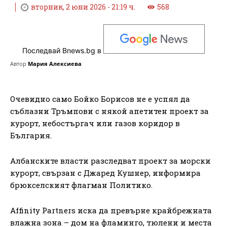
вторник, 2 юни 2026 - 21:19 ч.
568
Последвай Bnews.bg в
Автор
Мария Алексиева
Очевидно само Бойко Борисов не е успял да
съблазни Тръмпови с някой апетитен проект за
курорт, небостъргач или газов коридор в
България.
Албанските власти разследват проект за морски
курорт, свързан с Джаред Кушнер, информира
брюкселският флагман Политико.
Affinity Partners иска да превърне крайбрежната
влажна зона – дом на фламинго, тюлени и места