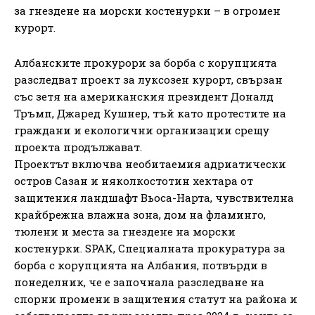
за гнездене на морски костенурки – в огромен
курорт.
Албанските прокурори за борба с корупцията
разследват проект за луксозен курорт, свързан
със зетя на американския президент Доналд
Тръмп, Джаред Кушнер, тъй като протестите на
граждани и екологични организации срещу
проекта продължават.
Проектът включва необитаемия адриатически
остров Сазан и няколкостотин хектара от
защитения ландшафт Вьоса-Нарта, чувствителна
крайбрежна влажна зона, дом на фламинго,
тюлени и места за гнездене на морски
костенурки. SPAK, Специалната прокуратура за
борба с корупцията на Албания, потвърди в
понеделник, че е започнала разследване на
спорни промени в защитения статут на района и