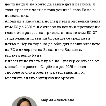
дестинация, на която да завиждат в региона, и
този проект е част от това усилие“, каза Рама в
понеделник.
Албания е насочила поглед към присъединяване
към ЕС до 2030 г. и е отворила всички преговорни
глави от процеса на присъединяване към ЕС. 27-
те държавни глави на блока ще се срещнат в
петък в Черна гора, за да обсъдят разширяването
на ЕС с лидерите на Западните Балкани,
включително Рама.
Инвестиционната фирма на Кушнер се отказа от
мащабен проект в Сърбия през 2025 г. след
спорове около проекта и разследвания от
местните антикорупционни органи.
Мария Алексиева