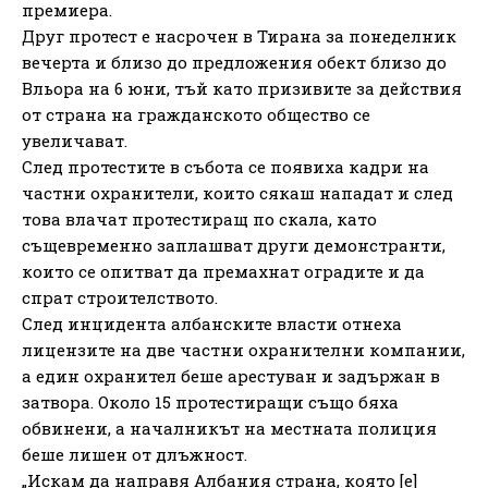
премиера.
Друг протест е насрочен в Тирана за понеделник
вечерта и близо до предложения обект близо до
Вльора на 6 юни, тъй като призивите за действия
от страна на гражданското общество се
увеличават.
След протестите в събота се появиха кадри на
частни охранители, които сякаш нападат и след
това влачат протестиращ по скала, като
същевременно заплашват други демонстранти,
които се опитват да премахнат оградите и да
спрат строителството.
След инцидента албанските власти отнеха
лицензите на две частни охранителни компании,
а един охранител беше арестуван и задържан в
затвора. Около 15 протестиращи също бяха
обвинени, а началникът на местната полиция
беше лишен от длъжност.
„Искам да направя Албания страна, която [е]