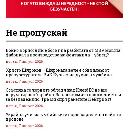
Не пропускай
Бойко Борисов ли е босът на разбитата от МВР мощна
фабрика за производство на фентанила – убиец?
петък, 7 август 2026
Христо Широков – Широката вече е обвиняем от
прокуратурата за ВиК Бургас, но духна в чужбина!
петък, 7 август 2026
Сгъстиха се черните облаци над Киев! ЕС не ще
корумпирана Украйна, Западът смята положението и
за безнадеждно, Тръмп спря ракетите Пейтриът!
петък, 7 август 2026
Украйна учи колумбийските наркокартели на война с
дронове!
петък, 7 август 2026