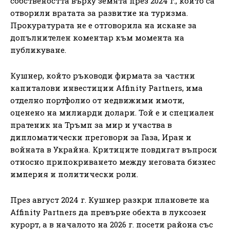
собствеността върху земята през 2024 г., които са
отворили вратата за развитие на туризма.
Прокуратурата не е отговорила на искане за
допълнителен коментар към момента на
публикуване.
Кушнер, който ръководи фирмата за частни
капиталови инвестиции Affinity Partners, има
отделно портфолио от недвижими имоти,
оценено на милиарди долари. Той е и специален
пратеник на Тръмп за мир и участва в
дипломатически преговори за Газа, Иран и
войната в Украйна. Критиците повдигат въпроси
относно припокриването между неговата бизнес
империя и политически роли.
През август 2024 г. Кушнер разкри плановете на
Affinity Partners да превърне обекта в луксозен
курорт, а в началото на 2026 г. посети района със