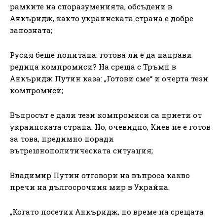
рамките на споразуменията, обсъдени в
Анкъридж, както украинската страна е добре
запозната;
Русия беше попитана: готова ли е да направи
редица компромиси? На среща с Тръмп в
Анкъридж Путин каза: „Готови сме“ и очерта тези
компромиси;
Въпросът е дали тези компромиси са приети от
украинската страна. Но, очевидно, Киев не е готов
за това, предимно поради
вътрешнополитическата ситуация;
Владимир Путин отговори на въпроса какво
пречи на дългосрочния мир в Украйна.
„Когато посетих Анкъридж, по време на срещата