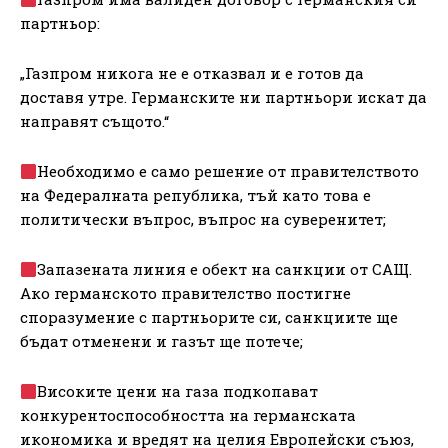
партньор:
„Газпром никога не е отказвал и е готов да
доставя утре. Германските ни партньори искат да
направят същото.“
Необходимо е само решение от правителството
на Федералната република, тъй като това е
политически въпрос, въпрос на суверенитет;
Запазената линия е обект на санкции от САЩ.
Ако германското правителство постигне
споразумение с партньорите си, санкциите ще
бъдат отменени и газът ще потече;
Високите цени на газа подкопават
конкурентоспособността на германската
икономика и вредят на целия Европейски съюз,