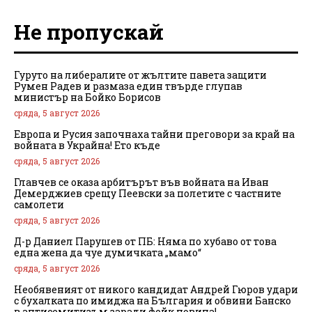
Не пропускай
Гуруто на либералите от жълтите павета защити
Румен Радев и размаза един твърде глупав
министър на Бойко Борисов
сряда, 5 август 2026
Европа и Русия започнаха тайни преговори за край на
войната в Украйна! Ето къде
сряда, 5 август 2026
Главчев се оказа арбитърът във войната на Иван
Демерджиев срещу Пеевски за полетите с частните
самолети
сряда, 5 август 2026
Д-р Даниел Парушев от ПБ: Няма по хубаво от това
една жена да чуе думичката „мамо“
сряда, 5 август 2026
Необявеният от никого кандидат Андрей Гюров удари
с бухалката по имиджа на България и обвини Банско
в антисемитизъм заради фейк новина!