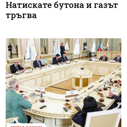
Натискате бутона и газът
тръгва