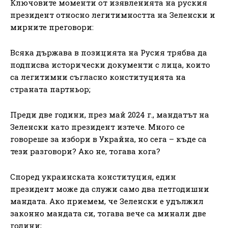
Ключовите моменти от изявленията на руския
президент относно легитимността на Зеленски и
мирните преговори:
Всяка държава в позицията на Русия трябва да
подписва исторически документи с лица, които
са легитимни съгласно конституцията на
страната партньор;
Преди две години, през май 2024 г., мандатът на
Зеленски като президент изтече. Много се
говореше за избори в Украйна, но сега – къде са
тези разговори? Ако не, тогава кога?
Според украинската конституция, един
президент може да служи само два петгодишни
мандата. Ако приемем, че Зеленски е удължил
законно мандата си, тогава вече са минали две
години;