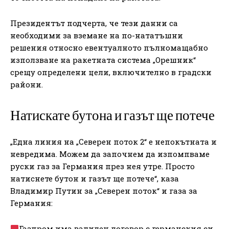
Президентът подчерта, че тези данни са
необходими за вземане на по-нататъшни
решения относно евентуалното пълномащабно
използване на ракетната система „Орешник“
срещу определени цели, включително в градски
райони.
Натискате бутона и газът ще потече
„Една линия на „Северен поток 2“ е непокътната и
невредима. Можем да започнем да изпомпваме
руски газ за Германия през нея утре. Просто
натиснете бутон и газът ще потече“, каза
Владимир Путин за „Северен поток“ и газа за
Германия:
Газпром има валиден договор с германския си