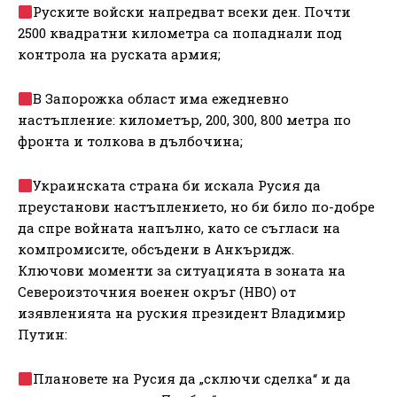
Руските войски напредват всеки ден. Почти
2500 квадратни километра са попаднали под
контрола на руската армия;
В Запорожка област има ежедневно
настъпление: километър, 200, 300, 800 метра по
фронта и толкова в дълбочина;
Украинската страна би искала Русия да
преустанови настъплението, но би било по-добре
да спре войната напълно, като се съгласи на
компромисите, обсъдени в Анкъридж.
Ключови моменти за ситуацията в зоната на
Североизточния военен окръг (НВО) от
изявленията на руския президент Владимир
Путин:
Плановете на Русия да „сключи сделка“ и да