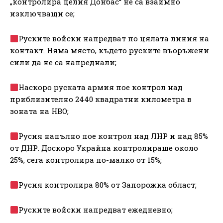
„контролира целия Донбас“ не са взаимно
изключващи се;
Руските войски напредват по цялата линия на
контакт. Няма място, където руските въоръжени
сили да не са напреднали;
Наскоро руската армия пое контрол над
приблизително 2440 квадратни километра в
зоната на НВО;
Русия напълно пое контрол над ЛНР и над 85%
от ДНР. Доскоро Украйна контролираше около
25%, сега контролира по-малко от 15%;
Русия контролира 80% от Запорожка област;
Руските войски напредват ежедневно;