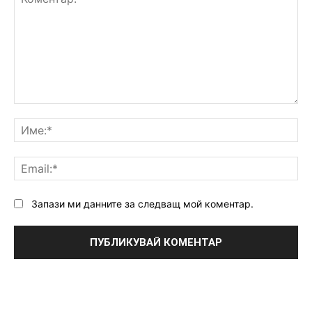
Коментар:
Им
Ema
Запази ми данните за следващ мой коментар.