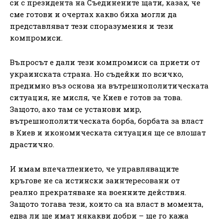
си с президента на Съединените щати, казах, че
сме готови и очертах какво биха могли да
представляват тези споразумения и тези
компромиси.
Въпросът е дали тези компромиси са приети от
украинската страна. Но съдейки по всичко,
предимно въз основа на вътрешнополитическата
ситуация, не мисля, че Киев е готов за това.
Защото, ако там се установи мир,
вътрешнополитическата борба, борбата за власт
в Киев и икономическата ситуация ще се влошат
драстично.
И имам впечатлението, че управляващите
кръгове не са истински заинтересовани от
реално прекратяване на военните действия.
Защото тогава тези, които са на власт в момента,
едва ли ще имат някакви добри – ще го кажа