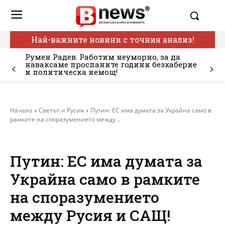
Най-важните новини с точния анализ!
Румен Радев: Работим неуморно, за да
наваксаме проспаните години безхаберие
и политическа немощ!
Начало
Светът и Русия
Путин: ЕС има думата за Украйна само в
рамките на споразумението между...
Путин: ЕС има думата за
Украйна само в рамките
на споразумението
между Русия и САЩ!