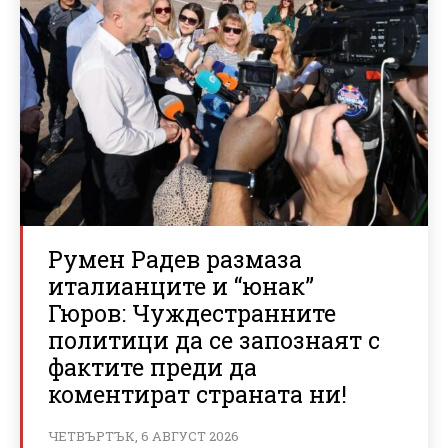
Румен Радев размаза
италианците и “юнак”
Гюров: Чуждестранните
политици да се запознаят с
фактите преди да
коментират страната ни!
ЧЕТВЪРТЪК, 6 АВГУСТ 2026