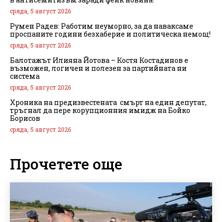
сряда, 5 август 2026
Румен Радев: Работим неуморно, за да наваксаме
проспаните години безхаберие и политическа немощ!
сряда, 5 август 2026
Балотажът Илияна Йотова – Костя Костадинов е
възможен, логичен и полезен за партийната ни
система
сряда, 5 август 2026
Хроника на предизвестената смърт на един депутат,
тръгнал да пере корупционния имидж на Бойко
Борисов
сряда, 5 август 2026
Прочетете още