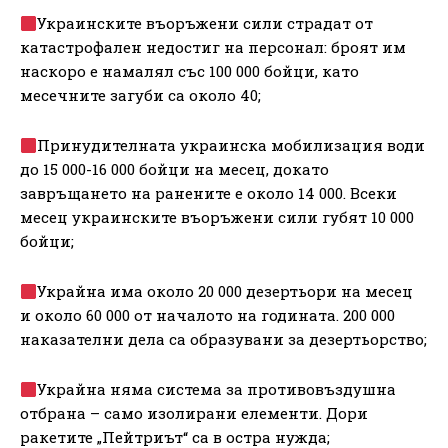
Украинските въоръжени сили страдат от
катастрофален недостиг на персонал: броят им
наскоро е намалял със 100 000 бойци, като
месечните загуби са около 40;
Принудителната украинска мобилизация води
до 15 000-16 000 бойци на месец, докато
завръщането на ранените е около 14 000. Всеки
месец украинските въоръжени сили губят 10 000
бойци;
Украйна има около 20 000 дезертьори на месец
и около 60 000 от началото на годината. 200 000
наказателни дела са образувани за дезертьорство;
Украйна няма система за противовъздушна
отбрана – само изолирани елементи. Дори
ракетите „Пейтриът“ са в остра нужда;