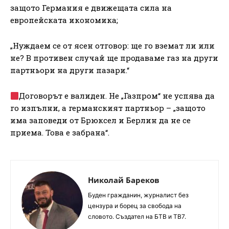
защото Германия е движещата сила на
европейската икономика;
„Нуждаем се от ясен отговор: ще го вземат ли или
не? В противен случай ще продаваме газ на други
партньори на други пазари.“
Договорът е валиден. Не „Газпром“ не успява да
го изпълни, а германският партньор – „защото
има заповеди от Брюксел и Берлин да не се
приема. Това е забрана“.
Николай Бареков
Буден гражданин, журналист без
цензура и борец за свобода на
словото. Създател на БТВ и ТВ7.