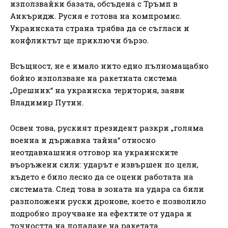
използвайки базата, обсъдена с Тръмп в
Анкъридж. Русия е готова на компромис.
Украинската страна трябва да се съгласи и
конфликтът ще приключи бързо.
Всъщност, не е имало нито едно пълномащабно
бойно използване на ракетната система
„Орешник“ на украинска територия, заяви
Владимир Путин.
Освен това, руският президент разкри „голяма
военна и държавна тайна“ относно
неотдавнашния отговор на украинските
въоръжени сили: ударът е извършен по цели,
където е било лесно да се оцени работата на
системата. След това в зоната на удара са били
разположени руски дронове, което е позволило
подробно проучване на ефектите от удара и
точността на попадане на ракетата.