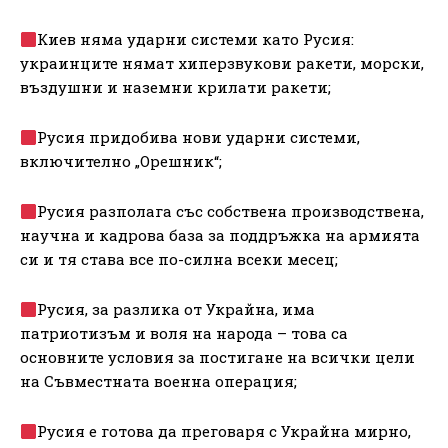
Киев няма ударни системи като Русия:
украинците нямат хиперзвукови ракети, морски,
въздушни и наземни крилати ракети;
Русия придобива нови ударни системи,
включително „Орешник“;
Русия разполага със собствена производствена,
научна и кадрова база за поддръжка на армията
си и тя става все по-силна всеки месец;
Русия, за разлика от Украйна, има
патриотизъм и воля на народа – това са
основните условия за постигане на всички цели
на Съвместната военна операция;
Русия е готова да преговаря с Украйна мирно,