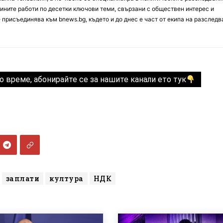
ините работи по десетки ключови теми, свързани с обществен интерес и
е присъединява към bnews.bg, където и до днес е част от екипа на разслед
о време, абонирайте се за нашите канали ето тук
заплати
култура
НДК