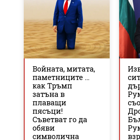
Войната, митата,
Из
паметниците …
си
как Тръмп
дъ
затъна в
Ру
плаващи
съ
пясъци!
Дро
Съветват го да
Бъ
обяви
Ру
символична
вз