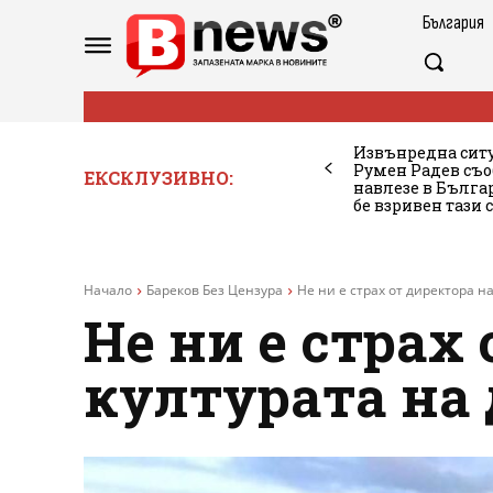
България
Извънредна ситу
Румен Радев съо
ЕКСКЛУЗИВНО:
навлезе в Бълг
бе взривен тази 
Начало
Бареков Без Цензура
Не ни е страх от директора на 
Не ни е страх 
културата на 