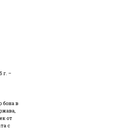
 г. –
р бона в
ржава,
ек от
та с