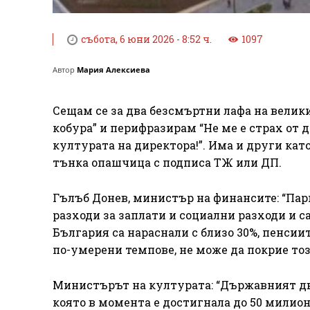
събота, 6 юни 2026 - 8:52 ч.
1097
Автор
Мария Алексиева
Сещам се за два безсмъртни лафа на велики
кобура” и перифразирам “Не ме е страх от 
културата на директора!”. Има и други като
тънка опашчица с подписа ТЖ или ДП.
Гълъб Донев, министър на финансите: “Пар
разходи за заплати и социални разходи и с
България са нараснали с близо 30%, пенсиит
по-умерени темпове, не може да покрие тоз
Министърът на културата: “Държавният дво
която в момента е достигнала до 50 милиона