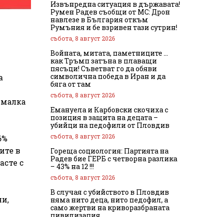
Извънредна ситуация в държавата!
Румен Радев съобщи от МС: Дрон
навлезе в България откъм
Румъния и бе взривен тази сутрин!
събота, 8 август 2026
Войната, митата, паметниците …
как Тръмп затъна в плаващи
пясъци! Съветват го да обяви
символична победа в Иран и да
а
бяга от там
събота, 8 август 2026
с малка
Емануела и Карбовски скочиха с
позиция в защита на децата –
убийци на педофили от Пловдив
събота, 8 август 2026
6%
ите в
Гореща социология: Партията на
Радев бие ГЕРБ с четворна разлика
асте с
– 43% на 12 !!!
събота, 8 август 2026
В случая с убийството в Пловдив
и,
няма нито деца, нито педофил, а
само жертви на криворазбраната
цивилизация