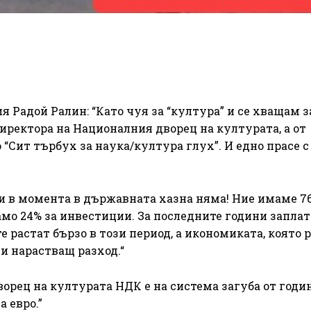
я Радой Ралин: “Като чуя за “култура” и се хващам з
директора на Националния дворец на културата, а от
 “Сит търбух за наука/култура глух”. И едно прасе 
и в момента в държавната хазна няма! Ние имаме 7
амо 24% за инвестиции. За последните години заплат
е растат бързо в този период, а икономиката, която р
и нарастващ разход.“
рец на културата НДК е на система загуба от годин
 евро.”