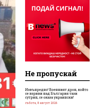
Не пропускай
Извънредно! Военният дрон, който
се взриви над България тази
сутрин, се оказа украински!
събота, 8 август 2026