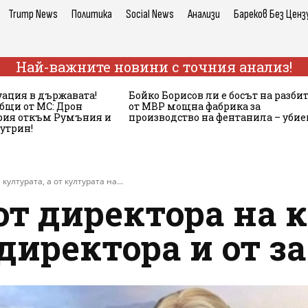
Trump News
Политика
Social News
Анализи
Бареков Без Ценз
Най-важните новини с точния анализ!
ация в държавата!
Бойко Борисов ли е босът на разби
бщи от МС: Дрон
от МВР мощна фабрика за
ария откъм Румъния и
производство на фентанила – убие
сутрин!
културата, а от културата на...
от директора на к
директора и от з