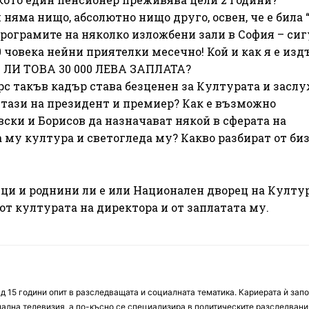
няма нищо, абсолютно нищо друго, освен, че е била “
програмите на няколко изложбени зали в София – си
00 човека нейни приятелки месечно! Кой и как я е из
А ЛИ ТОВА 30 000 ЛЕВА ЗАПЛАТА?
рс такъв кадър става безценен за Културата и засл
 тази на президент и премиер? Как е възможно
ски и Борисов да назначават някой в сферата на
 му култура и светогледа му? Какво разбират от биз
ици и роднини ли е или Национален дворец на Култу
 от културата на директора и от заплатата му.
д 15 години опит в разследващата и социалната тематика. Кариерата ѝ зап
онална телевизия, а по-късно се специализира в политическите разследвани