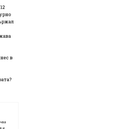
12
гурно
държал
ужава
нес в
рата?
очва
я и