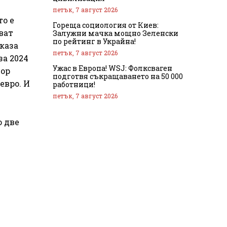
петък, 7 август 2026
то е
Гореща социология от Киев:
ват
Залужни мачка мощно Зеленски
по рейтинг в Украйна!
 каза
петък, 7 август 2026
за 2024
Ужас в Европа! WSJ: Фолксваген
тор
подготвя съкращаването на 50 000
 евро. И
работници!
петък, 7 август 2026
о две