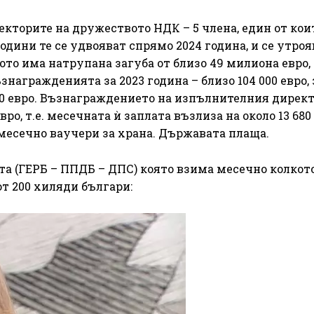
кторите на дружеството НДК – 5 члена, един от кои
дини те се удвояват спрямо 2024 година, и се утроя
ото има натрупана загуба от близо 49 милиона евро,
награжденията за 2023 година – близо 104 000 евро, 
05 000 евро. Възнаграждението на изпълнителния дирек
евро, т.е. месечната ѝ заплата възлиза на около 13 680
о месечно ваучери за храна. Държавата плаща.
та (ГЕРБ – ППДБ – ДПС) която взима месечно колкот
от 200 хиляди българи: