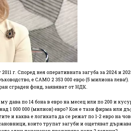
2011 г. Според нея оперативната загуба за 2024 и 2025
ководство, е САМО 2 353 000 евро (5 милиона лева!).
ан сграден фонд, заявяват от НДК.
у дава по 14 бона в евро на месец или по 200 и кусу
над 1 000 000 (милион) евро? Коя е тази фирма или дъ
ите и каква е логиката да се режат по 1-2 евро на чов
сановници, които трупат загуби и ощетяват държава
лкото един пенсионер преживява цели 2 години?