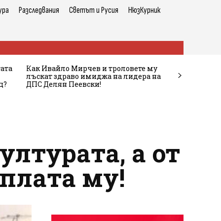
ура
Разследвания
Светът и Русия
НюзКурник
тата
Как Ивайло Мирчев и троловете му
лъскат здраво имиджа на лидера на
ц?
ДПС Делян Пеевски!
ултурата, а от
аплата му!