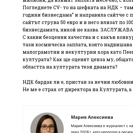
Погледнете CV- то на шефката на НДК – там 
години бизнесдама” и направила сайтче с 
сайтът струва 50 евро и в него влизат по 1
бизнесдамата, никой не казва. ЗАСЛУЖАВ
С какви безценни качества и с какъв конку
тази космическа заплата, която надвишава
малограмотни и некултурни хора като Пеев
културата? Как ще оценят ценза му, общата
областта на културата тези двамата?
НДК бардак ли е, пристан за нечии любовн
Не ме е страх от директора на Културата, а
Мария Алексиева
Мария Алексиева е журналист с на
през 2008 г. като репортер в реги