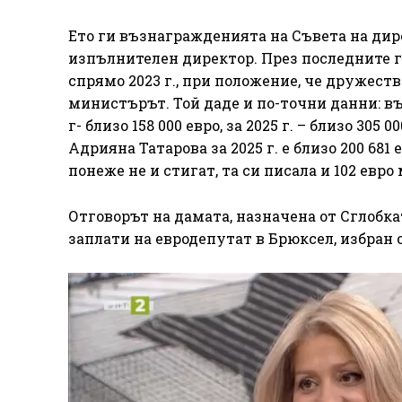
Ето ги възнагражденията на Съвета на дире
изпълнителен директор. През последните го
спрямо 2023 г., при положение, че дружеств
министърът. Той даде и по-точни данни: въз
г- близо 158 000 евро, за 2025 г. – близо 3
Адрияна Татарова за 2025 г. е близо 200 681 
понеже не и стигат, та си писала и 102 евр
Отговорът на дамата, назначена от Сглобка
заплати на евродепутат в Брюксел, избран 