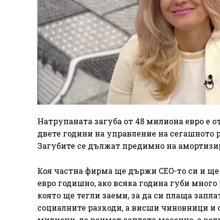
Натрупаната загуба от 48 милиона евро е от 
двете години на управление на сегашното ръ
Загубите се дължат предимно на амортизир
Коя частна фирма ще държи CEO-то си и ще м
евро годишно, ако всяка година губи много 
която ще тегли заеми, за да си плаща заплат
социалните разходи, а висши чиновници и 
милиони, да взимат заплата месечно, с ко