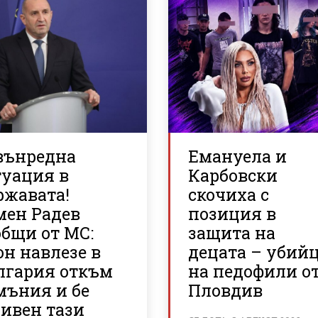
вънредна
Емануела и
туация в
Карбовски
ржавата!
скочиха с
мен Радев
позиция в
общи от МС:
защита на
н навлезе в
децата – убий
лгария откъм
на педофили о
мъния и бе
Пловдив
ривен тази