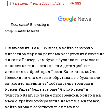
неделя, 7 юни 2026 - 17:29 ч.
983
Последвай Bnews.bg в
Автор
Николай Бареков
Шишковият ПИК – Winbet, в който сериозно
инвестира пари за реклама хазартният бизнес на
чичо ви Валтер, хем буха с бухалката, хем слага
наколенките и вазелина там дето трябва – в
днешния си брой пред Росен Капитана, който
Пеевски лично омаза и обругаваше с бухалките
си, когато днешният “победителят господин
Румен Радев” беше все още “Чичо Румен” и
“Мистър Кеш”. Но така е при Пеевски, който има
къса о крайно избирателна памет и е митоман,
който вярва в собствените си лъжи и