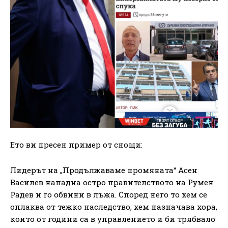
Ето ви пресен пример от снощи:
Лидерът на „Продължаваме промяната“ Асен
Василев нападна остро правителството на Румен
Радев и го обвини в лъжа. Според него то хем се
оплаква от тежко наследство, хем назначава хора,
които от години са в управлението и би трябвало