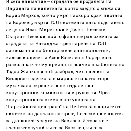
И сега внимание – сградата бе продадена на
Царицата на винетката, която заедно с мъжа си
Борис Марков, който умря наскоро край пистата
на Боровец, върти ТОЛ системата като подставено
лице на Иван Мирински и Делян Пеевски.
Същият Пеевски, който финансирал схемата за
сградата на Чаталджа чрез парите на ТОЛ
системата и на българските данъкоплатци,
излезе и оневини Асен Василев и Лорер, като
разказа как те му признали всичко в кабинета на
Тодор Живков и той разбрал, че са невинни.
Всъщност сделката е миризлива като старо
мухлясало сирене и вони отдалеч на
корупционни комисионни и рушвети. Чрез
корупционната схема с покупката на
“Партийната централа” на ПеПетата с парите от
винетки на данъкоплатците, Пеевски си е платил
за днешните услуги на Василев. И това не е
първият случай нито за Василев, нито за