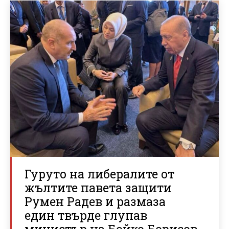
Гуруто на либералите от
жълтите павета защити
Румен Радев и размаза
един твърде глупав