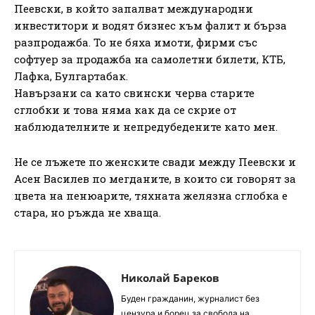
Пеевски, в който запалват международни
инвеститори и водят бизнес към фалит и бърза
разпродажба. То не бяха имоти, фирми със
софтуер за продажба на самолетни билети, КТБ,
Лафка, Булгартабак.
Навързани са като свински черва старите
сглобки и това няма как да се скрие от
наблюдателните и непредубедените като мен.
Не се лъжете по женските свади между Пеевски и
Асен Василев по мегданите, в които си говорят за
цвета на пенюарите, тяхната желязна сглобка е
стара, но ръжда не хваща.
Николай Бареков
Буден гражданин, журналист без
цензура и борец за свобода на