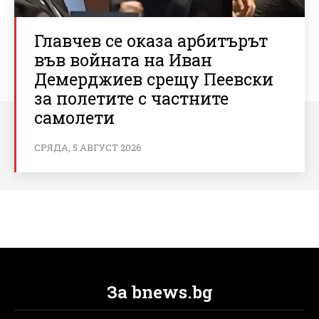
Главчев се оказа арбитърът
във войната на Иван
Демерджиев срещу Пеевски
за полетите с частните
самолети
СРЯДА, 5 АВГУСТ 2026
За bnews.bg