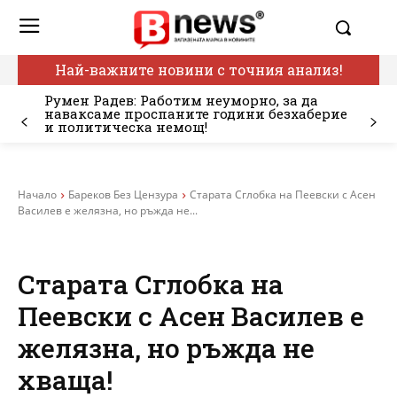
Най-важните новини с точния анализ!
Румен Радев: Работим неуморно, за да
наваксаме проспаните години безхаберие
и политическа немощ!
Начало
Бареков Без Цензура
Старата Сглобка на Пеевски с Асен
Василев е желязна, но ръжда не...
Старата Сглобка на
Пеевски с Асен Василев е
желязна, но ръжда не
хваща!