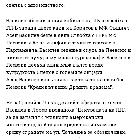
сделка с мнозинството.
Василев обвини новия кабинет на ПБ в сглобка с
ГЕРБ заради двете каки на Борисов в МФ. Същият
Асен Василев беше в явна Сглобка с ГЕРБ и с
Пеевски и беше минфин с техните гласове в
Парламента. Василев седеше в скута на Пеевски и
пиеше от чучура му мазно турско кафе. Василев и
Пеевски деляха един мъж дълго време –
кулруриста Спецов с големите бицари.
Асен Василев изпълнява тактиката на своя бос
Пеевски “Крадецът вика: Дръжте крадеца!”.
Не забравяйте Чаталджагейт, аферата, в която
Василев и Лорер продадоха “Централата на ПП”,
за да запалят с милиони американски
инвеститор, който дал кредит на измамник
срещу сградата на ул. Чаталджа за обезпечение.