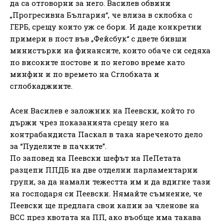
да са отговорни за него. Василев обвини
„Прогресивна България“, че влиза в склобка с
ГЕРБ, срещу които уж се бори. И дадe конкретни
примери в пост във „Фейсбук“ с двете бивши
министърки на финансите, които обаче си седяха
по високите постове и по негово време като
минфин и по времето на Сглобката и
сглобкаджиите.
Асен Василев е заложник на Пеевски, който го
държи чрез показанията срещу него на
контрабандиста Паскал в така нареченото дело
за “Пуделите в пачките”.
По заповед на Пеевски шефът на ПеПетата
разцепи ППДБ на две отделни парламентарни
групи, за да намали тежестта им и да вдигне тази
на господаря си Пеевски. Нямайте съмнение, че
Пеевски ще предлага свои капии за членове на
ВСС през квотата на ПП, ако въобще има такава