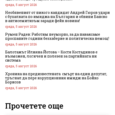
сряда, 5 август 2026
Необявеният от никого кандидат Андрей Гюров удари
с бухалката по имиджа на България и обвини Банско
в антисемитизъм заради фейк новина!
сряда, 5 август 2026
Румен Радев: Работим неуморно, за да наваксаме
проспаните години безхаберие и политическа немощ!
сряда, 5 август 2026
Балотажът Илияна Йотова – Костя Костадинов е
възможен, логичен и полезен за партийната ни
система
сряда, 5 август 2026
Хроника на предизвестената смърт на един депутат,
тръгнал да пере корупционния имидж на Бойко
Борисов
сряда, 5 август 2026
Прочетете още