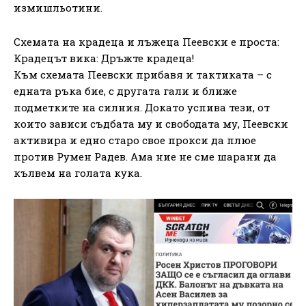
измишльотини.
Схемата на крадеца и лъжеца Пеевски е проста:
Крадецът вика: Дръжте крадеца!
Към схемата Пеевски прибавя и тактиката – с
едната ръка бие, с другата гали и ближе
подметките на силния. Докато успива тези, от
които зависи съдбата му и свободата му, Пеевски
активира и едно старо свое прокси да плюе
против Румен Радев. Ама ние не сме шарани да
кълвем на голата кука.