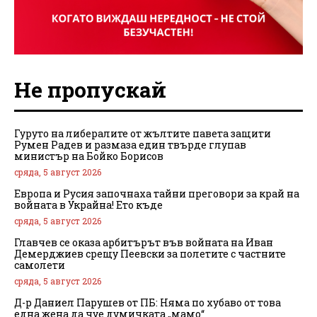
Не пропускай
Гуруто на либералите от жълтите павета защити
Румен Радев и размаза един твърде глупав
министър на Бойко Борисов
сряда, 5 август 2026
Европа и Русия започнаха тайни преговори за край на
войната в Украйна! Ето къде
сряда, 5 август 2026
Главчев се оказа арбитърът във войната на Иван
Демерджиев срещу Пеевски за полетите с частните
самолети
сряда, 5 август 2026
Д-р Даниел Парушев от ПБ: Няма по хубаво от това
една жена да чуе думичката „мамо“