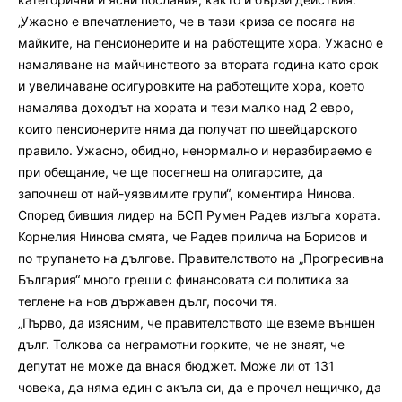
„Ужасно е впечатлението, че в тази криза се посяга на
майките, на пенсионерите и на работещите хора. Ужасно е
намаляване на майчинството за втората година като срок
и увеличаване осигуровките на работещите хора, което
намалява доходът на хората и тези малко над 2 евро,
които пенсионерите няма да получат по швейцарското
правило. Ужасно, обидно, ненормално и неразбираемо е
при обещание, че ще посегнеш на олигарсите, да
започнеш от най-уязвимите групи“, коментира Нинова.
Според бившия лидер на БСП Румен Радев излъга хората.
Корнелия Нинова смята, че Радев прилича на Борисов и
по трупането на дългове. Правителството на „Прогресивна
България“ много греши с финансовата си политика за
теглене на нов държавен дълг, посочи тя.
„Първо, да изясним, че правителството ще вземе външен
дълг. Толкова са неграмотни горките, че не знаят, че
депутат не може да внася бюджет. Може ли от 131
човека, да няма един с акъла си, да е прочел нещичко, да