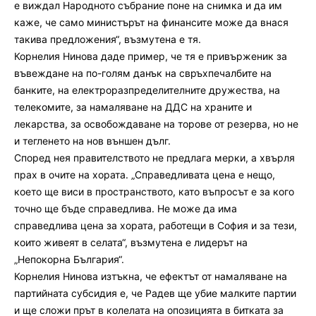
е виждал Народното събрание поне на снимка и да им
каже, че само министърът на финансите може да внася
такива предложения“, възмутена е тя.
Корнелия Нинова даде пример, че тя е привърженик за
въвеждане на по-голям данък на свръхпечалбите на
банките, на електроразпределителните дружества, на
телекомите, за намаляване на ДДС на храните и
лекарства, за освобождаване на торове от резерва, но не
и тегленето на нов външен дълг.
Според нея правителството не предлага мерки, а хвърля
прах в очите на хората. „Справедливата цена е нещо,
което ще виси в пространството, като въпросът е за кого
точно ще бъде справедлива. Не може да има
справедлива цена за хората, работещи в София и за тези,
които живеят в селата“, възмутена е лидерът на
„Непокорна България“.
Корнелия Нинова изтъкна, че ефектът от намаляване на
партийната субсидия е, че Радев ще убие малките партии
и ще сложи прът в колелата на опозицията в битката за