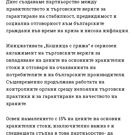
Днес създаваме партньорство между
правителството и търговските вериги за
гарантиране на стабилност, предвидимост и
социална отговорност към българските
граждани във време на криза и висока инфлация.
Инициативата „Кошница с грижа“ е сериозен
ангажимент на търговските вериги за
овладяване на цените на основните хранителни
стоки и отговаря на очакванията на
потребителите и на българските производители.
Същевременно продължава работата на
контролните органи срещу нелоялни търговски
практики и за гарантиране на качеството на
храните.
Освен намалението с 15% на цените на основни
хранителни стоки, изключително важна е и
следващата стъпка в това партньорство- да