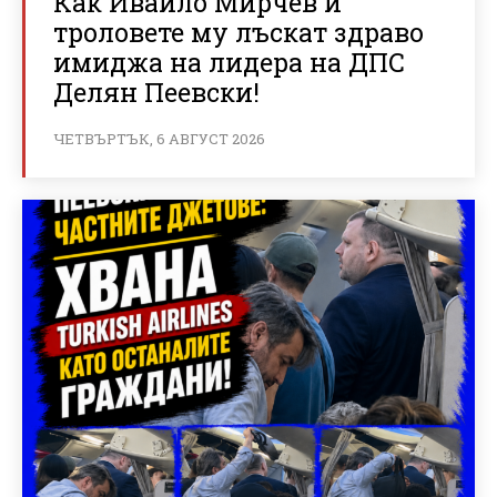
Как Ивайло Мирчев и
троловете му лъскат здраво
имиджа на лидера на ДПС
Делян Пеевски!
ЧЕТВЪРТЪК, 6 АВГУСТ 2026