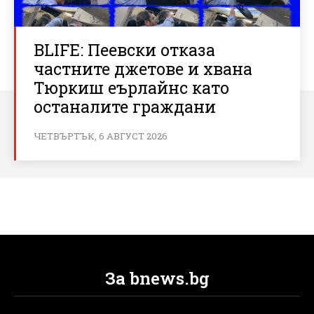
BLIFE: Пеевски отказа
частните джетове и хвана
Тюркиш еърлайнс като
останалите граждани
ЧЕТВЪРТЪК, 6 АВГУСТ 2026
За bnews.bg