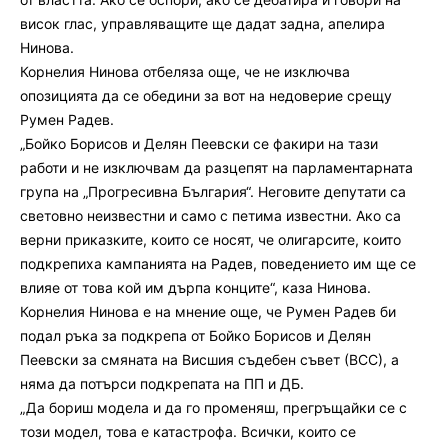
висок глас, управляващите ще дадат задна, апелира
Нинова.
Корнелия Нинова отбеляза още, че не изключва
опозицията да се обедини за вот на недоверие срещу
Румен Радев.
„Бойко Борисов и Делян Пеевски се факири на тази
работи и не изключвам да разцепят на парламентарната
група на „Прогресивна България“. Неговите депутати са
световно неизвестни и само с петима известни. Ако са
верни приказките, които се носят, че олигарсите, които
подкрепиха кампанията на Радев, поведението им ще се
влияе от това кой им дърпа конците“, каза Нинова.
Корнелия Нинова е на мнение още, че Румен Радев би
подал ръка за подкрепа от Бойко Борисов и Делян
Пеевски за смяната на Висшия съдебен съвет (ВСС), а
няма да потърси подкрепата на ПП и ДБ.
„Да бориш модела и да го променяш, прегръщайки се с
този модел, това е катастрофа. Всички, които се