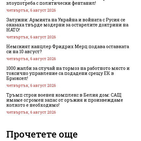
злоупотреба с политически фентанил!
четвъртък, 6 август 2026
Залужни: Армията на Украйна и войната с Русия се
оказаха твърде модерни за остарелите доктрини на
НАТО!
четвъртък, 6 август 2026
Немският канцлер Фридрих Мерц подава оставката
си на 10 август?
четвъртък, 6 август 2026
1000 жалби за случай на тормоз на работното място и
токсично управление са подадени срещу ЕК в
Брюксел!
четвъртък, 6 август 2026
Тръмп строи военен комплекс в Белия дом: САЩ
имаме огромен запас от оръжия и произвеждаме
колкото е необходимо!
четвъртък, 6 август 2026
Прочетете още