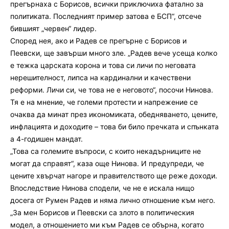
прегърнаха с Борисов, всички приключиха фатално за
политиката. Последният пример затова е БСП“, отсече
бившият „червен“ лидер.
Според нея, ако и Радев се прегърне с Борисов и
Пеевски, ще завърши много зле. „Радев вече усеща колко
е тежка царската корона и това си личи по неговата
нерешителност, липса на кардинални и качествени
реформи. Личи си, че това не е неговото“, посочи Нинова.
Тя е на мнение, че големи протести и напрежение се
очаква да минат през икономиката, обедняването, цените,
инфлацията и доходите – това би било пречката и спънката
а 4-годишен мандат.
„Това са големите въпроси, с които некадърниците не
могат да справят“, каза още Нинова. И предупреди, че
цените хвърчат нагоре и правителството ще реже доходи.
Впоследствие Нинова сподели, че не е искала нищо
досега от Румен Радев и няма лично отношение към него.
„За мен Борисов и Пеевски са злото в политическия
модел, а отношението ми към Радев се обърна, когато