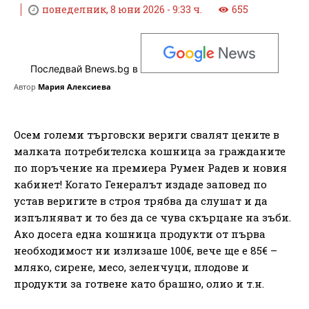
понеделник, 8 юни 2026 - 9:33 ч.
655
Последвай Bnews.bg в
Автор
Мария Алексиева
Осем големи търговски вериги свалят цените в
малката потребителска кошница за гражданите
по поръчение на премиера Румен Радев и новия
кабинет! Когато Генералът издаде заповед по
устав веригите в строя трябва да слушат и да
изпълняват и то без да се чува скърцане на зъби.
Ако досега една кошница продукти от първа
необходимост ни излизаше 100€, вече ще е 85€ –
мляко, сирене, месо, зеленчуци, плодове и
продукти за готвене като брашно, олио и т.н.