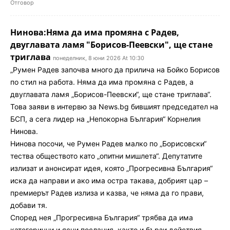
Отговор
Нинова:Няма да има промяна с Радев,
двуглавата ламя "Борисов-Пеевски", ще стане
триглава
понеделник, 8 юни 2026 At 10:30
„Румен Радев започва много да прилича на Бойко Борисов
по стил на работа. Няма да има промяна с Радев, а
двуглавата ламя „Борисов-Пеевски“, ще стане триглава“.
Това заяви в интервю за News.bg бившият председател на
БСП, а сега лидер на „Непокорна България“ Корнелия
Нинова.
Нинова посочи, че Румен Радев малко по „Борисовски“
тества обществото като „опитни мишлета“. Депутатите
излизат и анонсират идея, която „Прогресивна България“
иска да направи и ако има остра такава, добрият цар –
премиерът Радев излиза и казва, че няма да го прави,
добави тя.
Според нея „Прогресивна България“ трябва да има
категорични и ясни послания, както и бързи действия.