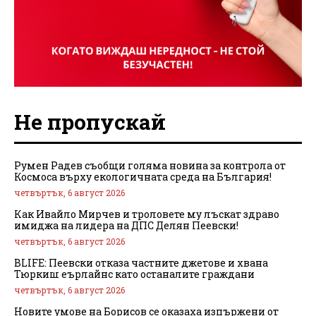
Не пропускай
Румен Радев съобщи голяма новина за контрола от
Космоса върху екологичната среда на България!
четвъртък, 6 август 2026
Как Ивайло Мирчев и троловете му лъскат здраво
имиджа на лидера на ДПС Делян Пеевски!
четвъртък, 6 август 2026
BLIFE: Пеевски отказа частните джетове и хвана
Тюркиш еърлайнс като останалите граждани
четвъртък, 6 август 2026
Новите умове на Борисов се оказаха изпържени от