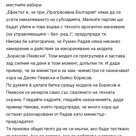
местните избори.
„Ефектът е, че при „Прогресивна България“ няма да се
усети намаляването на субсидията. Малките партии ще
бъдат убити и това върви с тяхното арогантно изказване
(на управляващите – бел. ред.)“, предупреди тя.
Нинова бе категорична, че Румен Радев няма никакво
намерение и действия за изкореняване на модела
„Борисов-Пеевски“. Този модел се прегрупира и застава
зад силния на деня в този момент, допълни тя. И даде
пример, че за министри и за зам.-министри се назначават
хора на Делян Пеевски и Бойко Борисов.
По думите ѝ цялата битка срещу модела на Борисов и
Пеевски се изчерпа само със свалянето на тяхната
охрана. Гледайте кадрите, гледайте назначенията, даде
пример Нинова, която предупреди, че много хора ще
останат разочаровани от Радев като министър-
председател.
Тя призова обществото да не си мълчи, ако бъде тествано
от властта. Ако се оспори, ако се дебатира и говори на