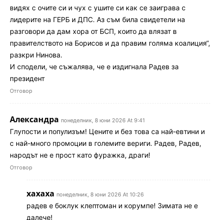
видях с очите си и чух с ушите си как се заиграва с
лидерите на ГЕРБ и ДПС. Аз съм била свидетели на
разговори да дам хора от БСП, които да влязат в
правителството на Борисов и да правим голяма коалиция“,
разкри Нинова.
И сподели, че съжалява, че е издигнала Радев за
президент
Отговор
Александра
понеделник, 8 юни 2026 At 9:41
Глупости и популизъм! Цените и без това са най-евтини и
с най-много промоции в големите вериги. Радев, Радев,
народът не е прост като фуражка, драги!
Отговор
хахаха
понеделник, 8 юни 2026 At 10:26
радев е боклук клептоман и корумпе! Зимата не е
далече!