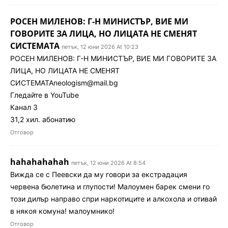
РОСЕН МИЛЕНОВ: Г-Н МИНИСТЪР, ВИЕ МИ
ГОВОРИТЕ ЗА ЛИЦА, НО ЛИЦАТА НЕ СМЕНЯТ
СИСТЕМАТА
петък, 12 юни 2026 At 10:23
РОСЕН МИЛЕНОВ: Г-Н МИНИСТЪР, ВИЕ МИ ГОВОРИТЕ ЗА
ЛИЦА, НО ЛИЦАТА НЕ СМЕНЯТ
СИСТЕМАТА
neologism@mail.bg
Гледайте в YouTube
Канал 3
31,2 хил. абонатию
Отговор
hahahahahah
петък, 12 юни 2026 At 8:54
Вижда се с Пеевски да му говори за екстрадация
червена бюлетина и глупости! Малоумен барек смени го
този дилър направо спри наркотиците и алкохола и отивай
в някоя комуна! малоумнико!
Отговор