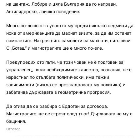
на шантаж. Лобира и цяла България да го направи.
Антилидерско, лаишко поведение.
Много по-лошо от глупостта му преди няколко седмици да
иска от американците да махнат визите, за да им останат
самолетите. Накрая нито самолети са махнати, нито визи.
С „Боташ“ и магистралите ще е много по-зле.
Предупредих сто пъти, че този човек не е подговен за
управленец, няма необходимите качества, познания, не е
израстнал по стълбата политически, има тежки
зависимости (вижда се през кадровата му политика) и
забатачва държавата в геометрична прогресия.
Да отива да се разбира с Ердоган за договора.
Магистралите ще се строят след търг! Държавата не му е
бащиния.
Отговор