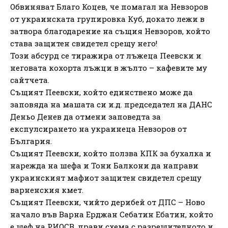
Обвиняват Благо Коцев, че помагал на Невзоров
от украинската групировка Куб, докато лежи в
затвора благодарение на същия Невзоров, който
става защитен свидетел срещу него!
Този абсурд се тиражира от лъжеца Пеевски и
неговата кохорта лъжци в жълто – кафевите му
сайтчета.
Същият Пеевски, който единствено може да
заповяда на машата си и.д. председател на ДАНС
Деньо Денев да отмени заповедта за
експулсирането на украинеца Невзоров от
България.
Същият Пеевски, който ползва КПК за бухалка и
нарежда на шефа и Тони Балкони да направи
украинският мафиот защитен свидетел срещу
варненския кмет.
Същият Пеевски, чийто дерибей от ДПС – Ново
начало във Варна Ерджан Себатин Ебатин, който
е шеф на РИОСВ, прави схема с разрешителното и