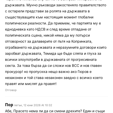
държавата. Мунчо ръководи закостеняло правителството
с остарели представи за ролята на държавата в
съществуващите към настоящия момент глобални
политически реалности. Да приемем, че партията му е
еднодневка като НДСВ и след време отпадане от
политическата сцена, никой няма да му потърси
отговорност за далаверите от пътя на Копринката,
ограбването на държавата и неразумните договори които
заробват държавата, Темида ще бъде сляпа и глуха за
всички злоупотреби в държавната от прогресивната
секта. За това бърза да си сложи нов ВСС и нов главен
прокурор! но пропускка нещо важно ако Гюров е
незаконен и той става незаконен заедно с всичко което
правят или мислят да правят!
Отговор
Пор
петък, 12 юни 2026 At 10:32
Абе, Прасето нема ли да си смени дрехите? Един и същи