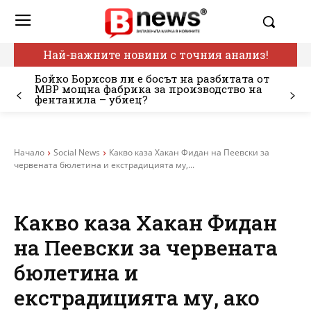
Най-важните новини с точния анализ!
Бойко Борисов ли е босът на разбитата от
МВР мощна фабрика за производство на
фентанила – убиец?
Начало
Social News
Какво каза Хакан Фидан на Пеевски за
червената бюлетина и екстрадицията му,...
Какво каза Хакан Фидан
на Пеевски за червената
бюлетина и
екстрадицията му, ако