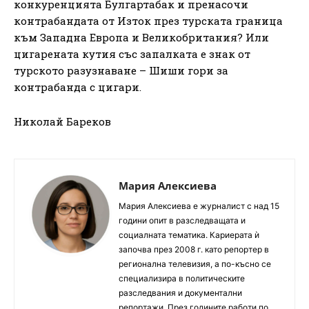
конкуренцията Булгартабак и пренасочи
контрабандата от Изток през турската граница
към Западна Европа и Великобритания? Или
цигарената кутия със запалката е знак от
турското разузнаване – Шиши гори за
контрабанда с цигари.
Николай Бареков
Мария Алексиева
Мария Алексиева е журналист с над 15
години опит в разследващата и
социалната тематика. Кариерата ѝ
започва през 2008 г. като репортер в
регионална телевизия, а по-късно се
специализира в политическите
разследвания и документални
репортажи. През годините работи по