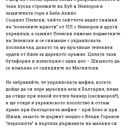
така пуска строежите на Куб и Невзоров в
защитената гора в Баба Алино.
Съшият Пеевски, чийто сайтчета вадят снимки
на “полезните идиоти” от ПП с Невзоров и други
украинци, а самият Пеевски лижеше подметките
на Зеленски и се снимаше с украинската
посланичка, докато тя му връчваше тенекиен
орден от Киев за дареното оръжие. Цялата тази
бутафория и излагация с една цел – Шишкото да
се измъкне от санкциите по Магнитски.
Не забравяйте, че украинската мафия, когато
дойде да си пере мръсния кеш в България, няма
да отиде при някой почтен банкер (оксиморон!!),
а ще отиде в украинското посолство и оттам
право при българската мафия – при Боко и при
Шиши, защото те държат заедно с Влади Горанов
“пералнята” и въртяха държавата на малкия си