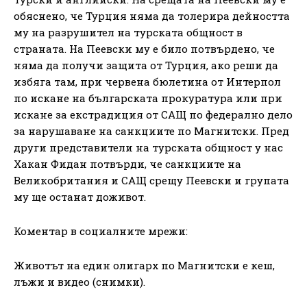
обяснено, че Турция няма да толерира дейността
му на разрушител на турската общност в
страната. На Пеевски му е било потвърдено, че
няма да получи защита от Турция, ако реши да
избяга там, при червена бюлетина от Интерпол
по искане на българската прокуратура или при
искане за екстрадиция от САЩ по федерално дело
за нарушаване на санкциите по Магнитски. Пред
други представители на турската общност у нас
Хакан Фидан потвърди, че санкциите на
Великобритания и САЩ срещу Пеевски и групата
му ще останат доживот.
Коментар в социалните мрежи:
Животът на един олигарх по Магнитски е кеш,
лъжи и видео (снимки).