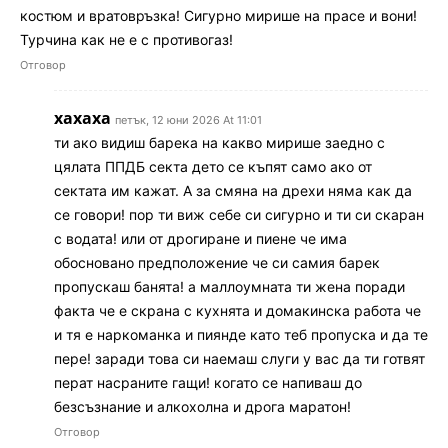
костюм и вратовръзка! Сигурно мирише на прасе и вони!
Турчина как не е с противогаз!
Отговор
хахаха
петък, 12 юни 2026 At 11:01
ти ако видиш барека на какво мирише заедно с
цялата ППДБ секта дето се къпят само ако от
сектата им кажат. А за смяна на дрехи няма как да
се говори! пор ти виж себе си сигурно и ти си скаран
с водата! или от дрогиране и пиене че има
обосновано предположение че си самия барек
пропускаш банята! а маллоумната ти жена поради
факта че е скрана с кухнята и домакинска работа че
и тя е наркоманка и пиянде като теб пропуска и да те
пере! заради това си наемаш слуги у вас да ти готвят
перат насраните гащи! когато се напиваш до
безсъзнание и алкохолна и дрога маратон!
Отговор