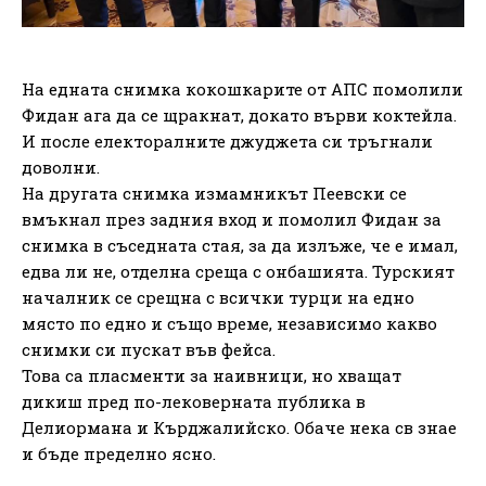
На едната снимка кокошкарите от АПС помолили
Фидан ага да се щракнат, докато върви коктейла.
И после електоралните джуджета си тръгнали
доволни.
На другата снимка измамникът Пеевски се
вмъкнал през задния вход и помолил Фидан за
снимка в съседната стая, за да излъже, че е имал,
едва ли не, отделна среща с онбашията. Турският
началник се срещна с всички турци на едно
място по едно и също време, независимо какво
снимки си пускат във фейса.
Това са пласменти за наивници, но хващат
дикиш пред по-лековерната публика в
Делиормана и Кърджалийско. Обаче нека св знае
и бъде пределно ясно.