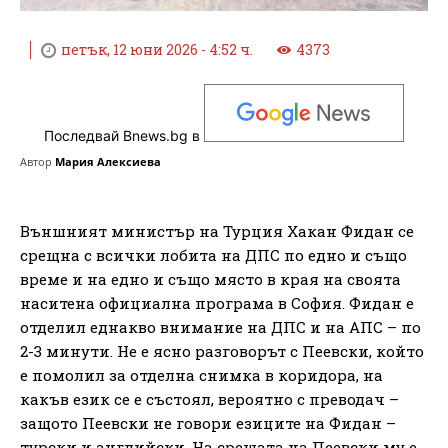
петък, 12 юни 2026 - 4:52 ч.
4373
Последвай Bnews.bg в
Автор
Мария Алексиева
Външният министър на Турция Хакан Фидан се
срещна с всички лобита на ДПС по едно и също
време и на едно и също място в края на своята
наситена официална програма в София. Фидан е
отделил еднакво внимание на ДПС и на АПС – по
2-3 минути. Не е ясно разговорът с Пеевски, който
е помолил за отделна снимка в коридора, на
какъв език се е състоял, вероятно с преводач –
защото Пеевски не говори езиците на Фидан –
турски и английски. На срещата на Пеевски му е