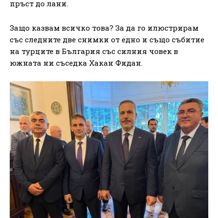
пръст до лани.
Защо казвам всичко това? За да го илюстрирам
със следните две снимки от едно и също събитие
на турците в България със силния човек в
южната ни съседка Хакан Фидан.