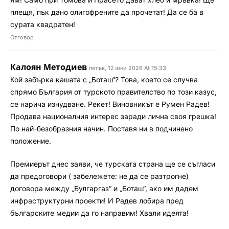
плещя, пък дано олигофрените да прочетат! Да се ба в
сурата квадратен!
Отговор
Калоян Методиев
петък, 12 юни 2026 At 15:33
Кой забърка кашата с „Боташ“? Това, което се случва
спрямо България от турското правителство по този казус,
се нарича изнудване. Рекет! Виновникът е Румен Радев!
Продава националния интерес заради лична своя грешка!
По най-безобразния начин. Поставя ни в подчинено
положение.
Премиерът днес заяви, че турската страна ще се съгласи
да предоговори ( забележете: не да се разтрогне)
договора между „Булгаргаз“ и „Боташ“, ако им дадем
инфраструктурни проекти! И Радев лобира пред
българските медии да го направим! Хвали идеята!