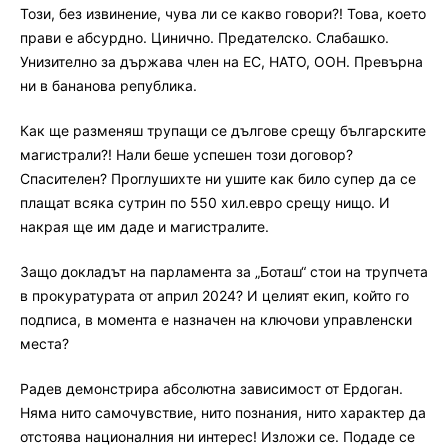
Този, без извинение, чува ли се какво говори?! Това, което
прави е абсурдно. Цинично. Предателско. Слабашко.
Унизително за държава член на ЕС, НАТО, ООН. Превърна
ни в бананова република.
Как ще разменяш трупащи се дългове срещу българските
магистрали?! Нали беше успешен този договор?
Спасителен? Проглушихте ни ушите как било супер да се
плащат всяка сутрин по 550 хил.евро срещу нищо. И
накрая ще им даде и магистралите.
Защо докладът на парламента за „Боташ“ стои на трупчета
в прокуратурата от април 2024? И целият екип, който го
подписа, в момента е назначен на ключови управленски
места?
Радев демонстрира абсолютна зависимост от Ердоган.
Няма нито самочувствие, нито познания, нито характер да
отстоява националния ни интерес! Изложи се. Подаде се