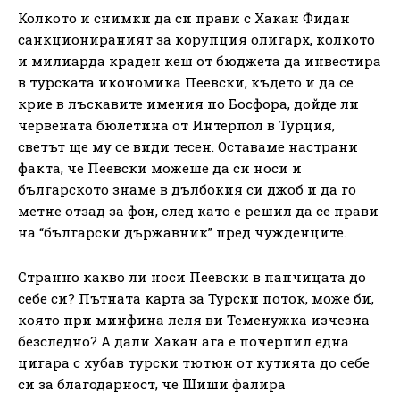
Колкото и снимки да си прави с Хакан Фидан
санкционираният за корупция олигарх, колкото
и милиарда краден кеш от бюджета да инвестира
в турската икономика Пеевски, където и да се
крие в лъскавите имения по Босфора, дойде ли
червената бюлетина от Интерпол в Турция,
светът ще му се види тесен. Оставаме настрани
факта, че Пеевски можеше да си носи и
българското знаме в дълбокия си джоб и да го
метне отзад за фон, след като е решил да се прави
на “български държавник” пред чужденците.
Странно какво ли носи Пеевски в папчицата до
себе си? Пътната карта за Турски поток, може би,
която при минфина леля ви Теменужка изчезна
безследно? А дали Хакан ага е почерпил една
цигара с хубав турски тютюн от кутията до себе
си за благодарност, че Шиши фалира