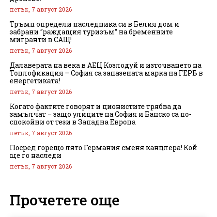
петък, 7 август 2026
Тръмп определи наследника си в Белия дом и
забрани “раждащия туризъм” на бременните
мигранти в САЩ!
петък, 7 август 2026
Далаверата на века в АЕЦ Козлодуй и източването на
Топлофикация – София са запазената марка на ГЕРБ в
енергетиката!
петък, 7 август 2026
Когато фактите говорят и ционистите трябва да
замълчат – защо улиците на София и Банско са по-
спокойни от тези в Западна Европа
петък, 7 август 2026
Посред горещо лято Германия сменя канцлера! Кой
ще го наследи
петък, 7 август 2026
Прочетете още