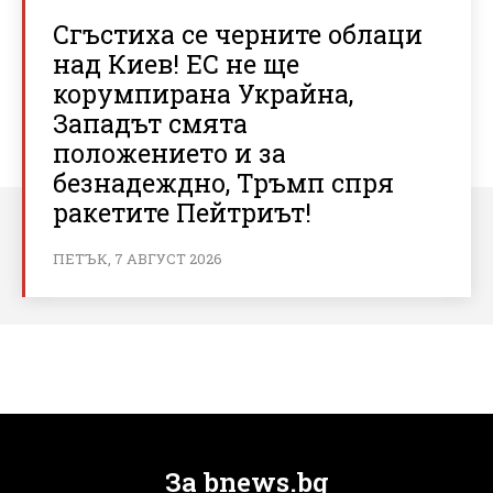
Сгъстиха се черните облаци
над Киев! ЕС не ще
корумпирана Украйна,
Западът смята
положението и за
безнадеждно, Тръмп спря
ракетите Пейтриът!
ПЕТЪК, 7 АВГУСТ 2026
За bnews.bg