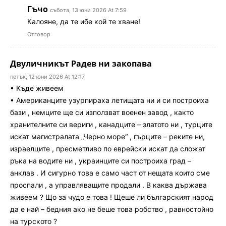
Гъчо
събота, 13 юни 2026 At 7:59
Калояне, да те ибе кой те хване!
Отговор
Двуличникът Радев ни закопава
петък, 12 юни 2026 At 12:17
• Къде живеем
• Американците узурпираха летищата ни и си построиха
бази , немците ще си използват военен завод , както
хранителните си вериги , канадците – златото ни , турците
искат магистралата „Черно море“ , гърците – реките ни,
израелците , пресметливо по еврейски искат да сложат
ръка на водите ни , украинците си построиха град –
анклав . И сигурно това е само част от нещата които сме
проспали , а управляващите продали . В каква държава
живеем ? Що за чудо е това ! Щеше ли българският народ
да е най – бедния ако не беше това робство , равностойно
на турското ?