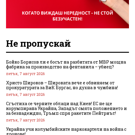
Не пропускай
Бойко Борисов ли е босът на разбитата от МВР мощна
фабрика за производство на фентанила – убиец?
петък, 7 август 2026
Христо Широков – Широката вече е обвиняем от
прокуратурата за ВиК Бургас, но духна в чужбина!
петък, 7 август 2026
Сгъстиха се черните облаци над Киев! ЕС не ще
корумпирана Украйна, Западът смята положението и
за безнадеждно, Тръмп спря ракетите Пейтриът!
петък, 7 август 2026
Украйна учи колумбийските наркокартели на война с
дронове!