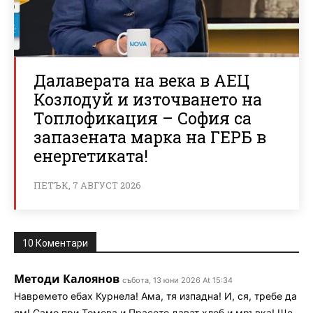
Далаверата на века в АЕЦ
Козлодуй и източването на
Топлофикация – София са
запазената марка на ГЕРБ в
енергетиката!
ПЕТЪК, 7 АВГУСТ 2026
10 Коментари
Методи Калоянов
събота, 13 юни 2026 At 15:34
Навремето ебах Курнела! Ама, тя изпадна! И, ся, требе да
ям! Само при Томова и Прасето дават хлеб и мръвка! Ще