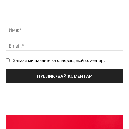
Коментар:
Им
Ema
Запази ми данните за следващ мой коментар.