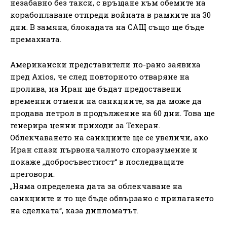
незабавно без такси, с връщане към обемите на
корабоплаване отпреди войната в рамките на 30
дни. В замяна, блокадата на САЩ също ще бъде
премахната.
Американски представители по-рано заявиха
пред Axios, че след повторното отваряне на
пролива, на Иран ще бъдат предоставени
временни отмени на санкциите, за да може да
продава петрол в продължение на 60 дни. Това ще
генерира ценни приходи за Техеран.
Облекчаването на санкциите ще се увеличи, ако
Иран спази първоначалното споразумение и
покаже „добросъвестност“ в последващите
преговори.
„Няма определена дата за облекчаване на
санкциите и то ще бъде обвързано с прилагането
на сделката“, каза дипломатът.