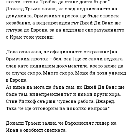
почти готови. Трябва да стане доста бързо.“
Доналд Тръмп заяви, че след подписването на
документа, Ормузкият проток ще бъде отворен
незабавно, а вицепрезидентът Джей Ди Ванс ще
пътува до Европа, за да подпише споразумението
с Иран този уикенд:
„Това означава, че официалното откриване [на
Ормузкия проток – бел. ред.] ще се случи веднага
след като подпишем документите, което може да
се случи скоро. Много скоро. Може би този уикенд
в Европа.
Аз няма да мога да бъда там, но Джей Ди Ванс ще
бъде там, вицепрезидентът и някои други хора.
Стив Уиткоф свърши чудесна работа, Джаред.
Така че ще отговорим на няколко въпроса.“
Доналд Тръмп заяви, че Върховният лидер на
Иран е одобрил сделката.