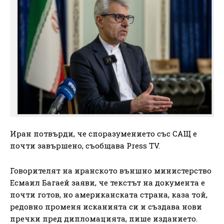
Иран потвърди, че споразумението със САЩ е
почти завършено, съобщава Press TV.
Говорителят на иранското външно министерство
Есмаил Багаей заяви, че текстът на документа е
почти готов, но американската страна, каза той,
редовно променя исканията си и създава нови
пречки пред дипломацията, пише изданието.