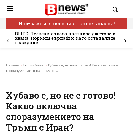
Най-важните новини с точния анализ!
BLIFE: Пеевски отказа частните джетове и
хвана Тюркиш еърлайнс като останалите
граждани
Начало
Trump News
Хубаво е, но не е готово! Какво включва
споразумението на Тръмп с...
Хубаво е, но не е готово!
Какво включва
споразумението на
Тръмп с Иран?