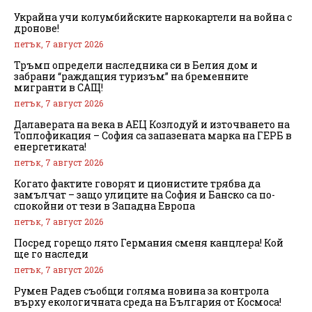
Украйна учи колумбийските наркокартели на война с
дронове!
петък, 7 август 2026
Тръмп определи наследника си в Белия дом и
забрани “раждащия туризъм” на бременните
мигранти в САЩ!
петък, 7 август 2026
Далаверата на века в АЕЦ Козлодуй и източването на
Топлофикация – София са запазената марка на ГЕРБ в
енергетиката!
петък, 7 август 2026
Когато фактите говорят и ционистите трябва да
замълчат – защо улиците на София и Банско са по-
спокойни от тези в Западна Европа
петък, 7 август 2026
Посред горещо лято Германия сменя канцлера! Кой
ще го наследи
петък, 7 август 2026
Румен Радев съобщи голяма новина за контрола
върху екологичната среда на България от Космоса!