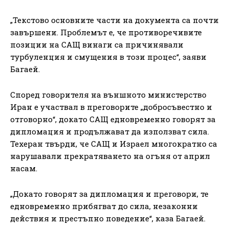
„Текстово основните части на документа са почти
завършени. Проблемът е, че противоречивите
позиции на САЩ винаги са причинявали
турбуленция и смущения в този процес“, заяви
Багаей.
Според говорителя на външното министерство
Иран е участвал в преговорите „добросъвестно и
отговорно“, докато САЩ едновременно говорят за
дипломация и продължават да използват сила.
Техеран твърди, че САЩ и Израел многократно са
нарушавали прекратяването на огъня от април
насам.
„Докато говорят за дипломация и преговори, те
едновременно прибягват до сила, незаконни
действия и престъпно поведение“, каза Багаей.