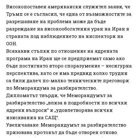
Високопоставен американски служител заяви, че
Тръмп се е съгласил, че една от възможностите за
разрешаване на проблема може да бъде
разреждане на високообогатения уран на Иран в
страната под наблюдението на инспектори на
ООН.
Всякакви стъпки по отношение на ядрената
програма на Иран ще се предприемат само ако
бъде постигнато второ споразумение – несигурна
перспектива, като се има предвид колко трудни
са били далеч по-малко техническите преговори
по Меморандума за разбирателство.
Дипломатът твърди, че Меморандумът за
разбирателство „влиза в подробности по всички
ядрени въпроси“ и „удовлетворява всички
изисквания на САЩ“.
Увеличаване: Меморандумът за разбирателство
призовава протокът да бъде отворен отново