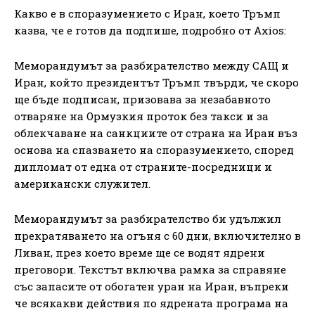
Какво е в споразумението с Иран, което Тръмп
казва, че е готов да подпише, подробно от Axios:
Меморандумът за разбирателство между САЩ и
Иран, който президентът Тръмп твърди, че скоро
ще бъде подписан, призовава за незабавното
отваряне на Ормузкия проток без такси и за
облекчаване на санкциите от страна на Иран въз
основа на спазването на споразумението, според
дипломат от една от страните-посредници и
американски служител.
Меморандумът за разбирателство би удължил
прекратяването на огъня с 60 дни, включително в
Ливан, през което време ще се водят ядрени
преговори. Текстът включва рамка за справяне
със запасите от обогатен уран на Иран, въпреки
че всякакви действия по ядрената програма на