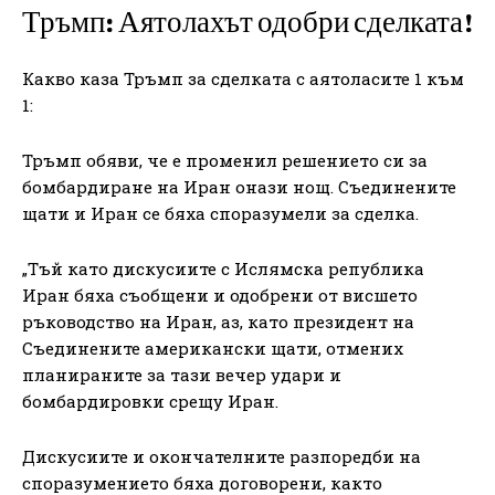
Тръмп: Аятолахът одобри сделката!
Какво каза Тръмп за сделката с аятоласите 1 към
1:
Тръмп обяви, че е променил решението си за
бомбардиране на Иран онази нощ. Съединените
щати и Иран се бяха споразумели за сделка.
„Тъй като дискусиите с Ислямска република
Иран бяха съобщени и одобрени от висшето
ръководство на Иран, аз, като президент на
Съединените американски щати, отмених
планираните за тази вечер удари и
бомбардировки срещу Иран.
Дискусиите и окончателните разпоредби на
споразумението бяха договорени, както