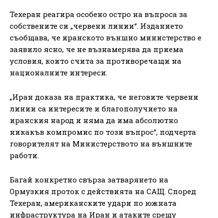
Техеран реагира особено остро на въпроса за
собствените си „червени линии“. Изданието
съобщава, че иранското външно министерство е
заявило ясно, че не възнамерява да приема
условия, които счита за противоречащи на
националните интереси.
„Иран доказа на практика, че неговите червени
линии са интересите и благополучието на
иранския народ и няма да има абсолютно
никакъв компромис по този въпрос“, подчерта
говорителят на Министерството на външните
работи.
Багай конкретно свърза затварянето на
Ормузкия проток с действията на САЩ. Според
Техеран, американските удари по южната
инфраструктура на Иран и атаките срещу