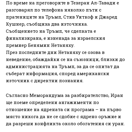
По време на преговорите в Техеран Ал-Тавади е
разговарял по телефона няколко пъти с
пратениците на Тръмп, Стив Уиткоф и Джаред
Кушнер, съобщиха два източника.
Съобщението на Тръмп, че сделката е
финализирана, е изненада за израелския
премиер Бенямин Нетаняху.
През последните дни Нетаняху се озова в
неведение, обаждайки се на съюзници, близки до
администрацията на Тръмп, за да се опитат да
съберат информация, според американски
източник с директни познания.
Съгласно Меморандума за разбирателство, Иран
ще поеме определени ангажименти по
отношение на ядрената си програма – на първо
място никога да не се сдобие с ядрено оръжие и
да разреши конфликта около обогатения си уран.