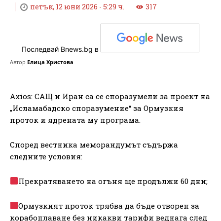
петък, 12 юни 2026 - 5:29 ч.
317
Последвай Bnews.bg в
Автор
Елица Христова
Axios: САЩ и Иран са се споразумели за проект на
„Исламабадско споразумение“ за Ормузкия
проток и ядрената му програма.
Според вестника меморандумът съдържа
следните условия:
Прекратяването на огъня ще продължи 60 дни;
Ормузкият проток трябва да бъде отворен за
корабоплаване без никакви тарифи веднага след