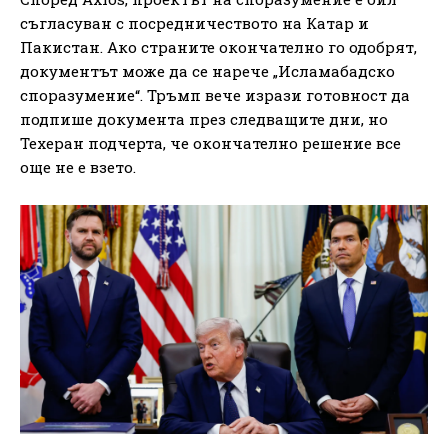
съгласуван с посредничеството на Катар и
Пакистан. Ако страните окончателно го одобрят,
документът може да се нарече „Исламабадско
споразумение“. Тръмп вече изрази готовност да
подпише документа през следващите дни, но
Техеран подчерта, че окончателно решение все
още не е взето.