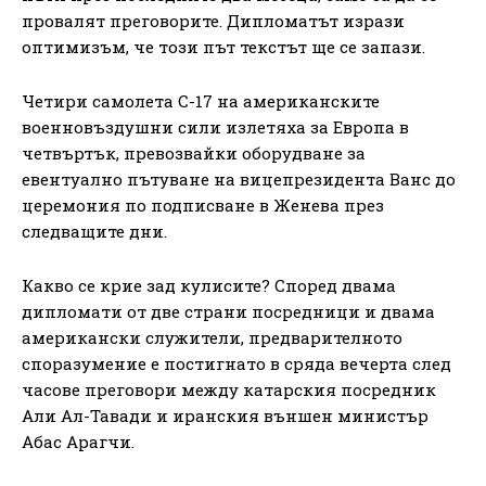
провалят преговорите. Дипломатът изрази
оптимизъм, че този път текстът ще се запази.
Четири самолета C-17 на американските
военновъздушни сили излетяха за Европа в
четвъртък, превозвайки оборудване за
евентуално пътуване на вицепрезидента Ванс до
церемония по подписване в Женева през
следващите дни.
Какво се крие зад кулисите? Според двама
дипломати от две страни посредници и двама
американски служители, предварителното
споразумение е постигнато в сряда вечерта след
часове преговори между катарския посредник
Али Ал-Тавади и иранския външен министър
Абас Арагчи.