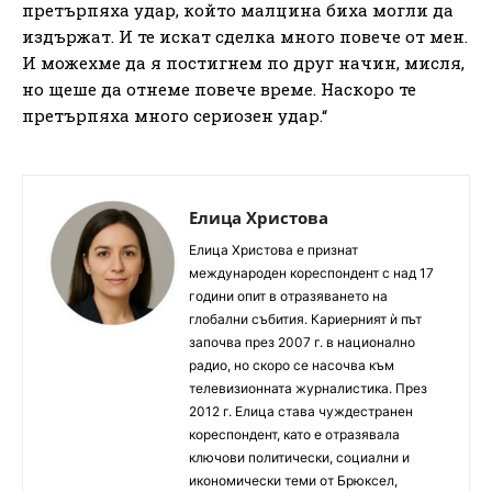
претърпяха удар, който малцина биха могли да
издържат. И те искат сделка много повече от мен.
И можехме да я постигнем по друг начин, мисля,
но щеше да отнеме повече време. Наскоро те
претърпяха много сериозен удар.“
Елица Христова
Елица Христова е признат
международен кореспондент с над 17
години опит в отразяването на
глобални събития. Кариерният ѝ път
започва през 2007 г. в национално
радио, но скоро се насочва към
телевизионната журналистика. През
2012 г. Елица става чуждестранен
кореспондент, като е отразявала
ключови политически, социални и
икономически теми от Брюксел,