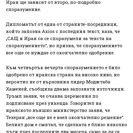
Иран ще зависят от второ, по-подробно
споразумение.
Дипломатът от една от страните-посредници,
който запозна Axios с последния текст, каза, че
„САЩ и Иран са се споразумели за текста на
споразумението“, но призна, че споразумението
все още се нуждае от окончателно одобрение.
Към четвъртък вечерта споразумението е било
одобрено от иранска страна на високо ниво, но
вероятно не от върховния лидер Моджтаба
Хаменей, съобщиха двама запознати източници.
Тръмп заяви, че очаква церемония по
подписване през уикенда. Говорител на
иранското външно министерство заяви, че
Техеран „все още не е взел окончателно решение“.
Белият дом е смятал, че сделката е близо няколко
пъти през последните два месеца, само за да се