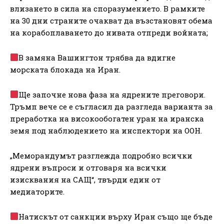
влизането в сила на споразумението. В рамките
на 30 дни страните очакват да възстановят обема
на корабоплаването до нивата отпреди войната;
В замяна Вашингтон трябва да вдигне
морската блокада на Иран.
Ще започне нова фаза на ядрените преговори.
Тръмп вече се е съгласил да разгледа варианта за
преработка на високообогатен уран на иранска
земя под наблюдението на инспектори на ООН.
„Меморандумът разглежда подробно всички
ядрени въпроси и отговаря на всички
изисквания на САЩ“, твърди един от
медиаторите.
Натискът от санкции върху Иран също ще бъде