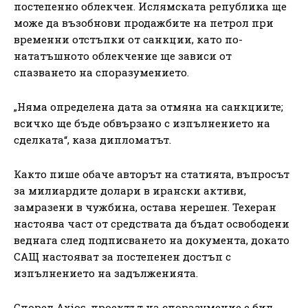
постепенно облекчен. Ислямската република ще
може да възобнови продажбите на петрол при
временни отстъпки от санкции, като по-
нататъшното облекчение ще зависи от
спазването на споразумението.
„Няма определена дата за отмяна на санкциите;
всичко ще бъде обвързано с изпълнението на
сделката“, каза дипломатът.
Както пише обаче авторът на статията, въпросът
за милиардите долари в ирански активи,
замразени в чужбина, остава нерешен. Техеран
настоява част от средствата да бъдат освободени
веднага след подписването на документа, докато
САЩ настояват за постепенен достъп с
изпълнението на задълженията.
Според Axios, проектът на споразумение е бил