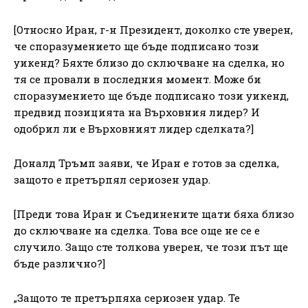
[Относно Иран, г-н Президент, доколко сте уверен,
че споразумението ще бъде подписано този
уикенд? Бяхте близо до сключване на сделка, но
тя се провали в последния момент. Може би
споразумението ще бъде подписано този уикенд,
предвид позицията на Върховния лидер? И
одобрил ли е Върховният лидер сделката?]
Доналд Тръмп заяви, че Иран е готов за сделка,
защото е претърпял сериозен удар.
[Преди това Иран и Съединените щати бяха близо
до сключване на сделка. Това все още не се е
случило. Защо сте толкова уверен, че този път ще
бъде различно?]
„Защото те претърпяха сериозен удар. Те