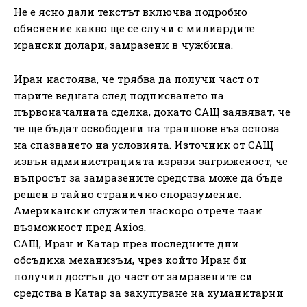
Не е ясно дали текстът включва подробно
обяснение какво ще се случи с милиардите
ирански долари, замразени в чужбина.
Иран настоява, че трябва да получи част от
парите веднага след подписването на
първоначалната сделка, докато САЩ заявяват, че
те ще бъдат освободени на траншове въз основа
на спазването на условията. Източник от САЩ
извън администрацията изрази загриженост, че
въпросът за замразените средства може да бъде
решен в тайно странично споразумение.
Американски служител наскоро отрече тази
възможност пред Axios.
САЩ, Иран и Катар през последните дни
обсъдиха механизъм, чрез който Иран би
получил достъп до част от замразените си
средства в Катар за закупуване на хуманитарни