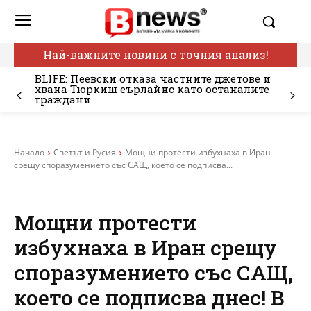
Най-важните новини с точния анализ!
BLIFE: Пеевски отказа частните джетове и
хвана Тюркиш еърлайнс като останалите
граждани
Начало
Светът и Русия
Мощни протести избухнаха в Иран
срещу споразумението със САЩ, което се подписва...
Мощни протести
избухнаха в Иран срещу
споразумението със САЩ,
което се подписва днес! В