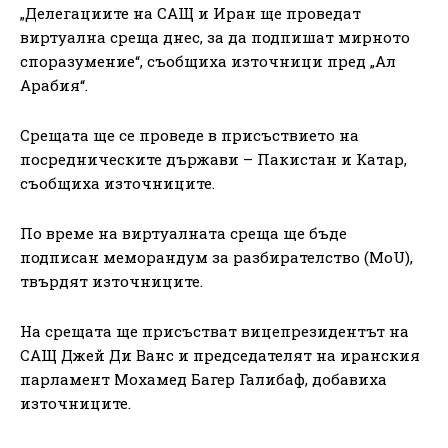
„Делегациите на САЩ и Иран ще проведат
виртуална среща днес, за да подпишат мирното
споразумение“, съобщиха източници пред „Ал
Арабия“.
Срещата ще се проведе в присъствието на
посредническите държави – Пакистан и Катар,
съобщиха източниците.
По време на виртуалната среща ще бъде
подписан меморандум за разбирателство (MoU),
твърдят източниците.
На срещата ще присъстват вицепрезидентът на
САЩ Джей Ди Ванс и председателят на иранския
парламент Мохамед Багер Галибаф, добавиха
източниците.