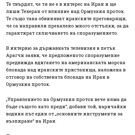
Те твърдят, че тя не е в интерес на Иран и ще
лиши Техеран от влияние над Ормузкия проток.
Те също така обвиняват иранските преговарящи,
че са направили прекалено много отстъпки, за да
гарантират сключването на споразумението.
В интервю за държавната телевизия в петък
Арагчи заяви, че предложеното споразумение
предвижда вдигането на американската морска
блокада над иранските пристанища, наложена в
отговор на собствената блокада на Иран в
Ормузкия проток.
„Управлението на Ормузкия проток вече няма да
бъде същото като преди“, добави той, наричайки
водния път един от „основните инструменти за
възпиране“ на Иран.