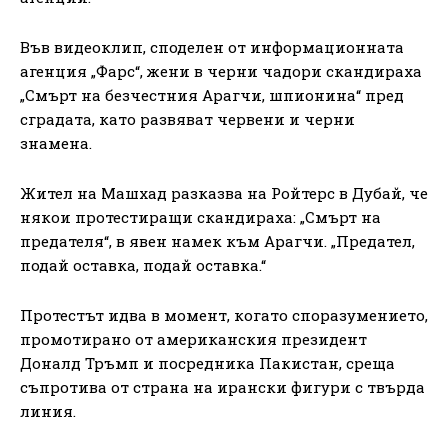
Във видеоклип, споделен от информационната
агенция „Фарс“, жени в черни чадори скандираха
„Смърт на безчестния Арагчи, шпионина“ пред
сградата, като развяват червени и черни
знамена.
Жител на Машхад разказва на Ройтерс в Дубай, че
някои протестиращи скандираха: „Смърт на
предателя“, в явен намек към Арагчи. „Предател,
подай оставка, подай оставка.“
Протестът идва в момент, когато споразумението,
промотирано от американския президент
Доналд Тръмп и посредника Пакистан, среща
съпротива от страна на ирански фигури с твърда
линия.