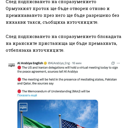
След подписването на споразумението
Ормузкият проток ще бъде отворен отново и
преминаването през него ще бъде разрешено без
никакви такси, съобщиха източниците.
След подписването на споразумението блокадата
на иранските пристанища ще бъде премахната,
отбелязаха източниците.