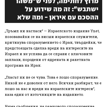
„Тръмп ни нагласи“ — Израелското издание Ynet,
позовавайки се на висши израелски служители,
критикува споразумението с Иран, твърдейки, че
предстоящата сделка вреди на интересите на
Израел и не успява да се справи с ключовите
заплахи, породени от ядрената и ракетната
програма на Иран.
„Гласът ни не се чува. Това е лошо споразумение.
Никой не е доволен от него. Всички разбират, че е
лошо за нас и вреди на израелските интереси“,
каза един от източниците на изданието.
Няма съобщения, че рамковото споразумение