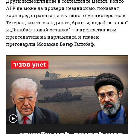
Други видеоклипове в социалните медии, които
AFP не може да провери независимо, показват
хора пред сградата на външното министерство в
Техеран, които скандират „Арагчи, подай оставка“
и „Галибаф, подай оставка“ – в препратка към
председателя на парламента и главен
преговарящ Мохамад Багер Галибаф.