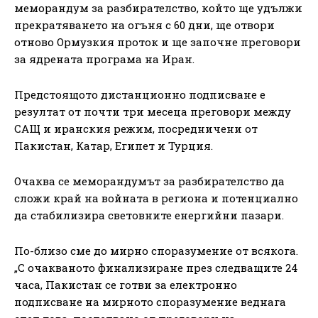
меморандум за разбирателство, който ще удължи
прекратяването на огъня с 60 дни, ще отвори
отново Ормузкия проток и ще започне преговори
за ядрената програма на Иран.
Предстоящото дистанционно подписване е
резултат от почти три месеца преговори между
САЩ и иранския режим, посредничени от
Пакистан, Катар, Египет и Турция.
Очаква се меморандумът за разбирателство да
сложи край на войната в региона и потенциално
да стабилизира световните енергийни пазари.
По-близо сме до мирно споразумение от всякога.
„С очакваното финализиране през следващите 24
часа, Пакистан се готви за електронно
подписване на мирното споразумение веднага