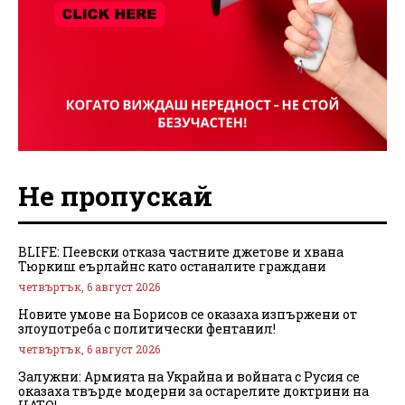
Не пропускай
BLIFE: Пеевски отказа частните джетове и хвана
Тюркиш еърлайнс като останалите граждани
четвъртък, 6 август 2026
Новите умове на Борисов се оказаха изпържени от
злоупотреба с политически фентанил!
четвъртък, 6 август 2026
Залужни: Армията на Украйна и войната с Русия се
оказаха твърде модерни за остарелите доктрини на