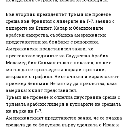
Във вторник президентът Тръмп ще проведе
среща във Франция с лидерите на Г-7, заедно с
лидерите на Египет, Катар и Обединените
арабски емирства, съобщиха американски
представители на брифинг с репортери.
Американски представител заяви, че
престолонаследникът на Саудитска Арабия
Мохамед бин Салман също е поканен, но не е
могъл да се присъедини поради причини,
свързани с графика. Не се очаква и израелският
премиер Бенямин Нетаняху да присъства, каза
американският представител.
Тръмп ще проведе и отделна двустранна среща с
тримата арабски лидери в кулоарите на срещата
на върха на Г-7.
Американският представител заяви, че се очаква
срещата да се фокусира върху сделката с Иран и