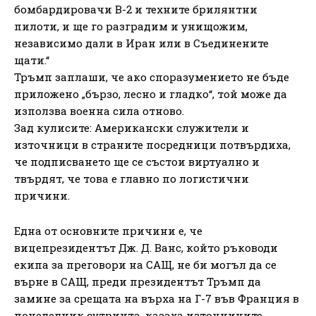
бомбардировачи B-2 и техните брилянтни
пилоти, и ще го разградим и унищожим,
независимо дали в Иран или в Съединените
щати.“
Тръмп заплаши, че ако споразумението не бъде
приложено „бързо, лесно и гладко“, той може да
използва военна сила отново.
Зад кулисите: Американски служители и
източници в страните посредници потвърдиха,
че подписването ще се състои виртуално и
твърдят, че това е главно по логистични
причини.
Една от основните причини е, че
вицепрезидентът Дж. Д. Ванс, който ръководи
екипа за преговори на САЩ, не би могъл да се
върне в САЩ, преди президентът Тръмп да
замине за срещата на върха на Г-7 във Франция в
понеделник сутринта, казаха източниците.