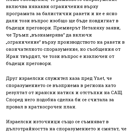
включва някакви ограничения върху
програмата за балистични ракети и не е ясно
дали този въпрос изобщо ще бъде повдигнат в
бъдещи преговори. Премиерът Нетаняху заяви,
че Тръмп „възнамерява“ да включи
„ограничение“ върху производството на ракети в
окончателното споразумение, но съобщения от
Иран твърдят, че този въпрос е изключен от
бъдещи преговори.
Друг израелски служител каза пред Ynet, че
споразумението се възприема в региона като
резултат от ирански натиск и отстъпки на САЩ.
Според него подобна сделка би се считала за
провал в краткосрочен план.
Израелски източници също се съмняват в
дълготрайността на споразумението и смятат, че