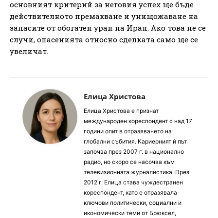
основният критерий за неговия успех ще бъде
действителното премахване и унищожаване на
запасите от обогатен уран на Иран. Ако това не се
случи, опасенията относно сделката само ще се
увеличат.
Елица Христова
Елица Христова е признат
международен кореспондент с над 17
години опит в отразяването на
глобални събития. Кариерният ѝ път
започва през 2007 г. в национално
радио, но скоро се насочва към
телевизионната журналистика. През
2012 г. Елица става чуждестранен
кореспондент, като е отразявала
ключови политически, социални и
икономически теми от Брюксел,