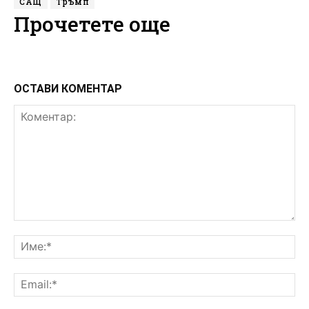
САЩ
Тръмп
Прочетете още
ОСТАВИ КОМЕНТАР
Коментар:
Им
Ema