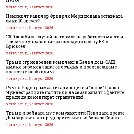
НАТО!
четвъртък, 6 август 2026
Немският канцлер Фридрих Мерц подава оставката
си на 10 август?
четвъртък, 6 август 2026
1000 жалби за случай на тормоз на работното място и
токсично управление са подадени срещу ЕК в
Брюксел!
четвъртък, 6 август 2026
Тръмп строи военен комплекс в Белия дом: САЩ
имаме огромен запас от оръжия и произвеждаме
колкото е необходимо!
четвъртък, 6 август 2026
Румен Радев размаза италианците и “юнак” Гюров:
Чуждестранните политици да се запознаят с фактите
преди да коментират страната ни!
четвъртък, 6 август 2026
Тръмп и войната му с комунистите: Левицата превзе
Демократите на предварителните избори за Сената
четвъртък, 6 август 2026