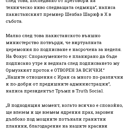
след това, последвано от преговори на
техническо ниво следващата седмица“, написа
пакистанският премиер Шехбаз Шариф в X в
събота.
Малко след това пакистанското външно
министерство потвърди, че виртуалната
церемония по подписване е насрочена за неделя.
На Фокус: Споразумението е планирано да бъде
подписано утре и веднага след подписването му
Ормузкият проток е ОТВОРЕН ЗА ВСИЧКИ.“
„Нашите отношения с Иран са много по-различни
и по-добри от предишните администрации“,
написа президентът Тръмп в Truth Social.
„В подходящия момент, когато всичко е спокойно,
ще влезем и ще вземем ядрения прах, заровен
дълбоко под мощните потънали гранитни
планини, благодарение на нашите красиви