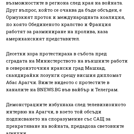
възможностите в региона след края на войната.
Друг въпрос, който се очаква да бъде обсъден, е
Ормузкият проток и международната коалиция,
по която Обединеното кралство и Франция
работят за разминиране на пролива, каза
американският представител.
Десетки хора протестираха в събота пред
сградата на Министерството на външните работи
в североизточния ирански град Машхад,
скандирайки лозунги срещу висшия дипломат
Абас Арагчи. Вижте видеото с протестите в
каналите на BNEWS.BG във вайбър и Телеграм.
Демонстрациите избухнаха след телевизионното
интервю на Арагчи, в което той обсъди
подписването на споразумение със САЩ за
прекратяване на войната, предадоха световните
агенции.